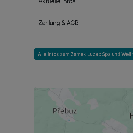
Aktuelle Infos
Vitalmassage
pro Person (40 Minuten)
Zahlung & AGB
Ausstattung
Alle Infos zum Zamek Luzec Spa und Well
Zusatznächte
Für 6 Tage
Doppelzimmer Standard
2 Erwachsene