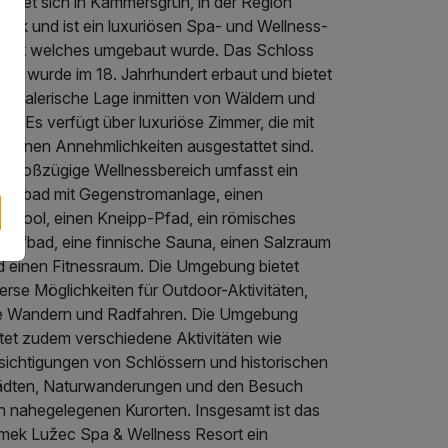
indet sich in Kammersgrün, in der Region
dek und ist ein luxuriösen Spa- und Wellness-
sort welches umgebaut wurde. Das Schloss
žec wurde im 18. Jahrhundert erbaut und bietet
ne malerische Lage inmitten von Wäldern und
ur. Es verfügt über luxuriöse Zimmer, die mit
dernen Annehmlichkeiten ausgestattet sind.
r großzügige Wellnessbereich umfasst ein
llenbad mit Gegenstromanlage, einen
irlpool, einen Kneipp-Pfad, ein römisches
mpfbad, eine finnische Sauna, einen Salzraum
d einen Fitnessraum. Die Umgebung bietet
erse Möglichkeiten für Outdoor-Aktivitäten,
e Wandern und Radfahren. Die Umgebung
etet zudem verschiedene Aktivitäten wie
sichtigungen von Schlössern und historischen
ädten, Naturwanderungen und den Besuch
n nahegelegenen Kurorten. Insgesamt ist das
mek Lužec Spa & Wellness Resort ein