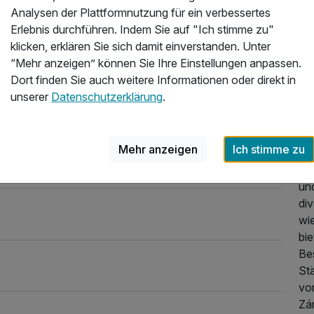
bef
Analysen der Plattformnutzung für ein verbessertes
Nej
Erlebnis durchführen. Indem Sie auf "Ich stimme zu"
46,40 €
Re
klicken, erklären Sie sich damit einverstanden. Unter
Lu
“Mehr anzeigen” können Sie Ihre Einstellungen anpassen.
ei
95,12 €
Dort finden Sie auch weitere Informationen oder direkt in
Nat
unserer
Datenschutzerklärung
.
mo
53,36 €
De
Ha
Mehr anzeigen
Ich stimme zu
Wh
32,48 €
Da
un
div
32,48 €
wi
bi
Be
St
19,72 €
vo
Zá