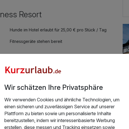
r
46,40 €
ness Resort
19,72 €
Hunde im Hotel erlaubt für 25,00 € pro Stück / Tag
74,24 €
Fitnessgeräte stehen bereit
48,72 €
40,60 €
Wir schätzen Ihre Privatsphäre
2 Nächte mit Halbpension
47,56 €
el.Wir haben uns sehr wohl gefühlt und uns sehr gut
Wir verwenden Cookies und ähnliche Technologien, um
n, das Personal war sehr freundlich und
einen sicheren und zuverlässigen Service auf unserer
Üb
eichend und abwechslungsreich. Leider war der
Plattform zu bieten sowie um personalisierte Inhalte
r.
bereitzustellen, indem wir interessenbasierte Werbung
Da
47,56 €
.2026
erstellen, diese messen und Tracking einsetzen sowie