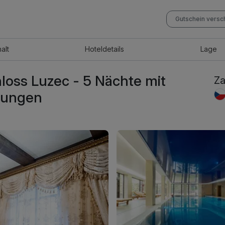
Gutschein vers
halt
Hotel
details
Lage
loss Luzec - 5 Nächte mit
Za
lungen