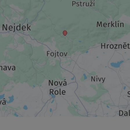
837,50 €
p.P. ab