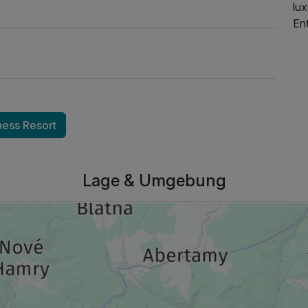
61,48 €
lux
En
ness Resort
877,50 €
p.P. ab
Lage & Umgebung