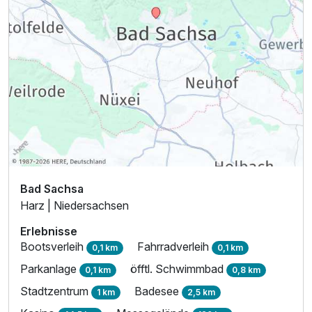
Bad Sachsa
Harz | Niedersachsen
Erlebnisse
Bootsverleih
Fahrradverleih
0,1 km
0,1 km
Parkanlage
öfftl. Schwimmbad
0,1 km
0,8 km
Stadtzentrum
Badesee
1 km
2,5 km