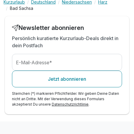
Kurzurlaub
Deutschland
Niedersachsen
Harz
1 x eine Ganzkörpermassage zum Wohlfühlen
Bad Sachsa
Wohlfühlen im SPA & Wellnessparadies auf 3800
qm
tägliche „RoLigio®-Tiefenentspannung“
Newsletter abonnieren
RoWi-Freizeit von A-Z
Persönlich kuratierte Kurzurlaub-Deals direkt in
dein Postfach
E-Mail-Adresse*
Jetzt abonnieren
Sternchen (*) markieren Pflichtfelder. Wir geben Deine Daten
nicht an Dritte. Mit der Verwendung dieses Formulars
akzeptierst Du unsere
Datenschutzrichtlinie
.