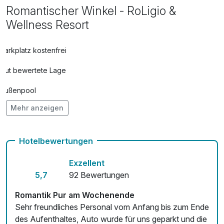
pro Person (80 Minuten)
Romantischer Winkel - RoLigio &
Wellness Resort
RoLigio® Erholung pur -
88,00 €
Ganzkörpermassage
Parkplatz kostenfrei
pro Person (50 Minuten)
Gut bewertete Lage
RoLigio® Männersache
120,00 €
Außenpool
pro Person (80 Minuten)
Mehr anzeigen
Vielseitiger Wellnessbereich
RoLigio® Wunscherfüller
90,00 €
Hunde im Hotel nicht erlaubt
Hotelbewertungen
pro Person (50 Minuten)
Auch vegetarische Speisen
Exzellent
kostenfreie Leihfahrräder
RoLigio® »Auf leichtem Fuß«
90,00 €
5,7
92 Bewertungen
pro Person (50 Minuten)
Fitnessgeräte stehen bereit
Romantik Pur am Wochenende
Sehr freundliches Personal vom Anfang bis zum Ende
Kostenloses W-LAN
Schön locker bleiben - Rückenmassage
55,00 €
des Aufenthaltes, Auto wurde für uns geparkt und die