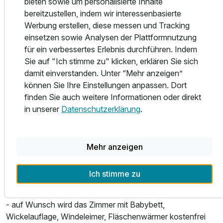
- Mittagessen á la carte von 12:30 Uhr - 14:00 Uhr
bieten sowie um personalisierte Inhalte
- kleines Snack-Buffet am Mittag 13:00 Uhr - 14:30 Uhr
bereitzustellen, indem wir interessenbasierte
- Kuchenbuffet am Nachmittag 15:00 - 16:30 Uhr
Werbung erstellen, diese messen und Tracking
Ausstattung
- Abendessen von 18:30 Uhr - 21:00 Uhr
einsetzen sowie Analysen der Plattformnutzung
für ein verbessertes Erlebnis durchführen. Indem
SPA Bereich:
Sie auf "Ich stimme zu" klicken, erklären Sie sich
Für 8 Tage
2.586,00 €
p.P. ab
- RoLigio® SPA (10:00 Uhr - 18:30 Uhr)
damit einverstanden. Unter “Mehr anzeigen”
- Badewelt (2 Innenpools, Laguna Spa Außenpool, 2
können Sie Ihre Einstellungen anpassen. Dort
Whirlpools)
finden Sie auch weitere Informationen oder direkt
- Saunalandschaft (Panorama Außensauna, Tepidarium,
in unserer
Datenschutzerklärung
.
Bergkristall-Dampfbad, Wilderer Sauna, Stubensauna,
Frischluft Solegrotte, Erlebnisduschen uvm.)
- Fitnesslounge
Mehr anzeigen
Wichtig für Familien:
Ich stimme zu
- für die kleinen Gäste wird eine separate Kinderkarte bereit
gehalten
- auf Wunsch wird das Zimmer mit Babybett,
Wickelauflage, Windeleimer, Fläschenwärmer kostenfrei