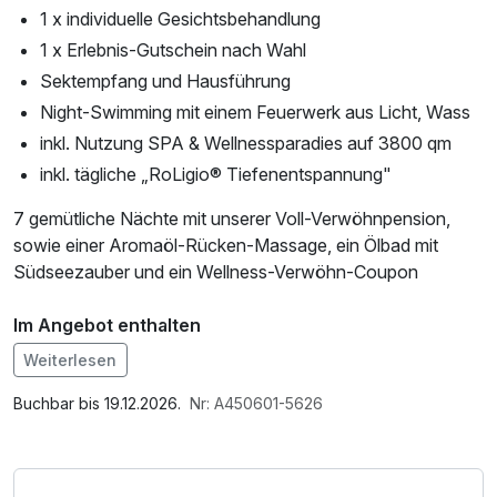
1 x individuelle Gesichtsbehandlung
1 x Erlebnis-Gutschein nach Wahl
Sektempfang und Hausführung
Night-Swimming mit einem Feuerwerk aus Licht, Wass
inkl. Nutzung SPA & Wellnessparadies auf 3800 qm
inkl. tägliche „RoLigio® Tiefenentspannung"
7 gemütliche Nächte mit unserer Voll-Verwöhnpension,
sowie einer Aromaöl-Rücken-Massage, ein Ölbad mit
Südseezauber und ein Wellness-Verwöhn-Coupon
Im Angebot enthalten
1 x Welcome Drink, 1 Flasche Mineralwasser,
Weiterlesen
Saunabenutzung, Saunatuch, Leihbademantel, Parkplatz,
Nutzung des Fitnessbereichs, Nutzung des
Buchbar bis 19.12.2026.
Nr: A450601-5626
Wellnessbereichs, W-LAN Nutzung / Internetnutzung,
Nutzung Öffentliches Internetterminal, kostenfreier
Kaffee/Tee im Zimmer, Shuttleservice vom/zum Bahnhof