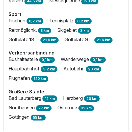
Kasino
Messegelände
44,5 km
120 km
Sport
Fischen
Tennisplatz
0,2 km
0,2 km
Reitmöglichk.
Skigebiet
3 km
3 km
Golfplatz 18 L.
Golfplatz 9 L.
21,6 km
21,6 km
Verkehrsanbindung
Bushaltestelle
Wanderwege
0,1 km
0,1 km
Hauptbahnhof
Autobahn
3,2 km
20 km
Flughafen
140 km
Größere Städte
Bad Lauterberg
Herzberg
12 km
20 km
Nordhausen
Osterode
27 km
32 km
Göttingen
55 km