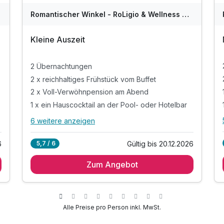
Romantischer Winkel - RoLigio & Wellness Resort
Kleine Auszeit
2 Übernachtungen
2 x reichhaltiges Frühstück vom Buffet
2 x Voll-Verwöhnpension am Abend
1 x ein Hauscocktail an der Pool- oder Hotelbar
6 weitere anzeigen
Alle Inklusivleistungen
10 enthalten
6
Gültig bis 20.12.2026
5,7 / 6
2 Übernachtungen
Zum Angebot
2 x reichhaltiges Frühstück vom Buffet
2 x Voll-Verwöhnpension am Abend
1 x ein Hauscocktail an der Pool- oder Hotelbar
1 x vitaminreicher Begrüßungsdrink zur Anreise
Alle Preise pro Person inkl. MwSt.
Obst und eine Flasche Wasser auf Ihrem Zimmer