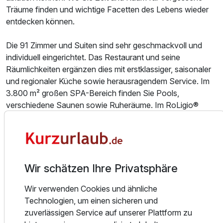
Für 8 Tage
2.526,00 €
p.P. ab
Träume finden und wichtige Facetten des Lebens wieder
entdecken können.
Die 91 Zimmer und Suiten sind sehr geschmackvoll und
individuell eingerichtet. Das Restaurant und seine
Räumlichkeiten ergänzen dies mit erstklassiger, saisonaler
Juniorsuite/n
und regionaler Küche sowie herausragendem Service. Im
2 Erwachsene
3.800 m² großen SPA-Bereich finden Sie Pools,
verschiedene Saunen sowie Ruheräume. Im RoLigio®
SPA-Wohnzimmer kümmern sich professionelle
Therapeuten um Ihr körperliches Wohlbefinden.
Kulinarisches:
- 6 Restaurantbereiche
Wir schätzen Ihre Privatsphäre
- Frühstücks-Schlemmerbuffet von 07:00 Uhr bis 10:30
Uhr
Wir verwenden Cookies und ähnliche
- Langschläferfrühstück á la carte von 10:30 Uhr - 14:00
Technologien, um einen sicheren und
Uhr
zuverlässigen Service auf unserer Plattform zu