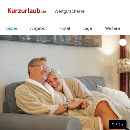
Wertgutscheine
Bilder
Angebot
Hotel
Lage
Weitere
1
1
/
/
17
17