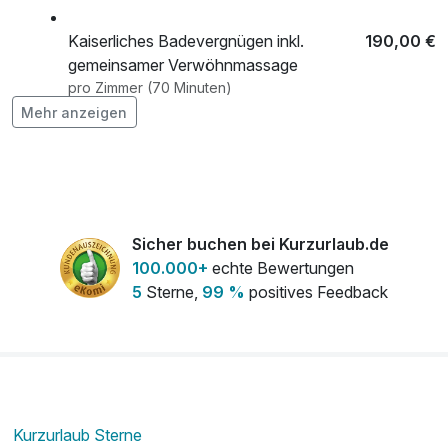
Kaiserliches Badevergnügen inkl.
190,00 €
gemeinsamer Verwöhnmassage
pro Zimmer (70 Minuten)
Mehr anzeigen
Love Butler
188,00 €
pro Zimmer
Rhassoul - Orientalische Pflegezeremonie
47,00 €
Sicher buchen bei Kurzurlaub.de
im Dampfbad
100.000+
echte Bewertungen
pro Person (30 Minuten)
5
Sterne,
99 %
positives Feedback
RoLigio® Balsam für den Rücken
98,00 €
pro Person (50 Minuten)
RoLigio® Durstlöscher
130,00 €
Kurzurlaub Sterne