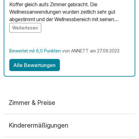
pro Person (25 Minuten)
Koffer gleich aufs Zimmer gebracht. Die
Zimmerservice verfügbar
Wellnessanwendungen wurden zeitlich sehr gut
Mit Hotelbar
abgestimmt und der Wellnessbereich mit seinen
Ruhezonen ist liebevoll gestaltet. Alle Speisen waren
Weiterlesen
sehr geschmackvoll.
Bewertet mit 6,0 Punkten
von ANNETT am 27.09.2023
Alle Bewertungen
Zimmer & Preise
Doppelzimmer Komfort
Kinderermäßigungen
2 Erwachsene