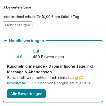
pro Zimmer
Gut bewertete Lage
Saunatücher
1,00 €
Hunde im Hotel erlaubt für 10,00 € pro Stück / Tag
pro Stück
Mehr anzeigen
Auch vegetarische Speisen
Stadtführung
8,00 €
Fahrradverleih
pro Person (1 Stunde/n)
Hotelbewertungen
Kostenloses W-LAN
Strauß rote Rosen
39,00 €
Gut
pro Stück
Zimmerservice verfügbar
4,9
489 Bewertungen
Mit Hotelbar
Kuscheln ohne Ende - 3 romantische Tage inkl.
Massage & Abendessen
Es war toll ,wir möchten noch einmal.....🤘🫶
Bewertet mit 6,0 Punkten
von Georgios am 21.07.2026
Alle Bewertungen