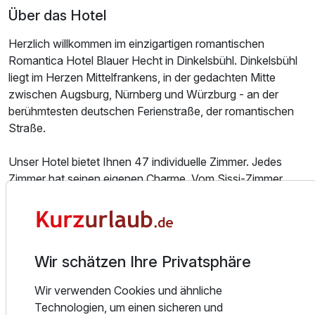
Über das Hotel
Herzlich willkommen im einzigartigen romantischen
Romantica Hotel Blauer Hecht in Dinkelsbühl. Dinkelsbühl
liegt im Herzen Mittelfrankens, in der gedachten Mitte
zwischen Augsburg, Nürnberg und Würzburg - an der
berühmtesten deutschen Ferienstraße, der romantischen
Straße.
Unser Hotel bietet Ihnen 47 individuelle Zimmer. Jedes
Zimmer hat seinen eigenen Charme. Vom Sissi-Zimmer
über das Romeo- und Julia-Zimmer bis zur König-Ludwig-
Suite mit verspiegeltem Baldachin.
Als besonderen Service bieten wir Ihnen an, Ihr ganz
spezielles Zimmer buchen zu können.
Wir schätzen Ihre Privatsphäre
Unsere Zimmer sind sehr großzügig geschnitten, jedes
Wir verwenden Cookies und ähnliche
Zimmer ist mit Dusche oder Badewanne, Fön,
Technologien, um einen sicheren und
Kosmetikspielgel, Sitzgruppe, Flachbildfernseher