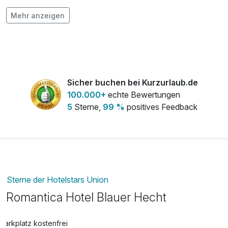
Mehr anzeigen
Bioreleasemassage
44,00 €
pro Stück (30 Minuten)
Bunter Strauß Blumen
29,00 €
pro Stück
Sicher buchen bei Kurzurlaub.de
100.000+
echte Bewertungen
E-Bike Verleih
29,00 €
5
Sterne,
99 %
positives Feedback
pro Tag (1 Tag/e)
Flasche Prosecco
21,00 €
pro Stück
Flasche Rotwein
25,00 €
pro Stück
Sterne der Hotelstars Union
Flasche Weisswein
32,00 €
Romantica Hotel Blauer Hecht
pro Stück
Obstkorb
14,90 €
Parkplatz kostenfrei