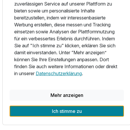
zuverlässigen Service auf unserer Plattform zu
ausgestattet. Einige Zimmer haben direkten Zugang zur
bieten sowie um personalisierte Inhalte
Terrasse; zusätzlich bieten wir Ihnen Familienzimmer mit
bereitzustellen, indem wir interessenbasierte
separatem Zimmer für die Kleinen. In etlichen Zimmern
Werbung erstellen, diese messen und Tracking
können Sie auch zu viert übernachten.
einsetzen sowie Analysen der Plattformnutzung
Im gesamten Haus gibt es kostenloses W-Lan.
für ein verbessertes Erlebnis durchführen. Indem
Sie auf "Ich stimme zu" klicken, erklären Sie sich
Unser Hotel ist das größte in der mittelalterlichen Stadt
damit einverstanden. Unter “Mehr anzeigen”
Dinkelsbühl, wird aber dennoch sehr familiär und persönlich
können Sie Ihre Einstellungen anpassen. Dort
geführt. Es ist das einzige Hotel in Dinkelsbühl mit
finden Sie auch weitere Informationen oder direkt
Schwimmbad, Dampfbad und Sauna.
in unserer
Datenschutzerklärung
.
Im hoteleigenen Restaurant können Sie nach
Herzenslaune schlemmen.
Mehr anzeigen
Wir liegen mitten im Ort. Ca. 4 Gehminuten entfernt gibt es
kostenfreie Parkmöglichkeiten. Fahren Sie bis zum Hotel,
Ich stimme zu
wir informieren Sie gerne bei Anreise.