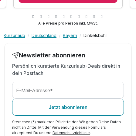
1 x Abendessen 3-Gang-Menü
1 x Fläschchen Piccolo mit Hausetikett
1 x Welcome Drink
Alle Preise pro Person inkl. MwSt.
inkl. Nutzung von Schwimmbad, Sauna,
Dampfbad
Kurzurlaub
Deutschland
Bayern
Dinkelsbühl
inkl. WLAN
Newsletter abonnieren
Persönlich kuratierte Kurzurlaub-Deals direkt in
dein Postfach
E-Mail-Adresse*
Jetzt abonnieren
Sternchen (*) markieren Pflichtfelder. Wir geben Deine Daten
nicht an Dritte. Mit der Verwendung dieses Formulars
akzeptierst Du unsere
Datenschutzrichtlinie
.