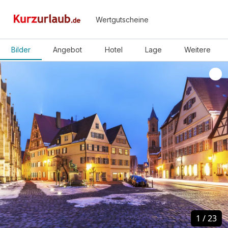
Wertgutscheine
Bilder
Angebot
Hotel
Lage
Weitere
1
1
/
/
23
23