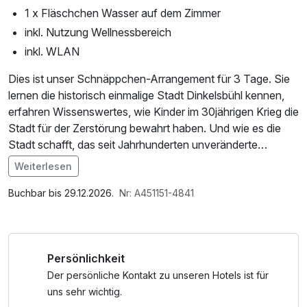
1 x Fläschchen Wasser auf dem Zimmer
inkl. Nutzung Wellnessbereich
inkl. WLAN
Dies ist unser Schnäppchen-Arrangement für 3 Tage. Sie
lernen die historisch einmalige Stadt Dinkelsbühl kennen,
erfahren Wissenswertes, wie Kinder im 30jährigen Krieg die
Stadt für der Zerstörung bewahrt haben. Und wie es die
Stadt schafft, das seit Jahrhunderten unveränderte
Stadtbild zu bewahren.
Weiterlesen
Dazu werden Sie von uns mit reichhaltigem Frühstück und
Im Angebot enthalten
typisch regionalen 3-Gang-Menus verwöhnt.
1 x Welcome Drink, Nutzung des Wellnessbereichs, W-
Buchbar bis 29.12.2026.
Nr: A451151-4841
Selbstverständlich können Sie während Ihres Aufenthalts
LAN Nutzung / Internetnutzung
unseren kleinen Wellnessbereich mit Schwimmbad, Sauna,
Dampfbad kostenlos benutzen.
Persönlichkeit
Der persönliche Kontakt zu unseren Hotels ist für
uns sehr wichtig.