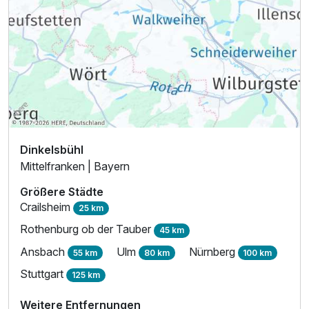
Dinkelsbühl
Mittelfranken | Bayern
Größere Städte
Crailsheim
25 km
Rothenburg ob der Tauber
45 km
Ansbach
Ulm
Nürnberg
55 km
80 km
100 km
Stuttgart
125 km
Weitere Entfernungen