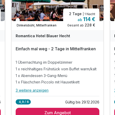
2 Tage
| 1 Nacht
114 €
ab
Verfügbar bis Dezember
228 €
Gesamt ab
Dinkelsbühl, Mittelfranken
Romantica Hotel Blauer Hecht
Einfach mal weg - 2 Tage in Mittelfranken
1 Übernachtung im Doppelzimmer
1 x reichhaltiges Frühstück vom Buffet warm/kalt
1 x Abendessen 3-Gang-Menü
1 x Fläschchen Piccolo mit Hausetikett
3 weitere anzeigen
Alle Inklusivleistungen
7 enthalten
6
Gültig bis 29.12.2026
4,9 / 6
1 Übernachtung im Doppelzimmer
Zum Angebot
1 x reichhaltiges Frühstück vom Buffet warm/kalt