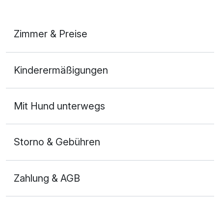
Zimmer & Preise
Doppelzimmer Komfort
Kinderermäßigungen
2 Erwachsene
Mit Hund unterwegs
Storno & Gebühren
Zahlung & AGB