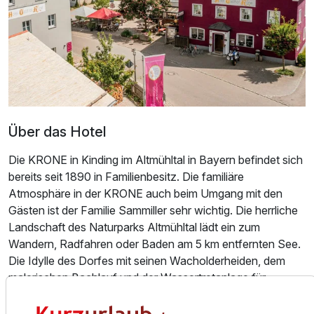
Über das Hotel
Die KRONE in Kinding im Altmühltal in Bayern befindet sich
bereits seit 1890 in Familienbesitz. Die familiäre
Atmosphäre in der KRONE auch beim Umgang mit den
Gästen ist der Familie Sammiller sehr wichtig. Die herrliche
Landschaft des Naturparks Altmühltal lädt ein zum
Ausstattung
Wandern, Radfahren oder Baden am 5 km entfernten See.
Die Idylle des Dorfes mit seinen Wacholderheiden, dem
Für 4 Tage
399,00 €
p.P. ab
malerischen Bachlauf und der Wassertretanlage für
gesunde Kneippgänge machen Ihren Urlaub zu einem
gelungenen Erholungsaufenthalt für die ganze Familie.