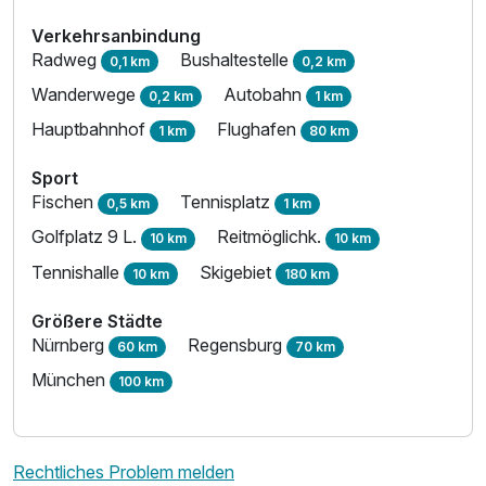
Verkehrsanbindung
Radweg
Bushaltestelle
0,1 km
0,2 km
Wanderwege
Autobahn
0,2 km
1 km
Hauptbahnhof
Flughafen
1 km
80 km
Sport
Fischen
Tennisplatz
0,5 km
1 km
Golfplatz 9 L.
Reitmöglichk.
10 km
10 km
Ausstattung
Tennishalle
Skigebiet
10 km
180 km
Für 4 Tage
479,00 €
p.P. ab
Größere Städte
Nürnberg
Regensburg
60 km
70 km
München
100 km
Rechtliches Problem melden