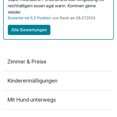
reichhaltigem essen egal wann. Kommen gerne
wieder.
Bewertet mit 6,0 Punkten
von René am 08.07.2024
Alle Bewertungen
Zimmer & Preise
Doppelzimmer Komfort
Kinderermäßigungen
2 Erwachsene und 1 Kind
Mit Hund unterwegs