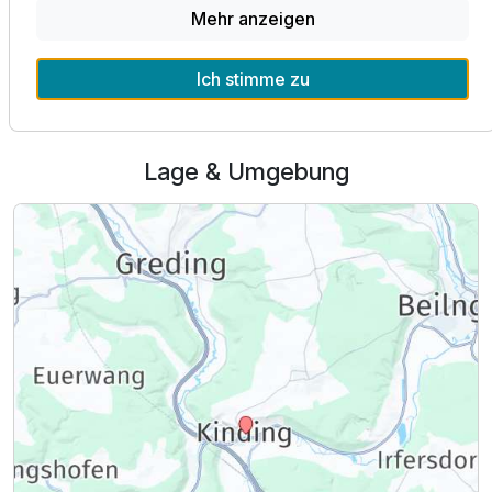
Alle Infos zum DIE KRONE - Hotel mit Restaurant im
Mehr anzeigen
Naturpark Altmühltal
Für 4 Tage
399,00 €
p.P. ab
Ich stimme zu
Lage & Umgebung
Doppelzimmer Standard
2 Erwachsene