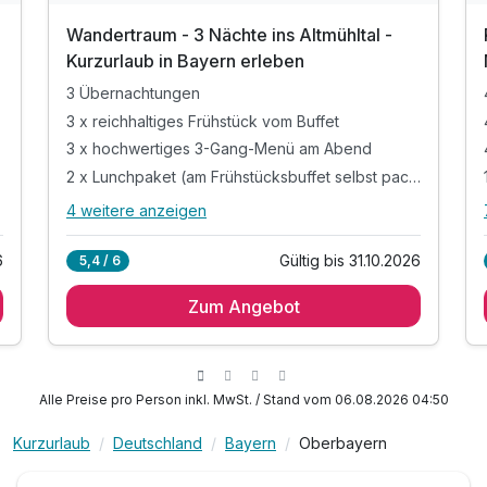
Wandertraum - 3 Nächte ins Altmühltal -
Kurzurlaub in Bayern erleben
3 Übernachtungen
3 x reichhaltiges Frühstück vom Buffet
3 x hochwertiges 3-Gang-Menü am Abend
2 x Lunchpaket (am Frühstücksbuffet selbst packen)
4 weitere anzeigen
Alle Inklusivleistungen
8 enthalten
6
Gültig bis 31.10.2026
5,4 / 6
3 Übernachtungen
Zum Angebot
3 x reichhaltiges Frühstück vom Buffet
3 x hochwertiges 3-Gang-Menü am Abend
2 x Lunchpaket (am Frühstücksbuffet selbst
packen)
Alle Preise pro Person inkl. MwSt. / Stand vom 06.08.2026 04:50
inkl. Parkplatz
inkl. WLAN
Kurzurlaub
Deutschland
Bayern
Oberbayern
1 x Gutschein Kaffee & selbstgemachten Kuchen