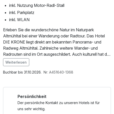
inkl. Nutzung Motor-Radl-Stall
inkl. Parkplatz
inkl. WLAN
Erleben Sie die wunderschöne Natur im Naturpark
Altmühltal bei einer Wanderung oder Radtour. Das Hotel
DIE KRONE liegt direkt am bekannten Panorama- und
Radweg Altmühltal. Zahlreiche weitere Wander- und
Radrouten sind im Ort ausgeschildert. Auch kulturell hat die
Region viel zu bieten mit seinen Ortschaften, Burgen,
Weiterlesen
Kirchen und Museen. Nach einem aktiven Tag lassen Sie
Im Angebot enthalten
sich am Abend kulinarisch bei einem 3-Gang-Menü im
Parkplatz, 1 x kleines Abschiedsgeschenk, W-LAN
Buchbar bis 31.10.2026.
Nr: A451640-1368
gemütlichen Hotelrestaurant oder bei schönem Wetter im
Nutzung / Internetnutzung, Tageszeitung, Shuttleservice
Biergarten verwöhnen.
vom/zum Bahnhof
Persönlichkeit
Der persönliche Kontakt zu unseren Hotels ist für
uns sehr wichtig.