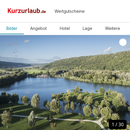
Wertgutscheine
Bilder
Angebot
Hotel
Lage
Weitere
1
1
/
/
30
30