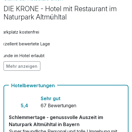
DIE KRONE - Hotel mit Restaurant im
Naturpark Altmühltal
Parkplatz kostenfrei
Exzellent bewertete Lage
Hunde im Hotel erlaubt
Mehr anzeigen
Auch vegetarische Speisen
E-Bike-Verleih 30,00 € pro Stück / Tag, Fahrradverleih für 15,00
Hotelbewertungen
€ pro Stück / Tag
Kostenloses W-LAN
Sehr gut
5,4
67 Bewertungen
Schlemmertage - genussvolle Auszeit im
Naturpark Altmühltal in Bayern
Super freundliche Personal und tolle Umgebung mit