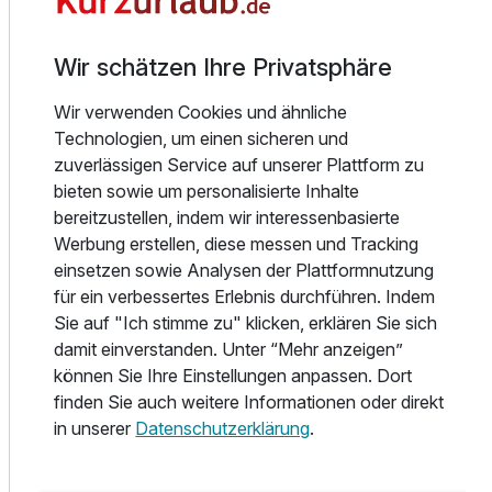
Die freundlich gestalteten Zimmer (unterschiedliche
Wir schätzen Ihre Privatsphäre
Kategorien) sind Ihr gemütliches Zuhause und
Doppelzimmer Premium B
Ausgangspunkt für Ihre Unternehmungen. Sie sind
2 Erwachsene
Wir verwenden Cookies und ähnliche
allesamt mit TV, kostenfreien W-Lan und weiteren
Technologien, um einen sicheren und
Annehmlichkeiten ausgestattet.
zuverlässigen Service auf unserer Plattform zu
bieten sowie um personalisierte Inhalte
Direkt am Hotel befinden sich ausgeschilderte Wander-
bereitzustellen, indem wir interessenbasierte
und Radwege im Altmühltal. In nächster Nähe sind
Werbung erstellen, diese messen und Tracking
zahlreiche Sport- und Freizeitgestaltung möglich wie
einsetzen sowie Analysen der Plattformnutzung
Klettern, Tennis, Schwimmen, Bootstouren auf der
für ein verbessertes Erlebnis durchführen. Indem
Altmühl, Abenteuer-Golf, Swing-Golf, Golfplatz Beilngries
Sie auf "Ich stimme zu" klicken, erklären Sie sich
und Neuburg, Angeln, Fossiliensuche...... Und auch kulturell
damit einverstanden. Unter “Mehr anzeigen”
hat die Region mit Ihren Burgen, Schlössern und Museen
können Sie Ihre Einstellungen anpassen. Dort
einiges zu bieten.
finden Sie auch weitere Informationen oder direkt
in unserer
Datenschutzerklärung
.
Ausstattung