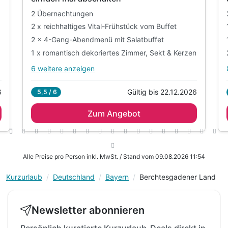
2 Übernachtungen
2 x reichhaltiges Vital-Frühstück vom Buffet
2 x 4-Gang-Abendmenü mit Salatbuffet
1 x romantisch dekoriertes Zimmer, Sekt & Kerzen
6 weitere anzeigen
Alle Inklusivleistungen
10 enthalten
6
Gültig bis 22.12.2026
5,5 / 6
2 Übernachtungen
Zum Angebot
2 x reichhaltiges Vital-Frühstück vom Buffet
2 x 4-Gang-Abendmenü mit Salatbuffet
1 x romantisch dekoriertes Zimmer, Sekt & Kerzen
1 x 1 kleines Präsent des Hauses
Alle Preise pro Person inkl. MwSt. / Stand vom 09.08.2026 11:54
1 x Flasche Wein nach Ihrer Wahl
Kurzurlaub
Deutschland
Bayern
Berchtesgadener Land
inkl. Nutzung des neuen Cabrio-Hallenbades
inkl. Nutzung des Wellnessbereiches
inkl. flauschiger Saunatücher und Bademäntel,
Newsletter abonnieren
Wichtig: Sonntags ist das Restaurant