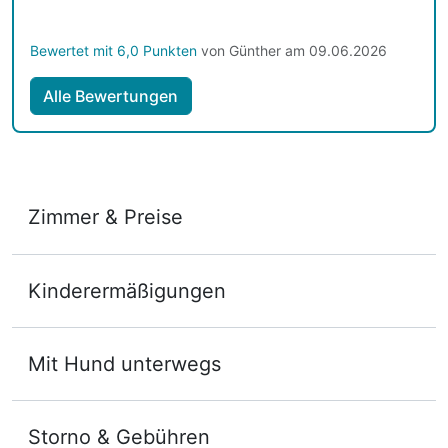
Das Frühstück war vom feinsten und reichlich.
Alles in allem war es ein perfektes verlängertes
Bewertet mit 6,0 Punkten
von Günther am 09.06.2026
Wochenende aber leider viel zu schnell vorbei.
Alle Bewertungen
Zimmer & Preise
Appartement/s
Kinderermäßigungen
2 Erwachsene und 2 Kinder
Mit Hund unterwegs
Storno & Gebühren