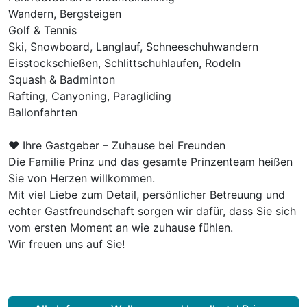
Wandern, Bergsteigen
Golf & Tennis
Ski, Snowboard, Langlauf, Schneeschuhwandern
Eisstockschießen, Schlittschuhlaufen, Rodeln
Squash & Badminton
Rafting, Canyoning, Paragliding
Ballonfahrten
Ausstattung
❤️ Ihre Gastgeber – Zuhause bei Freunden
Die Familie Prinz und das gesamte Prinzenteam heißen
Zusatznächte
Sie von Herzen willkommen.
Mit viel Liebe zum Detail, persönlicher Betreuung und
Für 8 Tage
1.232,00 €
echter Gastfreundschaft sorgen wir dafür, dass Sie sich
p.P. ab
vom ersten Moment an wie zuhause fühlen.
Wir freuen uns auf Sie!
Suite/n