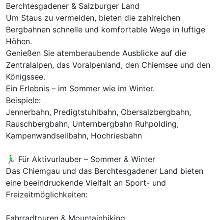
Berchtesgadener & Salzburger Land
Um Staus zu vermeiden, bieten die zahlreichen
Ausstattung
Bergbahnen schnelle und komfortable Wege in luftige
Höhen.
Zusatznächte
Genießen Sie atemberaubende Ausblicke auf die
Zentralalpen, das Voralpenland, den Chiemsee und den
Für 8 Tage
1.232,00 €
Königssee.
p.P. ab
Ein Erlebnis – im Sommer wie im Winter.
Beispiele:
Jennerbahn, Predigtstuhlbahn, Obersalzbergbahn,
Rauschbergbahn, Unternbergbahn Ruhpolding,
Kampenwandseilbahn, Hochriesbahn
Juniorsuite/n
2 Erwachsene
🏃‍♂️ Für Aktivurlauber – Sommer & Winter
Das Chiemgau und das Berchtesgadener Land bieten
eine beeindruckende Vielfalt an Sport- und
Freizeitmöglichkeiten:
Fahrradtouren & Mountainbiking