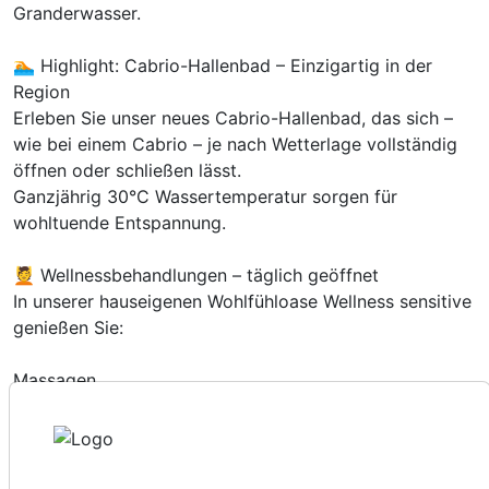
Granderwasser.
🏊 Highlight: Cabrio-Hallenbad – Einzigartig in der
Region
Erleben Sie unser neues Cabrio-Hallenbad, das sich –
wie bei einem Cabrio – je nach Wetterlage vollständig
öffnen oder schließen lässt.
Ganzjährig 30°C Wassertemperatur sorgen für
Ausstattung
wohltuende Entspannung.
Zusatznächte
💆 Wellnessbehandlungen – täglich geöffnet
In unserer hauseigenen Wohlfühloase Wellness sensitive
Für 8 Tage
952,00 €
genießen Sie:
p.P. ab
Massagen
Beautybehandlungen
Ayurvedaanwendungen
Doppelzimmer Premium
Unser Spa ist 7 Tage die Woche für Sie geöffnet.