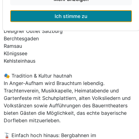
Für 8 Tage
1.057,00 €
p.P. ab
🌟 Beliebte Ausflugsziele
Ich stimme zu
Porsche Spielzeugmuseum – Traumwerk
Designer Outlet Salzburg
Berchtesgaden
Juniorsuite Design
Ramsau
2 Erwachsene
Königssee
Kehlsteinhaus
🎭 Tradition & Kultur hautnah
In Anger-Aufham wird Brauchtum lebendig.
Trachtenverein, Musikkapelle, Heimatabende und
Gartenfeste mit Schuhplattlern, alten Volksliedern und
Volkstänzen sowie Aufführungen des Bauerntheaters
bieten Gästen die Möglichkeit, das echte bayerische
Dorfleben mitzuerleben.
🚡 Einfach hoch hinaus: Bergbahnen im