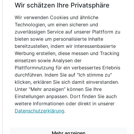
2 Erwachsene
Wir schätzen Ihre Privatsphäre
Entdecken Sie die schönsten Ausflugsziele im
Wir verwenden Cookies und ähnliche
Salzburger Land und im Berchtesgadener Land – alle in
Technologien, um einen sicheren und
kürzester Zeit erreichbar.
zuverlässigen Service auf unserer Plattform zu
Die vielfältigen Freizeitmöglichkeiten sorgen für einen
bieten sowie um personalisierte Inhalte
abwechslungsreichen Urlaub ohne Langeweile. Der
bereitzustellen, indem wir interessenbasierte
Königssee begeistert mit seiner unvergleichlichen
Werbung erstellen, diese messen und Tracking
Bergromantik,
einsetzen sowie Analysen der
während Bergbahnen,
Plattformnutzung für ein verbessertes Erlebnis
Schiffsausflüge, Salzbergwerke, Thermalbäder sowie
durchführen. Indem Sie auf "Ich stimme zu"
Freizeit‑ und Naturparks für unvergessliche Erlebnisse
klicken, erklären Sie sich damit einverstanden.
sorgen. Auch das traditionsreiche Flair Bayerns
Unter “Mehr anzeigen” können Sie Ihre
lässt sich im Berchtesgadener Land in seiner ganzen
Einstellungen anpassen. Dort finden Sie auch
Vielfalt genießen.
Ausstattung
weitere Informationen oder direkt in unserer
Ihr Tor zum Berchtesgadener und Salzburger Land:
Datenschutzerklärung
.
Vom Hotel sind es nur rund 10 Minuten bis zur
Zusatznächte
Mozartstadt Salzburg und nach Bad Reichenhall – ideal
als Ausgangspunkt für Ihre Ausflugsplanung.
Mehr anzeigen