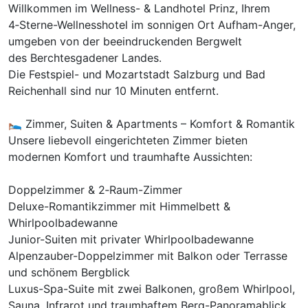
Willkommen im Wellness- & Landhotel Prinz, Ihrem
4‑Sterne-Wellnesshotel im sonnigen Ort Aufham-Anger,
umgeben von der beeindruckenden Bergwelt
des Berchtesgadener Landes.
Die Festspiel- und Mozartstadt Salzburg und Bad
Reichenhall sind nur 10 Minuten entfernt.
🛌 Zimmer, Suiten & Apartments – Komfort & Romantik
Unsere liebevoll eingerichteten Zimmer bieten
modernen Komfort und traumhafte Aussichten:
Doppelzimmer & 2‑Raum-Zimmer
Deluxe-Romantikzimmer mit Himmelbett &
Whirlpoolbadewanne
Ausstattung
Junior-Suiten mit privater Whirlpoolbadewanne
Alpenzauber-Doppelzimmer mit Balkon oder Terrasse
Zusatznächte
und schönem Bergblick
Luxus-Spa-Suite mit zwei Balkonen, großem Whirlpool,
Für 8 Tage
875,00 €
Sauna, Infrarot und traumhaftem Berg-Panoramablick
p.P. ab