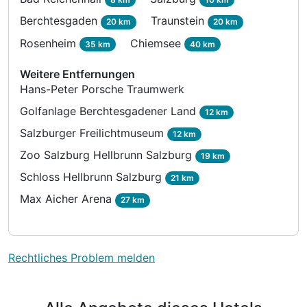
Berchtesgaden
Traunstein
20 km
20 km
Rosenheim
Chiemsee
35 km
40 km
Weitere Entfernungen
Hans-Peter Porsche Traumwerk
Golfanlage Berchtesgadener Land
12 km
Salzburger Freilichtmuseum
12 km
Zoo Salzburg Hellbrunn Salzburg
19 km
Schloss Hellbrunn Salzburg
21 km
Max Aicher Arena
27 km
Rechtliches Problem melden