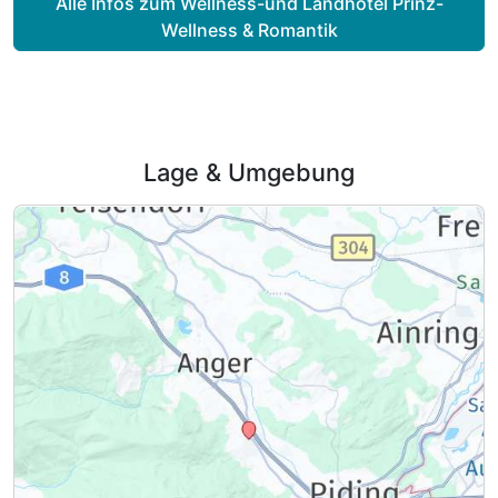
Alle Infos zum Wellness-und Landhotel Prinz-
2 Erwachsene
Wellness & Romantik
Ausstattung
Lage & Umgebung
Zusatznächte
Für 8 Tage
2.037,00 €
p.P. ab
Themenzimmer
2 Erwachsene