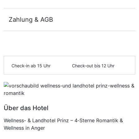
Zahlung & AGB
Ausstattung
Check-in ab 15 Uhr
Check-out bis 12 Uhr
Zusatznächte
Für 8 Tage
952,00 €
p.P. ab
Über das Hotel
Wellness- & Landhotel Prinz – 4‑Sterne Romantik &
Wellness in Anger
Doppelzimmer
2 Erwachsene