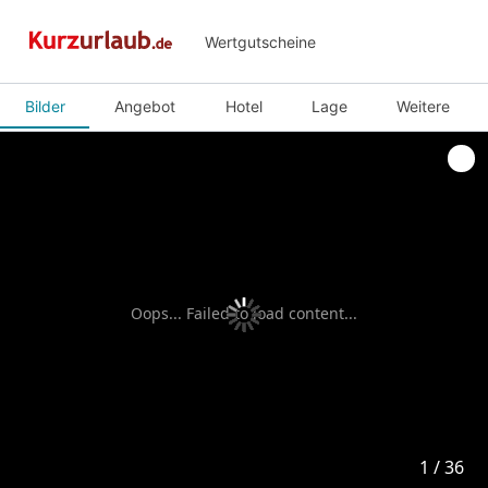
Wertgutscheine
Bilder
Angebot
Hotel
Lage
Weitere
Oops... Failed to load content...
1
1
/
/
36
36