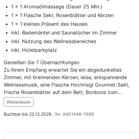
1 x 1 Aromaölmassage (Dauer 25 Min.)
1 x 1 Flasche Sekt, Rosenblätter und Kerzen
1 x 1 kleines Präsent des Hauses
inkl. Bademäntel und Saunatücher im Zimmer
inkl. Nutzung des Wellnessbereiches
inkl. Hotelparkplatz
Genießen Sie 7 Übernachtungen.
Zu Ihrem Empfang erwartet Sie ein abgedunkeltes
Zimmer, mit brennenden Kerzen, leise, entspannende
Wellnessmusik, eine Flasche Hochriegl Gourmet-Sekt,
frische Rosenblätter auf dem Bett, Bonbons zum
naschen und ein kleines Präsent vom Hotel.
Weiterlesen
7 x ein reichhaltiges Vital- Frühstücksbuffet mit
Im Angebot enthalten
Heilsteinwasser -und Saftecke.
Saunabenutzung, Saunatuch, Leihbademantel,
Buchbar bis 22.12.2026.
Nr: A451646-1689
6 x ein 4-Gänge-Abendmenü, inklusive einem
Parkplatz, Nutzung des Wellnessbereichs, W-LAN
Vorspeisen- und Salatbuffet.
Nutzung / Internetnutzung, Nutzung Öffentliches
1 x eine 30 min. Wellness- Aromaölmassage mit
Internetterminal, 1 Flasche Sekt auf dem Zimmer,