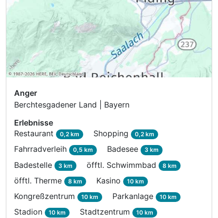
Anger
Berchtesgadener Land | Bayern
Erlebnisse
Restaurant
Shopping
0,2 km
0,2 km
Ausstattung
Fahrradverleih
Badesee
0,5 km
3 km
Badestelle
öfftl. Schwimmbad
3 km
8 km
Zusatznächte
öfftl. Therme
Kasino
8 km
10 km
Kongreßzentrum
Parkanlage
10 km
10 km
Für 8 Tage
1.092,00 €
p.P. ab
Stadion
Stadtzentrum
10 km
10 km