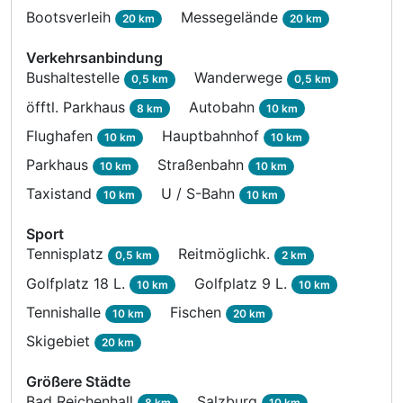
Bootsverleih
Messegelände
20 km
20 km
Verkehrsanbindung
Bushaltestelle
Wanderwege
0,5 km
0,5 km
öfftl. Parkhaus
Autobahn
8 km
10 km
Flughafen
Hauptbahnhof
10 km
10 km
Parkhaus
Straßenbahn
10 km
10 km
Taxistand
U / S-Bahn
10 km
10 km
Sport
Tennisplatz
Reitmöglichk.
0,5 km
2 km
Golfplatz 18 L.
Golfplatz 9 L.
10 km
10 km
Tennishalle
Fischen
10 km
20 km
Skigebiet
20 km
Größere Städte
Bad Reichenhall
Salzburg
8 km
10 km