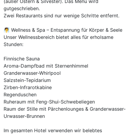
(außer Ostern & Silvester). Das Menü wird
gutgeschrieben.
Ausstattung
Zwei Restaurants sind nur wenige Schritte entfernt.
Zusatznächte
🧖 Wellness & Spa – Entspannung für Körper & Seele
Unser Wellnessbereich bietet alles für erholsame
Für 8 Tage
1.008,00 €
Stunden:
p.P. ab
Finnische Sauna
Aroma-Dampfbad mit Sternenhimmel
Granderwasser-Whirlpool
Salzstein-Tepidarium
Doppelzimmer mit Balkon
Zirben-Infrarotkabine
2 Erwachsene
Regenduschen
Ruheraum mit Feng-Shui-Schwebeliegen
Raum der Stille mit Pärchenlounges & Granderwasser-
Urwasser-Brunnen
Im gesamten Hotel verwenden wir belebtes