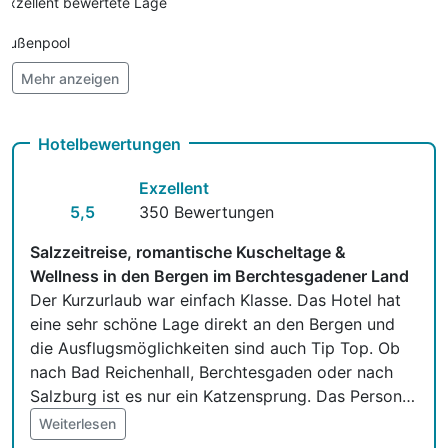
Exzellent bewertete Lage
Außenpool
Mehr anzeigen
Vielseitiger Wellnessbereich
Hunde im Hotel nicht erlaubt
Hotelbewertungen
Auch vegetarische Speisen
Exzellent
Kostenloses W-LAN
5,5
350 Bewertungen
Zimmerservice verfügbar
Salzzeitreise, romantische Kuscheltage &
Wellness in den Bergen im Berchtesgadener Land
Mit Hotelbar
Der Kurzurlaub war einfach Klasse. Das Hotel hat
eine sehr schöne Lage direkt an den Bergen und
die Ausflugsmöglichkeiten sind auch Tip Top. Ob
nach Bad Reichenhall, Berchtesgaden oder nach
Salzburg ist es nur ein Katzensprung. Das Personal
ist sehr freundlich und zuvorkommend. Das
Weiterlesen
Zimmer hat unsere Erwartungen vollständig erfüllt.