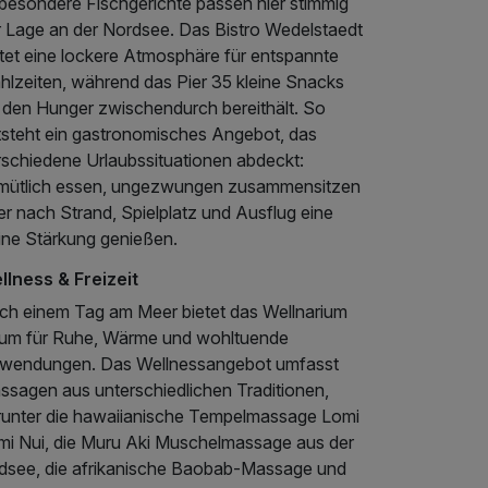
sbesondere Fischgerichte passen hier stimmig
r Lage an der Nordsee. Das Bistro Wedelstaedt
etet eine lockere Atmosphäre für entspannte
hlzeiten, während das Pier 35 kleine Snacks
r den Hunger zwischendurch bereithält. So
tsteht ein gastronomisches Angebot, das
rschiedene Urlaubssituationen abdeckt:
mütlich essen, ungezwungen zusammensitzen
r nach Strand, Spielplatz und Ausflug eine
eine Stärkung genießen.
llness & Freizeit
ch einem Tag am Meer bietet das Wellnarium
um für Ruhe, Wärme und wohltuende
wendungen. Das Wellnessangebot umfasst
ssagen aus unterschiedlichen Traditionen,
runter die hawaiianische Tempelmassage Lomi
mi Nui, die Muru Aki Muschelmassage aus der
dsee, die afrikanische Baobab-Massage und