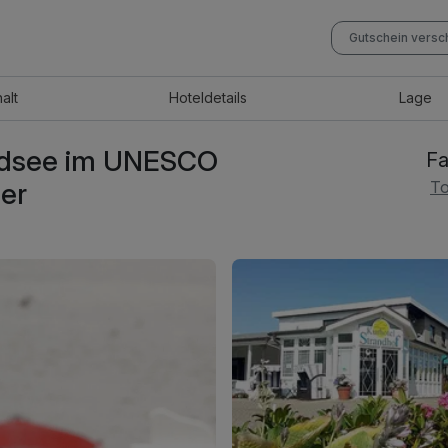
Gutschein vers
halt
Hotel
details
Lage
ordsee im UNESCO
Fa
er
To