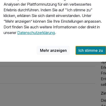
Analysen der Plattformnutzung für ein verbessertes
fü
Erlebnis durchführen. Indem Sie auf "Ich stimme zu"
fam
klicken, erklären Sie sich damit einverstanden. Unter
DE
“Mehr anzeigen” können Sie Ihre Einstellungen anpassen.
Zi
Dort finden Sie auch weitere Informationen oder direkt in
Häu
unserer
Datenschutzerklärung
.
All
Be
ki
Mehr anzeigen
Ich stimme zu
20
de
Spi
179,00 €
p.P. ab
Er
Fri
En
se
Zi
Di