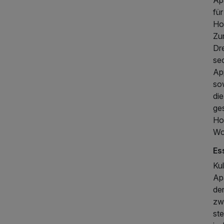
Ap
fü
Hot
Zu
Dr
se
Ap
209,00 €
p.P. ab
so
die
ge
Ho
Wo
Es
Kul
Ap
de
zw
ste