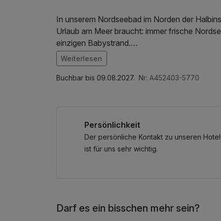
In unserem Nordseebad im Norden der Halbinsel Butjadingen finden Sie alles, was es für einen tollen
Urlaub am Meer braucht: immer frische Nordsee
einzigen Babystrand.
Weiterlesen
Lauschen Sie im Strandkorb dem Meeresrausc
Meeresboden oder fangen Sie kleine Krebse.
Buchbar bis 09.08.2027.
Nr: A452403-5770
Wattenmeer.
Persönlichkeit
Der persönliche Kontakt zu unseren Hotel
ist für uns sehr wichtig.
Darf es ein bisschen mehr sein?