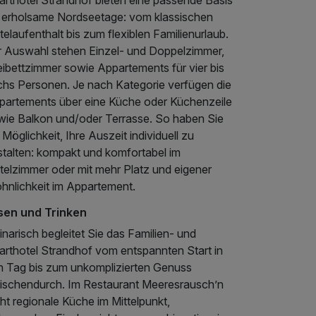
arthotel Strandhof bieten eine passende Basis
r erholsame Nordseetage: vom klassischen
elaufenthalt bis zum flexiblen Familienurlaub.
r Auswahl stehen Einzel- und Doppelzimmer,
eibettzimmer sowie Appartements für vier bis
chs Personen. Je nach Kategorie verfügen die
partements über eine Küche oder Küchenzeile
wie Balkon und/oder Terrasse. So haben Sie
 Möglichkeit, Ihre Auszeit individuell zu
stalten: kompakt und komfortabel im
telzimmer oder mit mehr Platz und eigener
hnlichkeit im Appartement.
sen und Trinken
inarisch begleitet Sie das Familien- und
arthotel Strandhof vom entspannten Start in
n Tag bis zum unkomplizierten Genuss
ischendurch. Im Restaurant Meeresrausch’n
ht regionale Küche im Mittelpunkt,