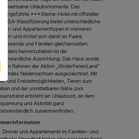
r gemeinsame Urlaubsmomente. Das
iliengeführte ***Sterne-Hotel mit offizieller
HOGA-Klassifizierung bietet unterschiedliche
mmer- und Appartementtypen in mehreren
sern und richtet sich damit an Paare,
einreisende und Familien gleichermaßen.
sonders hervorzuheben ist die
nderfreundliche Ausrichtung: Das Haus wurde
14 im Rahmen der Aktion „KinderFerienLand“
s Landes Niedersachsen ausgezeichnet. Mit
el- und Freizeitmöglichkeiten, Tieren zum
leben und der unmittelbaren Nähe zum
esenstrand entsteht ein Urlaubsort, an dem
tspannung und Aktivität ganz
lbstverständlich zusammenfinden.
mmerinformation
e Zimmer und Appartements im Familien- und