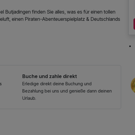
luft, einen Piraten-Abenteuerspielplatz & Deutschlands
hen. Bestaunen Sie die Spagetti-Häufchen auf dem
 Entdecken Sie unser UNESCO Weltkulturerbe
Buche und zahle direkt
s
Erledige direkt deine Buchung und
Bezahlung bei uns und genieße dann deinen
Urlaub.