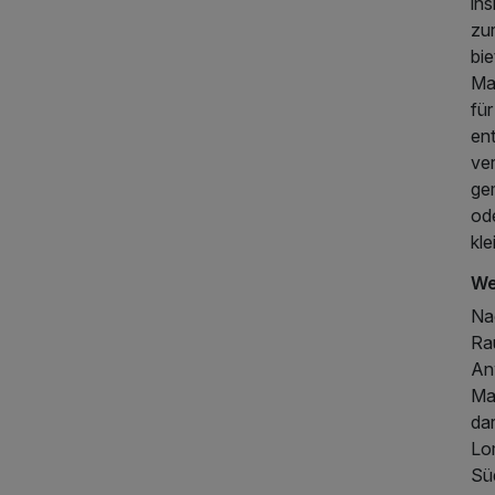
in
zu
bi
Ma
fü
en
ve
ge
ode
kl
We
Na
Ra
An
Ma
da
Lo
Sü