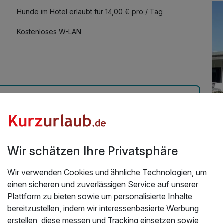
Hunde im Hotel erlaubt für 14,00 € pro / Tag
Kostenloses W-LAN
CO Weltkulturerbe Wattenmeer
Wir schätzen Ihre Privatsphäre
Üb
07.2026
Ho
Wir verwenden Cookies und ähnliche Technologien, um
einen sicheren und zuverlässigen Service auf unserer
No
Plattform zu bieten sowie um personalisierte Inhalte
be
bereitzustellen, indem wir interessenbasierte Werbung
Fa
erstellen, diese messen und Tracking einsetzen sowie
ve