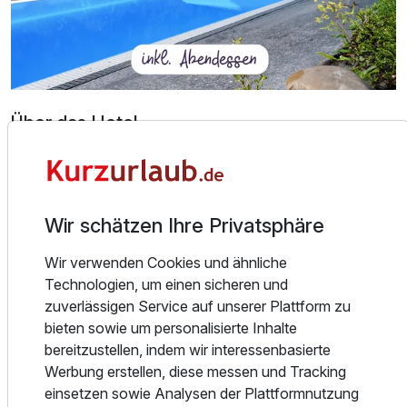
Über das Hotel
1995 wurden die STEIGER HOTELS Sächsische Schweiz
in Sebnitz gegründet, heute ist Sie mit vier Hotels und
vierhundert Betten die größte familiengeführte Hotelgruppe
Wir schätzen Ihre Privatsphäre
der Region.
Wir verwenden Cookies und ähnliche
Von der Erfahrung geprägt, der Zukunft zugewandt stehen
Technologien, um einen sicheren und
unsere Hotels für ein Fairness, Gleichheit und ein klares
zuverlässigen Service auf unserer Plattform zu
Miteinander, in dem sich Gast und Mitarbeiter auf
bieten sowie um personalisierte Inhalte
Augenhöhe begegnen.
bereitzustellen, indem wir interessenbasierte
Werbung erstellen, diese messen und Tracking
Es erwarten Sie individuell spezialisierte 4**** Hotels an
einsetzen sowie Analysen der Plattformnutzung
unterschiedlichen Wanderer-Orten der Sächsischen