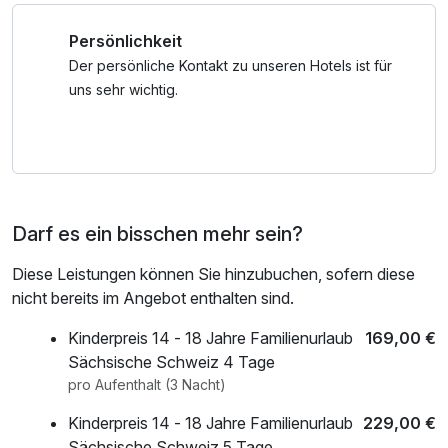
Erleben und genießen Sie die einzigartige Schönheit der
Bademantel und -tücher
Persönlichkeit
Wald-, Fels- und Flusslandschaft des
Elbsandsteingebirges.
Der persönliche Kontakt zu unseren Hotels ist für
Ein besonderer Wanderweg ist der Lehrpfad um Hohnstein.
uns sehr wichtig.
Die Burg Hohnstein stellt das Wahrzeichen unserer Stadt
dar und ist Anziehungspunkt für viele Besucher.
Fachwerkhäuser aus dem 18. und 19. Jahrhundert prägen
das Stadtbild. Die Hohnsteiner Stadtkirche ist eine der
Darf es ein bisschen mehr sein?
schönsten Barockkirchen Sachsens.
Diese Leistungen können Sie hinzubuchen, sofern diese
** Winterfester 40qm Außenpool unter Glas!
nicht bereits im Angebot enthalten sind.
* Wichtiger Hinweis!
Kinderpreis 14 - 18 Jahre Familienurlaub
169,00 €
Ein Self Check-In Schalter erlaubt es Ihnen bequem
Sächsische Schweiz 4 Tage
jederzeit anzureisen.
pro Aufenthalt (3 Nacht)
Barzahlung ist im Hotel nicht möglich!
Kinderpreis 14 - 18 Jahre Familienurlaub
229,00 €
Sächsische Schweiz 5 Tage