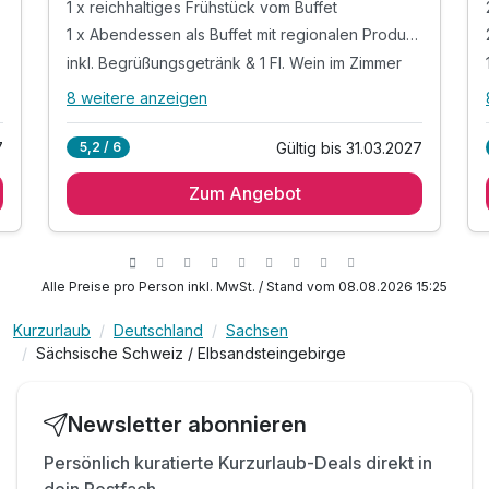
1 x reichhaltiges Frühstück vom Buffet
1 x Abendessen als Buffet mit regionalen Produkten
inkl. Begrüßungsgetränk & 1 Fl. Wein im Zimmer
8 weitere anzeigen
Alle Inklusivleistungen
12 enthalten
7
Gültig bis 31.03.2027
5,2 / 6
1 Übernachtung*
Zum Angebot
1 x reichhaltiges Frühstück vom Buffet
1 x Abendessen als Buffet mit regionalen
Produkten
inkl. Begrüßungsgetränk & 1 Fl. Wein im Zimmer
Alle Preise pro Person inkl. MwSt. / Stand vom 08.08.2026 15:25
inkl. Gästekarte Sächsische Schweiz mobil -
"Erlebnisse Sächsische Schweiz"
Kurzurlaub
Deutschland
Sachsen
Sächsische Schweiz / Elbsandsteingebirge
- Romantische Fahrt mit der Kirnitzschtalbahn
- Freie Fahrt mit dem ÖPNV Sächsische Schweiz
- zahlreiche Vorteilen bei Freizeiterlebnissen
Newsletter abonnieren
inkl. Entspannungszeit in unserem
Persönlich kuratierte Kurzurlaub-Deals direkt in
Wellnessbereich
dein Postfach