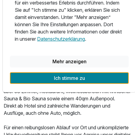
für ein verbessertes Erlebnis durchführen. Indem
Schweiz. Für jeden Urlaubswunsch In einem STEIGER
Sie auf "Ich stimme zu" klicken, erklären Sie sich
HOTEL erwarten Sie gepflegte Zimmer mit moderner
damit einverstanden. Unter “Mehr anzeigen”
Ausstattung, Pool (Indoor- oder Outdoor) und Sauna.
können Sie Ihre Einstellungen anpassen. Dort
finden Sie auch weitere Informationen oder direkt
In unseren Restaurants erwartet Sie eine frische,
in unserer
Datenschutzerklärung
.
bodenständige Karte, die für jeden Geschmack etwas
bietet. Neben Pizza und Flammkuchen aus dem Steinofen
bieten wir viele vegane Highlights und Klassiker der
Mehr anzeigen
Hotelküche.
In idyllisch grüner Lage direkt am Nationalpark Sächsische
Ich stimme zu
Schweiz erwartet Sie unser Parkhotel. Das Hotel verfügt
über 53 Zimmer, Restaurant, Wellnessbereich mit finnischer
Sauna & Bio Sauna sowie einem 40qm Außenpool.
Direkt ab Hotel sind zahlreiche Wanderungen und
Ausflüge, auch ohne Auto, möglich.
Für einen reibungslosen Ablauf vor Ort und unkomplizierte
Urlaubsvorbereitung steht Ihnen vor Anreise unser digitaler