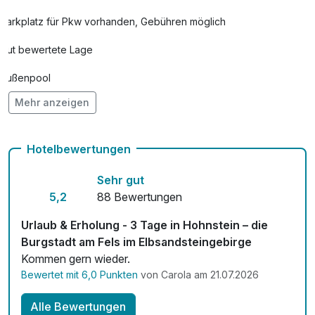
Parkplatz für Pkw vorhanden, Gebühren möglich
Gut bewertete Lage
Außenpool
Mehr anzeigen
Hunde im Hotel erlaubt für 15,00 € pro Stück / Nacht
Kostenloses W-LAN
Hotelbewertungen
Mit Hotelbar
Sehr gut
5,2
88 Bewertungen
Urlaub & Erholung - 3 Tage in Hohnstein – die
Burgstadt am Fels im Elbsandsteingebirge
Kommen gern wieder.
Bewertet mit 6,0 Punkten
von Carola am 21.07.2026
Alle Bewertungen