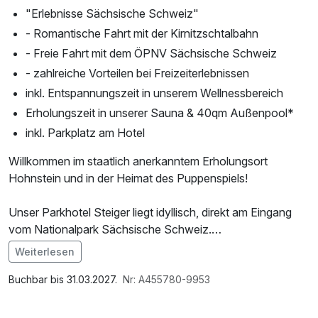
"Erlebnisse Sächsische Schweiz"
- Romantische Fahrt mit der Kirnitzschtalbahn
- Freie Fahrt mit dem ÖPNV Sächsische Schweiz
- zahlreiche Vorteilen bei Freizeiterlebnissen
inkl. Entspannungszeit in unserem Wellnessbereich
Erholungszeit in unserer Sauna & 40qm Außenpool*
inkl. Parkplatz am Hotel
Willkommen im staatlich anerkanntem Erholungsort
Hohnstein und in der Heimat des Puppenspiels!
Unser Parkhotel Steiger liegt idyllisch, direkt am Eingang
vom Nationalpark Sächsische Schweiz.
Weiterlesen
Unsere malerische Stadt bietet mit der Burg Hohnstein und
Im Angebot enthalten
über 70 Kilometern markierten Wanderwegen einen idealen
1 Flasche Mineralwasser, Saunabenutzung, Saunatuch,
Buchbar bis 31.03.2027.
Nr: A455780-9953
Ausgangspunkt zum Erholen.
Leihbademantel, Parkplatz, Nutzung des Wellnessbereichs,
W-LAN Nutzung / Internetnutzung, Badetasche mit