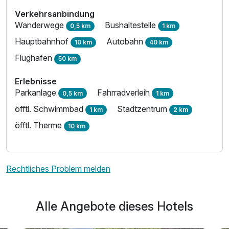
Verkehrsanbindung
Wanderwege
Bushaltestelle
0,5 km
1 km
Hauptbahnhof
Autobahn
10 km
40 km
Flughafen
50 km
Erlebnisse
Parkanlage
Fahrradverleih
0,5 km
1 km
öfftl. Schwimmbad
Stadtzentrum
1 km
2 km
öfftl. Therme
10 km
Rechtliches Problem melden
Alle Angebote dieses Hotels