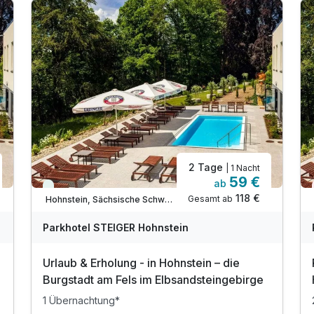
2 Tage
| 1 Nacht
59 €
ab
Viele Termine frei
118 €
Gesamt ab
Hohnstein, Sächsische Schweiz / Elbsandsteingebirge
Parkhotel STEIGER Hohnstein
Urlaub & Erholung - in Hohnstein – die
Burgstadt am Fels im Elbsandsteingebirge
1 Übernachtung*