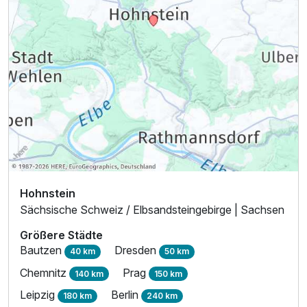
Hohnstein
Sächsische Schweiz / Elbsandsteingebirge | Sachsen
Größere Städte
Bautzen
Dresden
40 km
50 km
Chemnitz
Prag
140 km
150 km
Leipzig
Berlin
180 km
240 km