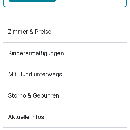
Zimmer & Preise
Doppelzimmer
Kinderermäßigungen
2 Erwachsene
Ausstattung
Mit Hund unterwegs
Für 3 Tage
129,00 €
p.P. ab
Storno & Gebühren
Aktuelle Infos