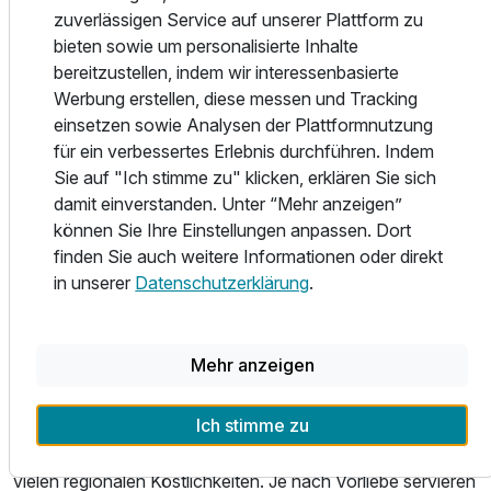
zuverlässigen Service auf unserer Plattform zu
Unsere Häuser haben eine lange Tradition und Geschichte,
bieten sowie um personalisierte Inhalte
die wir gern in zeitgemäßer Art und Weise weiterführen
bereitzustellen, indem wir interessenbasierte
möchten. Hierfür haben wir unsere Zimmer und Apartments
Werbung erstellen, diese messen und Tracking
neu gestaltet und den Wünschen unserer Gäste
einsetzen sowie Analysen der Plattformnutzung
angepasst.
für ein verbessertes Erlebnis durchführen. Indem
Unsere 28 modernen Hotelzimmer und Apartments bieten
Sie auf "Ich stimme zu" klicken, erklären Sie sich
Raum für Ruhe und Entspannung nach einem
damit einverstanden. Unter “Mehr anzeigen”
ereignisreichen Tag, egal ob für Alleinreisende, zu zweit
können Sie Ihre Einstellungen anpassen. Dort
oder mit der ganzen Familie. Je nach Kategorie bieten Sie
finden Sie auch weitere Informationen oder direkt
Platz für 2 bis 6 Gäste auf bis zu 154m².
in unserer
Datenschutzerklärung
.
EIN TREFFPUNKT DER BESONDEREN ART
Mehr anzeigen
Ausstattung
Egal, ob Frühaufsteher oder Langschläfer, bei uns könnt
Ihr ganz entspannt in den Tag starten! In unserem
Ich stimme zu
ehemaligen, aber neu umgebauten Kuhstall bieten wir ein
Für 7 Tage
474,00 €
p.P. ab
reichhaltiges und ausgewogenes Frühstücksbuffet mit
vielen regionalen Köstlichkeiten. Je nach Vorliebe servieren