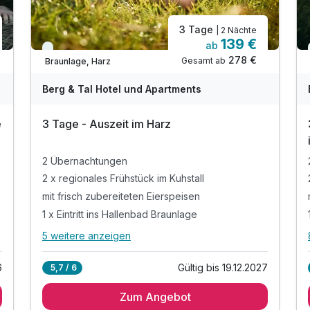
3 Tage
| 2 Nächte
139 €
ab
Viele Termine frei
278 €
Gesamt ab
Braunlage, Harz
Berg & Tal Hotel und Apartments
e
3 Tage - Auszeit im Harz
2 Übernachtungen
2 x regionales Frühstück im Kuhstall
mit frisch zubereiteten Eierspeisen
1 x Eintritt ins Hallenbad Braunlage
5 weitere anzeigen
Alle Inklusivleistungen
9 enthalten
6
Gültig bis 19.12.2027
5,7 / 6
2 Übernachtungen
Zum Angebot
2 x regionales Frühstück im Kuhstall