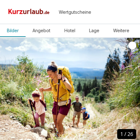
Wertgutscheine
Bilder
Angebot
Hotel
Lage
Weitere
1
1
/
/
26
26