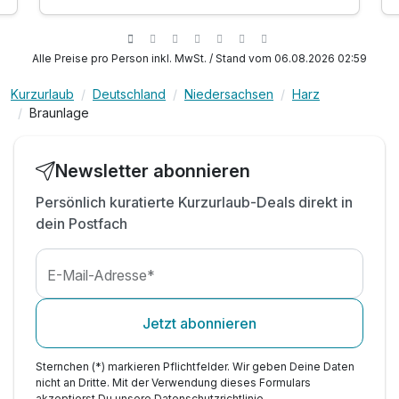
mit frisch zubereiteten Eierspeisen
1 x Eintritt ins Hallenbad Braunlage
inkl. Bodensprudler, Gegenstrom & Wasserfall
Alle Preise pro Person inkl. MwSt. / Stand vom 06.08.2026 02:59
inkl. beheizten Außenbecken mit Massagedüsen
Kurzurlaub
Deutschland
Niedersachsen
Harz
inkl. Nutzung des öffentlichen Nahverkehrs im
Braunlage
Harz
inkl. Parkplatz am Hotel
inkl. WLAN
Newsletter abonnieren
Persönlich kuratierte Kurzurlaub-Deals direkt in
dein Postfach
E-Mail-Adresse*
Jetzt abonnieren
Sternchen (*) markieren Pflichtfelder. Wir geben Deine Daten
nicht an Dritte. Mit der Verwendung dieses Formulars
akzeptierst Du unsere
Datenschutzrichtlinie
.