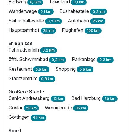
Radweg
Taxistand
0,1 km
0,1 km
Wanderwege
Bushaltestelle
0,1 km
0,2 km
Skibushaltestelle
Autobahn
0,2 km
25 km
Hauptbahnhof
Flughafen
25 km
100 km
Erlebnisse
Fahrradverleih
0,2 km
öfftl. Schwimmbad
Parkanlage
0,2 km
0,2 km
Restaurant
Shopping
0,5 km
0,5 km
Stadtzentrum
0,8 km
Größere Städte
Sankt Andreasberg
Bad Harzburg
12 km
20 km
Goslar
Wernigerode
25 km
35 km
Göttingen
67 km
Sport