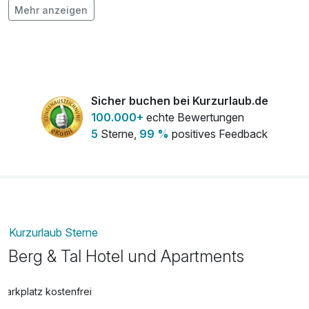
Mehr anzeigen
1x Flasche Sekt 0,75l zur Anreise
24,00 €
pro Stück
1x Flasche Weißwein 0,75l zur Anreise
24,00 €
pro Stück
Sicher buchen bei Kurzurlaub.de
1x Piccolo-Flasche Scavi & Ray Prosecco
7,00 €
100.000+
echte Bewertungen
0,2l
5
Sterne,
99 %
positives Feedback
pro Stück
Kurzurlaub Sterne
Berg & Tal Hotel und Apartments
Parkplatz kostenfrei