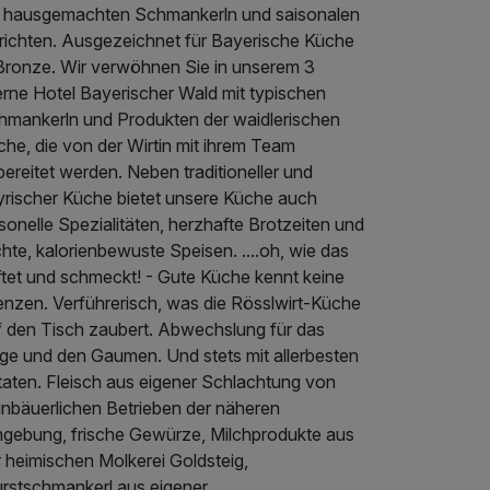
t hausgemachten Schmankerln und saisonalen
richten. Ausgezeichnet für Bayerische Küche
 Bronze. Wir verwöhnen Sie in unserem 3
erne Hotel Bayerischer Wald mit typischen
hmankerln und Produkten der waidlerischen
he, die von der Wirtin mit ihrem Team
ereitet werden. Neben traditioneller und
yrischer Küche bietet unsere Küche auch
sonelle Spezialitäten, herzhafte Brotzeiten und
chte, kalorienbewuste Speisen. ....oh, wie das
ftet und schmeckt! - Gute Küche kennt keine
enzen. Verführerisch, was die Rösslwirt-Küche
f den Tisch zaubert. Abwechslung für das
ge und den Gaumen. Und stets mit allerbesten
taten. Fleisch aus eigener Schlachtung von
inbäuerlichen Betrieben der näheren
gebung, frische Gewürze, Milchprodukte aus
 heimischen Molkerei Goldsteig,
rstschmankerl aus eigener