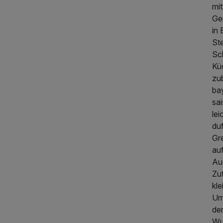
mi
Ge
in
St
Sc
Küc
zub
ba
sai
lei
du
Gr
au
Au
Zu
kle
Um
der
385,00 €
Wu
p.P. ab