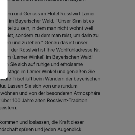
ndern und Genuss im Hotel Rösslwirt Lamer
kel im Bayerischer Wald. "Unser Sinn ist es
 Hotel zu sein, in dem man nicht wohnt weil
 reist, sondern zu dem man reist, um darin zu
hnen und zu leben." Genau das ist unser
to - der Rösslwirt ist Ihre Wohlfühladresse Nr.
in Lam (Lamer Winkel) im Bayerischen Wald!
euen Sie sich auf ruhige und erholsame
laubstage im Lamer Winkel und genießen Sie
 klare Frischluft beim Wandern der bayerischen
tur. Lassen Sie sich von uns rundum
rwöhnen und von der besonderen Atmosphäre
 über 100 Jahre alten Rösslwirt-Tradition
eistern.
kommen und loslassen, die Kraft dieser
ndschaft spüren und jeden Augenblick