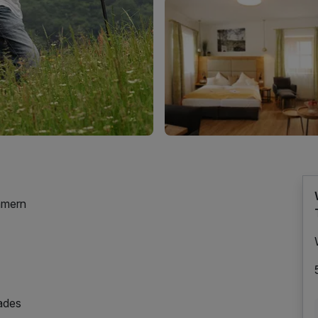
mmern
bades