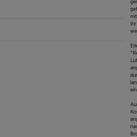
gen
gef
mi
Ihr
wer
Er
"Rö
Lu
an
du
lan
359,00 €
p.P. ab
ein
Au
Kos
ang
na
Br