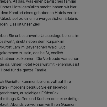
ießen. All das, was einen bayrisches familiär
ührtes Hotel gemütlich macht, haben wir hier
t dem Komfort eines gehobenen Hotels vereint.
 Urlaub soll zu einem unvergesslichen Erlebnis
den. Das ist unser Ziel!
leben Sie unbeschwerte Urlaubstage bei uns im
sslwirt", direkt neben dem Kurpark im
ftkurort Lam im Bayerischen Wald. Gut
gekommen zu sein, das heißt, endlich
rchatmen zu können. Die Vorfreude war schon
ge da. Unser Hotel Rösslwirt mit Ferienhaus ist
 Hotel für die ganze Familie.
ch Genießer kommen bei uns voll auf Ihre
ten - morgens begrüßt Sie ein liebevoll
erichtetes, ausgiebiges Frühstück,
chmittags Kaffee und Kuchen oder eine deftige
otzeit. Abends verwöhnen wir Ihren Gaumen