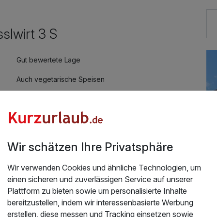
10,00 €
slwirt 3 S
Gut bewertete Lage
20,00 €
Auch vegetarische Speisen
Kostenloses W-LAN
35,00 €
Wir schätzen Ihre Privatsphäre
Wir verwenden Cookies und ähnliche Technologien, um
einen sicheren und zuverlässigen Service auf unserer
Plattform zu bieten sowie um personalisierte Inhalte
Üb
d - inkl. Abendessen
bereitzustellen, indem wir interessenbasierte Werbung
erstellen, diese messen und Tracking einsetzen sowie
Wa