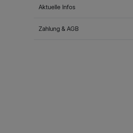
Aktuelle Infos
Zahlung & AGB
Ausstattung
Zusatznächte
Für 5 Tage
Doppelzimmer Deluxe
2 Erwachsene und 1 Kind