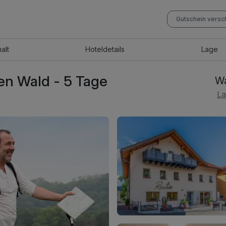
Gutschein vers
halt
Hotel
details
Lage
en Wald - 5 Tage
Wa
La