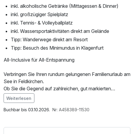
inkl. alkoholische Getränke (Mittagessen & Dinner)
inkl. großzügiger Spielplatz
inkl. Tennis- & Volleyballplatz
inkl. Wassersportaktivitäten direkt am Gelände
Tipp: Wanderwege direkt am Resort
Tipp: Besuch des Minimundus in Klagenfurt
All-Inclusive für All-Entspannung
Verbringen Sie Ihren rundum gelungenen Familienurlaub am
See in Feldkirchen.
Ob Sie die Gegend auf zahlreichen, gut markierten
Wander- und Radwegen erkunden, den Heidi-Alm Falkert –
Weiterlesen
einen Heidi-inspirierten Themenpark – entdecken oder
einen Tagesausflug nach Minimundus unternehmen:
Buchbar bis 03.10.2026.
Nr: A458389-11530
Ein Urlaub ganz nach Ihren Vorlieben.