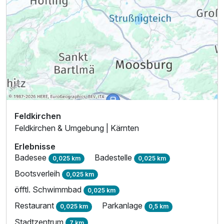
Feldkirchen
Feldkirchen & Umgebung | Kärnten
Erlebnisse
Badesee
Badestelle
0,025 km
0,025 km
Bootsverleih
0,025 km
öfftl. Schwimmbad
0,025 km
Restaurant
Parkanlage
0,025 km
0,5 km
Stadtzentrum
7 km