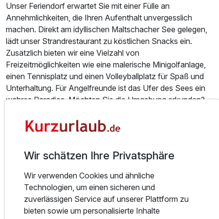
Ausstattung
Unser Feriendorf erwartet Sie mit einer Fülle an
Annehmlichkeiten, die Ihren Aufenthalt unvergesslich
machen. Direkt am idyllischen Maltschacher See gelegen,
Für 3 Tage
238,00 €
p.P. ab
lädt unser Strandrestaurant zu köstlichen Snacks ein.
Zusätzlich bieten wir eine Vielzahl von
Freizeitmöglichkeiten wie eine malerische Minigolfanlage,
einen Tennisplatz und einen Volleyballplatz für Spaß und
Unterhaltung. Für Angelfreunde ist das Ufer des Sees ein
wahres Paradies. Möchten Sie die Umgebung erkunden?
An unserer Rezeption können Sie Fahrräder ausleihen
oder sich auf den neuen Slow-Trail begeben. In
unmittelbarer Nähe finden Sie zudem Wanderwege für
jedes Fitnesslevel. Trotz unserer zentralen Lage erreichen
Wir schätzen Ihre Privatsphäre
Sie die charmante Altstadt von Klagenfurt in wenigen
Minuten und können dennoch die natürliche Schönheit der
Wir verwenden Cookies und ähnliche
Umgebung voll auskosten. Wir freuen uns darauf, Sie bei
Technologien, um einen sicheren und
uns begrüßen zu dürfen und Ihnen einen unvergesslichen
zuverlässigen Service auf unserer Plattform zu
Aufenthalt zu bieten!
bieten sowie um personalisierte Inhalte