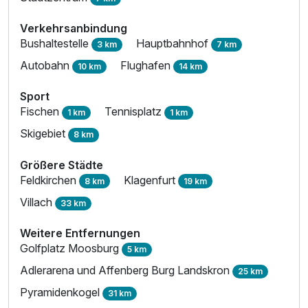
Verkehrsanbindung
Bushaltestelle
Hauptbahnhof
3 km
7 km
Autobahn
Flughafen
10 km
14 km
Sport
Fischen
Tennisplatz
1 km
1 km
Skigebiet
8 km
Größere Städte
Feldkirchen
Klagenfurt
8 km
19 km
Villach
33 km
Weitere Entfernungen
Golfplatz Moosburg
5 km
Adlerarena und Affenberg Burg Landskron
25 km
Pyramidenkogel
31 km