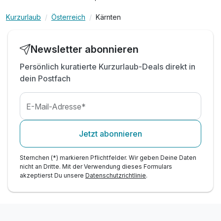
inkl. alkoholfreie Getränke von 08:00-21:00 Uhr
inkl. alkoholische Getränke (Mittagessen &
Kurzurlaub
Österreich
Kärnten
Dinner)
inkl. großzügiger Spielplatz
Newsletter abonnieren
inkl. Tennis- & Volleyballplatz
inkl. Wassersportaktivitäten direkt am Gelände
Persönlich kuratierte Kurzurlaub-Deals direkt in
dein Postfach
Tipp: Wanderwege direkt am Resort
Tipp: Besuch des Minimundus in Klagenfurt
E-Mail-Adresse*
Jetzt abonnieren
Sternchen (*) markieren Pflichtfelder. Wir geben Deine Daten
nicht an Dritte. Mit der Verwendung dieses Formulars
akzeptierst Du unsere
Datenschutzrichtlinie
.