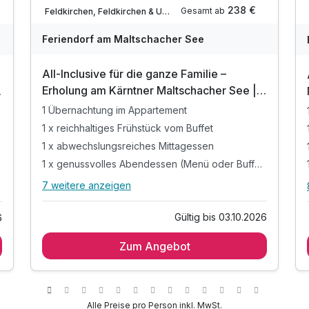
Nur noch bis Oktober
238 €
Gesamt ab
Feldkirchen, Feldkirchen & Umgebung
Feriendorf am Maltschacher See
All-Inclusive für die ganze Familie –
Erholung am Kärntner Maltschacher See | 1
7
Nacht
1 Übernachtung im Appartement
1 x reichhaltiges Frühstück vom Buffet
1 x abwechslungsreiches Mittagessen
1 x genussvolles Abendessen (Menü oder Buffet)
7 weitere anzeigen
Alle Inklusivleistungen
11 enthalten
Gültig bis 03.10.2026
6
1 Übernachtung im Appartement
Zum Angebot
1 x reichhaltiges Frühstück vom Buffet
1 x abwechslungsreiches Mittagessen
1 x genussvolles Abendessen (Menü oder
Buffet)
Alle Preise pro Person inkl. MwSt.