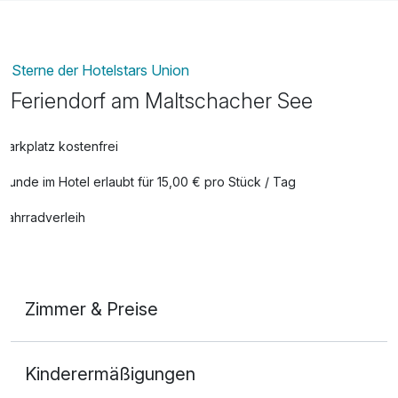
Sterne der Hotelstars Union
Feriendorf am Maltschacher See
Parkplatz kostenfrei
Hunde im Hotel erlaubt für 15,00 € pro Stück / Tag
Fahrradverleih
Zimmer & Preise
1-Raum Appartement
Kinderermäßigungen
2 Erwachsene