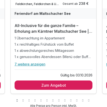
Nur noch bis Oktober
238 €
Gesamt ab
Feldkirchen, Feldkirchen & Umgebung
Feriendorf am Maltschacher See
All-Inclusive für die ganze Familie –
Erholung am Kärntner Maltschacher See | 1
Nacht
1 Übernachtung im Appartement
1 x reichhaltiges Frühstück vom Buffet
1 x abwechslungsreiches Mittagessen
1 x genussvolles Abendessen (Menü oder Buffet)
7 weitere anzeigen
Alle Inklusivleistungen
11 enthalten
Gültig bis 03.10.2026
6
1 Übernachtung im Appartement
Zum Angebot
1 x reichhaltiges Frühstück vom Buffet
1 x abwechslungsreiches Mittagessen
1 x genussvolles Abendessen (Menü oder
Buffet)
Alle Preise pro Person inkl. MwSt.