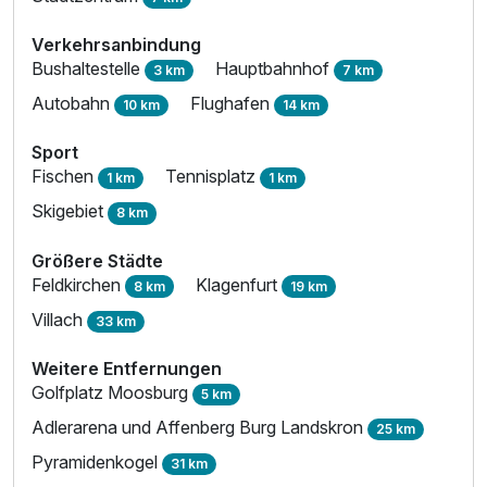
Verkehrsanbindung
Bushaltestelle
Hauptbahnhof
3 km
7 km
Autobahn
Flughafen
10 km
14 km
Sport
Fischen
Tennisplatz
1 km
1 km
Skigebiet
8 km
Größere Städte
Feldkirchen
Klagenfurt
8 km
19 km
Villach
33 km
Weitere Entfernungen
Golfplatz Moosburg
5 km
Adlerarena und Affenberg Burg Landskron
25 km
Pyramidenkogel
31 km