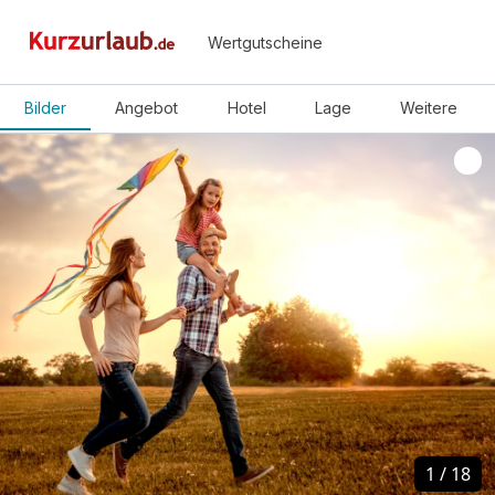
Wertgutscheine
Bilder
Angebot
Hotel
Lage
Weitere
1
1
/
/
18
18