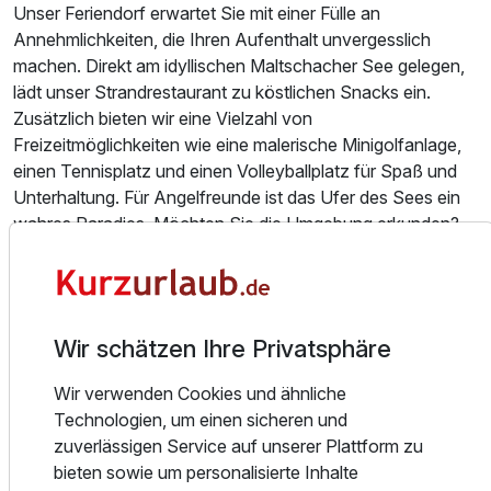
Ausstattung
Unser Feriendorf erwartet Sie mit einer Fülle an
Annehmlichkeiten, die Ihren Aufenthalt unvergesslich
machen. Direkt am idyllischen Maltschacher See gelegen,
Für 8 Tage
833,00 €
p.P. ab
lädt unser Strandrestaurant zu köstlichen Snacks ein.
Zusätzlich bieten wir eine Vielzahl von
Freizeitmöglichkeiten wie eine malerische Minigolfanlage,
einen Tennisplatz und einen Volleyballplatz für Spaß und
Unterhaltung. Für Angelfreunde ist das Ufer des Sees ein
wahres Paradies. Möchten Sie die Umgebung erkunden?
An unserer Rezeption können Sie Fahrräder ausleihen
oder sich auf den neuen Slow-Trail begeben. In
unmittelbarer Nähe finden Sie zudem Wanderwege für
jedes Fitnesslevel. Trotz unserer zentralen Lage erreichen
Wir schätzen Ihre Privatsphäre
Sie die charmante Altstadt von Klagenfurt in wenigen
Minuten und können dennoch die natürliche Schönheit der
Wir verwenden Cookies und ähnliche
Umgebung voll auskosten. Wir freuen uns darauf, Sie bei
Technologien, um einen sicheren und
uns begrüßen zu dürfen und Ihnen einen unvergesslichen
zuverlässigen Service auf unserer Plattform zu
Aufenthalt zu bieten!
bieten sowie um personalisierte Inhalte