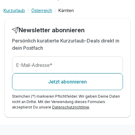
inkl. alkoholfreie Getränke von 08:00-21:00 Uhr
inkl. alkoholische Getränke (Mittagessen &
Kurzurlaub
Österreich
Kärnten
Dinner)
inkl. großzügiger Spielplatz
Newsletter abonnieren
inkl. Tennis- & Volleyballplatz
inkl. Wassersportaktivitäten direkt am Gelände
Persönlich kuratierte Kurzurlaub-Deals direkt in
dein Postfach
Tipp: Wanderwege direkt am Resort
Tipp: Besuch des Minimundus in Klagenfurt
E-Mail-Adresse*
Jetzt abonnieren
Sternchen (*) markieren Pflichtfelder. Wir geben Deine Daten
nicht an Dritte. Mit der Verwendung dieses Formulars
akzeptierst Du unsere
Datenschutzrichtlinie
.