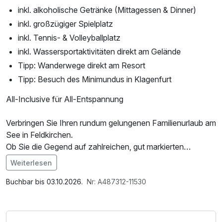
inkl. alkoholische Getränke (Mittagessen & Dinner)
inkl. großzügiger Spielplatz
inkl. Tennis- & Volleyballplatz
inkl. Wassersportaktivitäten direkt am Gelände
Tipp: Wanderwege direkt am Resort
Tipp: Besuch des Minimundus in Klagenfurt
All-Inclusive für All-Entspannung
Verbringen Sie Ihren rundum gelungenen Familienurlaub am
See in Feldkirchen.
Ob Sie die Gegend auf zahlreichen, gut markierten
Wander- und Radwegen erkunden, den Heidi-Alm Falkert –
Weiterlesen
einen Heidi-inspirierten Themenpark – entdecken oder
einen Tagesausflug nach Minimundus unternehmen:
Buchbar bis 03.10.2026.
Nr: A487312-11530
Ein Urlaub ganz nach Ihren Vorlieben.