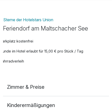
Sterne der Hotelstars Union
Feriendorf am Maltschacher See
Parkplatz kostenfrei
Hunde im Hotel erlaubt für 15,00 € pro Stück / Tag
Fahrradverleih
Zimmer & Preise
1-Raum Appartement
Kinderermäßigungen
2 Erwachsene