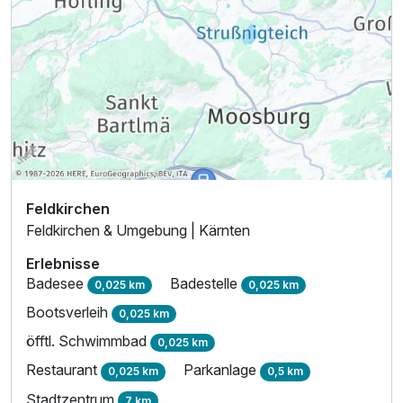
Feldkirchen
Feldkirchen & Umgebung | Kärnten
Erlebnisse
Badesee
Badestelle
0,025 km
0,025 km
Bootsverleih
0,025 km
öfftl. Schwimmbad
0,025 km
Restaurant
Parkanlage
0,025 km
0,5 km
Stadtzentrum
7 km