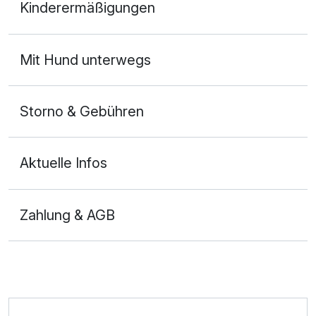
Kinderermäßigungen
2 Erwachsene und 1 Kind
Mit Hund unterwegs
Storno & Gebühren
Aktuelle Infos
Zahlung & AGB
Ausstattung
Zusatznächte