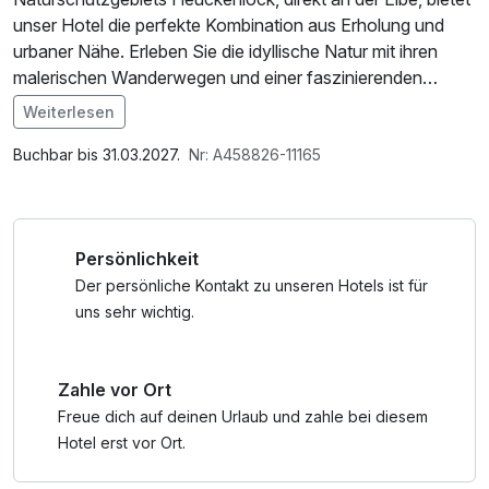
unser Hotel die perfekte Kombination aus Erholung und
urbaner Nähe. Erleben Sie die idyllische Natur mit ihren
malerischen Wanderwegen und einer faszinierenden
Tierwelt – und das nur 10 Minuten von der pulsierenden
Weiterlesen
Hamburger Innenstadt entfernt!
Im Angebot enthalten
1 x Welcome Drink, 1 Flasche Mineralwasser,
Buchbar bis 31.03.2027.
Nr: A458826-11165
Ob Sie die Ruhe genießen oder das Stadtleben erkunden
Saunabenutzung, Parkplatz, W-LAN Nutzung /
möchten – im Leonardo Hotel Hamburg-Stillhorn erwartet
Internetnutzung, kostenfreier Kaffee/Tee im Zimmer
Sie das Beste aus beiden Welten. Ihr perfekter Aufenthalt
Persönlichkeit
beginnt hier!
Der persönliche Kontakt zu unseren Hotels ist für
uns sehr wichtig.
Zahle vor Ort
Freue dich auf deinen Urlaub und zahle bei diesem
Hotel erst vor Ort.