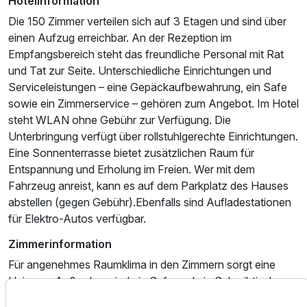
Hotelinformation
Die 150 Zimmer verteilen sich auf 3 Etagen und sind über
einen Aufzug erreichbar. An der Rezeption im
Ausstattung
Empfangsbereich steht das freundliche Personal mit Rat
und Tat zur Seite. Unterschiedliche Einrichtungen und
Serviceleistungen – eine Gepäckaufbewahrung, ein Safe
Zusatznächte
sowie ein Zimmerservice – gehören zum Angebot. Im Hotel
steht WLAN ohne Gebühr zur Verfügung. Die
Für 3 Tage
124,00 €
p.P. ab
Unterbringung verfügt über rollstuhlgerechte Einrichtungen.
Eine Sonnenterrasse bietet zusätzlichen Raum für
Entspannung und Erholung im Freien. Wer mit dem
Fahrzeug anreist, kann es auf dem Parkplatz des Hauses
abstellen (gegen Gebühr).Ebenfalls sind Aufladestationen
für Elektro-Autos verfügbar.
Doppelzimmer zur Einzelnutzung
1 Erwachsenen und 1 Kind
Zimmerinformation
Für angenehmes Raumklima in den Zimmern sorgt eine
Heizung. Außerdem sind ein Safe und ein Schreibtisch
verfügbar. Auch eine Tee-/Kaffeestation ist vorhanden.