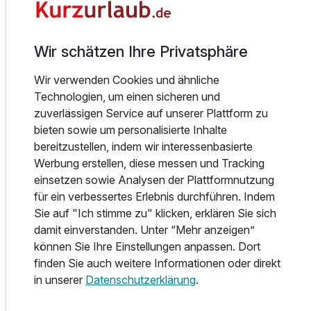
Die Ausstattung wird von einem Telefon, einem TV und
WLAN abgerundet. Im Badezimmer, ausgestattet mit einer
Dusche oder einer Badewanne, gibt es einen Föhn.
Wir schätzen Ihre Privatsphäre
Essen und Trinken
Wir verwenden Cookies und ähnliche
Es stehen verschiedene gastronomische Einrichtungen zur
Technologien, um einen sicheren und
Auswahl, wie ein Restaurant und eine Bar. Ein leckeres
zuverlässigen Service auf unserer Plattform zu
Frühstück schenkt Energie für den Tag.
bieten sowie um personalisierte Inhalte
Wellness & Freizeit
bereitzustellen, indem wir interessenbasierte
Werbung erstellen, diese messen und Tracking
Auf der Terrasse können die Urlauber schönes Wetter
Ausstattung
einsetzen sowie Analysen der Plattformnutzung
genießen. Abwechslung bieten verschiedene Angebote,
für ein verbessertes Erlebnis durchführen. Indem
darunter ein Fitnessstudio und eine Sauna.
Zusatznächte
Sie auf "Ich stimme zu" klicken, erklären Sie sich
Die Umgebung
damit einverstanden. Unter “Mehr anzeigen”
Das komfortable Hotel, das im Stil eines englischen
können Sie Ihre Einstellungen anpassen. Dort
Für 3 Tage
208,00 €
p.P. ab
Landhauses gebaut ist, liegt ganz in der Nähe der
finden Sie auch weitere Informationen oder direkt
Autobahn A1. Das Stadtzentrum von Hamburg ist etwa 15
in unserer
Datenschutzerklärung
.
Fahrtminuten vom Hotel entfernt. Dort gibt es vielfältige