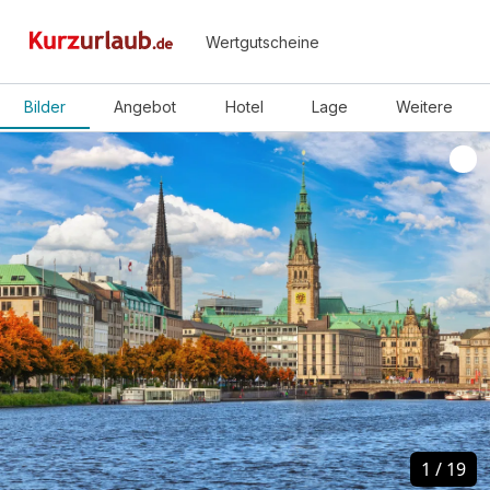
Wertgutscheine
Bilder
Angebot
Hotel
Lage
Weitere
1
1
/
/
19
19