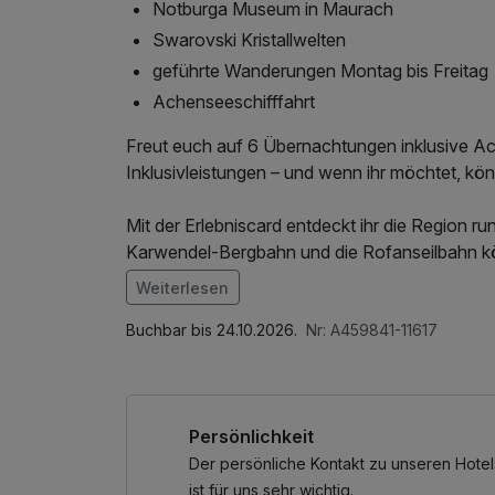
Notburga Museum in Maurach
Swarovski Kristallwelten
geführte Wanderungen Montag bis Freitag
Achenseeschifffahrt
Freut euch auf 6 Übernachtungen inklusive Ach
Inklusivleistungen – und wenn ihr möchtet, könn
Mit der Erlebniscard entdeckt ihr die Region
Karwendel-Bergbahn und die Rofanseilbahn kön
nutzen. Auch eine Fahrt mit der Achenseeschif
Weiterlesen
Tour mit der Achensee Dampf-Zahnradbahn si
Im Angebot enthalten
Saunabenutzung, Saunatuch, Leihbademantel, 
Buchbar bis 24.10.2026.
Nr: A459841-11617
Wer Kultur entdecken möchte, findet ebenfalls 
Wellnessbereichs, W-LAN Nutzung / Internetnu
über das Notburga Museum bis hin zur Ache
Nutzung öffentl. Nahverkehr, täglich gefüllte
Ein besonderes Highlight sind außerdem die fu
out, Badetasche mit Bademantel und -tücher
Persönlichkeit
Abgerundet wird euer Urlaub durch geführte W
Der persönliche Kontakt zu unseren Hotel
Vorteile der Achensee Card.
ist für uns sehr wichtig.