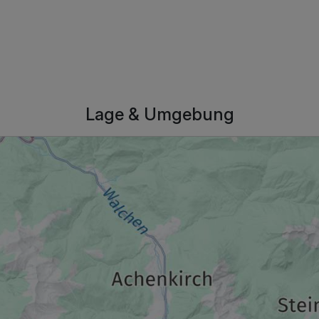
1.104,00 €
p.P. ab
Lage & Umgebung