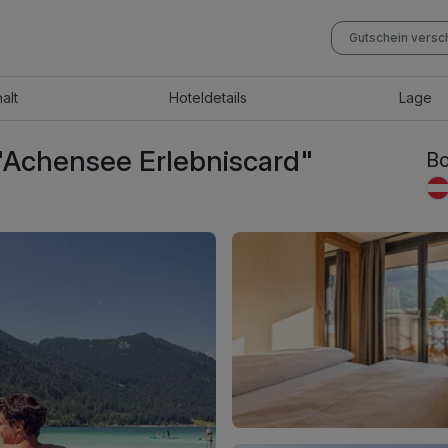
Gutschein vers
halt
Hotel
details
Lage
"Achensee Erlebniscard"
Bo