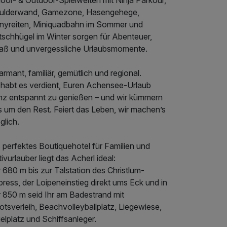
oor- & Outdoor-Spielwelten mit Ninja Parkour,
ulderwand, Gamezone, Hasengehege,
nyreiten, Miniquadbahn im Sommer und
tschhügel im Winter sorgen für Abenteuer,
aß und unvergessliche Urlaubsmomente.
rmant, familiär, gemütlich und regional.
r habt es verdient, Euren Achensee-Urlaub
nz entspannt zu genießen – und wir kümmern
s um den Rest. Feiert das Leben, wir machen’s
glich.
 perfektes Boutiquehotel für Familien und
ivurlauber liegt das Acherl ideal:
 680 m bis zur Talstation des Christlum-
ress, der Loipeneinstieg direkt ums Eck und in
r 850 m seid Ihr am Badestrand mit
tsverleih, Beachvolleyballplatz, Liegewiese,
elplatz und Schiffsanleger.