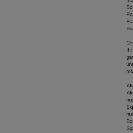
Ind
Bo
Po
Ru
Sp
Cha
Ih
ga
un
mö
Als
Akt
nur
Exp
nu
Boo
Spi