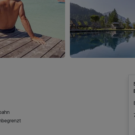
dbahn
nbegrenzt