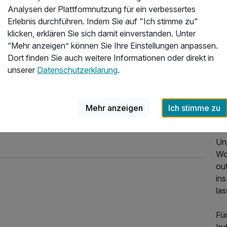
Bo
Analysen der Plattformnutzung für ein verbessertes
AM
Erlebnis durchführen. Indem Sie auf "Ich stimme zu"
klicken, erklären Sie sich damit einverstanden. Unter
Exk
“Mehr anzeigen” können Sie Ihre Einstellungen anpassen.
Dort finden Sie auch weitere Informationen oder direkt in
Bei
unserer
Datenschutzerklärung
.
Pl
Ga
la
Mehr anzeigen
Ich stimme zu
ent
Uns
Wo
ou
in
la
Für
966,00 €
p.P. ab