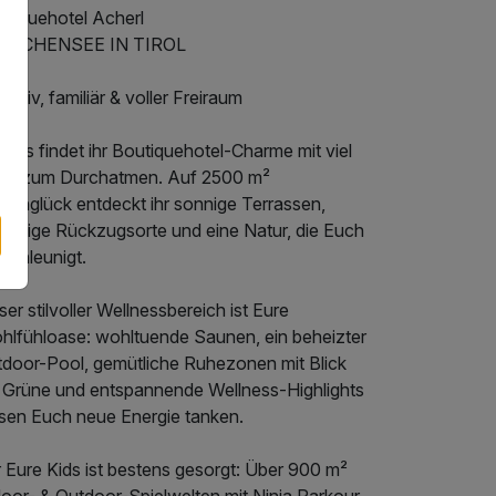
utiquehotel Acherl
 ACHENSEE IN TIROL
lusiv, familiär & voller Freiraum
 uns findet ihr Boutiquehotel-Charme mit viel
atz zum Durchatmen. Auf 2500 m²
rtenglück entdeckt ihr sonnige Terrassen,
uschige Rückzugsorte und eine Natur, die Euch
schleunigt.
er stilvoller Wellnessbereich ist Eure
hlfühloase: wohltuende Saunen, ein beheizter
tdoor-Pool, gemütliche Ruhezonen mit Blick
s Grüne und entspannende Wellness-Highlights
ssen Euch neue Energie tanken.
 Eure Kids ist bestens gesorgt: Über 900 m²