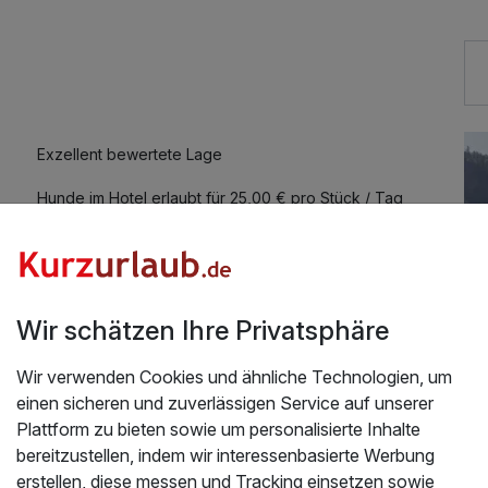
115,00 €
95,00 €
Exzellent bewertete Lage
 Bewegung
90,00 €
Hunde im Hotel erlaubt für 25,00 € pro Stück / Tag
Kostenloses W-LAN
Wir schätzen Ihre Privatsphäre
Wir verwenden Cookies und ähnliche Technologien, um
einen sicheren und zuverlässigen Service auf unserer
Plattform zu bieten sowie um personalisierte Inhalte
bereitzustellen, indem wir interessenbasierte Werbung
Üb
erstellen, diese messen und Tracking einsetzen sowie