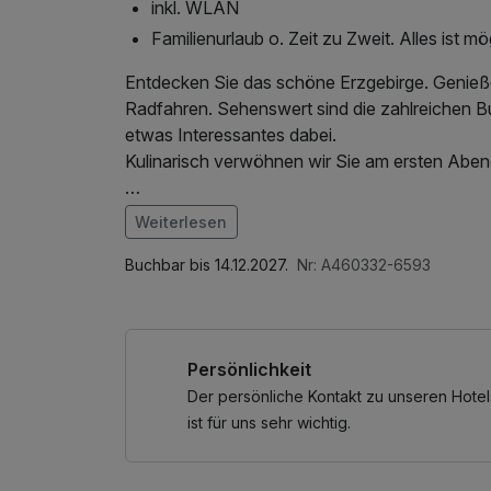
inkl. WLAN
Familienurlaub o. Zeit zu Zweit. Alles ist mö
Entdecken Sie das schöne Erzgebirge. Genieße
Radfahren. Sehenswert sind die zahlreichen B
etwas Interessantes dabei.
Kulinarisch verwöhnen wir Sie am ersten Abe
Jeden Morgen genießen Sie unser reichhaltige
Weiterlesen
Im Angebot enthalten
1 Flasche Mineralwasser, Parkplatz, W-LAN N
Buchbar bis 14.12.2027.
Nr: A460332-6593
Persönlichkeit
Der persönliche Kontakt zu unseren Hotel
ist für uns sehr wichtig.