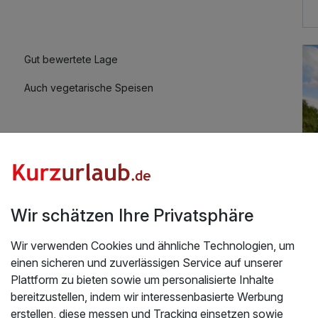
31,00 €
Gut bewertete Lage
r
26,50 €
Auch vegetarische Speisen
10,00 €
Wir schätzen Ihre Privatsphäre
Wir verwenden Cookies und ähnliche Technologien, um
Üb
d Abendessen gebucht. Das Personal richtig nett
einen sicheren und zuverlässigen Service auf unserer
hrer. Hatten einen kostenlosen Unterstand in der
Plattform zu bieten sowie um personalisierte Inhalte
He
bereitzustellen, indem wir interessenbasierte Werbung
Er
2026
erstellen, diese messen und Tracking einsetzen sowie