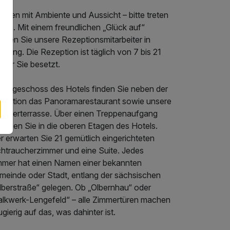
hnen mit Ambiente und Aussicht – bitte treten
 ein. Mit einem freundlichen „Glück auf“
hmen Sie unsere Rezeptionsmitarbeiter in
fang. Die Rezeption ist täglich von 7 bis 21
 für Sie besetzt.
 Erdgeschoss des Hotels finden Sie neben der
zeption das Panoramarestaurant sowie unsere
mmerterrasse. Über einen Treppenaufgang
angen Sie in die oberen Etagen des Hotels.
r erwarten Sie 21 gemütlich eingerichteten
chtraucherzimmer und eine Suite. Jedes
mmer hat einen Namen einer bekannten
meinde oder Stadt, entlang der sächsischen
ilberstraße“ gelegen. Ob „Olbernhau“ oder
alkwerk-Lengefeld“ – alle Zimmertüren machen
gierig auf das, was dahinter ist.