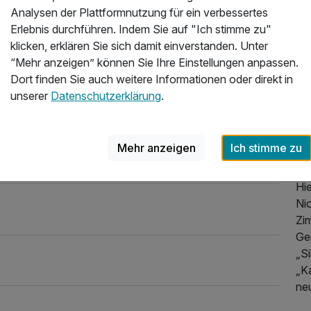
Analysen der Plattformnutzung für ein verbessertes
Wo
Erlebnis durchführen. Indem Sie auf "Ich stimme zu"
Sie
klicken, erklären Sie sich damit einverstanden. Unter
ne
“Mehr anzeigen” können Sie Ihre Einstellungen anpassen.
Emp
Dort finden Sie auch weitere Informationen oder direkt in
Uhr
unserer
Datenschutzerklärung
.
Im
Re
Mehr anzeigen
Ich stimme zu
So
gel
Hie
Ni
Zi
Ge
„S
„K
neu