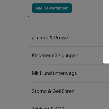
Alle Bewertungen
Zimmer & Preise
Doppelzimmer
Kinderermäßigungen
2 Erwachsene und 1 Kind
Mit Hund unterwegs
Storno & Gebühren
Zahlung & AGB