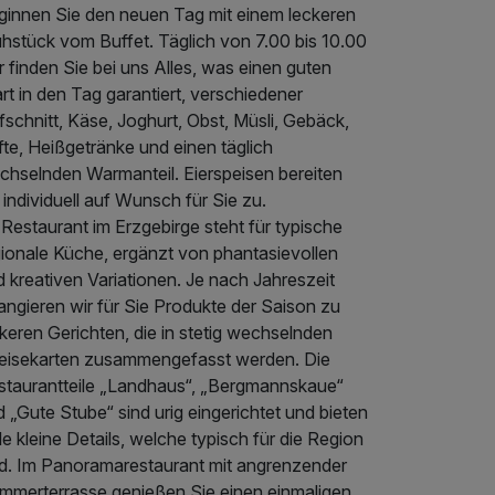
ginnen Sie den neuen Tag mit einem leckeren
ühstück vom Buffet. Täglich von 7.00 bis 10.00
 finden Sie bei uns Alles, was einen guten
rt in den Tag garantiert, verschiedener
schnitt, Käse, Joghurt, Obst, Müsli, Gebäck,
te, Heißgetränke und einen täglich
chselnden Warmanteil. Eierspeisen bereiten
 individuell auf Wunsch für Sie zu.
 Restaurant im Erzgebirge steht für typische
gionale Küche, ergänzt von phantasievollen
 kreativen Variationen. Je nach Jahreszeit
angieren wir für Sie Produkte der Saison zu
keren Gerichten, die in stetig wechselnden
eisekarten zusammengefasst werden. Die
staurantteile „Landhaus“, „Bergmannskaue“
 „Gute Stube“ sind urig eingerichtet und bieten
le kleine Details, welche typisch für die Region
nd. Im Panoramarestaurant mit angrenzender
mmerterrasse genießen Sie einen einmaligen