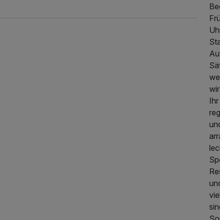
Be
Fr
Uhr
Sta
Auf
Säf
we
wir
Ihr
re
und
arr
374,00 €
p.P. ab
lec
Sp
Re
und
vie
si
So