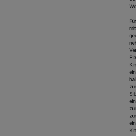
Wei
Für
mi
gee
ne
Ve
Pl
Kin
ein
hal
zu
Si
ei
zur
zu
ein
Kin