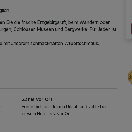
glich
n Sie die frische Erzgebirgsluft, beim Wandern oder
urgen, Schlösser, Museen und Bergwerke. Für Jeden ist
nd mit unserem schmackhaften Wilpertschmaus.
s Frühstück vom Buffet.
utzung / Internetnutzung, Tageszeitung
Zahle vor Ort
s
Freue dich auf deinen Urlaub und zahle bei
diesem Hotel erst vor Ort.