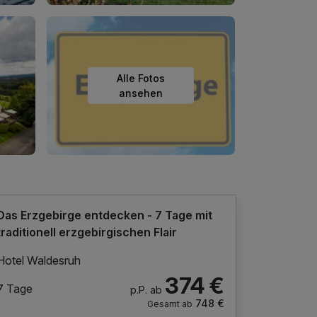
Alle Fotos
ansehen
Das Erzgebirge entdecken - 7 Tage mit
traditionell erzgebirgischen Flair
Hotel Waldesruh
374 €
7 Tage
p.P. ab
748 €
Gesamt ab