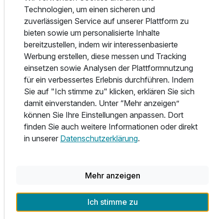
Wohlfühlen – ideal für Paare, Genießer, Radfahrer und
Technologien, um einen sicheren und
Geschäftsreisende, die Komfort und persönliche
zuverlässigen Service auf unserer Plattform zu
Atmosphäre schätzen.
bieten sowie um personalisierte Inhalte
bereitzustellen, indem wir interessenbasierte
Besonders beliebt ist das reichhaltige Frühstück „rund um
Werbung erstellen, diese messen und Tracking
den Apfel“ mit regionalen Produkten, vitalen Angeboten
einsetzen sowie Analysen der Plattformnutzung
und frischen Eierspeisen aus dem Front-Cooking-Bereich.
für ein verbessertes Erlebnis durchführen. Indem
Am Abend genießen Sie westfälische Spezialitäten und
Sie auf "Ich stimme zu" klicken, erklären Sie sich
saisonale Küche im gemütlichen Restaurant GüTsel oder im
damit einverstanden. Unter “Mehr anzeigen”
wunderschönen Biergarten.
können Sie Ihre Einstellungen anpassen. Dort
finden Sie auch weitere Informationen oder direkt
Für entspannte Stunden sorgt der kleine Wellnessbereich
in unserer
Datenschutzerklärung
.
mit Sauna und Dampfbad. Zusätzlich können wohltuende
Massagen gebucht werden – perfekt für eine kleine
Wellness-Auszeit in Nordrhein-Westfalen.
Mehr anzeigen
Kurzurlaub zwischen Genuss, Natur & Erlebnis
Ich stimme zu
Das Ringhotel Appelbaum ist der ideale Ausgangspunkt für