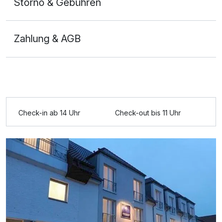
Storno & Gebühren
Zahlung & AGB
Ausstattung
Check-in ab 14 Uhr
Check-out bis 11 Uhr
Zusatznächte
Für 8 Tage
393,75 €
p.P. ab
Doppelzimmer Komfort Plus