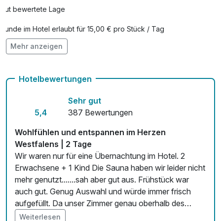
Gut bewertete Lage
pro Stück
Flasche Champagner
85,00 €
Hunde im Hotel erlaubt für 15,00 € pro Stück / Tag
pro Stück
Mehr anzeigen
Auch vegetarische Speisen
Flasche Sekt
35,00 €
Kostenloses W-LAN
pro Stück
Hotelbewertungen
Zimmerservice verfügbar
Sehr gut
Kinder-Zustellbett
25,00 €
Mit Hotelbar
5,4
387 Bewertungen
pro Nacht
Wohlfühlen und entspannen im Herzen
Lunchpaket
12,00 €
Westfalens | 2 Tage
pro Person
Wir waren nur für eine Übernachtung im Hotel. 2
Erwachsene + 1 Kind Die Sauna haben wir leider nicht
Massage
45,00 €
mehr genutzt.......sah aber gut aus. Frühstück war
pro Person (30 Minuten)
auch gut. Genug Auswahl und würde immer frisch
aufgefüllt. Da unser Zimmer genau oberhalb des
Obstkorb
15,00 €
Eingangs war, war es auch noch um 23 Uhr ziemlich
pro Zimmer
Weiterlesen