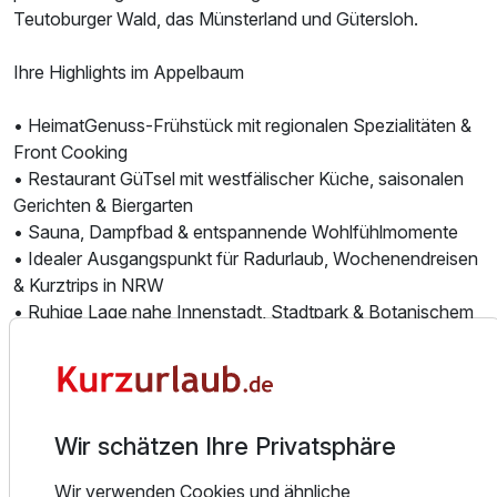
Für 8 Tage
456,75 €
p.P. ab
Teutoburger Wald, das Münsterland und Gütersloh.
Ihre Highlights im Appelbaum
• HeimatGenuss-Frühstück mit regionalen Spezialitäten &
Front Cooking
• Restaurant GüTsel mit westfälischer Küche, saisonalen
Gerichten & Biergarten
• Sauna, Dampfbad & entspannende Wohlfühlmomente
• Idealer Ausgangspunkt für Radurlaub, Wochenendreisen
& Kurztrips in NRW
• Ruhige Lage nahe Innenstadt, Stadtpark & Botanischem
Garten
• Kostenfreies Highspeed-WLAN & Parkplätze direkt am
Hotel
Wir schätzen Ihre Privatsphäre
Die 58 liebevoll eingerichteten Zimmer bieten eine
angenehme Atmosphäre zum Entspannen, Abschalten und
Wir verwenden Cookies und ähnliche