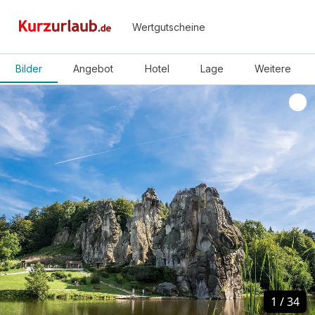
Wertgutscheine
Bilder
Angebot
Hotel
Lage
Weitere
1
1
/
/
34
34