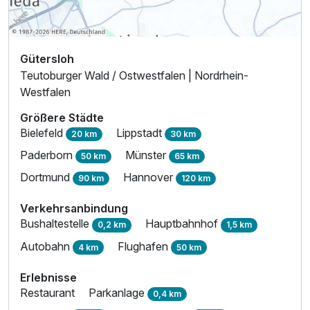
Gütersloh
Teutoburger Wald / Ostwestfalen | Nordrhein-
Westfalen
Größere Städte
Bielefeld
Lippstadt
20 km
30 km
Paderborn
Münster
50 km
65 km
Dortmund
Hannover
90 km
120 km
Verkehrsanbindung
Bushaltestelle
Hauptbahnhof
0,2 km
1,5 km
Autobahn
Flughafen
4 km
50 km
Erlebnisse
Restaurant
Parkanlage
0,4 km