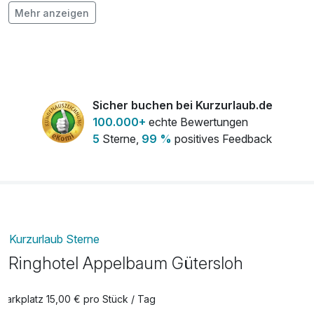
3-Gang-Candlelight-Dinner
45,00 €
Mehr anzeigen
pro Person
4-Gang Abendessen
50,00 €
pro Person
4-Gang-Candlelight-Dinner
55,00 €
Sicher buchen bei Kurzurlaub.de
pro Person
100.000+
echte Bewertungen
5
Sterne,
99 %
positives Feedback
Baby-Reisebett
15,00 €
pro Nacht
Blumenstrauß der Saison
20,00 €
pro Stück
Kurzurlaub Sterne
Extra HeimatGenuss-Frühstück
28,50 €
Ringhotel Appelbaum Gütersloh
pro Person
Parkplatz 15,00 € pro Stück / Tag
Feingebäck
10,00 €