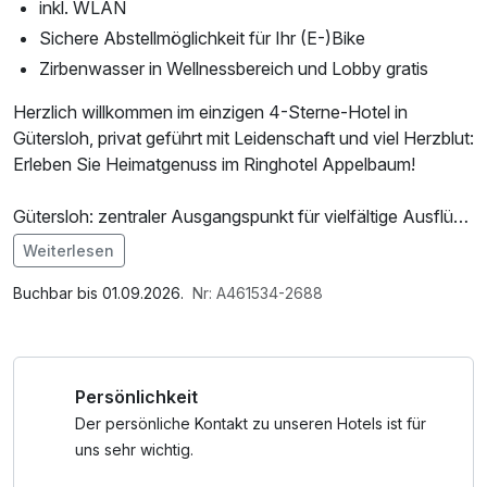
inkl. WLAN
Sichere Abstellmöglichkeit für Ihr (E-)Bike
Zirbenwasser in Wellnessbereich und Lobby gratis
Herzlich willkommen im einzigen 4-Sterne-Hotel in
Gütersloh, privat geführt mit Leidenschaft und viel Herzblut:
Erleben Sie Heimatgenuss im Ringhotel Appelbaum!
Gütersloh: zentraler Ausgangspunkt für vielfältige Ausflüge
in den Sommerferein!
Weiterlesen
Ob eine Erkundigung des Radfahrparadieses
Im Angebot enthalten
Ostwestfalens, ein Besuch des Heimatmuseums in
1 Flasche Mineralwasser, Saunabenutzung, Nutzung des
Buchbar bis 01.09.2026.
Nr: A461534-2688
Detmold mit dem Hermannsdenkmal, eine Shoppingtour in
Wellnessbereichs, W-LAN Nutzung / Internetnutzung
die OutletCenter der Region oder ein Besuch des Safari-
Parks: bei uns haben Sie die "Qual der Wahl"!
Persönlichkeit
Umfangreiche Informationen halten wir selbstverständlich
für Sie bereit. Und bei Ihrem Aufenthalt in unserem
Der persönliche Kontakt zu unseren Hotels ist für
Restaurant können Sie einen ereignisreichen Tag Revue
uns sehr wichtig.
passieren lassen und sich kulinarisch verwöhnen lassen!