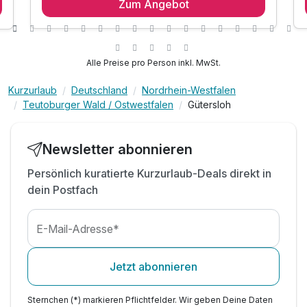
Zum Angebot
1 x reichhaltiges Frühstück vom Buffet
1 x Begrüßungsgetränk am Anreiseabend
inkl. Erholung in unserer Dach-Oase
inkl. Nutzung der Sauna und Dampfbad
Alle Preise pro Person inkl. MwSt.
inkl. WLAN
Kurzurlaub
Deutschland
Nordrhein-Westfalen
Teutoburger Wald / Ostwestfalen
Gütersloh
Newsletter abonnieren
Persönlich kuratierte Kurzurlaub-Deals direkt in
dein Postfach
E-Mail-Adresse*
Jetzt abonnieren
Sternchen (*) markieren Pflichtfelder. Wir geben Deine Daten