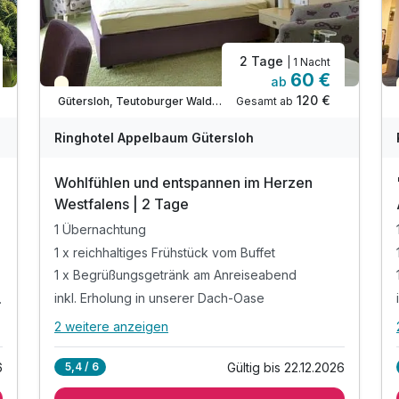
2 Tage
| 1 Nacht
60 €
ab
Teilweise ausgelastet
120 €
Gesamt ab
Gütersloh, Teutoburger Wald / Ostwestfalen
Ringhotel Appelbaum Gütersloh
Wohlfühlen und entspannen im Herzen
Westfalens | 2 Tage
1 Übernachtung
1 x reichhaltiges Frühstück vom Buffet
1 x Begrüßungsgetränk am Anreiseabend
inkl. Erholung in unserer Dach-Oase
her Speise
2 weitere anzeigen
Alle Inklusivleistungen
6 enthalten
Gültig bis 22.12.2026
6
5,4 / 6
1 Übernachtung