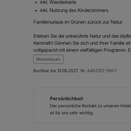
inkl. Wanderkarte
inkl. Nutzung des Kinderzimmers
Familienurlaub im Grünen zurück zur Natur
Erleben Sie die unberührte Natur und das idyl
Kemnath! Gönnen Sie sich und Ihrer Familie ei
vollgepackt mit einem vielfältigen Programm.
gemeinsam magische Momente inmitten der Na
Weiterlesen
Im Angebot enthalten
1 Flasche Mineralwasser, Parkplatz, W-LAN Nu
Buchbar bis 31.08.2027.
Nr: A462357-5607
Zimmer
Persönlichkeit
Der persönliche Kontakt zu unseren Hotel
ist für uns sehr wichtig.