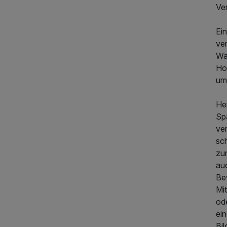
Ve
317,50 €
p.P. ab
Ein
ver
Wä
Ho
um 
He
Sp
ve
sch
zum
auc
Be
Mi
ode
ein
Bi