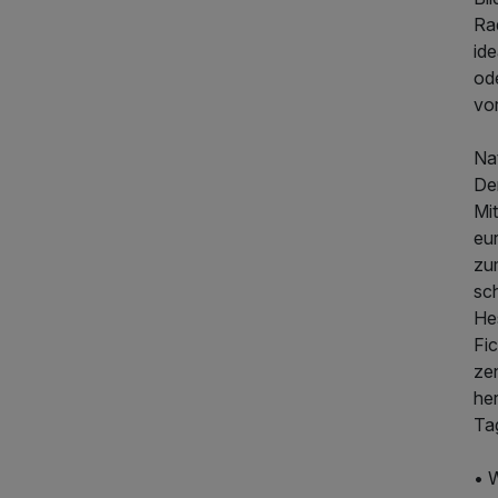
Ra
id
ode
vo
Nat
De
Mi
eu
362,50 €
p.P. ab
zu
sch
He
Fic
ze
he
Ta
• 