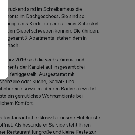
eindruckend sind im Schreiberhaus die
artments im Dachgeschoss. Sie sind so
oßzügig, dass Kinder sogar auf einer Schaukel
rch den Giebel schweben können. Die übrigen,
r insgesamt 7 Apartments, stehen dem in
hts nach.
it März 2016 sind die sechs Zimmer und
artments der Kanzlei auf insgesamt drei
gen fertiggestellt. Ausgestattet mit
chenzeile oder Küche, Schlaf- und
hnbereich sowie modernen Bädern erwartet
ste ein gemütliches Wohnambiente bei
glichem Komfort.
 Restaurant ist exklusiv für unsere Hotelgäste
öffnet. Als besonderer Service steht Ihnen
er Restaurant für große und kleine Feste zur