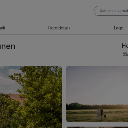
Gutschein vers
halt
Hotel
details
Lage
ünen
Ho
Wa