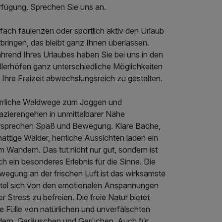
rfügung. Sprechen Sie uns an.
fach faulenzen oder sportlich aktiv den Urlaub
bringen, das bleibt ganz Ihnen überlassen.
hrend Ihres Urlaubes haben Sie bei uns in den
llerhöfen ganz unterschiedliche Möglichkeiten
Ihre Freizeit abwechslungsreich zu gestalten.
rrliche Waldwege zum Joggen und
azierengehen in unmittelbarer Nähe
rsprechen Spaß und Bewegung. Klare Bäche,
attige Wälder, herrliche Aussichten laden ein
 Wandern. Das tut nicht nur gut, sondern ist
h ein besonderes Erlebnis für die Sinne. Die
wegung an der frischen Luft ist das wirksamste
ttel sich von den emotionalen Anspannungen
r Stress zu befreien. Die freie Natur bietet
e Fülle von natürlichen und unverfälschten
ldern, Geräuschen und Gerüchen. Auch für