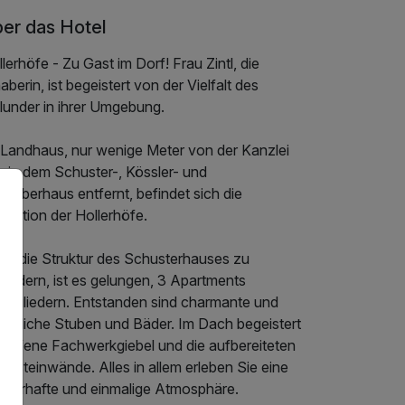
er das Hotel
lerhöfe - Zu Gast im Dorf! Frau Zintl, die
aberin, ist begeistert von der Vielfalt des
lunder in ihrer Umgebung.
 Landhaus, nur wenige Meter von der Kanzlei
wie dem Schuster-, Kössler- und
reiberhaus entfernt, befindet sich die
zeption der Hollerhöfe.
ne die Struktur des Schusterhauses zu
rändern, ist es gelungen, 3 Apartments
nzugliedern. Entstanden sind charmante und
mütliche Stuben und Bäder. Im Dach begeistert
r offene Fachwerkgiebel und die aufbereiteten
ursteinwände. Alles in allem erleben Sie eine
uberhafte und einmalige Atmosphäre.