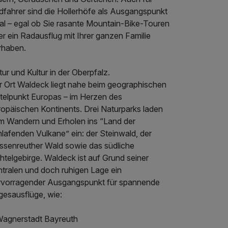
dfahrer sind die Hollerhöfe als Ausgangspunkt
eal – egal ob Sie rasante Mountain-Bike-Touren
r ein Radausflug mit Ihrer ganzen Familie
rhaben.
ur und Kultur in der Oberpfalz.
r Ort Waldeck liegt nahe beim geographischen
ttelpunkt Europas – im Herzen des
ropäischen Kontinents. Drei Naturparks laden
m Wandern und Erholen ins “Land der
lafenden Vulkane” ein: der Steinwald, der
ssenreuther Wald sowie das südliche
htelgebirge. Waldeck ist auf Grund seiner
ntralen und doch ruhigen Lage ein
rvorragender Ausgangspunkt für spannende
gesausflüge, wie:
Wagnerstadt Bayreuth