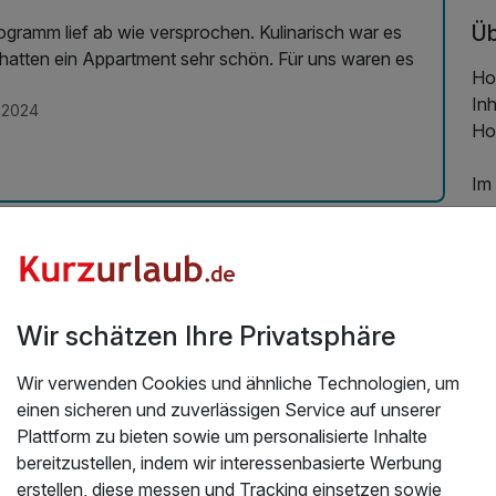
Üb
ogramm lief ab wie versprochen. Kulinarisch war es
in Appartment sehr schön. Für uns waren es
Hol
Inh
.2024
Ho
Im
so
Sch
Re
Oh
Wir schätzen Ihre Privatsphäre
ve
ei
Wir verwenden Cookies und ähnliche Technologien, um
ge
einen sicheren und zuverlässigen Service auf unserer
de
Plattform zu bieten sowie um personalisierte Inhalte
Nat
bereitzustellen, indem wir interessenbasierte Werbung
za
erstellen, diese messen und Tracking einsetzen sowie