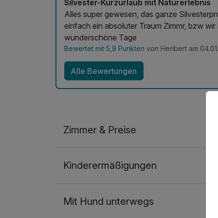
Silvester-Kurzurlaub mit Naturerlebnis
Alles super gewesen, das ganze Silvesterpr
einfach ein absoluter Traum Zimmr, bzw wir hatten e
wunderschöne Tage
Bewertet mit 5,9 Punkten
von Heribert am 04.01
Alle Bewertungen
Zimmer & Preise
1-Raum Appartement
Kinderermäßigungen
2 Erwachsene und 1 Kind
Mit Hund unterwegs