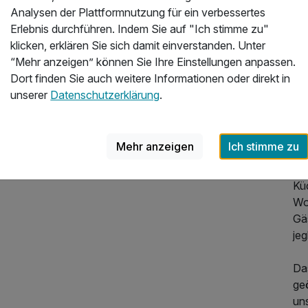
Analysen der Plattformnutzung für ein verbessertes
Be
Erlebnis durchführen. Indem Sie auf "Ich stimme zu"
Ap
klicken, erklären Sie sich damit einverstanden. Unter
gr
“Mehr anzeigen” können Sie Ihre Einstellungen anpassen.
du
Dort finden Sie auch weitere Informationen oder direkt in
de
unserer
Datenschutzerklärung
.
nic
Se
Mehr anzeigen
Ich stimme zu
Ap
Eta
Kü
Wo
Gä
je
Das
ge
uns