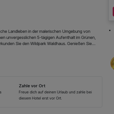
lische Landleben in der malerischen Umgebung von
nen unvergesslichen 5-tägigen Aufenthalt im Grünen,
 Erkunden Sie den Wildpark Waldhaus. Genießen Sie
tur!
tzung / Internetnutzung, kostenfreier Kaffee/Tee im
Zahle vor Ort
s
Freue dich auf deinen Urlaub und zahle bei
diesem Hotel erst vor Ort.