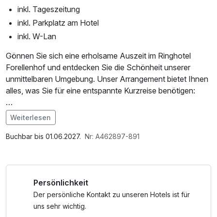
inkl. Tageszeitung
inkl. Parkplatz am Hotel
inkl. W-Lan
Gönnen Sie sich eine erholsame Auszeit im Ringhotel
Forellenhof und entdecken Sie die Schönheit unserer
unmittelbaren Umgebung. Unser Arrangement bietet Ihnen
alles, was Sie für eine entspannte Kurzreise benötigen:
• Übernachtung: Genießen Sie eine komfortable
Weiterlesen
Übernachtung in der von Ihnen gewählten
Im Angebot enthalten
Zimmerkategorie.
1 Flasche Mineralwasser, Leihbademantel, Parkplatz, W-
Buchbar bis 01.06.2027.
Nr: A462897-891
• Frühstück: Starten Sie Ihren Tag mit einem reichhaltigen
LAN Nutzung / Internetnutzung, Tageszeitung
Frühstück von unserem großen Buffet, das keine Wünsche
offen lässt.
Persönlichkeit
• Cocktail: Lassen Sie den Abend gemütlich ausklingen mit
einem erfrischenden Cocktail in unserer hauseigenen
Der persönliche Kontakt zu unseren Hotels ist für
Brauerei.
uns sehr wichtig.