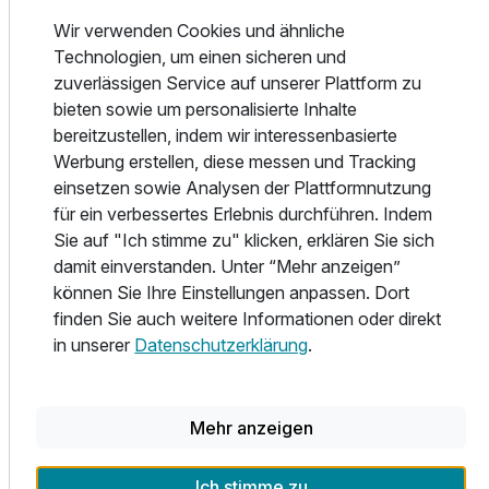
Wir verwenden Cookies und ähnliche
Vielseitige und abwechslungsreiche Arrangements von der
Technologien, um einen sicheren und
Kutschfahrt zum Naturschutzgebiet "Grundloser See mit
zuverlässigen Service auf unserer Plattform zu
Moor" Bauernseminar, Brauereibesichtingung im
bieten sowie um personalisierte Inhalte
"Hünzinger Brauhaus", Fahrradverleih und vieles mehr.
bereitzustellen, indem wir interessenbasierte
Werbung erstellen, diese messen und Tracking
Eine kleine Auszeit oder ein ganzer Urlaub mitten in der
einsetzen sowie Analysen der Plattformnutzung
Natur. Freuen Sie Sich auf gemütliche Zimmer mit
für ein verbessertes Erlebnis durchführen. Indem
kostgenlosem W-Lan, oder erleben Sie die Umgebung mit
Sie auf "Ich stimme zu" klicken, erklären Sie sich
ihren Attraktionen und Sehenswürdigkeiten und verweilen
damit einverstanden. Unter “Mehr anzeigen”
Sie in einer unserer Ferienwohnungen. Egal ob zu zweit
können Sie Ihre Einstellungen anpassen. Dort
oder als Familie mit Kindern. Genießen Sie die
finden Sie auch weitere Informationen oder direkt
Gastfreundschaft und Herzlichkeit in angenehmer
in unserer
Datenschutzerklärung
.
Atmosphäre, im familiengeführten Hotel Forellenhof.
Wir freuen uns auf Sie!
Mehr anzeigen
Herzlich willkommen im Ringhotel Forellenhof!
Ich stimme zu