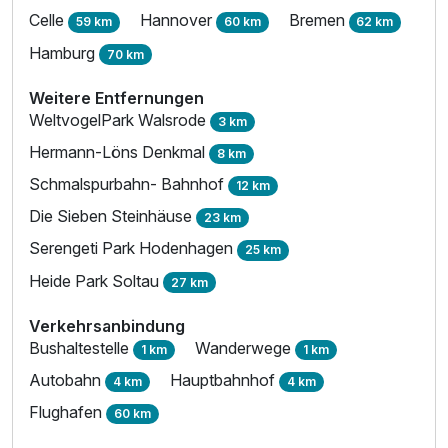
Celle
Hannover
Bremen
59 km
60 km
62 km
Hamburg
Ausstattung
70 km
Weitere Entfernungen
Zusatznächte
WeltvogelPark Walsrode
3 km
Hermann-Löns Denkmal
8 km
Für 5 Tage
368,00 €
p.P. ab
Schmalspurbahn- Bahnhof
12 km
Die Sieben Steinhäuse
23 km
Serengeti Park Hodenhagen
25 km
Heide Park Soltau
27 km
Doppelzimmer Nebenhaus
Verkehrsanbindung
2 Erwachsene
Bushaltestelle
Wanderwege
1 km
1 km
Autobahn
Hauptbahnhof
4 km
4 km
Flughafen
60 km