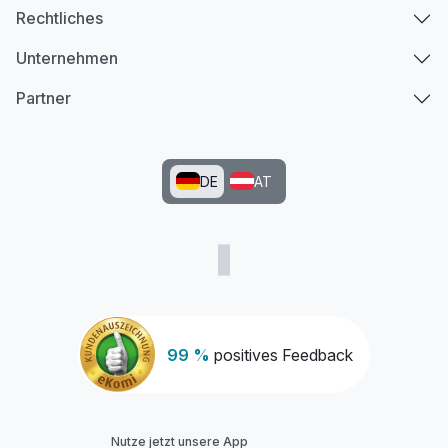
Rechtliches
Unternehmen
Partner
DE
AT
Ausstattung
Zusatznächte
Für 5 Tage
576,00 €
p.P. ab
99 %
positives Feedback
Nutze jetzt unsere App