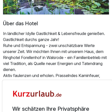
Zusatznächte
Für 5 Tage
Über das Hotel
260,00 €
p.P. ab
In ländlicher Idylle Gastlichkeit & Lebensfreude genießen.
Gastlichkeit durchs ganze Jahr!
Ruhe und Entspannung - zwei unschätzbare Werte
unserer Zeit. Wir möchten Ihnen mit unserem Haus, dem
Doppelzimmer Gästehaus
Ringhotel Forellenhof in Walsrode - ein Familienbetrieb mit
2 Erwachsene und 1 Kind
viel Tradition, als Quelle neuer Energien und Tatendrang
dienen.
Aktiv faulenzen und erholen. Prasselndes Kaminfeuer,
wohlige Saunawärme, ein Hauch von Luxus,
unvergessliche Stunden voll Lebensfreude, kulturelle
Erlebnisse, Radwander-Touren durch unberührte Natur und
professionell ausgearbeitete Ferien-Programme. Wir
machen selbst das scheinbar Unmögliche für unsere Gäste
Wir schätzen Ihre Privatsphäre
möglich.