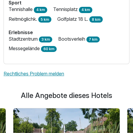
Sport
Tennishalle
Tennisplatz
4 km
4 km
Reitmöglichk.
Golfplatz 18 L.
5 km
8 km
Erlebnisse
Stadtzentrum
Bootsverleih
3 km
7 km
Messegelände
60 km
Rechtliches Problem melden
Ausstattung
Zusatznächte
Alle Angebote dieses Hotels
Für 5 Tage
260,00 €
p.P. ab