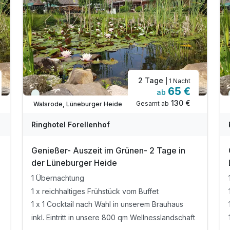
Doppelzimmer Superior A
2 Erwachsene und 2 Kinder
2 Tage
| 1 Nacht
65 €
ab
Viele Termine frei
130 €
Gesamt ab
Walsrode, Lüneburger Heide
Ringhotel Forellenhof
Genießer- Auszeit im Grünen- 2 Tage in
der Lüneburger Heide
1 Übernachtung
1 x reichhaltiges Frühstück vom Buffet
1 x 1 Cocktail nach Wahl in unserem Brauhaus
inkl. Eintritt in unsere 800 qm Wellnesslandschaft
Ausstattung