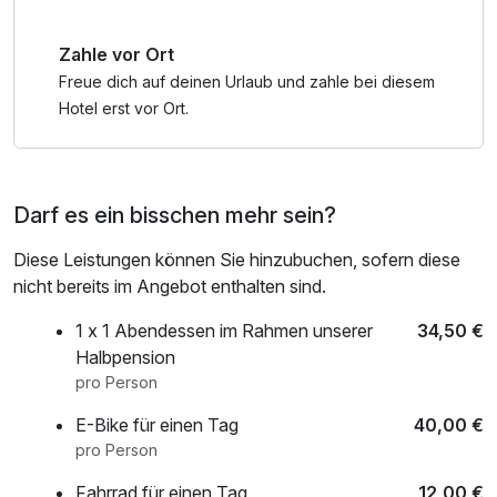
Entdecken Sie die Umgebung:
Zahle vor Ort
Während Ihres Aufenthalts im Forellenhof haben Sie die
Möglichkeit, einige der besten Attraktionen der Region zu
Freue dich auf deinen Urlaub und zahle bei diesem
erkunden:
Hotel erst vor Ort.
• Weltvogelpark Walsrode: Nur eine kurze Autofahrt
entfernt, bietet der größte Vogelpark der Welt eine
beeindruckende Vielfalt an Vogelarten
Darf es ein bisschen mehr sein?
und faszinierende Flugshows. Ein ideales Ziel für Natur-
und Tierliebhaber.
Diese Leistungen können Sie hinzubuchen, sofern diese
• Heide Park Resort: Erleben Sie aufregende
nicht bereits im Angebot enthalten sind.
Achterbahnen und vielfältige Attraktionen im größten
Freizeitpark Norddeutschlands, der sich
1 x 1 Abendessen im Rahmen unserer
34,50 €
ebenfalls in der Nähe befindet. Ein perfektes Ziel für
Halbpension
Abenteuerlustige und Familien.
pro Person
• Serengeti-Park Hodenhagen: Unternehmen Sie eine
E-Bike für einen Tag
40,00 €
spannende Safari und beobachten Sie exotische Tiere aus
pro Person
nächster Nähe. Der Serengeti-
Park bietet ein einzigartiges Erlebnis, das Groß und Klein
Fahrrad für einen Tag
12,00 €