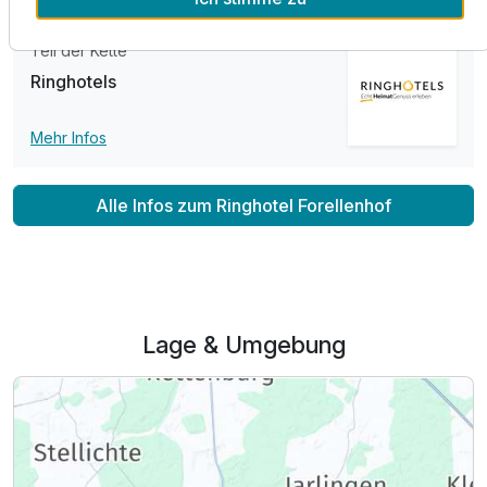
Ausstattung
Teil der Kette
Ringhotels
Zusatznächte
Mehr Infos
Für 5 Tage
368,00 €
p.P. ab
Alle Infos zum Ringhotel Forellenhof
Doppelzimmer Haupthaus
2 Erwachsene und 1 Kind
Lage & Umgebung