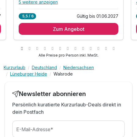
5 weitere anzeigen
Alle Inklusivleistungen
9 enthalten
Für 5 Tage
468,00 €
p.P. ab
7
Gültig bis 01.06.2027
5,5 / 6
1 Übernachtung
Zum Angebot
1 x reichhaltiges Frühstück vom Buffet
1 x 1 Cocktail nach Wahl in unserem Brauhaus
inkl. Eintritt in unsere 800 qm Wellnesslandschaft
Doppelzimmer Superior B
inkl. kuschliger Wohlfühl- Bademantel
Alle Preise pro Person inkl. MwSt.
2 Erwachsene und 2 Kinder
inkl. 1 Flasche Mineralwasser im Zimmer
Kurzurlaub
Deutschland
Niedersachsen
inkl. Tageszeitung
Lüneburger Heide
Walsrode
inkl. Parkplatz am Hotel
inkl. W-Lan
Newsletter abonnieren
Persönlich kuratierte Kurzurlaub-Deals direkt in
dein Postfach
E-Mail-Adresse*