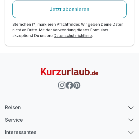
Jetzt abonnieren
Sternchen (*) markieren Pflichtfelder. Wir geben Deine Daten
Ausstattung
nicht an Dritte. Mit der Verwendung dieses Formulars
akzeptierst Du unsere
Datenschutzrichtlinie
.
Für 5 Tage
468,00 €
p.P. ab
Doppelzimmer zur Einzelnutzung
1 Erwachsenen
Reisen
Service
Interessantes