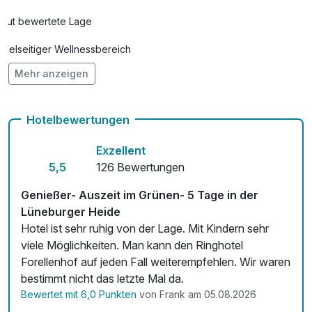
Gut bewertete Lage
Vielseitiger Wellnessbereich
Mehr anzeigen
Hunde im Hotel erlaubt für 14,50 € pro Stück / Tag
Auch vegetarische Speisen
Hotelbewertungen
Fahrradverleih
Exzellent
Fitnessgeräte stehen bereit
5,5
126 Bewertungen
Kostenloses W-LAN
Genießer- Auszeit im Grünen- 5 Tage in der
Lüneburger Heide
Zimmerservice verfügbar
Hotel ist sehr ruhig von der Lage. Mit Kindern sehr
viele Möglichkeiten. Man kann den Ringhotel
Mit Hotelbar
Forellenhof auf jeden Fall weiterempfehlen. Wir waren
bestimmt nicht das letzte Mal da.
Bewertet mit 6,0 Punkten
von Frank am 05.08.2026