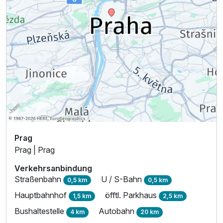
Prag
Prag | Prag
Verkehrsanbindung
Straßenbahn
U / S-Bahn
0,5 km
0,5 km
Hauptbahnhof
öfftl. Parkhaus
1,5 km
2,5 km
Bushaltestelle
Autobahn
4 km
20 km