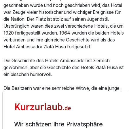
geschrieben wurde und noch geschrieben wird, das Hotel
war Zeuge vieler historischer und wichtiger Ereignisse für
Für 6 Tage
220,00 €
p.P. ab
die Nation. Der Platz ist stolz auf seinen Jugendstil.
Ursprünglich waren dies zwei verschiedene Hotels, die um
1920 fertiggestellt wurden. 1964 wurden die beiden Hotels
verbunden und ihre glorreiche Geschichte wird als das
Hotel Ambassador Zlatá Husa fortgesetzt.
Juniorsuite/n
Die Geschichte des Hotels Ambassador ist ziemlich
3 Erwachsene
gewöhnlich, aber die Geschichte des Hotels Zlatá Husa ist
ein bisschen humorvoll.
Die Besitzerin war eine sehr reiche Witwe, die eine junge,
aber sehr hässliche Tochter hatte. Die Tochter war bereits
im heiratsfähigen Alter, blieb aber trotz ihres großen
Reichtums ledig. Sie heiratete nie und war in Prag unter
dem Spitznamen „Goldene Gans“ bekannt.
Wir schätzen Ihre Privatsphäre