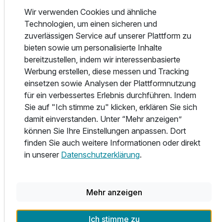
Eine kurze Geschichte, der einzigartige historische
Wir verwenden Cookies und ähnliche
Charakter, der für Prag zu Beginn des Jahrhunderts typisch
Technologien, um einen sicheren und
war, hat sich das Hotel bis heute bewahrt. Das stilvolle
zuverlässigen Service auf unserer Plattform zu
Interieur der Hotellobby, das attraktive Ambiente des
bieten sowie um personalisierte Inhalte
französischen Restaurants und des Kongresssaals
bereitzustellen, indem wir interessenbasierte
Ambassador sowie geräumige Zimmer, die mit erhaltenen
Werbung erstellen, diese messen und Tracking
Stilmöbeln ausgestattet sind, bemühen sich, die Tradition
Ausstattung
einsetzen sowie Analysen der Plattformnutzung
des alten Prags zu bewahren und die Atmosphäre der
für ein verbessertes Erlebnis durchführen. Indem
Jugendstilzeit näher zu bringen zu seinen Gästen.
Für 6 Tage
247,00 €
Sie auf "Ich stimme zu" klicken, erklären Sie sich
p.P. ab
damit einverstanden. Unter “Mehr anzeigen”
Das Hotel Ambassador Zlatá Husa befindet sich im
können Sie Ihre Einstellungen anpassen. Dort
Naturschutzgebiet der Hauptstadt. der Stadt Prag, die seit
finden Sie auch weitere Informationen oder direkt
1993 zum UNESCO-Weltkulturerbe erklärt wurde.
in unserer
Datenschutzerklärung
.
LAGE & SEHENSWÜRDIGKEITEN
Twinbettzimmer Klassik
2 Erwachsene
HOTEL AMBASSADOR – ZLATA HUSA BEFINDET SICH
Mehr anzeigen
IN DER FUSSGÄNGERZONE AM BERÜHMTEN
WENZELS PLATZ.
Ich stimme zu