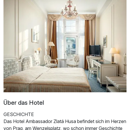
Dreibettzimmer
3 Erwachsene
Über das Hotel
GESCHICHTE
Das Hotel Ambassador Zlatá Husa befindet sich im Herzen
von Prag, am Wenzelsplatz, wo schon immer Geschichte
Ausstattung