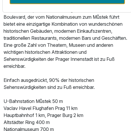
Wenzels Platz ist das Prager Geschäfts- und
Kulturzentrum, Dieser 682 m lange und 60 m breite
Boulevard, der vom Nationalmuseum zum Můstek führt
bietet eine einzigartige Kombination von wunderschönen
historischen Gebäuden, modernen Einkaufszentren,
traditionellen Restaurants, modernen Bars und Geschäften.
Eine große Zahl von Theatern, Museen und anderen
wichtigen historischen Attraktionen und
Sehenswürdigkeiten der Prager Innenstadt ist zu Fuß
erreichbar.
Ausstattung
Einfach ausgedrückt, 90% der historischen
Sehenswürdigkeiten sind zu Fuß erreichbar.
Für 6 Tage
222,50 €
p.P. ab
U-Bahnstation Můstek 50 m
Vaclav Havel Flughafen Prag 11 km
Hauptbahnhof 1 km, Prager Burg 2 km
Altstädter Ring 400 m
Nationalmuseum 700 m