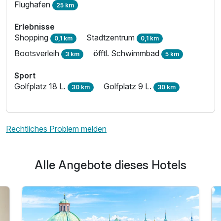
Flughafen
25 km
Erlebnisse
Shopping
Stadtzentrum
0,1 km
0,1 km
Bootsverleih
öfftl. Schwimmbad
3 km
5 km
Sport
Golfplatz 18 L.
Golfplatz 9 L.
30 km
30 km
Rechtliches Problem melden
Alle Angebote dieses Hotels