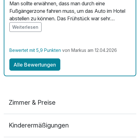
Man sollte erwähnen, dass man durch eine
Fußgängerzone fahren muss, um das Auto im Hotel
abstellen zu können. Das Frühstück war sehr
vielfältig. Wir sind mit Hund angereist. In diesen Hotel
Weiterlesen
sind Haustiere sehr willkommen. Das fanden wir
besonders gut. Wir würden diese Hotel jederzeit
wieder wählen,wenn wir nach Prag fahren.
Bewertet mit 5,9 Punkten
von Markus am 12.04.2026
Alle Bewertungen
Zimmer & Preise
Doppelzimmer
Kinderermäßigungen
2 Erwachsene