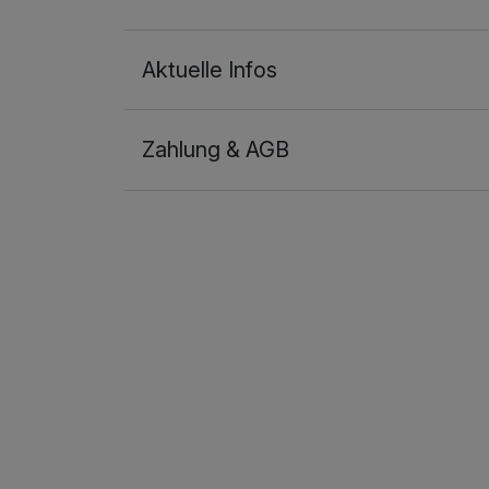
Aktuelle Infos
Zahlung & AGB
Ausstattung
Zusatznächte
Für 5 Tage
Doppelzimmer Deluxe