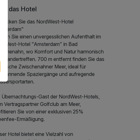
er das Hotel
tdecken Sie das NordWest-Hotel
msterdam"
leben Sie einen unvergesslichen Aufenthalt im
rdWest-Hotel "Amsterdam" in Bad
ischenahn, wo Komfort und Natur harmonisch
einandertreffen. 700 m entfernt finden Sie das
lerische Zwischenahner Meer, ideal für
tspannende Spaziergänge und aufregende
ssersportarten.
s Übernachtungs-Gast der NordWest-Hotels,
m Vertragspartner Golfclub am Meer,
fitieren Sie von einer exklusiven 25%
eenfee-Ermäßigung.
er Hotel bietet eine Vielzahl von