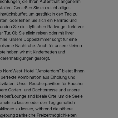
nrichtungen, die Ihren Aufenthalt angenehm
talten. Genießen Sie ein reichhaltiges
ühstücksbuffet, um gestärkt in den Tag zu
rten, oder leihen Sie sich ein Fahrrad und
unden Sie die idyllischen Radwege direkt vor
er Tür. Ob Sie allein reisen oder mit Ihrer
ilie, unsere Doppelzimmer sorgt für eine
holsame Nachtruhe. Auch für unsere kleinen
ste haben wir mit Kinderbetten und
nderermäßigungen gesorgt.
s NordWest-Hotel "Amsterdam" bietet Ihnen
e perfekte Kombination aus Erholung und
ivitäten. Unser Raucherpavillion für Raucher,
sere Garten- und Dachterrasse und unsere
elbar/Lounge sind ideale Orte, um die Seele
umeln zu lassen oder den Tag gemütlich
sklingen zu lassen, während die nähere
gebung zahlreiche Freizeitmöglichkeiten