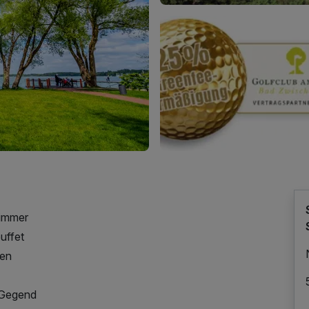
zimmer
uffet
ken
r Gegend