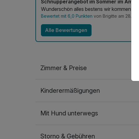
Schnupperangebot im Sommer im Amme
Wunderschön alles bestens wir kommen wi
Bewertet mit 6,0 Punkten
von Brigitte am 28.06
Alle Bewertungen
Zimmer & Preise
Doppelzimmer
Kinderermäßigungen
2 Erwachsene und 1 Kind
Mit Hund unterwegs
Storno & Gebühren