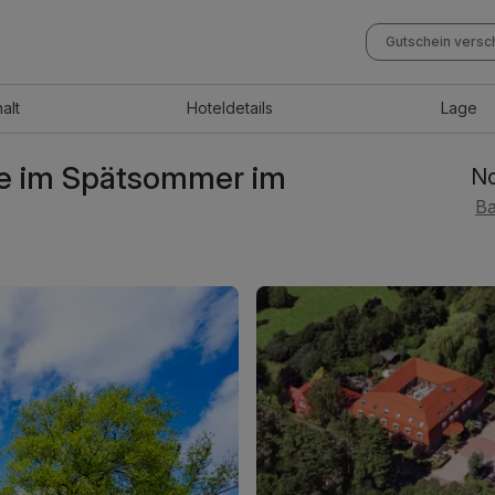
Gutschein vers
halt
Hotel
details
Lage
e im Spätsommer im
No
Ba