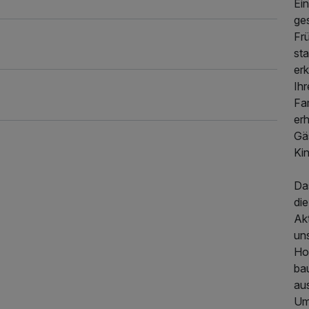
Ei
ges
Fr
sta
erk
Ihr
Fam
er
Gä
Ki
Da
di
329,00 €
p.P. ab
Akt
un
Hot
ba
au
Um