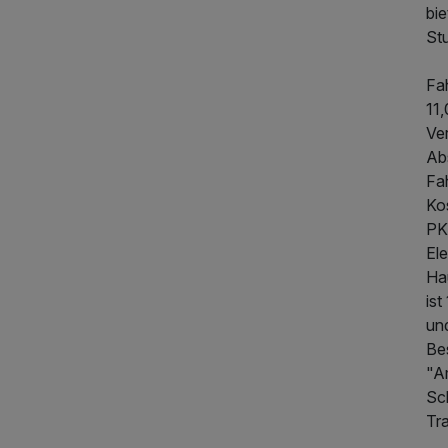
bi
St
Fah
11
Ve
Ab
Fa
Ko
PK
El
Hau
ist
un
Be
"A
Sc
Tra