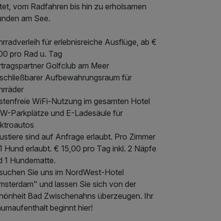
etet, vom Radfahren bis hin zu erholsamen
unden am See.
rradverleih für erlebnisreiche Ausflüge, ab €
,00 pro Rad u. Tag
rtragspartner Golfclub am Meer
schließbarer Aufbewahrungsraum für
hrräder
stenfreie WiFi-Nutzung im gesamten Hotel
W-Parkplätze und E-Ladesäule für
ektroautos
stiere sind auf Anfrage erlaubt. Pro Zimmer
 1 Hund erlaubt. € 15,00 pro Tag inkl. 2 Näpfe
d 1 Hundematte.
suchen Sie uns im NordWest-Hotel
msterdam" und lassen Sie sich von der
hönheit Bad Zwischenahns überzeugen. Ihr
umaufenthalt beginnt hier!