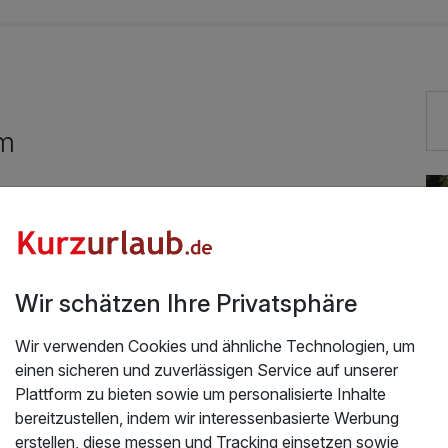
9,50 €
10,90 €
am
28,90 €
Gut bewertete Lage
Fahrradverleih für 13,00 € pro Stück / Tag
29,50 €
Mit Hotelbar
Wir schätzen Ihre Privatsphäre
Wir verwenden Cookies und ähnliche Technologien, um
einen sicheren und zuverlässigen Service auf unserer
Plattform zu bieten sowie um personalisierte Inhalte
bereitzustellen, indem wir interessenbasierte Werbung
erstellen, diese messen und Tracking einsetzen sowie