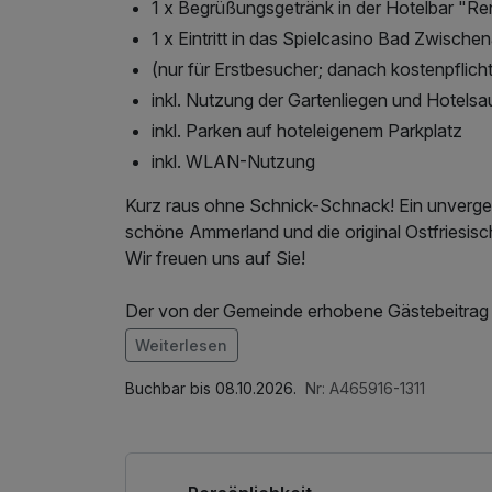
1 x Begrüßungsgetränk in der Hotelbar "R
1 x Eintritt in das Spielcasino Bad Zwische
(nur für Erstbesucher; danach kostenpflicht
inkl. Nutzung der Gartenliegen und Hotels
inkl. Parken auf hoteleigenem Parkplatz
inkl. WLAN-Nutzung
Kurz raus ohne Schnick-Schnack! Ein unverges
schöne Ammerland und die original Ostfriesis
Wir freuen uns auf Sie!
Der von der Gemeinde erhobene Gästebeitrag 
erwachsene Person /Nacht.
Weiterlesen
Nicht buchbar an Feiertagen.
Buchbar bis 08.10.2026.
Nr: A465916-1311