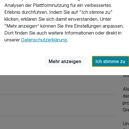
rland
Analysen der Plattformnutzung für ein verbessertes
Üb
eder
Erlebnis durchführen. Indem Sie auf "Ich stimme zu"
.2026
klicken, erklären Sie sich damit einverstanden. Unter
En
“Mehr anzeigen” können Sie Ihre Einstellungen anpassen.
"A
Dort finden Sie auch weitere Informationen oder direkt in
Er
unserer
Datenschutzerklärung
.
No
Zw
auf
Mehr anzeigen
Ich stimme zu
ma
en
Wa
Al
de
pro
Gr
Uns