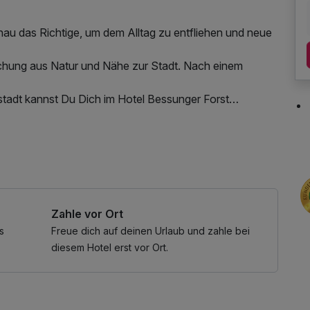
enau das Richtige, um dem Alltag zu entfliehen und neue
ischung aus Natur und Nähe zur Stadt. Nach einem
stadt kannst Du Dich im Hotel Bessunger Forst
 Küche im traditionsreichen „Landgasthof Spitzenwirt“ und
des Fitnessbereichs, W-LAN Nutzung / Internetnutzung
eine erholsame Auszeit brauchst. Genieße das Beste aus
llen Angebote der Stadt. Ob für ein Wochenende oder
Zahle vor Ort
r perfekte Ort, um einfach mal abzuschalten.
s
Freue dich auf deinen Urlaub und zahle bei
diesem Hotel erst vor Ort.