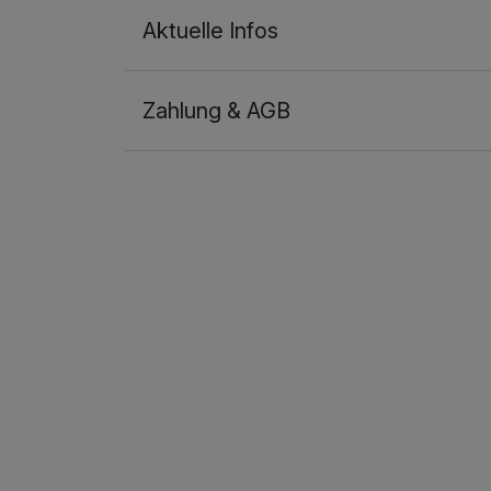
Aktuelle Infos
Zahlung & AGB
Ausstattung
Für 2 Tage
Einzelzimmer
1 Erwachsenen