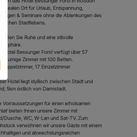
chen das Hotel Bessunger Forst in Roßdorf
m idealen Ort für Urlaub, Entspannung,
gungen & Seminare ohne die Ablenkungen des
ktischen Stadtlebens.
ießen Sie Ruhe und eine stilvolle
mosphäre.
s Hotel Bessunger Forst verfügt über 57
oßräumige Zimmer mit 100 Betten.
 Doppelzimmer, 17 Einzelzimmer
er Hotel liegt idyllisch zwischen Stadt und
nd, 5km östlich von Darmstadt.
le Vorraussetzungen für einen erholsamen
hlaf bieten Ihnen unsere Zimmer mit
d/Dusche, WC, W-Lan und Sat-TV. Zum
ühstück verwöhnen wir unsere Gäste mit einem
ichhaltigen und abwechslungsreichen