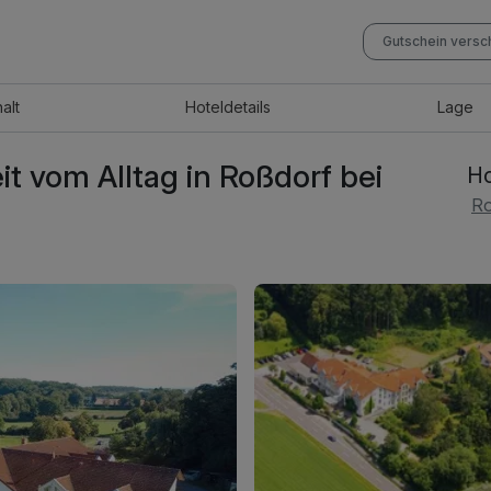
Gutschein vers
halt
Hotel
details
Lage
it vom Alltag in Roßdorf bei
Ho
Ro