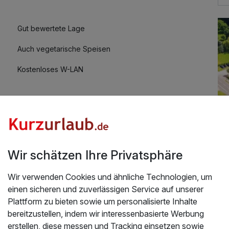
18,00 €
Gut bewertete Lage
Auch vegetarische Speisen
35,00 €
Kostenloses W-LAN
25,00 €
Mit Hotelbar
Wir schätzen Ihre Privatsphäre
Üb
nwald und Darmstadt genießen inkl. 1x
Wir verwenden Cookies und ähnliche Technologien, um
einen sicheren und zuverlässigen Service auf unserer
Un
 sehr wohl und kommen sehr gerne wieder. Vielen
Plattform zu bieten sowie um personalisierte Inhalte
Di
Dank an das perfekte, freundliche Personal an der
bereitzustellen, indem wir interessenbasierte Werbung
mi
erstellen, diese messen und Tracking einsetzen sowie