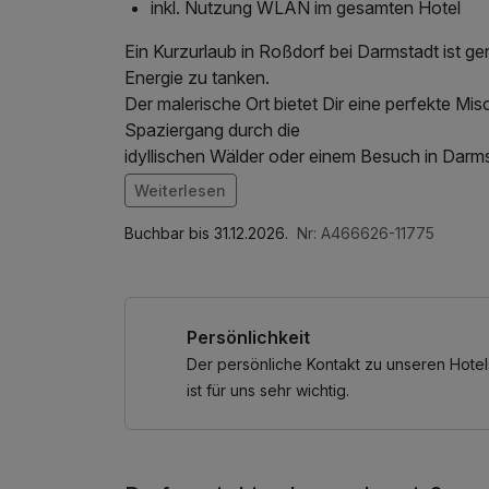
inkl. Nutzung WLAN im gesamten Hotel
Ein Kurzurlaub in Roßdorf bei Darmstadt ist g
Energie zu tanken.
Der malerische Ort bietet Dir eine perfekte M
Spaziergang durch die
idyllischen Wälder oder einem Besuch in Darm
verwöhnen lassen. Die
Weiterlesen
liebevoll eingerichteten Zimmer, die köstliche
Im Angebot enthalten
die entspannende
1 Flasche Mineralwasser, Parkplatz, Nutzung 
Buchbar bis 31.12.2026.
Nr: A466626-11775
Finnische Sauna bieten Dir alles, was Du für 
beiden Welten: die
Ruhe und Schönheit der Natur und die kulture
Persönlichkeit
ein paar Tage mehr –
Roßdorf und das Hotel Bessunger Forst sind de
Der persönliche Kontakt zu unseren Hotel
ist für uns sehr wichtig.