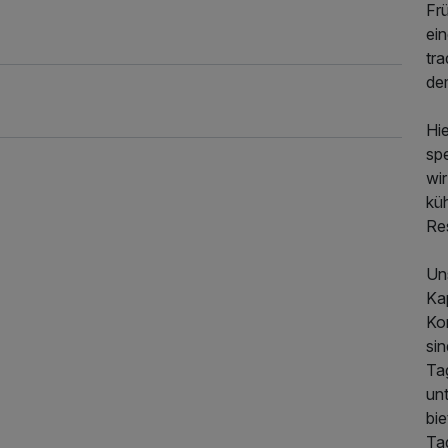
Fr
ein
tra
de
Hi
sp
wi
kü
49,50 €
Re
p.P. ab
Un
Ka
Ko
si
Ta
un
bie
Tag