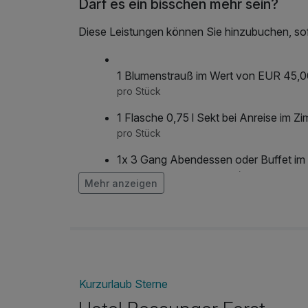
Darf es ein bisschen mehr sein?
Diese Leistungen können Sie hinzubuchen, sofe
1 Blumenstrauß im Wert von EUR 45,
pro Stück
1 Flasche 0,75 l Sekt bei Anreise im Z
pro Stück
1x 3 Gang Abendessen oder Buffet im
Halbpension pro Person/
Mehr anzeigen
pro Person
Chianti Classico DOCG «Casale dello 
pro Stück
Early Check-In ab 11:30 Uhr*
Kurzurlaub Sterne
pro Aufenthalt