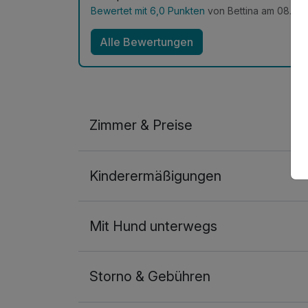
Bewertet mit 6,0 Punkten
von Bettina am 08.04
Alle Bewertungen
Zimmer & Preise
Doppelzimmer
Kinderermäßigungen
2 Erwachsene und 1 Kind
Mit Hund unterwegs
Storno & Gebühren