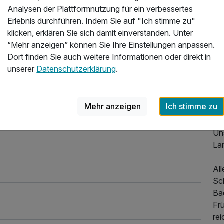
ma
.2026
Analysen der Plattformnutzung für ein verbessertes
zu
Erlebnis durchführen. Indem Sie auf "Ich stimme zu"
Ta
klicken, erklären Sie sich damit einverstanden. Unter
he
“Mehr anzeigen” können Sie Ihre Einstellungen anpassen.
Dort finden Sie auch weitere Informationen oder direkt in
Gen
unserer
Datenschutzerklärung
.
At
Da
gr
Mehr anzeigen
Ich stimme zu
40
Uns
La
Al
Sc
Ba
Fr
re