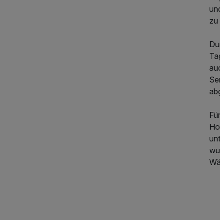
un
zu 
Du
Ta
auc
Sem
ab
Für
Ho
unt
wu
Wä
79,00 €
p.P. ab