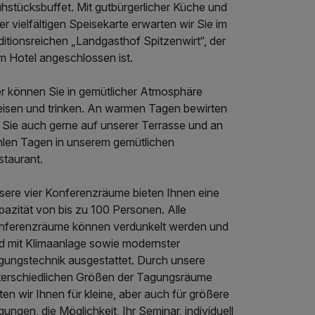
ühstücksbuffet. Mit gutbürgerlicher Küche und
er vielfältigen Speisekarte erwarten wir Sie im
ditionsreichen „Landgasthof Spitzenwirt“, der
m Hotel angeschlossen ist.
er können Sie in gemütlicher Atmosphäre
eisen und trinken. An warmen Tagen bewirten
r Sie auch gerne auf unserer Terrasse und an
hlen Tagen in unserem gemütlichen
staurant.
sere vier Konferenzräume bieten Ihnen eine
pazität von bis zu 100 Personen. Alle
nferenzräume können verdunkelt werden und
nd mit Klimaanlage sowie modernster
gungstechnik ausgestattet. Durch unsere
terschiedlichen Größen der Tagungsräume
ten wir Ihnen für kleine, aber auch für größere
ungen, die Möglichkeit, Ihr Seminar, individuell