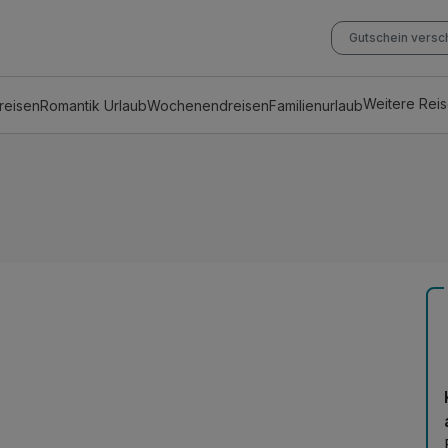
Gutschein vers
Weitere Rei
reisen
Romantik Urlaub
Wochenendreisen
Familienurlaub