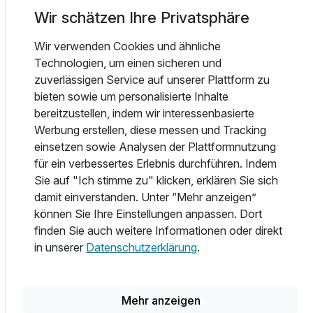
Zusatznächte
die maritime Atmosphäre und das gesunde Klima im
Wir schätzen Ihre Privatsphäre
schönen Ammerland. Im Seehotel Fährhaus verbringen Sie
Ihren Urlaub direkt am Zwischenahner Meer. Die meisten
Für 4 Tage
Wir verwenden Cookies und ähnliche
528,00 €
p.P. ab
Zimmer verwöhnen Sie mit einem beeindruckenden
Technologien, um einen sicheren und
Panorama-Meerblick vom eigenen Balkon. In unserem
zuverlässigen Service auf unserer Plattform zu
Restaurant Graf Luckner erleben Sie kulinarische Genüsse
bieten sowie um personalisierte Inhalte
direkt am Zwischenahner Meer – von rustikalen
bereitzustellen, indem wir interessenbasierte
Ammerländer Gerichten bis hin zum Feinschmeckermenü
Werbung erstellen, diese messen und Tracking
Einzelzimmer seit. Seeblick
der leichten Küche mit frischen regionalen Produkten.
einsetzen sowie Analysen der Plattformnutzung
1 Erwachsenen
Das Hotel liegt wunderbar ruhig und doch zentral, nur fünf
für ein verbessertes Erlebnis durchführen. Indem
Gehminuten vom Ortskern entfernt. Dort laden viele
Sie auf "Ich stimme zu" klicken, erklären Sie sich
elegante Geschäfte des Kurortes zum Shopping ein.
damit einverstanden. Unter “Mehr anzeigen”
können Sie Ihre Einstellungen anpassen. Dort
Unser Schwimmbad ist über 2 Etagen und nur über Stufen
finden Sie auch weitere Informationen oder direkt
zum Becken erreichbar. Mit der finn. Sauna, römischen
in unserer
Datenschutzerklärung
.
Dampfgrotte sowie Infrarotkabine können Sie sich prima
erholen. Wärmeliegen sind ebenfalls vorhanden!
Mehr anzeigen
Bad Zwischenahn gilt als die Perle des Ammerlandes.