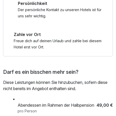
Persönlichkeit
geeignet sind. Ostermärkte bieten regionale Köstlichkeiten
nach check out
und handgefertigte Produkte an, während Kinder die
Der persönliche Kontakt zu unseren Hotels ist für
Möglichkeit haben, an Ostereiersuchen teilzunehmen. Viele
uns sehr wichtig.
Restaurants und Cafés servieren spezielle Ostergerichte,
die den Gaumen verwöhnen.
Zahle vor Ort
Für Naturliebhaber gibt es zahlreiche Wander- und
Freue dich auf deinen Urlaub und zahle bei diesem
Radwege, die zu Erkundungstouren einladen. Die idyllische
Hotel erst vor Ort.
Landschaft rund um das Zwischenahner Meer ist perfekt,
um die ersten warmen Tage des Jahres zu genießen. Ob
beim Picknick am Wasser, beim Bootfahren oder beim
Darf es ein bisschen mehr sein?
Entspannen in einem der schönen Parks – Ostern am
Zwischenahner Meer verspricht unvergessliche Momente
Diese Leistungen können Sie hinzubuchen, sofern diese
in einer zauberhaften Kulisse.
nicht bereits im Angebot enthalten sind.
* inkl. Finnischer Sauna ( neu) , römischer Dampfgrotte,
inkl. Infrarot Kabine
Abendessen im Rahmen der Halbpension
49,00 €
pro Person
Bei allen Angeboten berechnen wir täglich pro Zimmer