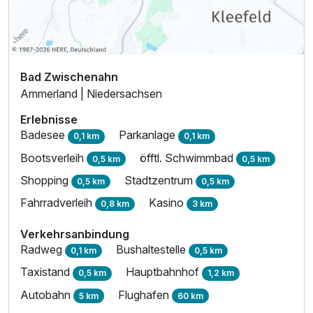
Bad Zwischenahn
Ammerland | Niedersachsen
Erlebnisse
Badesee
Parkanlage
0,1 km
0,1 km
Bootsverleih
öfftl. Schwimmbad
0,5 km
0,5 km
Shopping
Stadtzentrum
0,5 km
0,5 km
Fahrradverleih
Kasino
0,8 km
3 km
Verkehrsanbindung
Radweg
Bushaltestelle
0,1 km
0,5 km
Taxistand
Hauptbahnhof
0,5 km
1,2 km
Autobahn
Flughafen
5 km
60 km