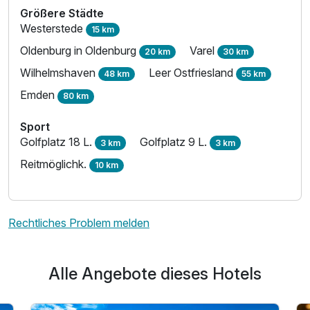
Größere Städte
Westerstede
15 km
Oldenburg in Oldenburg
Varel
20 km
30 km
Wilhelmshaven
Leer Ostfriesland
48 km
55 km
Emden
80 km
Sport
Golfplatz 18 L.
Golfplatz 9 L.
3 km
3 km
Reitmöglichk.
10 km
Rechtliches Problem melden
Alle Angebote dieses Hotels