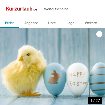
Wertgutscheine
Bilder
Angebot
Hotel
Lage
Weitere
1
1
/
/
27
27