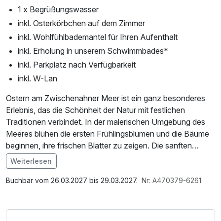
1 x Begrüßungswasser
inkl. Osterkörbchen auf dem Zimmer
inkl. Wohlfühlbademantel für Ihren Aufenthalt
inkl. Erholung in unserem Schwimmbades*
inkl. Parkplatz nach Verfügbarkeit
inkl. W-Lan
Ostern am Zwischenahner Meer ist ein ganz besonderes
Erlebnis, das die Schönheit der Natur mit festlichen
Traditionen verbindet. In der malerischen Umgebung des
Meeres blühen die ersten Frühlingsblumen und die Bäume
beginnen, ihre frischen Blätter zu zeigen. Die sanften
Wellen des Wassers laden zu entspannenden
Weiterlesen
Spaziergängen am Ufer ein, während die frische Luft und
Im Angebot enthalten
die wärmenden Sonnenstrahlen die Seele erfreuen.
1 Flasche Mineralwasser, Saunabenutzung, Saunatuch,
Buchbar vom 26.03.2027 bis 29.03.2027.
Nr: A470379-6261
Leihbademantel, Parkplatz, Nutzung des Wellnessbereichs,
In der Umgebung finden zahlreiche Veranstaltungen und
W-LAN Nutzung / Internetnutzung, Nutzung Öffentliches
Aktivitäten statt, die sowohl für Familien als auch für Paare
Internetterminal, ganztägige Nutzung Wellnessbereich