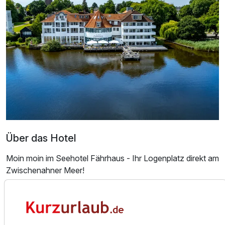
Doppelzimmer Seeseite
2 Erwachsene und 1 Kind
Über das Hotel
Moin moin im Seehotel Fährhaus - Ihr Logenplatz direkt am
Zwischenahner Meer!
Das Seehotel Fährhaus in Bad Zwischenahn ist das
Ausstattung
einzige Hotel direkt am Zwischenahner Meer, idyllisch
gelegen zwischen Ufergarten und Kurpark. Genießen Sie