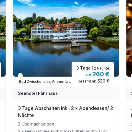
3 Tage
| 2 Nächte
260 €
ab
Saisonal verfügbar
520 €
Gesamt ab
Bad Zwischenahn, Ammerland
Seehotel Fährhaus
3 Tage Abschalten inkl. 2 x Abendessen/ 2
Nächte
2 Übernachtungen
2 x reichhaltiges Frühstücksbuffet bis 11:30 Uhr