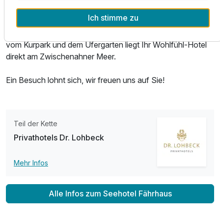
Unser kleines „Städtchen“ liegt im Reizklima der südlichen
Ich stimme zu
Nordsee. Die typischen reetgedeckten Ammerländer
Bauernhäuser spiegeln altes Brauchtum wider. Eingerahmt
vom Kurpark und dem Ufergarten liegt Ihr Wohlfühl-Hotel
direkt am Zwischenahner Meer.
Ein Besuch lohnt sich, wir freuen uns auf Sie!
Teil der Kette
Privathotels Dr. Lohbeck
Mehr Infos
Alle Infos zum Seehotel Fährhaus
Ausstattung