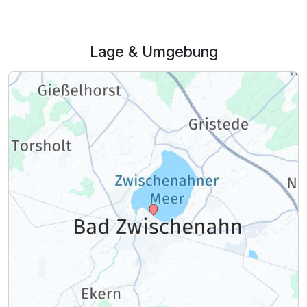
Zusatznächte
Lage & Umgebung
Für 4 Tage
498,00 €
p.P. ab