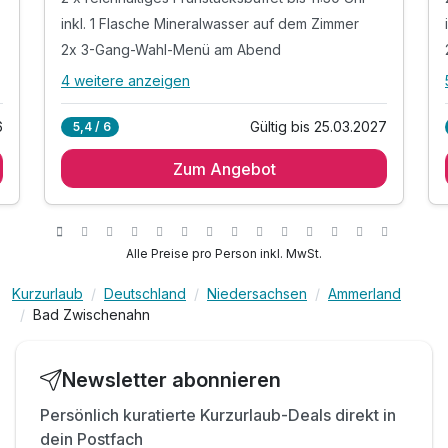
inkl. 1 Flasche Mineralwasser auf dem Zimmer
2x 3-Gang-Wahl-Menü am Abend
4 weitere anzeigen
Alle Inklusivleistungen
8 enthalten
6
Gültig bis 25.03.2027
5,4 / 6
2 Übernachtungen
Zum Angebot
2 x reichhaltiges Frühstücksbuffet bis 11:30 Uhr
inkl. 1 Flasche Mineralwasser auf dem Zimmer
2x 3-Gang-Wahl-Menü am Abend
flauschiger Bademantel und Frottierslipper
Alle Preise pro Person inkl. MwSt.
Nutzung von Sauna- und Badelandschaft
Kurzurlaub
Deutschland
Niedersachsen
Ammerland
inkl. Parkplatz nach Verfügbarkeit
Bad Zwischenahn
inkl. freies W-Lan
Newsletter abonnieren
Persönlich kuratierte Kurzurlaub-Deals direkt in
dein Postfach