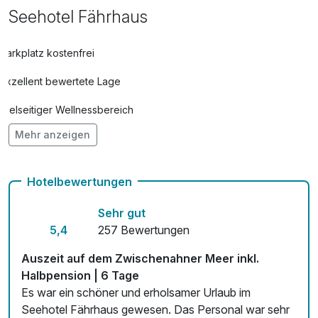
Seehotel Fährhaus
Parkplatz kostenfrei
Exzellent bewertete Lage
Vielseitiger Wellnessbereich
Mehr anzeigen
Hunde im Hotel nicht erlaubt
Auch vegetarische Speisen
Hotelbewertungen
Kostenloses W-LAN
Sehr gut
Zimmerservice verfügbar
5,4
257 Bewertungen
Mit Hotelbar
Auszeit auf dem Zwischenahner Meer inkl.
Halbpension | 6 Tage
Es war ein schöner und erholsamer Urlaub im
Seehotel Fährhaus gewesen. Das Personal war sehr