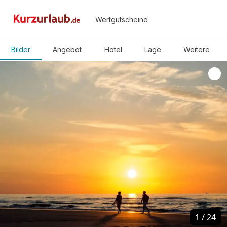
Wertgutscheine
Bilder
Angebot
Hotel
Lage
Weitere
1
1
/
/
24
24