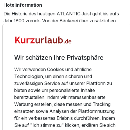
Hotelinformation
Die Historie des heutigen ATLANTIC Juist geht bis aufs
Jahr 1800 zurück. Von der Bäckerei über zusätzlichen
Fuhrbetrieb und Schankwirtschaft 1830 bis hin zum 1875
erbauten Hotel mit markantem Treppengiebel und
gotischen Fenstern reicht die Geschichte, bis das heutige
Haus 2007 mit einem Innenpool, Sauna, Restaurant, Bar
Ausstattung
und Terrasse entstand und seither nicht mehr von der Insel
Wir schätzen Ihre Privatsphäre
wegzudenken ist. Das Hotel Atlantic Juist ist zentral mitten
im Ort der autofreien Insel gelegen, direkt am
Für 8 Tage
Wir verwenden Cookies und ähnliche
600,00 €
p.P. ab
Schiffchenteich am Kurzplatz. In nur 5 Gehminuten
Technologien, um einen sicheren und
erreichen Sie den langen Standstrand von Juist und in 450
zuverlässigen Service auf unserer Plattform zu
m Entfernung zur Wattseite liegt der Hafen. Täglich
bieten sowie um personalisierte Inhalte
kümmert sich das gesamte Team darum, den Gästen und
bereitzustellen, indem wir interessenbasierte
Besuchern einen unvergesslichen Aufenthalt zu
Werbung erstellen, diese messen und Tracking
1-Raum Appartement C
bescheren.
einsetzen sowie Analysen der Plattformnutzung
2 Erwachsene und 1 Kind
für ein verbessertes Erlebnis durchführen. Indem
Zimmerinformation
Sie auf "Ich stimme zu" klicken, erklären Sie sich