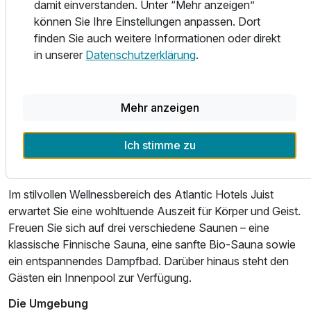
Es hat 72 eingerichtete Apartments, verteilt auf 4 Etagen
damit einverstanden. Unter “Mehr anzeigen”
welche alle einen Balkon, eine Küchenzeile und ein
können Sie Ihre Einstellungen anpassen. Dort
modernes Badezimmer besitzen.
finden Sie auch weitere Informationen oder direkt
in unserer
Datenschutzerklärung
.
Essen und Trinken
Im Restaurant des Hotels Atlantic Juist werden eine
Vielzahl von Gerichten angeboten, darunter vegetarische
Mehr anzeigen
Optionen und spezielle Menüs für Kinder. Bei schönem
Wetter können Sie auch auf der Terrasse oder im
Ich stimme zu
Biergarten speisen und die frische Luft genießen.
Wellness & Freizeit
Im stilvollen Wellnessbereich des Atlantic Hotels Juist
erwartet Sie eine wohltuende Auszeit für Körper und Geist.
Freuen Sie sich auf drei verschiedene Saunen – eine
Ausstattung
klassische Finnische Sauna, eine sanfte Bio-Sauna sowie
ein entspannendes Dampfbad. Darüber hinaus steht den
Für 8 Tage
635,00 €
p.P. ab
Gästen ein Innenpool zur Verfügung.
Die Umgebung