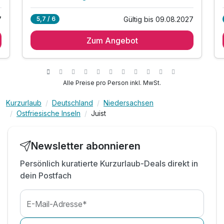
Alle Inklusivleistungen
8 enthalten
7
Gültig bis 09.08.2027
5,7 / 6
2 Übernachtungen
Zum Angebot
2 x reichhaltiges Frühstück vom Buffet bis 12 Uhr
1 x 1 Flasche Wasser pro Zimmer bei Anreise
inkl. Bademantel während des Aufenthalts
inkl. Saunahandtuch während des Aufenthalts
Alle Preise pro Person inkl. MwSt.
inkl. Nutzung des Schwimmbads und Sauna
Kurzurlaub
Deutschland
Niedersachsen
inkl. W-LAN
Ostfriesische Inseln
Juist
inkl. Informationsmaterial
Newsletter abonnieren
Persönlich kuratierte Kurzurlaub-Deals direkt in
dein Postfach
E-Mail-Adresse*