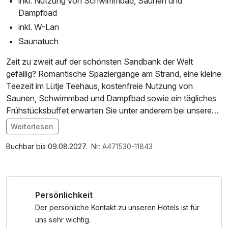
inkl. Nutzung von Schwimmbad, Saunen und
Dampfbad
inkl. W-Lan
Saunatuch
Zeit zu zweit auf der schönsten Sandbank der Welt
gefällig? Romantische Spaziergänge am Strand, eine kleine
Teezeit im Lütje Teehaus, kostenfreie Nutzung von
Saunen, Schwimmbad und Dampfbad sowie ein tägliches
Frühstücksbuffet erwarten Sie unter anderem bei unserem
Arrangement „Juist zu zweit“ für 7 Übernachtungen. Ihre 2
Weiterlesen
Abendessen am Mittwoch und Sonntag genießen Sie in
unserem Partnerbetrieb ca. 400 m entfernt (3-Gang-
Buchbar bis 09.08.2027.
Nr: A471530-11843
Abend-Menü, ohne Getränke).
Persönlichkeit
Der persönliche Kontakt zu unseren Hotels ist für
uns sehr wichtig.