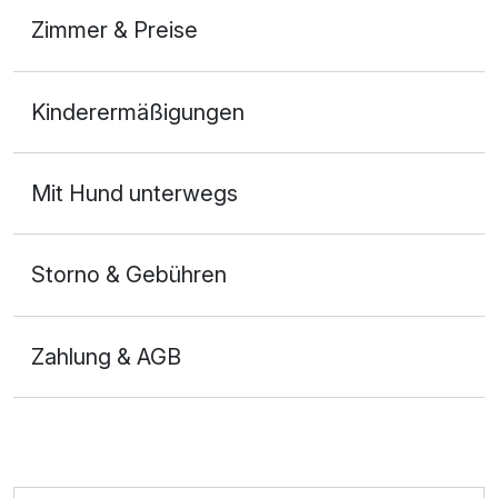
Zimmer & Preise
1-Raum Appartement A
Kinderermäßigungen
2 Erwachsene und 1 Kind
Mit Hund unterwegs
Storno & Gebühren
Zahlung & AGB