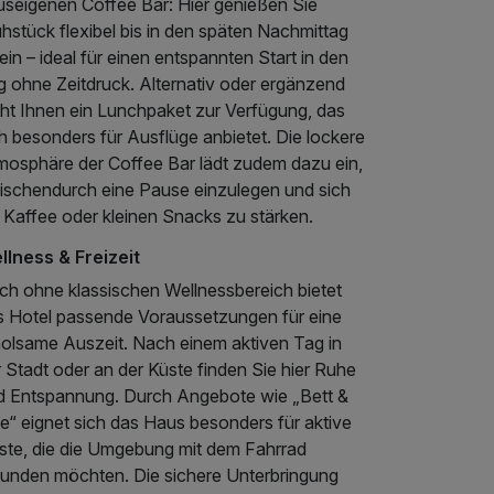
useigenen Coffee Bar: Hier genießen Sie
hstück flexibel bis in den späten Nachmittag
ein – ideal für einen entspannten Start in den
g ohne Zeitdruck. Alternativ oder ergänzend
eht Ihnen ein Lunchpaket zur Verfügung, das
h besonders für Ausflüge anbietet. Die lockere
mosphäre der Coffee Bar lädt zudem dazu ein,
ischendurch eine Pause einzulegen und sich
 Kaffee oder kleinen Snacks zu stärken.
llness & Freizeit
ch ohne klassischen Wellnessbereich bietet
s Hotel passende Voraussetzungen für eine
holsame Auszeit. Nach einem aktiven Tag in
 Stadt oder an der Küste finden Sie hier Ruhe
d Entspannung. Durch Angebote wie „Bett &
e“ eignet sich das Haus besonders für aktive
ste, die die Umgebung mit dem Fahrrad
kunden möchten. Die sichere Unterbringung