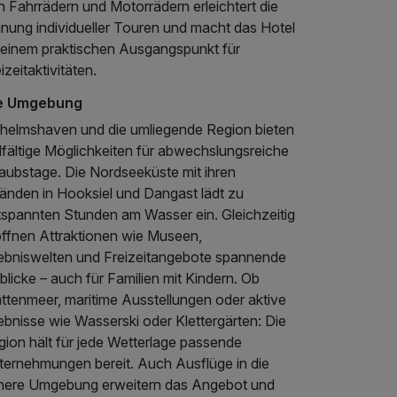
 Fahrrädern und Motorrädern erleichtert die
anung individueller Touren und macht das Hotel
 einem praktischen Ausgangspunkt für
izeitaktivitäten.
e Umgebung
lhelmshaven und die umliegende Region bieten
lfältige Möglichkeiten für abwechslungsreiche
laubstage. Die Nordseeküste mit ihren
ränden in Hooksiel und Dangast lädt zu
tspannten Stunden am Wasser ein. Gleichzeitig
öffnen Attraktionen wie Museen,
lebniswelten und Freizeitangebote spannende
blicke – auch für Familien mit Kindern. Ob
ttenmeer, maritime Ausstellungen oder aktive
ebnisse wie Wasserski oder Klettergärten: Die
gion hält für jede Wetterlage passende
ternehmungen bereit. Auch Ausflüge in die
here Umgebung erweitern das Angebot und