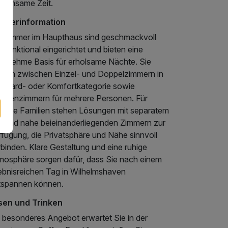
meinsame Zeit.
mmerinformation
e Zimmer im Haupthaus sind geschmackvoll
 funktional eingerichtet und bieten eine
genehme Basis für erholsame Nächte. Sie
hlen zwischen Einzel- und Doppelzimmern in
andard- oder Komfortkategorie sowie
milienzimmern für mehrere Personen. Für
ößere Familien stehen Lösungen mit separatem
ur und nahe beieinanderliegenden Zimmern zur
rfügung, die Privatsphäre und Nähe sinnvoll
binden. Klare Gestaltung und eine ruhige
mosphäre sorgen dafür, dass Sie nach einem
lebnisreichen Tag in Wilhelmshaven
tspannen können.
sen und Trinken
n besonderes Angebot erwartet Sie in der