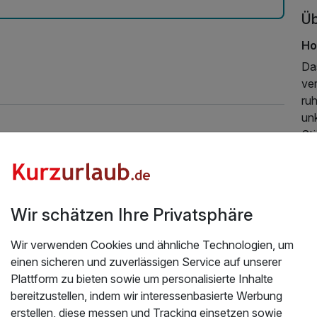
Üb
Ho
Da
ve
ru
unk
St
Zw
Fr
de
Zus
Wir schätzen Ihre Privatsphäre
er
Tr
Wir verwenden Cookies und ähnliche Technologien, um
sow
einen sicheren und zuverlässigen Service auf unserer
un
Plattform zu bieten sowie um personalisierte Inhalte
Ch
bereitzustellen, indem wir interessenbasierte Werbung
wi
erstellen, diese messen und Tracking einsetzen sowie