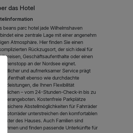
er das Hotel
telinformation
s beans parc hotel jade Wilhelmshaven
rbindet eine zentrale Lage mit einer angenehm
higen Atmosphäre. Hier finden Sie einen
omplizierten Rückzugsort, der sich ideal für
ädtereisen, Geschäftsaufenthalte oder einen
ischenstopp an der Nordsee eignet.
eundlicher und aufmerksamer Service prägt
n Aufenthalt ebenso wie durchdachte
atzleistungen, die Ihnen Flexibilität
möglichen – vom 24-Stunden-Check-in bis zu
ansferangeboten. Kostenfreie Parkplätze
ie sichere Abstellmöglichkeiten für Fahrräder
d Motorräder unterstreichen den komfortablen
arakter des Hauses. Auch Familien sind
llkommen und finden passende Unterkünfte für