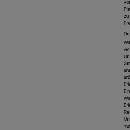
von
Pl
zu
Fre
Di
Wi
vie
Ur
St
en
er
Er
Ein
Wa
Erl
Re
Un
nä