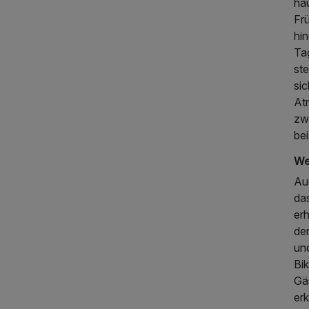
ha
Frü
hin
Ta
st
sic
At
zw
bei
We
Au
da
er
178,00 €
der
p.P. ab
un
Bik
Gä
er