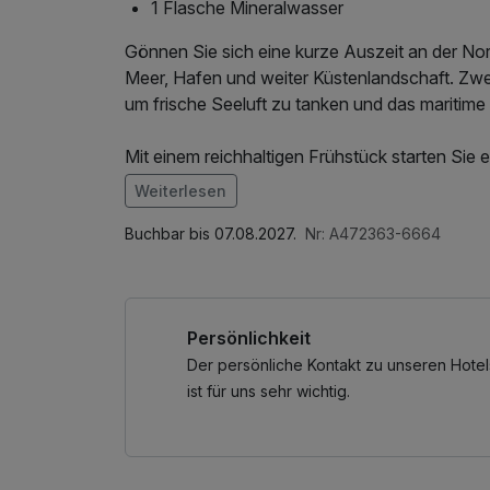
1 Flasche Mineralwasser
Gönnen Sie sich eine kurze Auszeit an der N
Meer, Hafen und weiter Küstenlandschaft. Zw
um frische Seeluft zu tanken und das maritime 
Mit einem reichhaltigen Frühstück starten Sie 
spazieren, den Blick über das Wasser schweif
Weiterlesen
Coffee to go begleitet Sie dabei und sorgt 
Buchbar bis 07.08.2027.
Nr: A472363-6664
Parkplatz und WLAN stehen Ihnen während Ihr
Freuen Sie sich auf einen unkomplizierten Kur
Persönlichkeit
im Mittelpunkt stehen.
Der persönliche Kontakt zu unseren Hotel
ist für uns sehr wichtig.