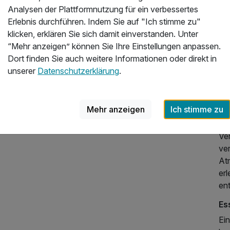
ge
Analysen der Plattformnutzung für ein verbessertes
Erlebnis durchführen. Indem Sie auf "Ich stimme zu"
Zi
klicken, erklären Sie sich damit einverstanden. Unter
Di
“Mehr anzeigen” können Sie Ihre Einstellungen anpassen.
und
Dort finden Sie auch weitere Informationen oder direkt in
an
unserer
Datenschutzerklärung
.
wä
St
104,00 €
p.P. ab
Fa
Mehr anzeigen
Ich stimme zu
gr
Fl
Ve
ver
At
er
en
Es
Ei