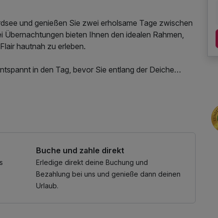
ordsee und genießen Sie zwei erholsame Tage zwischen
ei Übernachtungen bieten Ihnen den idealen Rahmen,
Flair hautnah zu erleben.
entspannt in den Tag, bevor Sie entlang der Deiche
en lassen oder vorbeiziehende Schiffe beobachten. Ein
auch unterwegs für einen angenehmen Genussmoment.
es Aufenthalts komfortabel zur Verfügung.
zurlaub, bei dem Ruhe, Weite und das Erlebnis Nordsee
Buche und zahle direkt
s
Erledige direkt deine Buchung und
Bezahlung bei uns und genieße dann deinen
Urlaub.