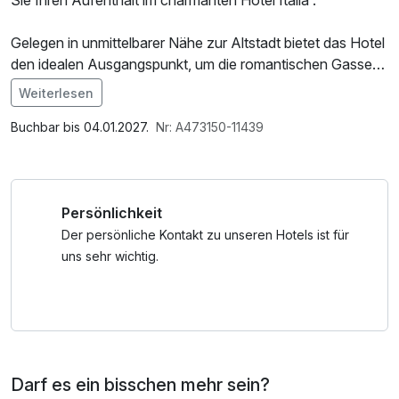
Sie Ihren Aufenthalt im charmanten Hotel Italia .
Gelegen in unmittelbarer Nähe zur Altstadt bietet das Hotel
den idealen Ausgangspunkt, um die romantischen Gassen,
die berühmte Arena und das Haus der Julia zu erkunden.
Weiterlesen
Nach einem Tag voller Entdeckungen entspannen Sie im
Im Angebot enthalten
modernen Komfort des Hotels und lassen sich von
W-LAN Nutzung / Internetnutzung
Buchbar bis 04.01.2027.
Nr: A473150-11439
italienischer Gastfreundschaft verwöhnen.
Verona wartet darauf, von Ihnen entdeckt zu werden!
Persönlichkeit
Der persönliche Kontakt zu unseren Hotels ist für
uns sehr wichtig.
Darf es ein bisschen mehr sein?