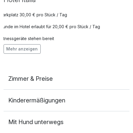
Parkplatz 30,00 € pro Stück / Tag
Hunde im Hotel erlaubt für 20,00 € pro Stück / Tag
Fitnessgeräte stehen bereit
Mehr anzeigen
Kostenloses W-LAN
Zimmerservice verfügbar
Mit Hotelbar
Zimmer & Preise
Doppelzimmer Standard
Kinderermäßigungen
2 Erwachsene
Mit Hund unterwegs