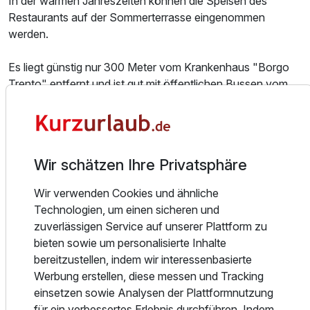
In der warmen Jahreszeiten können die Speisen des
Restaurants auf der Sommerterrasse eingenommen
Für 3 Tage
151,00 €
p.P. ab
werden.
Es liegt günstig nur 300 Meter vom Krankenhaus "Borgo
Trento" entfernt und ist gut mit öffentlichen Bussen vom
Bahnhof und Flughafen aus erreichbar.
Familienzimmer
Die Messe ist nur 5 Kilometer entfernt.
4 Erwachsene
Wir schätzen Ihre Privatsphäre
Alle Infos zum Hotel Italia
Wir verwenden Cookies und ähnliche
Technologien, um einen sicheren und
zuverlässigen Service auf unserer Plattform zu
bieten sowie um personalisierte Inhalte
bereitzustellen, indem wir interessenbasierte
Lage & Umgebung
Werbung erstellen, diese messen und Tracking
einsetzen sowie Analysen der Plattformnutzung
für ein verbessertes Erlebnis durchführen. Indem