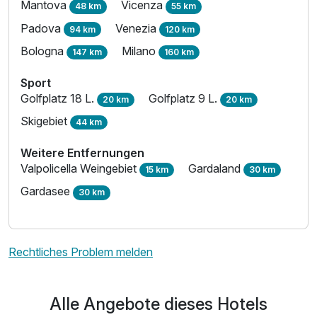
Mantova
Vicenza
48 km
55 km
Padova
Venezia
94 km
120 km
Bologna
Milano
147 km
160 km
Sport
Golfplatz 18 L.
Golfplatz 9 L.
20 km
20 km
Skigebiet
44 km
Weitere Entfernungen
Valpolicella Weingebiet
Gardaland
15 km
30 km
Gardasee
30 km
Rechtliches Problem melden
Alle Angebote dieses Hotels