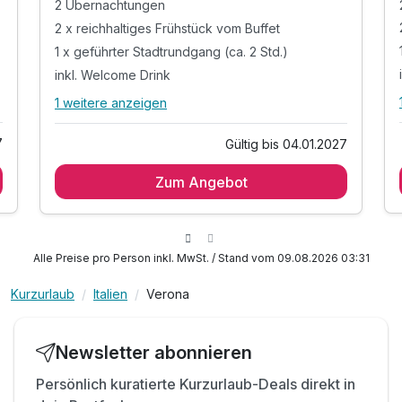
2 Übernachtungen
2 x reichhaltiges Frühstück vom Buffet
1 x geführter Stadtrundgang (ca. 2 Std.)
inkl. Welcome Drink
1 weitere anzeigen
Alle Inklusivleistungen
5 enthalten
7
Gültig bis 04.01.2027
2 Übernachtungen
Zum Angebot
2 x reichhaltiges Frühstück vom Buffet
1 x geführter Stadtrundgang (ca. 2 Std.)
inkl. Welcome Drink
inkl. W-Lan Nutzung
Alle Preise pro Person inkl. MwSt. / Stand vom 09.08.2026 03:31
Kurzurlaub
Italien
Verona
Newsletter abonnieren
Persönlich kuratierte Kurzurlaub-Deals direkt in