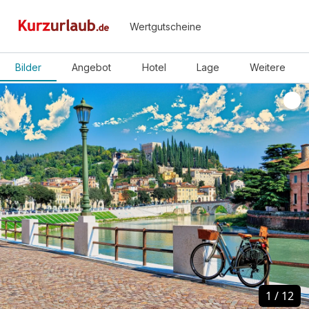
Wertgutscheine
Bilder
Angebot
Hotel
Lage
Weitere
1
1
/
/
12
12