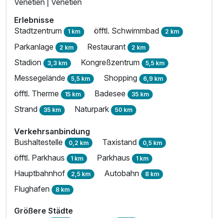
Venetien | Venetien
Erlebnisse
Stadtzentrum
öfftl. Schwimmbad
1 km
2 km
Parkanlage
Restaurant
2 km
2 km
Stadion
Kongreßzentrum
3,3 km
5,5 km
Messegelände
Shopping
5,5 km
6,9 km
öfftl. Therme
Badesee
15 km
35 km
Strand
Naturpark
35 km
50 km
Verkehrsanbindung
Bushaltestelle
Taxistand
0,2 km
0,5 km
öfftl. Parkhaus
Parkhaus
1 km
1 km
Hauptbahnhof
Autobahn
2,5 km
8 km
Flughafen
8 km
Größere Städte