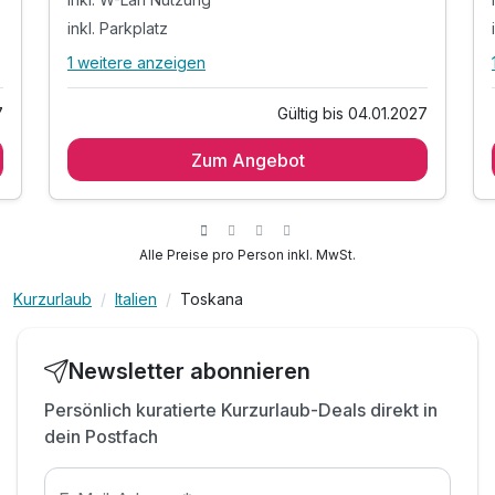
inkl. Parkplatz
1 weitere anzeigen
Alle Inklusivleistungen
5 enthalten
7
Gültig bis 04.01.2027
4 Übernachtungen
Zum Angebot
inkl. Willkommensgeschenk
inkl. W-Lan Nutzung
inkl. Parkplatz
inkl. Endreinigung und Verbrauchspauschale
Alle Preise pro Person inkl. MwSt.
Kurzurlaub
Italien
Toskana
Newsletter abonnieren
Persönlich kuratierte Kurzurlaub-Deals direkt in
dein Postfach