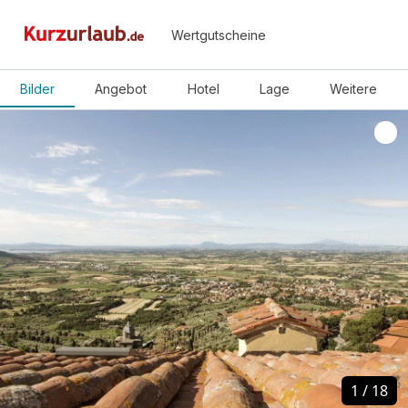
Wertgutscheine
Bilder
Angebot
Hotel
Lage
Weitere
1
1
/
/
18
18