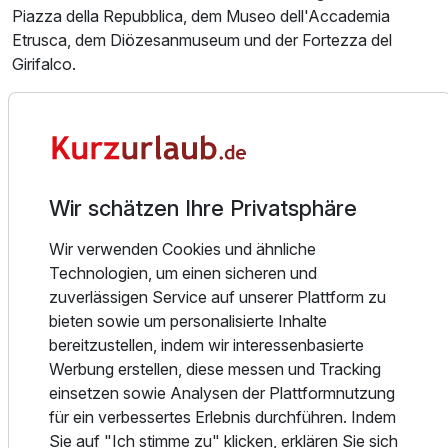
Piazza della Repubblica, dem Museo dell'Accademia
Etrusca, dem Diözesanmuseum und der Fortezza del
Girifalco.
Auch die Umgebung lädt zu Erkundungen ein: Arezzo liegt
etwa 30 km entfernt, Florenz 110 km, Siena 80 km und
Perugia 50 km. Die Apartments bieten so einen perfekten
Ausgangspunkt, um die kulturellen und historischen
Wir schätzen Ihre Privatsphäre
Highlights der Toskana und Umbriens zu entdecken.
Wir verwenden Cookies und ähnliche
Technologien, um einen sicheren und
zuverlässigen Service auf unserer Plattform zu
Alle Infos zum Cortona Charme luxury apartements
bieten sowie um personalisierte Inhalte
bereitzustellen, indem wir interessenbasierte
Werbung erstellen, diese messen und Tracking
einsetzen sowie Analysen der Plattformnutzung
für ein verbessertes Erlebnis durchführen. Indem
Lage & Umgebung
Sie auf "Ich stimme zu" klicken, erklären Sie sich