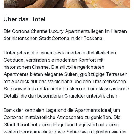
Über das Hotel
Appartement/s B
2 Erwachsene und 2 Kinder
Die Cortona Charme Luxury Apartments liegen im Herzen
der historischen Stadt Cortona in der Toskana.
Ausstattung
Untergebracht in einem restaurierten mittelalterlichen
Gebäude, verbinden sie modernen Komfort mit
Für 4 Tage
308,00 €
p.P. ab
historischem Charme. Die stilvoll eingerichteten
Apartments bieten elegante Suiten, großzügige Terrassen
mit Ausblick auf das Valdichiana und den Trasimenischen
See sowie teils restaurierte Fresken und neoklassizistische
Details, die den besonderen Charakter unterstreichen.
Dank der zentralen Lage sind die Apartments ideal, um
Cortonas mittelalterliche Atmosphäre zu genießen. Die
Stadt thront auf einem Hügel und begeistert mit einem
weiten Panoramablick sowie Sehenswürdigkeiten wie der