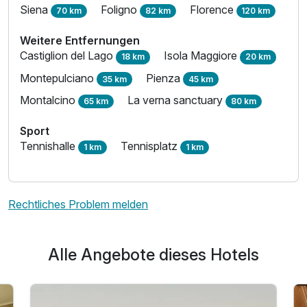
Siena
Foligno
Florence
70 km
82 km
120 km
Weitere Entfernungen
Castiglion del Lago
Isola Maggiore
18 km
20 km
Montepulciano
Pienza
35 km
45 km
Montalcino
La verna sanctuary
65 km
80 km
Sport
Tennishalle
Tennisplatz
1 km
1 km
Rechtliches Problem melden
Alle Angebote dieses Hotels