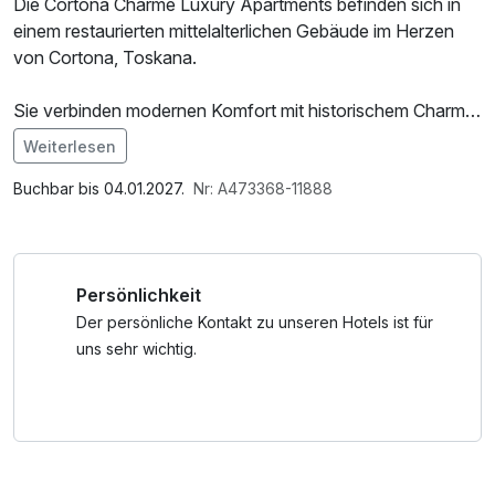
Die Cortona Charme Luxury Apartments befinden sich in
einem restaurierten mittelalterlichen Gebäude im Herzen
von Cortona, Toskana.
Sie verbinden modernen Komfort mit historischem Charme
und bieten elegante Suiten, Terrassen mit Panoramablick
Weiterlesen
sowie teils restaurierte Fresken. Dank ihrer zentralen Lage
Im Angebot enthalten
sind sie ideal, um Cortonas Sehenswürdigkeiten und die
1 Flasche Mineralwasser, Parkplatz, 1 x gefüllte Minibar, W-
Buchbar bis 04.01.2027.
Nr: A473368-11888
Umgebung, einschließlich Arezzo, Florenz, Siena und
LAN Nutzung / Internetnutzung, kostenfreier Kaffee/Tee
Perugia, zu erkunden.
im Zimmer, Willkommensgeschenk
Persönlichkeit
Der persönliche Kontakt zu unseren Hotels ist für
uns sehr wichtig.