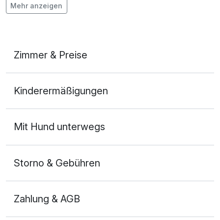
Mehr anzeigen
Kostenloses W-LAN
Zimmer & Preise
Appartement Komfort A
Kinderermäßigungen
4 Erwachsene und 2 Kinder
Ausstattung
Mit Hund unterwegs
Für 4 Tage
172,00 €
p.P. ab
Storno & Gebühren
Zahlung & AGB
Appartement Komfort B