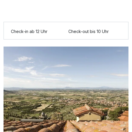
2 Erwachsene und 2 Kinder
Ausstattung
Check-in ab 12 Uhr
Check-out bis 10 Uhr
Für 4 Tage
344,00 €
p.P. ab
Appartement/s A
4 Erwachsene und 2 Kinder
Ausstattung
Für 4 Tage
154,00 €
p.P. ab