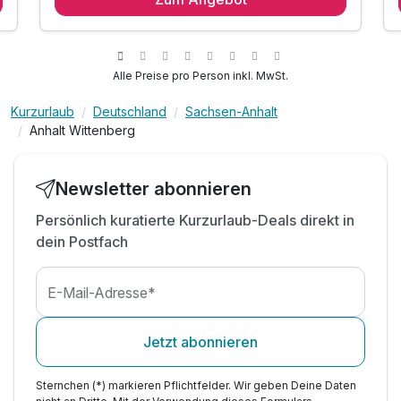
1 x Flasche Wasser auf dem Zimmer
inkl. Prozente auf ganzjährige Top-Marken
inkl. Nutzung des Fitnessraums
Alle Preise pro Person inkl. MwSt.
inkl. Kaffee/Tee auf dem Zimmer
Kurzurlaub
Deutschland
Sachsen-Anhalt
inkl. Early Check In, je nach Verfügbarkeit
Anhalt Wittenberg
inkl. Late Check Out, je nach Verfügbarkeit
inkl. Parkplatz am Hotel
inkl. W-LAN
Newsletter abonnieren
Persönlich kuratierte Kurzurlaub-Deals direkt in
dein Postfach
E-Mail-Adresse*
Jetzt abonnieren
Sternchen (*) markieren Pflichtfelder. Wir geben Deine Daten