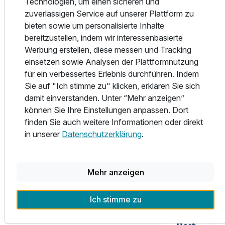
Technologien, um einen sicheren und
Klein aber fein: Für die Speisekarte in unserem Restaurant
zuverlässigen Service auf unserer Plattform zu
und an der Hotelbar haben wir uns von den
bieten sowie um personalisierte Inhalte
Lieblingsgerichten unserer Gäste inspirieren lassen.
bereitzustellen, indem wir interessenbasierte
Genießen Sie internationale, regionale und saisonale
Werbung erstellen, diese messen und Tracking
Gerichte.
einsetzen sowie Analysen der Plattformnutzung
Für einen entspannten Tagesausklang empfehlen wir Ihnen
für ein verbessertes Erlebnis durchführen. Indem
einen Drink in geselliger Runde in unserer gemütlichen
Sie auf "Ich stimme zu" klicken, erklären Sie sich
Kaminecke oder an der Hotelbar.
damit einverstanden. Unter “Mehr anzeigen”
können Sie Ihre Einstellungen anpassen. Dort
Wir freuen uns auf Ihren Besuch und wünschen schon
finden Sie auch weitere Informationen oder direkt
heute eine gute Anreise.
in unserer
Datenschutzerklärung
.
Ihr Team vom Best Western Parkhotel Brehna-Halle
Mehr anzeigen
Ich stimme zu
Teil der Kette
Best Western Hotels