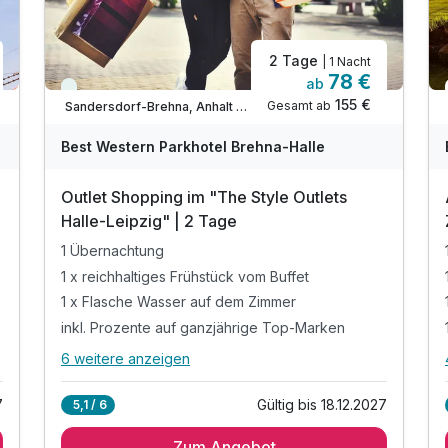
2 Tage
| 1 Nacht
78 €
ab
Immer verfügbar
155 €
Gesamt ab
Sandersdorf-Brehna, Anhalt Wittenberg
Best Western Parkhotel Brehna-Halle
Outlet Shopping im "The Style Outlets
Halle-Leipzig" | 2 Tage
1 Übernachtung
1 x reichhaltiges Frühstück vom Buffet
1 x Flasche Wasser auf dem Zimmer
inkl. Prozente auf ganzjährige Top-Marken
6 weitere anzeigen
Alle Inklusivleistungen
10 enthalten
7
Gültig bis 18.12.2027
5,1 / 6
1 Übernachtung
Zum Angebot
1 x reichhaltiges Frühstück vom Buffet