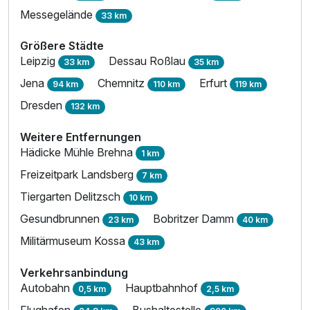
Messegelände
33 km
Größere Städte
Leipzig
Dessau Roßlau
33 km
35 km
Jena
Chemnitz
Erfurt
94 km
110 km
119 km
Dresden
132 km
Weitere Entfernungen
Hädicke Mühle Brehna
1 km
Freizeitpark Landsberg
7 km
Tiergarten Delitzsch
10 km
Gesundbrunnen
Bobritzer Damm
23 km
40 km
Militärmuseum Kossa
43 km
Verkehrsanbindung
Autobahn
Hauptbahnhof
0,5 km
2,5 km
Flughafen
Bushaltestelle