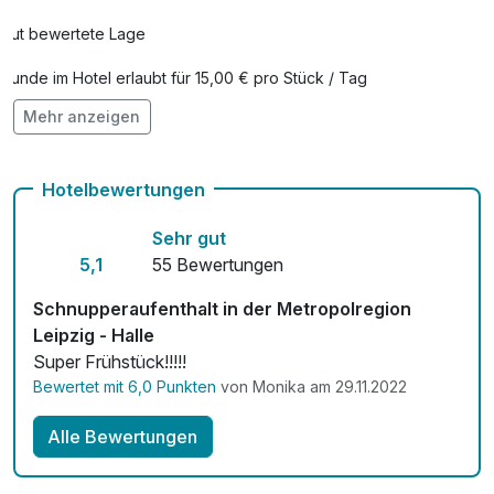
Gut bewertete Lage
Hunde im Hotel erlaubt für 15,00 € pro Stück / Tag
Mehr anzeigen
Auch vegetarische Speisen
Fitnessgeräte stehen bereit
Hotelbewertungen
Kostenloses W-LAN
Sehr gut
Zimmerservice verfügbar
5,1
55 Bewertungen
Mit Hotelbar
Schnupperaufenthalt in der Metropolregion
Leipzig - Halle
Super Frühstück!!!!!
Bewertet mit 6,0 Punkten
von Monika am 29.11.2022
Alle Bewertungen