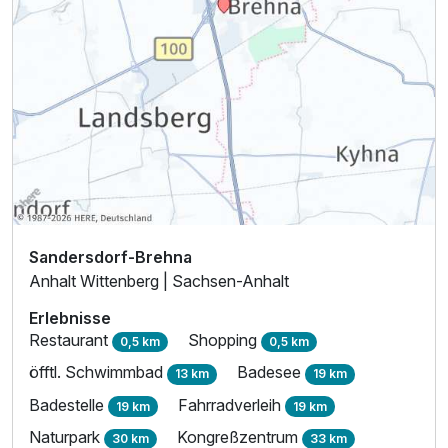
Sandersdorf-Brehna
Anhalt Wittenberg | Sachsen-Anhalt
Erlebnisse
Restaurant
Shopping
0,5 km
0,5 km
öfftl. Schwimmbad
Badesee
13 km
19 km
Badestelle
Fahrradverleih
19 km
19 km
Naturpark
Kongreßzentrum
30 km
33 km