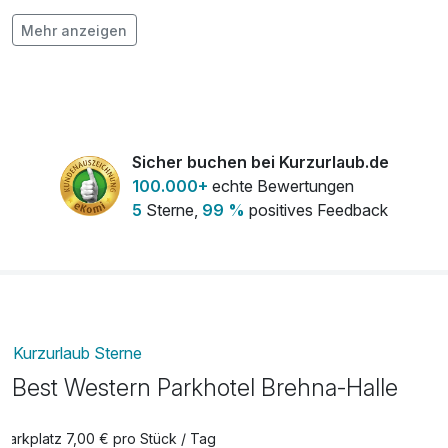
frischer Strauß Blumen auf dem Zimmer
30,00 €
Mehr anzeigen
pro Stück
Frühstück aufs Zimmer
5,00 €
pro Person
Obstkorb
7,00 €
Sicher buchen bei Kurzurlaub.de
pro Zimmer
100.000+
echte Bewertungen
5
Sterne,
99 %
positives Feedback
Kurzurlaub Sterne
Best Western Parkhotel Brehna-Halle
Parkplatz 7,00 € pro Stück / Tag