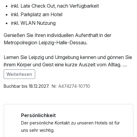
inkl. Late Check Out, nach Verfügbarkeit
inkl. Parkplatz am Hotel
inkl. WLAN Nutzung
Genießen Sie Ihren individuellen Aufenthalt in der
Metropolregion Leipzig-Halle-Dessau.
Lernen Sie Leipzig und Umgebung kennen und gönnen Sie
ihrem Körper und Geist eine kurze Auszeit vom Alltag.
Die Metropolregion Leipzig-Halle-Dessau eignet sich
Weiterlesen
hervorragend für erlebnisreiche Tage an der frischen Luft
Im Angebot enthalten
mit vielen neuen Eindrücken. Zum Abend kehren Sie in
1 Flasche Mineralwasser, W-LAN Nutzung /
Buchbar bis 18.12.2027.
Nr: A474274-10710
unsere frisch renovierten Zimmer zurück und genießen
Internetnutzung, kostenfreier Kaffee/Tee im Zimmer
einen herrlichen Schlaf.
Persönlichkeit
Der persönliche Kontakt zu unseren Hotels ist für
uns sehr wichtig.