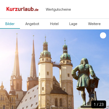
Wertgutscheine
Bilder
Angebot
Hotel
Lage
Weitere
1
1
/
/
23
23