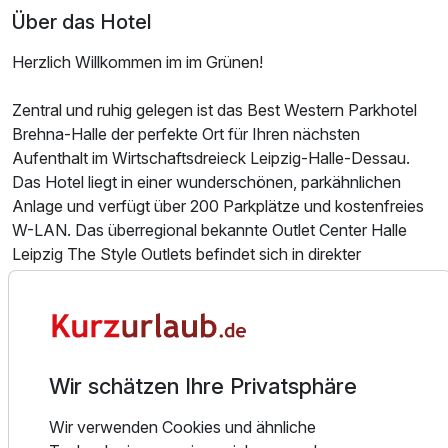
Über das Hotel
Herzlich Willkommen im im Grünen!
Zentral und ruhig gelegen ist das Best Western Parkhotel
Brehna-Halle der perfekte Ort für Ihren nächsten
Aufenthalt im Wirtschaftsdreieck Leipzig-Halle-Dessau.
Das Hotel liegt in einer wunderschönen, parkähnlichen
Anlage und verfügt über 200 Parkplätze und kostenfreies
Ausstattung
W-LAN. Das überregional bekannte Outlet Center Halle
Leipzig The Style Outlets befindet sich in direkter
Nachbarschaft.
Zusatznächte
Alle Geschäftstermine sind erledigt? Die Shoppingliste ist
abgearbeitet? Dann entspannen Sie in einem unserer 96
Für 4 Tage
195,00 €
p.P. ab
hellen und geräumigen Zimmer mit bewährter Best Western
Qualität. Teilweise mit einem schönen Blick auf den
Wir schätzen Ihre Privatsphäre
Hotelpark ausgestattet, sind sie ein behaglicher
Rückzugsort nach einem langen Tag.
Wir verwenden Cookies und ähnliche