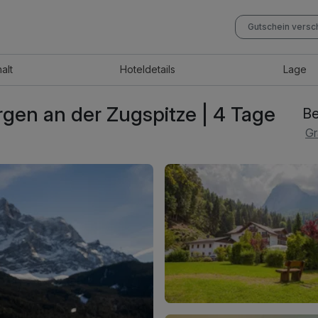
Gutschein vers
halt
Hotel
details
Lage
gen an der Zugspitze | 4 Tage
Be
Gr