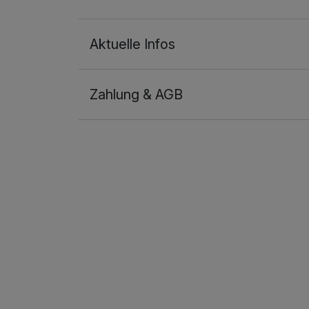
Für 4 Tage
Aktuelle Infos
Zahlung & AGB
Doppelzimmer Komfort
2 Erwachsene und 2 Kinder
Ausstattung
Zusatznächte
Für 4 Tage