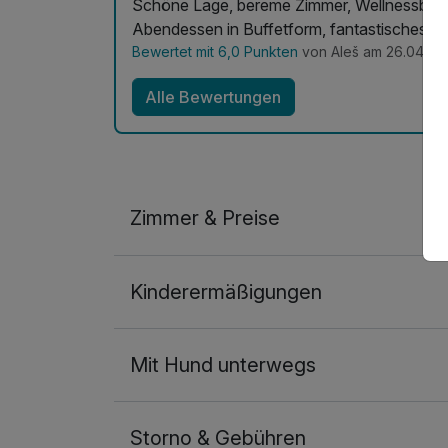
Schöne Lage, bereme Zimmer, Wellnessberei
Abendessen in Buffetform, fantastisches Ca
Bewertet mit 6,0 Punkten
von Aleš am 26.04.20
Alle Bewertungen
Zimmer & Preise
Doppelzimmer
Kinderermäßigungen
2 Erwachsene und 1 Kind
Ausstattung
Mit Hund unterwegs
Zusatznächte
Storno & Gebühren