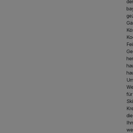
de
ba
ge
Gä
Kö
Ko
Fe
328,50 €
p.P. ab
Ge
her
ha
hau
Um
We
fü
Sk
Kre
die
Ih
308,50 €
we
p.P. ab