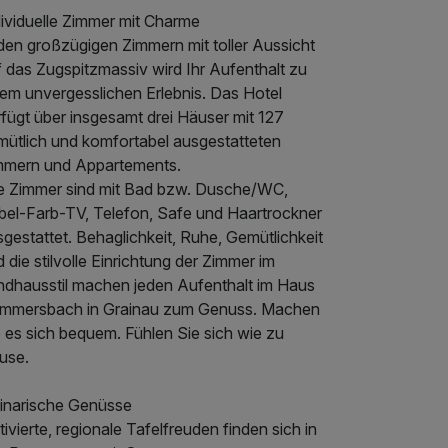
dividuelle Zimmer mit Charme
den großzügigen Zimmern mit toller Aussicht
 das Zugspitzmassiv wird Ihr Aufenthalt zu
nem unvergesslichen Erlebnis. Das Hotel
fügt über insgesamt drei Häuser mit 127
mütlich und komfortabel ausgestatteten
mmern und Appartements.
le Zimmer sind mit Bad bzw. Dusche/WC,
bel-Farb-TV, Telefon, Safe und Haartrockner
gestattet. Behaglichkeit, Ruhe, Gemütlichkeit
 die stilvolle Einrichtung der Zimmer im
ndhausstil machen jeden Aufenthalt im Haus
mmersbach in Grainau zum Genuss. Machen
 es sich bequem. Fühlen Sie sich wie zu
use.
linarische Genüsse
tivierte, regionale Tafelfreuden finden sich in