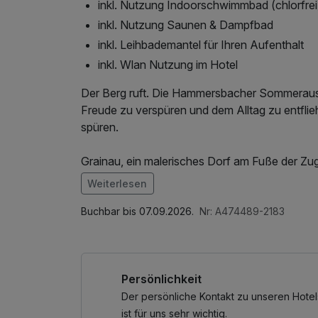
inkl. Nutzung Indoorschwimmbad (chlorfrei
inkl. Nutzung Saunen & Dampfbad
inkl. Leihbademantel für Ihren Aufenthalt
inkl. Wlan Nutzung im Hotel
Der Berg ruft. Die Hammersbacher Sommerausze
Freude zu verspüren und dem Alltag zu entflieh
spüren.
Grainau, ein malerisches Dorf am Fuße der Zug
Urlaub in den bayerischen Alpen. Die erwachen
Weiterlesen
machen es zu einem beliebten Ziel für Wandere
Im Angebot enthalten
von Grainau entfernt liegt der Eibsee, ein kris
1 Flasche Mineralwasser, Saunabenutzung, S
Buchbar bis 07.09.2026.
Nr: A474489-2183
smaragdgrünen Wasser und seiner idyllischen L
Fitnessbereichs, Nutzung des Wellnessbereic
Zugspitzbahn zu atemberaubenden Ausblicken u
für Naturliebhaber und Gipfelstürmer gleicher
Persönlichkeit
Der persönliche Kontakt zu unseren Hotel
ist für uns sehr wichtig.