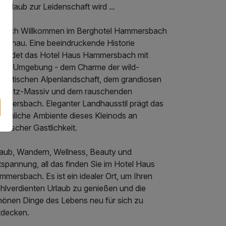
Urlaub zur Leidenschaft wird ...
rzlich Willkommen im Berghotel Hammersbach
Grainau. Eine beeindruckende Historie
rbindet das Hotel Haus Hammersbach mit
iner Umgebung - dem Charme der wild-
mantischen Alpenlandschaft, dem grandiosen
gspitz-Massiv und dem rauschenden
mmersbach. Eleganter Landhausstil prägt das
rsönliche Ambiente dieses Kleinods an
erischer Gastlichkeit.
laub, Wandern, Wellness, Beauty und
spannung, all das finden Sie im Hotel Haus
mersbach. Es ist ein idealer Ort, um Ihren
hlverdienten Urlaub zu genießen und die
hönen Dinge des Lebens neu für sich zu
tdecken.