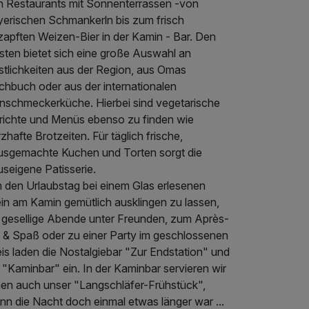
n Restaurants mit Sonnenterrassen -von
yerischen Schmankerln bis zum frisch
zapften Weizen-Bier in der Kamin - Bar. Den
sten bietet sich eine große Auswahl an
stlichkeiten aus der Region, aus Omas
chbuch oder aus der internationalen
inschmeckerküche. Hierbei sind vegetarische
richte und Menüs ebenso zu finden wie
zhafte Brotzeiten. Für täglich frische,
usgemachte Kuchen und Torten sorgt die
seigene Patisserie.
 den Urlaubstag bei einem Glas erlesenen
in am Kamin gemütlich ausklingen zu lassen,
r gesellige Abende unter Freunden, zum Après-
i & Spaß oder zu einer Party im geschlossenen
is laden die Nostalgiebar "Zur Endstation" und
 "Kaminbar" ein. In der Kaminbar servieren wir
nen auch unser "Langschläfer-Frühstück",
nn die Nacht doch einmal etwas länger war ...