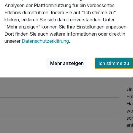
ch mít Sauna, rechhaltiges Frühstick und
Wo 
Analysen der Plattformnutzung für ein verbessertes
ndlelight-Dinner, wir kommen wieder
Erlebnis durchführen. Indem Sie auf "Ich stimme zu"
26
He
klicken, erklären Sie sich damit einverstanden. Unter
in 
“Mehr anzeigen” können Sie Ihre Einstellungen anpassen.
ve
Dort finden Sie auch weitere Informationen oder direkt in
se
unserer
Datenschutzerklärung
.
ro
Zu
Ha
Mehr anzeigen
Ich stimme zu
pe
bay
Ur
Ent
Ham
wo
sc
en