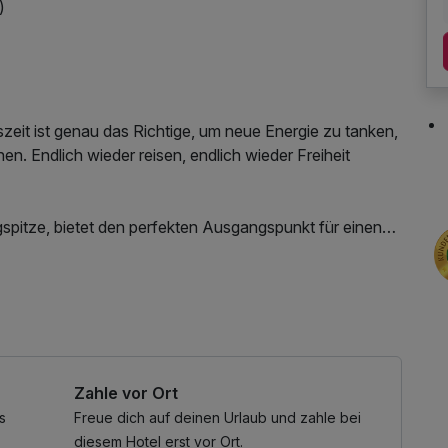
)
it ist genau das Richtige, um neue Energie zu tanken,
en. Endlich wieder reisen, endlich wieder Freiheit
spitze, bietet den perfekten Ausgangspunkt für einen
de Natur, die klare Bergluft und die ruhige Atmosphäre
r, Radfahrer und Naturliebhaber. Nur etwa 5 Kilometer
tallklarer Bergsee, der im Sommer mit seinem
aunatuch, Leihbademantel, Nutzung des
age verzaubert. Direkt vor unserem Hotel bringt Sie die
hs, W-LAN Nutzung / Internetnutzung
nd unvergesslichen Naturerlebnissen - ein Highlight
maßen.
Zahle vor Ort
s
Freue dich auf deinen Urlaub und zahle bei
diesem Hotel erst vor Ort.