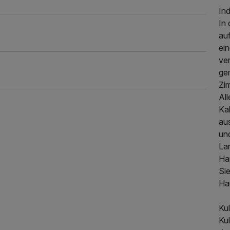
308,50 €
p.P. ab
In
In 
auf
ei
ver
ge
Zi
Al
Ka
aus
und
La
Ha
Sie
328,50 €
p.P. ab
Ha
Ku
Kul