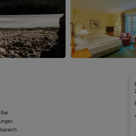
 Bar
rungen
sbereich