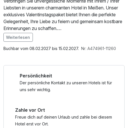
Verbringen Sie unvergessliche Momente mit Ihrem / Ihrer
Liebsten in unserem charmanten Hotel in Meißen. Unser
exklusives Valentinstagspaket bietet Ihnen die perfekte
Gelegenheit, Ihre Liebe zu feiern und gemeinsam kostbare
Erinnerungen zu schaffen.
Weiterlesen
Lassen Sie sich von der romantischen Atmosphäre
Im Angebot enthalten
Meißens verzaubern und erleben Sie unvergessliche Tage
Parkplatz, W-LAN Nutzung / Internetnutzung
Buchbar vom 08.02.2027 bis 15.02.2027.
Nr: A474961-11260
voller Liebe und Zweisamkeit. Buchen Sie jetzt unser
Valentinstag-Special und schenken Sie Ihrem Partner ein
Erlebnis, das von Herzen kommt.
Persönlichkeit
Der persönliche Kontakt zu unseren Hotels ist für
uns sehr wichtig.
Zahle vor Ort
Freue dich auf deinen Urlaub und zahle bei diesem
Hotel erst vor Ort.