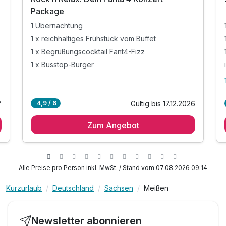
Package
1 Übernachtung
1 x reichhaltiges Frühstück vom Buffet
1 x Begrüßungscocktail Fant4-Fizz
1 x Busstop-Burger
7
Gültig bis 17.12.2026
4,9 / 6
Zum Angebot
Alle Preise pro Person inkl. MwSt. / Stand vom 07.08.2026 09:14
Kurzurlaub
Deutschland
Sachsen
Meißen
Newsletter abonnieren