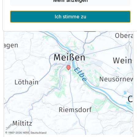
Ausstattung
Ich stimme zu
Zusatznächte
Für 3 Tage
115,00 €
p.P. ab