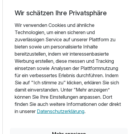
Annehmlichkeiten der Stadt genießen können.
Wir schätzen Ihre Privatsphäre
Einzelzimmer
Im Ristorante "Due Amici" neben dem Hotel können Sie
1 Erwachsenen und 1 Kind
Wir verwenden Cookies und ähnliche
täglich von 11:00 bis 22:30 Uhr köstliche Gaumenfreuden
Technologien, um einen sicheren und
genießen. Erleben Sie ein Stück Italien in unserer
zuverlässigen Service auf unserer Plattform zu
idyllischen Umgebung und tanken Sie nach einem
bieten sowie um personalisierte Inhalte
aufregenden Tag Kraft. Gerne können Sie die Speisen
bereitzustellen, indem wir interessenbasierte
auch zum Mitnehmen bestellen, um sich für Ihren Ausflug
Werbung erstellen, diese messen und Tracking
zu stärken.
einsetzen sowie Analysen der Plattformnutzung
für ein verbessertes Erlebnis durchführen. Indem
Sie auf "Ich stimme zu" klicken, erklären Sie sich
damit einverstanden. Unter “Mehr anzeigen”
Alle Infos zum Hotel Siebeneichen
können Sie Ihre Einstellungen anpassen. Dort
finden Sie auch weitere Informationen oder direkt
in unserer
Datenschutzerklärung
.
Lage & Umgebung
Mehr anzeigen