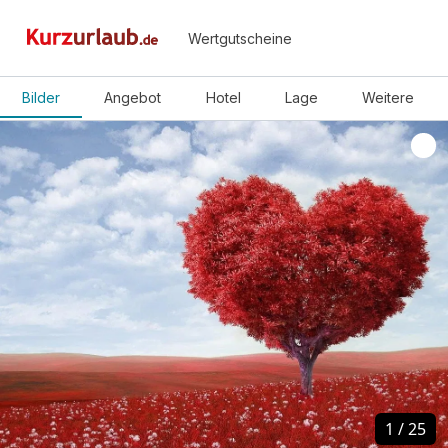
Wertgutscheine
Bilder
Angebot
Hotel
Lage
Weitere
1
1
/
/
25
25