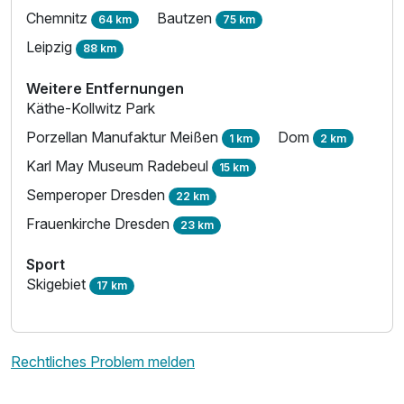
Chemnitz
Bautzen
64 km
75 km
Leipzig
88 km
Weitere Entfernungen
Käthe-Kollwitz Park
Porzellan Manufaktur Meißen
Dom
1 km
2 km
Karl May Museum Radebeul
15 km
Semperoper Dresden
22 km
Frauenkirche Dresden
23 km
Sport
Skigebiet
17 km
Rechtliches Problem melden