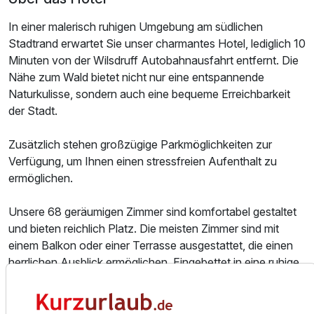
In einer malerisch ruhigen Umgebung am südlichen
Stadtrand erwartet Sie unser charmantes Hotel, lediglich 10
Minuten von der Wilsdruff Autobahnausfahrt entfernt. Die
Nähe zum Wald bietet nicht nur eine entspannende
Naturkulisse, sondern auch eine bequeme Erreichbarkeit
der Stadt.
Zusätzlich stehen großzügige Parkmöglichkeiten zur
Verfügung, um Ihnen einen stressfreien Aufenthalt zu
ermöglichen.
Ausstattung
Unsere 68 geräumigen Zimmer sind komfortabel gestaltet
Zusatznächte
und bieten reichlich Platz. Die meisten Zimmer sind mit
einem Balkon oder einer Terrasse ausgestattet, die einen
Für 3 Tage
149,00 €
herrlichen Ausblick ermöglichen. Eingebettet in eine ruhige
p.P. ab
natürliche Umgebung, befindet sich unser Hotel dennoch in
unmittelbarer Nähe zur Stadt, sodass Sie sowohl die
entspannende Naturatmosphäre als auch die