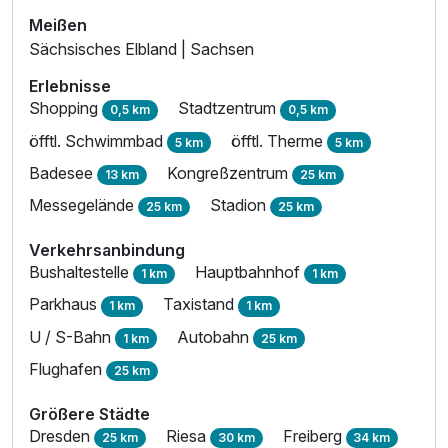
Meißen
Sächsisches Elbland | Sachsen
Erlebnisse
Shopping
Stadtzentrum
0,5 km
0,5 km
öfftl. Schwimmbad
öfftl. Therme
5 km
5 km
Badesee
Kongreßzentrum
13 km
25 km
Messegelände
Stadion
25 km
25 km
Verkehrsanbindung
Bushaltestelle
Hauptbahnhof
1 km
1 km
Parkhaus
Taxistand
1 km
1 km
U / S-Bahn
Autobahn
1 km
25 km
Flughafen
25 km
Größere Städte
Dresden
Riesa
Freiberg
25 km
30 km
34 km