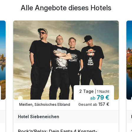
Alle Angebote dieses Hotels
2 Tage
| 1 Nacht
79 €
ab
Saisonal verfügbar
157 €
Gesamt ab
Meißen, Sächsisches Elbland
Hotel Siebeneichen
Rock’n’Relax: Dein Fanta 4 Konzert-