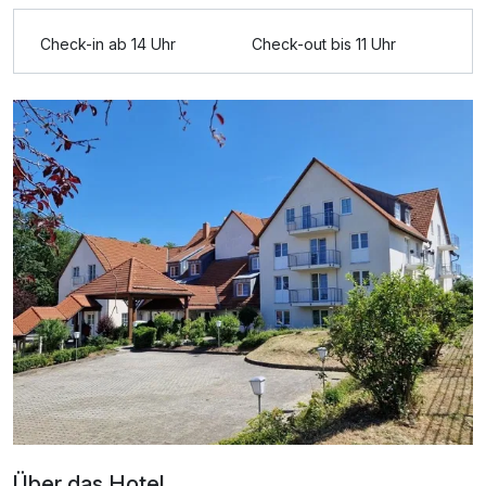
Check-in ab 14 Uhr
Check-out bis 11 Uhr
Ausstattung
Zusatznächte
Für 3 Tage
129,00 €
p.P. ab
Doppelzimmer Deluxe
2 Erwachsene
Über das Hotel