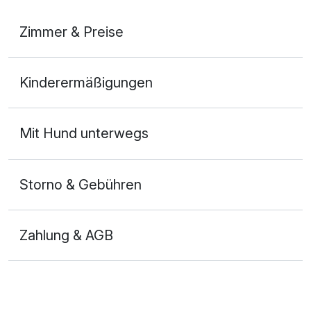
Zimmer & Preise
Doppelzimmer
Kinderermäßigungen
2 Erwachsene und 1 Kind
Mit Hund unterwegs
Storno & Gebühren
Zahlung & AGB