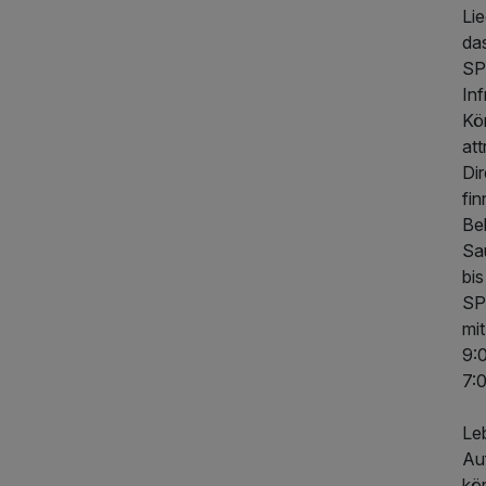
Li
da
SP
Inf
Kö
at
Di
fi
Beh
Sa
bis
SP
mi
9:0
7:
Le
Auf
kö