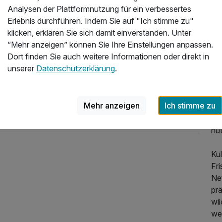
Analysen der Plattformnutzung für ein verbessertes
Zi
Erlebnis durchführen. Indem Sie auf "Ich stimme zu"
Di
klicken, erklären Sie sich damit einverstanden. Unter
Ba
“Mehr anzeigen” können Sie Ihre Einstellungen anpassen.
un
Dort finden Sie auch weitere Informationen oder direkt in
XX
unserer
Datenschutzerklärung
.
Fam
wi
50
Mehr anzeigen
Ich stimme zu
Po
Ki
nu
Kul
Fri
Ne
prä
wi
635,00 €
p.P. ab
wer