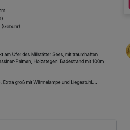
amm
e)
s (Gebühr)
ekt am Ufer des Millstätter Sees, mit traumhaften
ssiner-Palmen, Holzstegen, Badestrand mit 100m
. Extra groß mit Wärmelampe und Liegestuhl.
r, Herbst und sogar im Winter.
ng des Fitnessbereichs, Nutzung des
 und -tücher