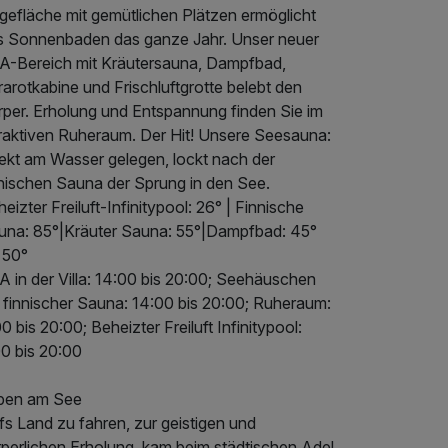
egefläche mit gemütlichen Plätzen ermöglicht
s Sonnenbaden das ganze Jahr. Unser neuer
A-Bereich mit Kräutersauna, Dampfbad,
rarotkabine und Frischluftgrotte belebt den
rper. Erholung und Entspannung finden Sie im
traktiven Ruheraum. Der Hit! Unsere Seesauna:
rekt am Wasser gelegen, lockt nach der
nnischen Sauna der Sprung in den See.
eizter Freiluft-Infinitypool: 26° | Finnische
una: 85°|Kräuter Sauna: 55°|Dampfbad: 45°
 50°
A in der Villa: 14:00 bis 20:00; Seehäuschen
t finnischer Sauna: 14:00 bis 20:00; Ruheraum:
0 bis 20:00; Beheizter Freiluft Infinitypool:
00 bis 20:00
ben am See
s Land zu fahren, zur geistigen und
rperlichen Erholung, kam beim städtischen Adel