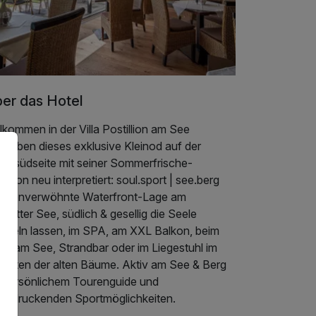
er das Hotel
lkommen in der Villa Postillion am See
 haben dieses exklusive Kleinod auf der
pensüdseite mit seiner Sommerfrische-
dition neu interpretiert: soul.sport | see.berg
nnenverwöhnte Waterfront-Lage am
lstätter See, südlich & gesellig die Seele
umeln lassen, im SPA, am XXL Balkon, beim
ga am See, Strandbar oder im Liegestuhl im
hatten der alten Bäume. Aktiv am See & Berg
t persönlichem Tourenguide und
eindruckenden Sportmöglichkeiten.