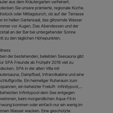
uter aus dem Kräutergarten verfeinert.
tdecken Sie unsere prämierte, regionale Küche.
ühstück oder Mittagslunch, ob auf der Terrasse
r im hellen Gartensaal, das glitzernde Wasser
t immer vor Augen. Das Abendessen und der
cktail an der Bar bei untergehender Sonne
hlt zu den täglichen Höhepunkten.
llness
ben der bestehenden, beliebten Seesauna gibt
für SPA Freunde ab Frühjahr 2018 viel zu
decken. SPA in der alten Villa mit
äutersauna, Dampfbad, Infrarotkabine und eine
schluftgrotte. Ein heimeliger Ruheraum zum
spannen, ein beheizter Freiluft- Infinitypool,...
 beheizten Infinitypool dem See entgegen
hwimmen, beim morgendlichen Aqua-Fit in
hwung kommen oder einfach nur ein wenig im
rmen Wasser wacken. Eine geschützte