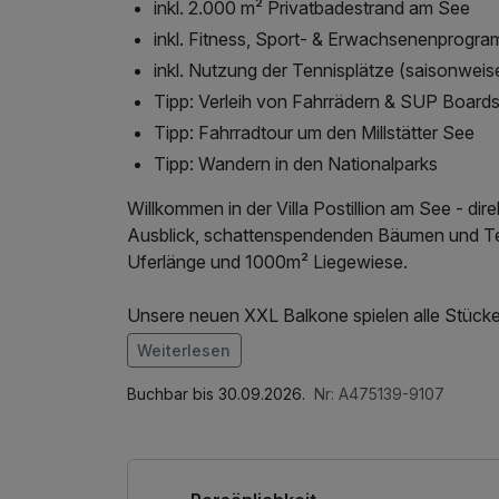
inkl. 2.000 m² Privatbadestrand am See
inkl. Fitness, Sport- & Erwachsenenprogr
inkl. Nutzung der Tennisplätze (saisonweis
Tipp: Verleih von Fahrrädern & SUP Board
Tipp: Fahrradtour um den Millstätter See
Tipp: Wandern in den Nationalparks
Willkommen in der Villa Postillion am See - dir
Ausblick, schattenspendenden Bäumen und Te
Uferlänge und 1000m² Liegewiese.
Unsere neuen XXL Balkone spielen alle Stücke
Ihr persönlicher Logenplatz im Frühling, Somme
Weiterlesen
Im Angebot enthalten
Saunabenutzung, Saunatuch, Parkplatz, Nutzu
Buchbar bis 30.09.2026.
Nr: A475139-9107
Wellnessbereichs, Badetasche mit Bademantel