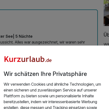
Üb
ter See| 5 Nächte
Aussicht. Alles war ausgezeichnet, wir waren sehr
Wil
Wir
26
Al
Tra
So
Wir schätzen Ihre Privatsphäre
Mil
ba
Wir verwenden Cookies und ähnliche Technologien, um
Yo
einen sicheren und zuverlässigen Service auf unserer
Sc
Plattform zu bieten sowie um personalisierte Inhalte
mi
bereitzustellen, indem wir interessenbasierte Werbung
be
erstellen, diese messen und Tracking einsetzen sowie