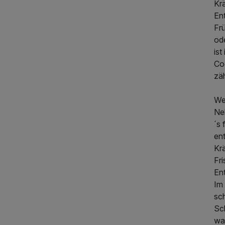
Krä
En
Fr
ode
is
Co
zä
We
Ne
´s 
ent
Kr
Fri
Ent
Im
sc
Sc
wa