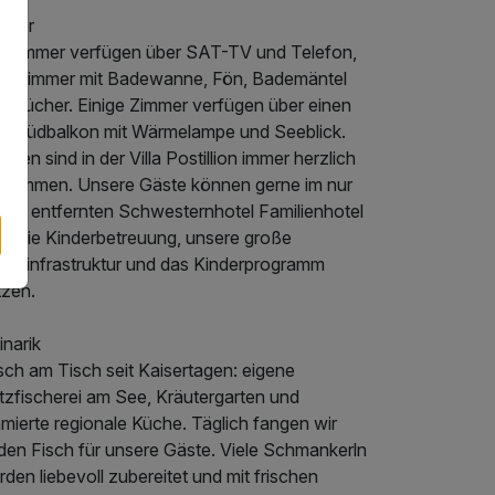
mmer
e Zimmer verfügen über SAT-TV und Telefon,
dezimmer mit Badewanne, Fön, Bademäntel
d –tücher. Einige Zimmer verfügen über einen
L Südbalkon mit Wärmelampe und Seeblick.
ilien sind in der Villa Postillion immer herzlich
llkommen. Unsere Gäste können gerne im nur
0 m entfernten Schwesternhotel Familienhotel
st die Kinderbetreuung, unsere große
nderinfrastruktur und das Kinderprogramm
tzen.
inarik
sch am Tisch seit Kaisertagen: eigene
tzfischerei am See, Kräutergarten und
mierte regionale Küche. Täglich fangen wir
lden Fisch für unsere Gäste. Viele Schmankerln
den liebevoll zubereitet und mit frischen