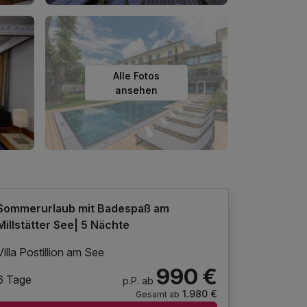
Alle Fotos
ansehen
Sommerurlaub mit Badespaß am
Millstätter See| 5 Nächte
Villa Postillion am See
990 €
6 Tage
p.P. ab
1.980 €
Gesamt ab