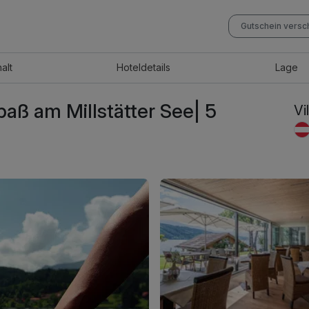
Gutschein vers
halt
Hotel
details
Lage
ß am Millstätter See| 5
Vi