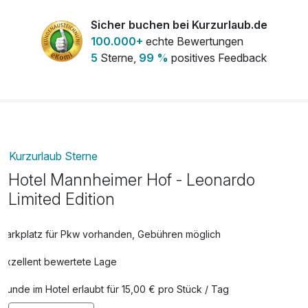
pro Stück
*Signature Drink "Sakura"
Sicher buchen bei Kurzurlaub.de
Sake und Cherry Blossom Tonic dekoriert mit Blüten und
Obstteller
10,00 €
100.000+
echte Bewertungen
Minzblatt
pro Zimmer
5
Sterne,
99 %
positives Feedback
Kurzurlaub Sterne
Hotel Mannheimer Hof - Leonardo
Limited Edition
Parkplatz für Pkw vorhanden, Gebühren möglich
Exzellent bewertete Lage
Hunde im Hotel erlaubt für 15,00 € pro Stück / Tag