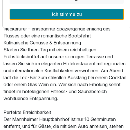
Luisenpark – eine grüne Oase mit Gondoletta-Fahrten,
exotischen Tieren und blühenden Gärten
Ich stimme zu
Technoseum – spannende interaktive Erlebnisse zur
Technik- und Industriegeschichte
Neckarufer – entspannte Spaziergänge entlang des
Flusses oder eine romantische Bootsfahrt
Kulinarische Genüsse & Entspannung
Starten Sie Ihren Tag mit einem reichhaltigen
Frühstücksbuffet auf unserer sonnigen Terrasse und
lassen Sie sich im eleganten Hotelrestaurant mit regionalen
und internationalen Köstlichkeiten verwöhnen. Am Abend
lädt die Leo-Bar zum stilvollen Ausklang bei einem Cocktail
oder einem Glas Wein ein. Wer sich nach Erholung sehnt,
findet im hoteleigenen Fitness- und Saunabereich
wohltuende Entspannung.
Perfekte Erreichbarkeit
Der Mannheimer Hauptbahnhof ist nur 10 Gehminuten
entfernt, und für Gäste, die mit dem Auto anreisen, stehen