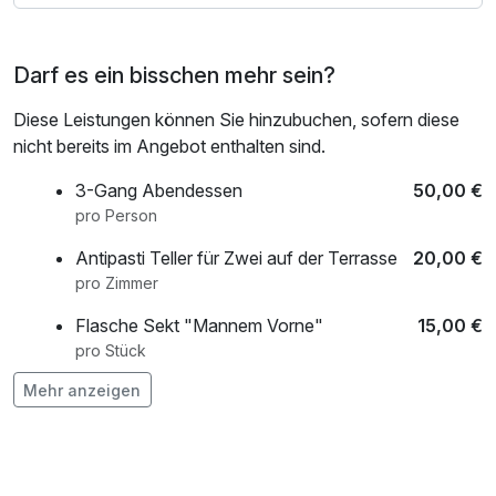
Wer Mannheim aktiv entdecken möchte, erkundet die
Darf es ein bisschen mehr sein?
Rhein- und Neckarpromenaden zu Fuß oder mit dem
Fahrrad. Weitläufige Wege, grüne Uferlandschaften und
Diese Leistungen können Sie hinzubuchen, sofern diese
entspannte Plätze am Wasser machen die Stadt
nicht bereits im Angebot enthalten sind.
überraschend naturnah. Der Luisenpark, eine der
schönsten Parkanlagen Deutschlands, bietet zusätzlich
3-Gang Abendessen
50,00 €
Raum für Erholung und Bewegung.
pro Person
Antipasti Teller für Zwei auf der Terrasse
20,00 €
Kunst- und Kulturinteressierte besuchen das renommierte
pro Zimmer
Nationaltheater Mannheim, spannende Museen oder
erleben die kreative Atmosphäre im Szeneviertel
Flasche Sekt "Mannem Vorne"
15,00 €
Jungbusch. Hier treffen internationale Gastronomie, Bars
pro Stück
und kleine Galerien auf lebendige Musikszene – Mannheim
Mehr anzeigen
Flasche Wein
16,50 €
ist UNESCO City of Music.
pro Stück
*Bao Bun Burger
Salat|Karotte|Tomate|Gurke|Jackfruit in Sate Sauce
frischer Strauß Blumen auf dem Zimmer
25,00 €