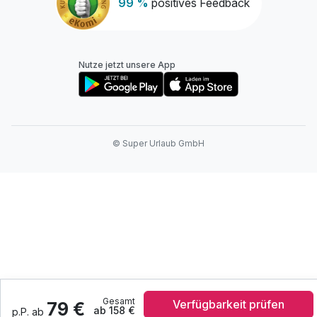
99 %
positives Feedback
Nutze jetzt unsere App
© Super Urlaub GmbH
Gesamt
Verfügbarkeit prüfen
79 €
ab 158 €
p.P. ab