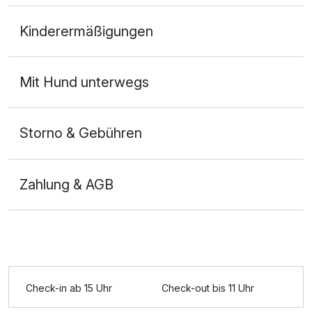
Doppelzimmer
Kinderermäßigungen
2 Erwachsene
Ausstattung
Mit Hund unterwegs
Für 2 Tage
79,00 €
p.P. ab
Storno & Gebühren
Zahlung & AGB
Doppelzimmer zur Einzelnutzung
1 Erwachsenen
Ausstattung
Check-in ab 15 Uhr
Check-out bis 11 Uhr
Für 2 Tage
127,50 €
p.P. ab