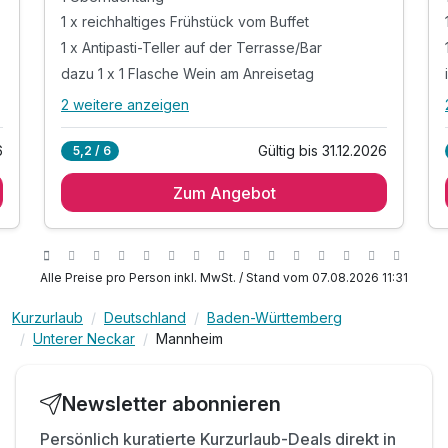
1 x reichhaltiges Frühstück vom Buffet
1 x Antipasti-Teller auf der Terrasse/Bar
dazu 1 x 1 Flasche Wein am Anreisetag
2 weitere anzeigen
Alle Inklusivleistungen
6 enthalten
6
Gültig bis 31.12.2026
5,2 / 6
1 Übernachtung**
Zum Angebot
1 x reichhaltiges Frühstück vom Buffet
1 x Antipasti-Teller auf der Terrasse/Bar
dazu 1 x 1 Flasche Wein am Anreisetag
inkl. Zugang zur Sauna & Entspannungsraum
Alle Preise pro Person inkl. MwSt. / Stand vom 07.08.2026 11:31
inkl. Nutzung des Fitnessbereiches
Kurzurlaub
Deutschland
Baden-Württemberg
Unterer Neckar
Mannheim
Newsletter abonnieren
Persönlich kuratierte Kurzurlaub-Deals direkt in