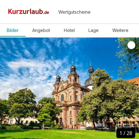
Wertgutscheine
Bilder
Angebot
Hotel
Lage
Weitere
1
1
/
/
28
28