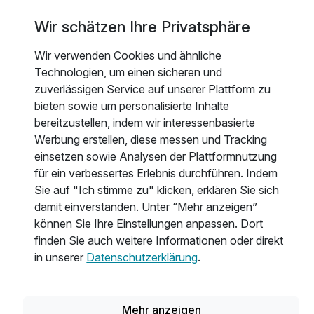
abgestimmt sind. Regionale Spezialitäten wie knuspriger
Wir schätzen Ihre Privatsphäre
Flammkuchen ergänzen die abwechslungsreiche à la carte
Speisekarte. Genießen Sie Ihr Frühstück oder ein Dinner in
Wir verwenden Cookies und ähnliche
der stilvollen Lounge oder auf der sonnigen Innenhof-
Technologien, um einen sicheren und
Terrasse. Probieren Sie einen fruchtigen Cocktail oder
zuverlässigen Service auf unserer Plattform zu
einen Aperitif der Saison in der entspannten Leo-Bar,
bieten sowie um personalisierte Inhalte
begleitet von leckeren Knabbereien. Ein besonderes
bereitzustellen, indem wir interessenbasierte
Highlight: Das Kleinkunstkabarett Schatzkistl im
Werbung erstellen, diese messen und Tracking
stimmungsvollen Gewölbekeller des Hotels – ein Muss für
einsetzen sowie Analysen der Plattformnutzung
jeden Esslingen-Besuch!
für ein verbessertes Erlebnis durchführen. Indem
Sie auf "Ich stimme zu" klicken, erklären Sie sich
Sehenswürdigkeiten & Erlebnisse in direkter Umgebung:
damit einverstanden. Unter “Mehr anzeigen”
Wasserturm & Friedrichsplatz – Mannheims Wahrzeichen
können Sie Ihre Einstellungen anpassen. Dort
direkt vor der Tür
finden Sie auch weitere Informationen oder direkt
Shopping & Bummeln auf den Planken, der berühmten
in unserer
Datenschutzerklärung
.
Einkaufsstraße
Schloss Mannheim – eines der größten Barockschlösser
Europas, nur wenige Minuten entfernt
Mehr anzeigen