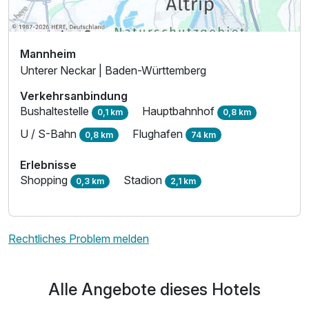
Mannheim
Unterer Neckar | Baden-Württemberg
Verkehrsanbindung
Bushaltestelle
Hauptbahnhof
0,1 km
0,8 km
U / S-Bahn
Flughafen
0,8 km
74 km
Erlebnisse
Shopping
Stadion
0,3 km
2,1 km
Rechtliches Problem melden
Alle Angebote dieses Hotels