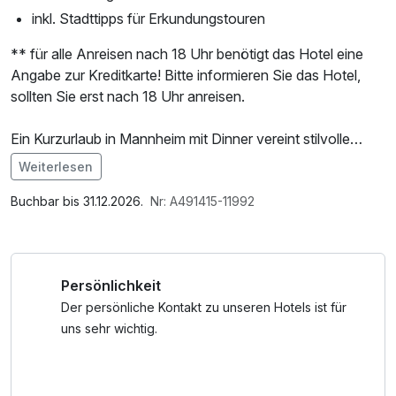
inkl. Stadttipps für Erkundungstouren
** für alle Anreisen nach 18 Uhr benötigt das Hotel eine
Angabe zur Kreditkarte! Bitte informieren Sie das Hotel,
sollten Sie erst nach 18 Uhr anreisen.
Ein Kurzurlaub in Mannheim mit Dinner vereint stilvolle
Übernachtung mit kulinarischen Höhepunkten auf
Weiterlesen
höchstem Niveau. Die lebendige Stadt im Herzen der
Im Angebot enthalten
Metropolregion Rhein-Neckar bietet den idealen Rahmen
Saunabenutzung, Nutzung des Fitnessbereichs, W-LAN
Buchbar bis 31.12.2026.
Nr: A491415-11992
für ein genussvolles Wochenende in Baden-Württemberg –
Nutzung / Internetnutzung, kostenfreier Kaffee/Tee im
urban, inspirierend und voller Geschmacksmomente.
Zimmer
Persönlichkeit
Im hauseigenen Restaurant Twist erwartet Sie eine
elegante Atmosphäre, in der goldene Akzente auf sanfte
Der persönliche Kontakt zu unseren Hotels ist für
Blautöne treffen und ein Ambiente zwischen moderner
uns sehr wichtig.
Zurückhaltung und stilvollem Luxus entsteht. Die Küche
zelebriert französisches art de vivre und verbindet es
raffiniert mit asiatischen Einflüssen. Klassische Bistrokultur