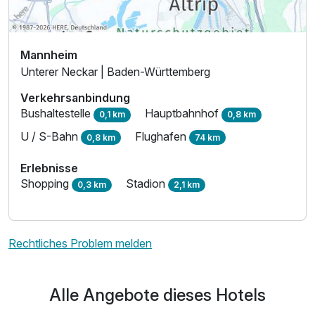
Mannheim
Unterer Neckar | Baden-Württemberg
Verkehrsanbindung
Bushaltestelle
Hauptbahnhof
0,1 km
0,8 km
U / S-Bahn
Flughafen
0,8 km
74 km
Erlebnisse
Shopping
Stadion
0,3 km
2,1 km
Rechtliches Problem melden
Alle Angebote dieses Hotels