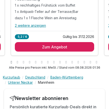
1 x reichhaltiges Frühstück vom Buffet
1 x Antipasti-Teller auf der Terrasse/Bar
dazu 1 x 1 Flasche Wein am Anreisetag
2 weitere anzeigen
Alle Inklusivleistungen
6 enthalten
6
Gültig bis 31.12.2026
5,2 / 6
1 Übernachtung**
Zum Angebot
1 x reichhaltiges Frühstück vom Buffet
1 x Antipasti-Teller auf der Terrasse/Bar
dazu 1 x 1 Flasche Wein am Anreisetag
inkl. Zugang zur Sauna & Entspannungsraum
Alle Preise pro Person inkl. MwSt. / Stand vom 08.08.2026 01:36
inkl. Nutzung des Fitnessbereiches
Kurzurlaub
Deutschland
Baden-Württemberg
Unterer Neckar
Mannheim
Newsletter abonnieren
Persönlich kuratierte Kurzurlaub-Deals direkt in