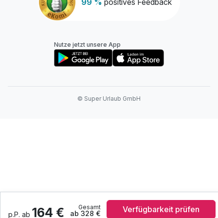
99 %
positives Feedback
Nutze jetzt unsere App
© Super Urlaub GmbH
Gesamt
Verfügbarkeit prüfen
164 €
ab 328 €
p.P. ab