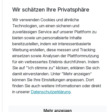
abgestimmt sind. Regionale Spezialitäten wie knuspriger
Wir schätzen Ihre Privatsphäre
Flammkuchen ergänzen die abwechslungsreiche à la carte
Speisekarte. Genießen Sie Ihr Frühstück oder ein Dinner in
Wir verwenden Cookies und ähnliche
der stilvollen Lounge oder auf der sonnigen Innenhof-
Technologien, um einen sicheren und
Terrasse. Probieren Sie einen fruchtigen Cocktail oder
zuverlässigen Service auf unserer Plattform zu
einen Aperitif der Saison in der entspannten Leo-Bar,
bieten sowie um personalisierte Inhalte
begleitet von leckeren Knabbereien. Ein besonderes
bereitzustellen, indem wir interessenbasierte
Highlight: Das Kleinkunstkabarett Schatzkistl im
Werbung erstellen, diese messen und Tracking
stimmungsvollen Gewölbekeller des Hotels – ein Muss für
einsetzen sowie Analysen der Plattformnutzung
jeden Esslingen-Besuch!
für ein verbessertes Erlebnis durchführen. Indem
Sie auf "Ich stimme zu" klicken, erklären Sie sich
Sehenswürdigkeiten & Erlebnisse in direkter Umgebung:
damit einverstanden. Unter “Mehr anzeigen”
Wasserturm & Friedrichsplatz – Mannheims Wahrzeichen
können Sie Ihre Einstellungen anpassen. Dort
direkt vor der Tür
finden Sie auch weitere Informationen oder direkt
Shopping & Bummeln auf den Planken, der berühmten
in unserer
Datenschutzerklärung
.
Einkaufsstraße
Schloss Mannheim – eines der größten Barockschlösser
Europas, nur wenige Minuten entfernt
Mehr anzeigen