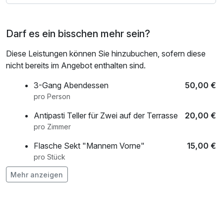
wird hier kreativ neu interpretiert – jedes Gericht vereint
Tradition und zeitgemäße Finesse zu einem kulinarischen
Darf es ein bisschen mehr sein?
Erlebnis, das nachhaltig begeistert.
Diese Leistungen können Sie hinzubuchen, sofern diese
Den perfekten Auftakt oder Ausklang Ihres Abends
nicht bereits im Angebot enthalten sind.
erleben Sie in der stilvollen Joy Bar. Benannt nach der
Mannheimer Jazzlegende Joy Fleming, verbindet sie
3-Gang Abendessen
50,00 €
kosmopolitisches Flair mit regionaler Identität.
pro Person
Ausgewählte Weine, fein abgestimmte Spirituosen und
Antipasti Teller für Zwei auf der Terrasse
20,00 €
handgemixte Cocktails stehen im Mittelpunkt der Karte.
pro Zimmer
Flasche Sekt "Mannem Vorne"
15,00 €
pro Stück
Mehr anzeigen
Flasche Wein
16,50 €
pro Stück
frischer Strauß Blumen auf dem Zimmer
25,00 €