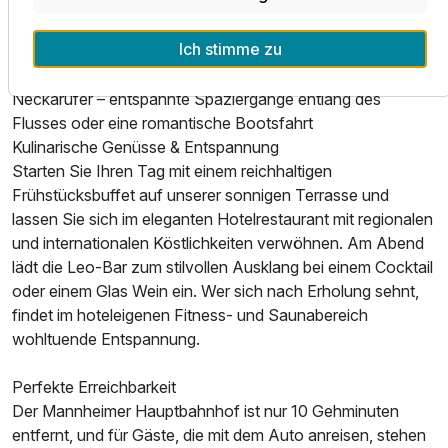
Luisenpark – eine grüne Oase mit Gondoletta-Fahrten,
exotischen Tieren und blühenden Gärten
Ich stimme zu
Technoseum – spannende interaktive Erlebnisse zur
Technik- und Industriegeschichte
Neckarufer – entspannte Spaziergänge entlang des
Flusses oder eine romantische Bootsfahrt
Kulinarische Genüsse & Entspannung
Starten Sie Ihren Tag mit einem reichhaltigen
Frühstücksbuffet auf unserer sonnigen Terrasse und
lassen Sie sich im eleganten Hotelrestaurant mit regionalen
und internationalen Köstlichkeiten verwöhnen. Am Abend
lädt die Leo-Bar zum stilvollen Ausklang bei einem Cocktail
oder einem Glas Wein ein. Wer sich nach Erholung sehnt,
findet im hoteleigenen Fitness- und Saunabereich
wohltuende Entspannung.
Perfekte Erreichbarkeit
Der Mannheimer Hauptbahnhof ist nur 10 Gehminuten
entfernt, und für Gäste, die mit dem Auto anreisen, stehen