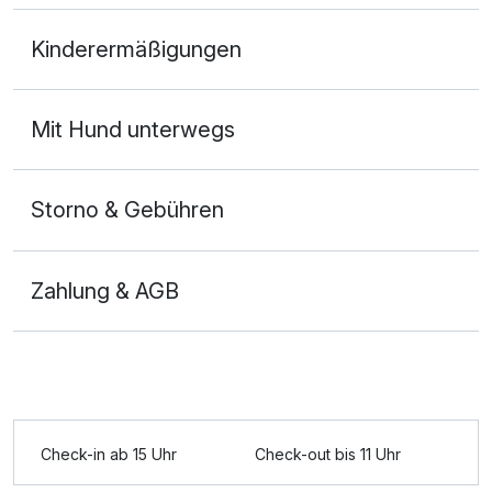
Doppelzimmer
Kinderermäßigungen
2 Erwachsene
Ausstattung
Mit Hund unterwegs
Für 3 Tage
164,00 €
p.P. ab
Storno & Gebühren
Zahlung & AGB
Doppelzimmer zur Einzelnutzung
1 Erwachsenen
Ausstattung
Check-in ab 15 Uhr
Check-out bis 11 Uhr
Für 3 Tage
261,00 €
p.P. ab