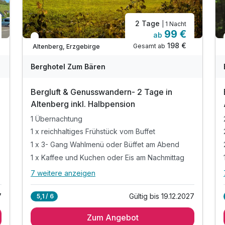
2 Tage
| 1 Nacht
99 €
ab
In 1 Woche wieder frei
198 €
Gesamt ab
Altenberg, Erzgebirge
Berghotel Zum Bären
Bergluft & Genusswandern- 2 Tage in
Altenberg inkl. Halbpension
1 Übernachtung
1 x reichhaltiges Frühstück vom Buffet
1 x 3- Gang Wahlmenü oder Büffet am Abend
1 x Kaffee und Kuchen oder Eis am Nachmittag
7 weitere anzeigen
Alle Inklusivleistungen
11 enthalten
7
Gültig bis 19.12.2027
5,1 / 6
1 Übernachtung
Zum Angebot
1 x reichhaltiges Frühstück vom Buffet