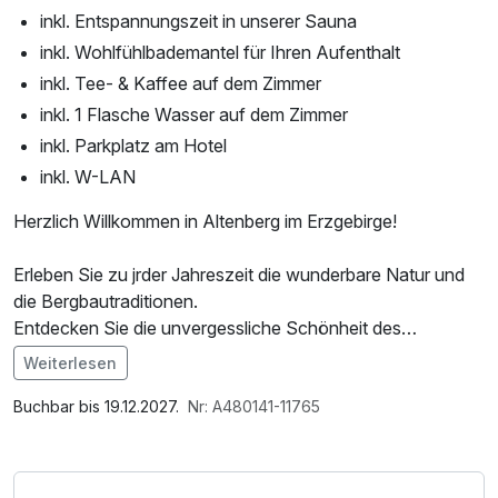
inkl. Entspannungszeit in unserer Sauna
inkl. Wohlfühlbademantel für Ihren Aufenthalt
inkl. Tee- & Kaffee auf dem Zimmer
inkl. 1 Flasche Wasser auf dem Zimmer
inkl. Parkplatz am Hotel
inkl. W-LAN
Herzlich Willkommen in Altenberg im Erzgebirge!
Erleben Sie zu jrder Jahreszeit die wunderbare Natur und
die Bergbautraditionen.
Entdecken Sie die unvergessliche Schönheit des
Erzgebirges und erleben Sie das UNESCO-Welterbe
Weiterlesen
"Montanregion Erzgebirge/Krušnohoří" über und unter
Im Angebot enthalten
Tage.
1 Flasche Mineralwasser, Saunabenutzung, Saunatuch,
Buchbar bis 19.12.2027.
Nr: A480141-11765
Leihbademantel, Parkplatz, Nutzung des Wellnessbereichs,
Wandern, Rad fahren oder rasant auf der
W-LAN Nutzung / Internetnutzung, kostenfreier
Sommerrodelbahn ins Tal rauschen, baden in den
Kaffee/Tee im Zimmer