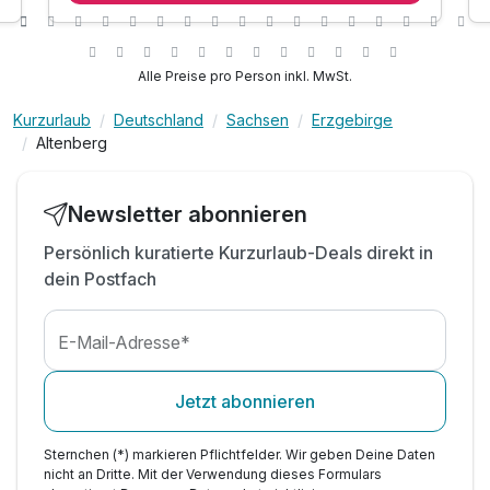
1 x 3- Gang Wahlmenü oder Büffet am Abend
1 x Kaffee und Kuchen oder Eis am Nachmittag
inkl. Eintritt in unser Schwimmbad
Alle Preise pro Person inkl. MwSt.
inkl. Entspannungszeit in unserer Sauna
Kurzurlaub
Deutschland
Sachsen
Erzgebirge
inkl. Wohlfühlbademantel für Ihren Aufenthalt
Altenberg
inkl. Tee- & Kaffeestation auf dem Zimmer
inkl. 1 Flasche Wasser auf dem Zimmer
inkl. Parkplatz am Hotel
Newsletter abonnieren
inkl. W-LAN
Persönlich kuratierte Kurzurlaub-Deals direkt in
dein Postfach
E-Mail-Adresse*
Jetzt abonnieren
Sternchen (*) markieren Pflichtfelder. Wir geben Deine Daten
nicht an Dritte. Mit der Verwendung dieses Formulars