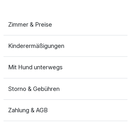
Zimmer & Preise
Doppelzimmer
Kinderermäßigungen
2 Erwachsene und 2 Kinder
Mit Hund unterwegs
Storno & Gebühren
Zahlung & AGB