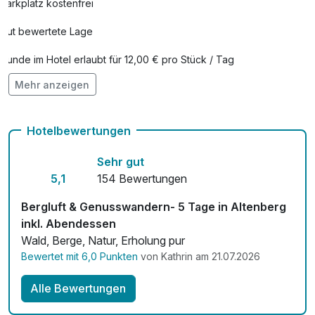
Parkplatz kostenfrei
Gut bewertete Lage
Hunde im Hotel erlaubt für 12,00 € pro Stück / Tag
Mehr anzeigen
Auch vegetarische Speisen
Kostenloses W-LAN
Hotelbewertungen
Zimmerservice verfügbar
Sehr gut
Mit Hotelbar
5,1
154 Bewertungen
Bergluft & Genusswandern- 5 Tage in Altenberg
inkl. Abendessen
Wald, Berge, Natur, Erholung pur
Bewertet mit 6,0 Punkten
von Kathrin am 21.07.2026
Alle Bewertungen