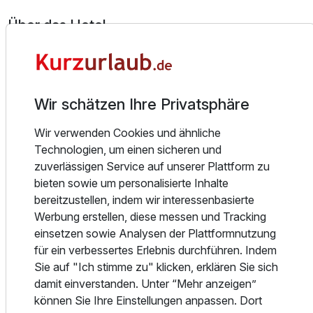
Über das Hotel
Wir laden Sie ein, bei uns Gast zu sein. Unsere Hotel-
Zimmer sind zum Wohlfühlen eingerichtet, größtenteils mit
Balkon und Blick bis ins Elbsandsteingebirge. Das
Ausstattung
Wir schätzen Ihre Privatsphäre
hauseigene Schwimmbad mit Dampfbad und Sauna
verspricht Ihnen Ruhe und Entspannung. Und der
Wir verwenden Cookies und ähnliche
Für 3 Tage
179,00 €
p.P. ab
Küchenchef des Hotels verwöhnt Sie kulinarisch mit
Technologien, um einen sicheren und
Speisen der regionalen und internationalen Küche.
zuverlässigen Service auf unserer Plattform zu
Unser 1997 wiedereröffnetes Haus verfügt über 38
bieten sowie um personalisierte Inhalte
komfortabel und gemütlich eingerichtete Zimmer, welche
bereitzustellen, indem wir interessenbasierte
mit Dusche / Badewanne, WC, Haarfön, Minibar,
Werbung erstellen, diese messen und Tracking
Direktwahltelefon, TV und größtenteils mit Balkon
Einzelzimmer
einsetzen sowie Analysen der Plattformnutzung
ausgestattet sind. Mit dem Hotellift gelangen Sie bequem
1 Erwachsenen
für ein verbessertes Erlebnis durchführen. Indem
von der Tiefgarage bis in den 3. Stock. Das Hotel bietet
Sie auf "Ich stimme zu" klicken, erklären Sie sich
Veranstaltungsräume für bis zu 120 Personen, Restaurant,
damit einverstanden. Unter “Mehr anzeigen”
Sonnenterrasse, Schwimmhalle, Sauna und Dampfbad.
können Sie Ihre Einstellungen anpassen. Dort
Lassen Sie den Alltag hinter sich – erleben Sie