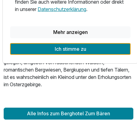
finden Sie auch weitere Informationen oder direkt
unvergessliche Tage! Die Nähe zu Dresden, der
in unserer
Datenschutzerklärung
.
Sächsischen Schweiz , Seiffen und der „Goldenen Stadt“
Prag machen unseren Ort zum idealen Ausgangspunkt für
einen erlebnisreichen Urlaub.
Mehr anzeigen
Oberbärenburg - ein Erlebnis zu jeder Jahreszeit.
Ich stimme zu
Verkehrsfrei auf einer großen Waldlichtung in 750 m Höhe
gelegen, umgeben von rauschenden Wäldern,
romantischen Bergwiesen, Bergkuppen und tiefen Tälern,
ist es wahrscheinlich ein Kleinod unter den Erholungsorten
im Osterzgebirge.
Ausstattung
Für 3 Tage
209,00 €
p.P. ab
Alle Infos zum Berghotel Zum Bären