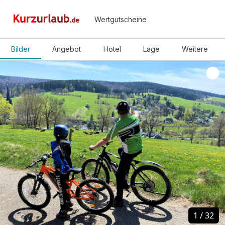
Wertgutscheine
Bilder
Angebot
Hotel
Lage
Weitere
1
1
/
/
32
32