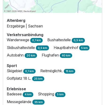
Altenberg
Erzgebirge | Sachsen
Verkehrsanbindung
Wanderwege
Bushaltestelle
0,1 km
0,5 km
Skibushaltestelle
Hauptbahnhof
0,5 km
5 km
Autobahn
Flughafen
20 km
40 km
Sport
Skigebiet
Reitmöglichk.
0,1 km
15 km
Golfplatz 18 L.
25 km
Erlebnisse
Badesee
Shopping
4 km
5 km
Messegelände
35 km