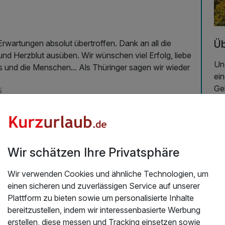
Üb
Erwartungen absolut übertroffen. Dank an all die
 und Herzblut ausüben. Wir wünschen viel Erfolg, liebe
Uns
 und die Menschen... Als Thüringer sagen wir wieder
ein
Geb
5
zu
In
Do
At
Wir schätzen Ihre Privatsphäre
Ar
ge
Wir verwenden Cookies und ähnliche Technologien, um
Ba
einen sicheren und zuverlässigen Service auf unserer
Fe
Plattform zu bieten sowie um personalisierte Inhalte
Ger
bereitzustellen, indem wir interessenbasierte Werbung
Stu
erstellen, diese messen und Tracking einsetzen sowie