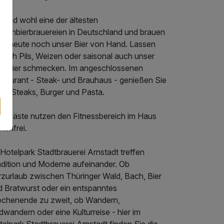
 sind wohl eine der ältesten
izenbierbrauereien in Deutschland und brauen
ch heute noch unser Bier von Hand. Lassen
 sich Pils, Weizen oder saisonal auch unser
ckbier schmecken. Im angeschlossenen
staurant - Steak- und Brauhaus - genießen Sie
ste Steaks, Burger und Pasta.
telgäste nutzen den Fitnessbereich im Haus
tenfrei.
Hotelpark Stadtbrauerei Arnstadt treffen
adition und Moderne aufeinander. Ob
rzurlaub zwischen Thüringer Wald, Bach, Bier
d Bratwurst oder ein entspanntes
chenende zu zweit, ob Wandern,
wandern oder eine Kulturreise - hier im
elpark Stadtbrauerei Arnstadt finden Sie die