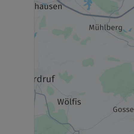
Ausstattung
Zusatznächte
Für 2 Tage
Einzelzimmer
1 Erwachsenen