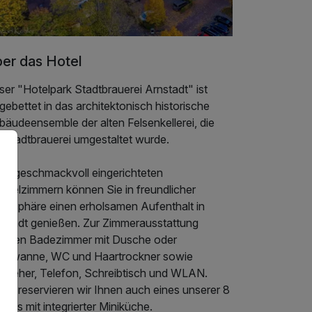
er das Hotel
er "Hotelpark Stadtbrauerei Arnstadt" ist
gebettet in das architektonisch historische
äudeensemble der alten Felsenkellerei, die
r Stadtbrauerei umgestaltet wurde.
 68 geschmackvoll eingerichteten
ppelzimmern können Sie in freundlicher
mosphäre einen erholsamen Aufenthalt in
nstadt genießen. Zur Zimmerausstattung
hören Badezimmer mit Dusche oder
dewanne, WC und Haartrockner sowie
rnseher, Telefon, Schreibtisch und WLAN.
ne reservieren wir Ihnen auch eines unserer 8
dios mit integrierter Miniküche.