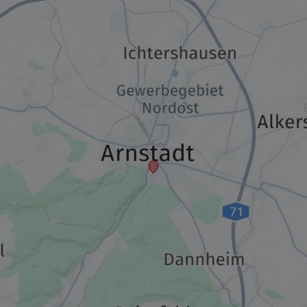
109,00 €
p.P. ab