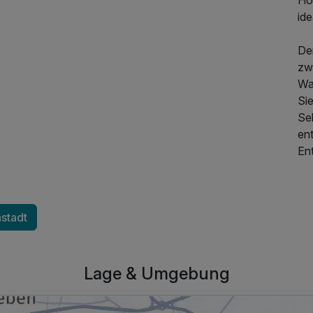
ide
Der
zw
Wa
Sie
Se
ent
En
nstadt
Lage & Umgebung