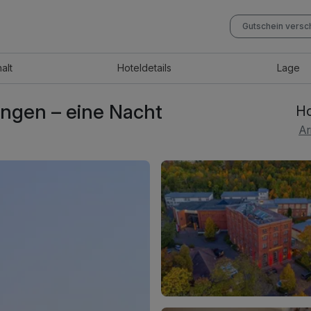
Gutschein vers
halt
Hotel
details
Lage
ngen – eine Nacht
Ho
Ar