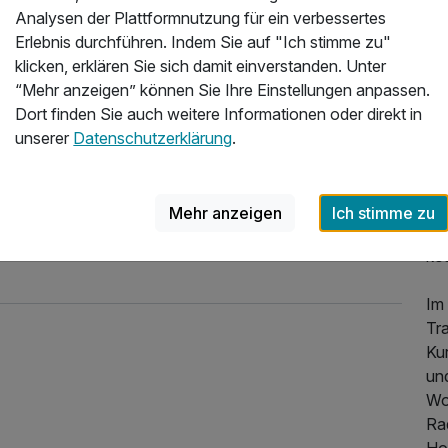
Analysen der Plattformnutzung für ein verbessertes
Wir
Erlebnis durchführen. Indem Sie auf "Ich stimme zu"
We
klicken, erklären Sie sich damit einverstanden. Unter
au
“Mehr anzeigen” können Sie Ihre Einstellungen anpassen.
Sie
Dort finden Sie auch weitere Informationen oder direkt in
Bo
unserer
Datenschutzerklärung
.
Re
be
Mehr anzeigen
Ich stimme zu
Ho
kos
Im 
Tr
Ku
un
Wo
109,00 €
p.P. ab
Rad
Hot