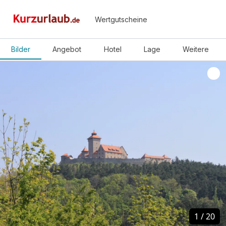
Wertgutscheine
Bilder
Angebot
Hotel
Lage
Weitere
1
1
/
/
20
20