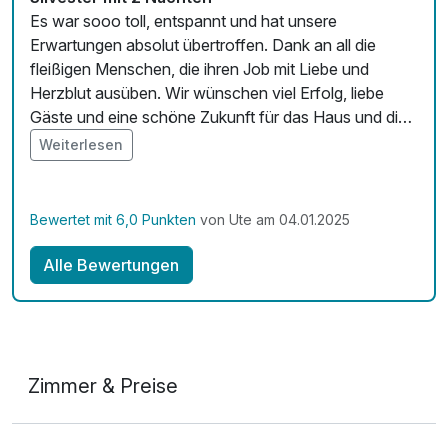
Es war sooo toll, entspannt und hat unsere
Erwartungen absolut übertroffen. Dank an all die
fleißigen Menschen, die ihren Job mit Liebe und
Herzblut ausüben. Wir wünschen viel Erfolg, liebe
Gäste und eine schöne Zukunft für das Haus und die
Menschen... Als Thüringer sagen wir wieder einmal...
Weiterlesen
Unsere Heimat ist einmalig...
Bewertet mit 6,0 Punkten
von Ute am 04.01.2025
Alle Bewertungen
Zimmer & Preise
Doppelzimmer