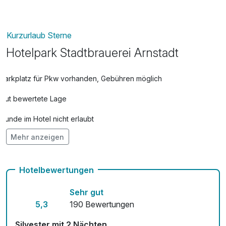
Kurzurlaub Sterne
Hotelpark Stadtbrauerei Arnstadt
Parkplatz für Pkw vorhanden, Gebühren möglich
Gut bewertete Lage
Hunde im Hotel nicht erlaubt
Mehr anzeigen
Kostenloses W-LAN
Mit Hotelbar
Hotelbewertungen
Sehr gut
5,3
190 Bewertungen
Silvester mit 2 Nächten