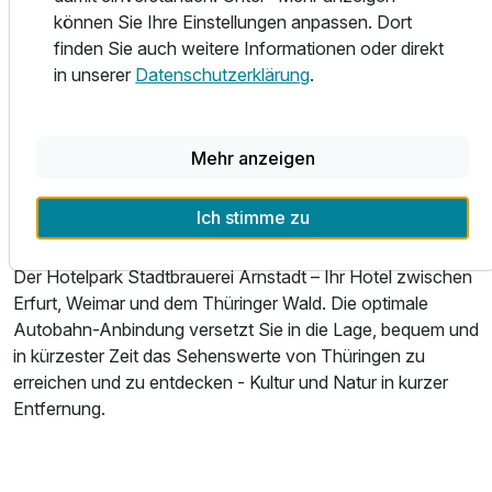
können Sie Ihre Einstellungen anpassen. Dort
Hotelgäste nutzen den Fitnessbereich im Haus kostenfrei.
finden Sie auch weitere Informationen oder direkt
in unserer
Datenschutzerklärung
.
Im Hotelpark Stadtbrauerei Arnstadt treffen Tradition und
Moderne aufeinander. Ob Kurzurlaub zwischen Thüringer
Wald, Bach, Bier und Bratwurst oder ein entspanntes
Mehr anzeigen
Wochenende zu zweit, ob Wandern, Radwandern oder
eine Kulturreise - hier im Hotelpark Stadtbrauerei Arnstadt
Ausstattung
Ich stimme zu
finden Sie die ideale Ausgangsbasis für Ihren Aufenthalt.
Für 2 Tage
149,00 €
Der Hotelpark Stadtbrauerei Arnstadt – Ihr Hotel zwischen
p.P. ab
Erfurt, Weimar und dem Thüringer Wald. Die optimale
Autobahn-Anbindung versetzt Sie in die Lage, bequem und
in kürzester Zeit das Sehenswerte von Thüringen zu
erreichen und zu entdecken - Kultur und Natur in kurzer
Entfernung.
Einzelzimmer Superior
1 Erwachsenen