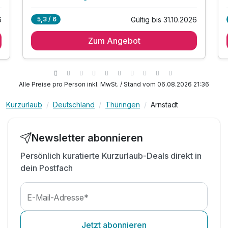
Alle Inklusivleistungen
7 enthalten
Gültig bis 31.10.2026
5,3 / 6
6
1 Übernachtung
Zum Angebot
1 x reichhaltiges Frühstück vom Buffet
1 x Wanderkarten/Flyer
1 x Lunchpaket pro Person
1 x 1 Flasche Wasser auf dem Zimmer
Alle Preise pro Person inkl. MwSt. / Stand vom 06.08.2026 21:36
inkl. Nutzung W-Lan
Kurzurlaub
Deutschland
Thüringen
Arnstadt
inkl. Parkplatz
Newsletter abonnieren
Persönlich kuratierte Kurzurlaub-Deals direkt in
dein Postfach
E-Mail-Adresse*
Jetzt abonnieren