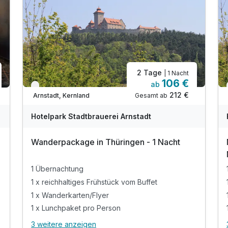
2 Tage
| 1 Nacht
106 €
ab
Nur noch bis Oktober
212 €
Gesamt ab
Arnstadt, Kernland
Hotelpark Stadtbrauerei Arnstadt
Wanderpackage in Thüringen - 1 Nacht
1 Übernachtung
1 x reichhaltiges Frühstück vom Buffet
1 x Wanderkarten/Flyer
1 x Lunchpaket pro Person
3 weitere anzeigen