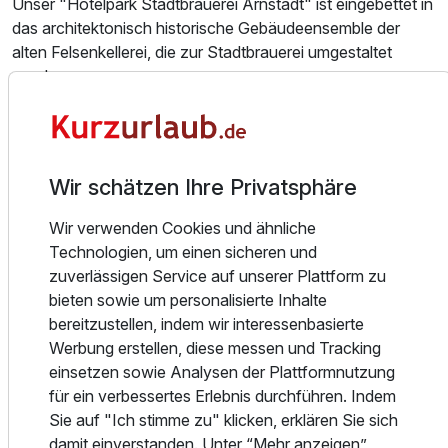
Unser "Hotelpark Stadtbrauerei Arnstadt" ist eingebettet in
das architektonisch historische Gebäudeensemble der
Ausstattung
alten Felsenkellerei, die zur Stadtbrauerei umgestaltet
wurde.
Zusatznächte
In 68 geschmackvoll eingerichteten Doppelzimmern
können Sie in freundlicher Atmosphäre einen erholsamen
Für 2 Tage
106,00 €
p.P. ab
Aufenthalt in Arnstadt genießen. Zur Zimmerausstattung
Wir schätzen Ihre Privatsphäre
gehören Badezimmer mit Dusche oder Badewanne, WC
und Haartrockner sowie Fernseher, Telefon, Schreibtisch
Wir verwenden Cookies und ähnliche
und WLAN. Gerne reservieren wir Ihnen auch eines
Technologien, um einen sicheren und
unserer 8 Studios mit integrierter Miniküche.
zuverlässigen Service auf unserer Plattform zu
Einzelzimmer
bieten sowie um personalisierte Inhalte
1 Erwachsenen
Wir sind wohl eine der ältesten Weizenbierbrauereien in
bereitzustellen, indem wir interessenbasierte
Deutschland und brauen auch heute noch unser Bier von
Werbung erstellen, diese messen und Tracking
Hand. Lassen Sie sich Pils, Weizen oder saisonal auch
einsetzen sowie Analysen der Plattformnutzung
unser Bockbier schmecken. Im angeschlossenen
für ein verbessertes Erlebnis durchführen. Indem
Restaurant - Steak- und Brauhaus - genießen Sie beste
Sie auf "Ich stimme zu" klicken, erklären Sie sich
Steaks, Burger und Pasta.
damit einverstanden. Unter “Mehr anzeigen”