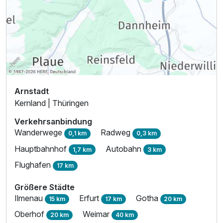
Arnstadt
Kernland | Thüringen
Verkehrsanbindung
Wanderwege
Radweg
0,1 km
0,3 km
Hauptbahnhof
Autobahn
1,7 km
3 km
Flughafen
17 km
Größere Städte
Ilmenau
Erfurt
Gotha
15 km
17 km
20 km
Oberhof
Weimar
20 km
40 km