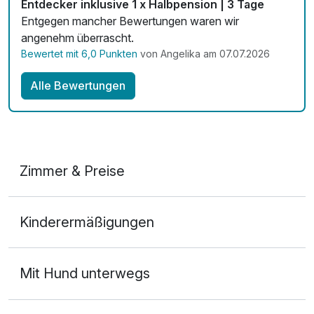
Entdecker inklusive 1 x Halbpension | 3 Tage
Entgegen mancher Bewertungen waren wir
angenehm überrascht.
Bewertet mit 6,0 Punkten
von Angelika am 07.07.2026
Alle Bewertungen
Zimmer & Preise
Doppelzimmer
Kinderermäßigungen
2 Erwachsene
Ausstattung
Mit Hund unterwegs
Für 5 Tage
149,00 €
p.P. ab