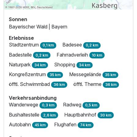
Sonnen
Bayerischer Wald | Bayern
Erlebnisse
Stadtzentrum
Badesee
0,1 km
0,2 km
Badestelle
Fahrradverleih
0,2 km
10 km
Naturpark
Shopping
34 km
34 km
Kongreßzentrum
Messegelände
35 km
35 km
öfftl. Schwimmbad
öfftl. Therme
36 km
36 km
Verkehrsanbindung
Wanderwege
Radweg
0,3 km
0,5 km
Bushaltestelle
Hauptbahnhof
2,6 km
30 km
Autobahn
Flughafen
45 km
74 km