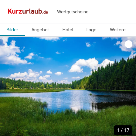
Wertgutscheine
Bilder
Angebot
Hotel
Lage
Weitere
1
1
/
/
17
17