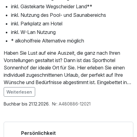
inkl. Gästekarte Wegscheider Land**
inkl. Nutzung des Pool- und Saunabereichs
inkl. Parkplatz am Hotel
inkl. W-Lan Nutzung
* alkoholfreie Alternative möglich
Haben Sie Lust auf eine Auszeit, die ganz nach Ihren
Vorstellungen gestaltet ist? Dann ist das Sporthotel
Sonnenhof der ideale Ort für Sie. Hier erleben Sie einen
individuell zugeschnittenen Urlaub, der perfekt auf Ihre
Wünsche und Bedürfnisse abgestimmt ist. Eingebettet in
eine atemberaubende Naturkulisse und mitten in der
Weiterlesen
bayerischen Idylle, bietet Ihnen das Hotel alles, was Sie für
Im Angebot enthalten
Ihre persönliche Erholung und Ihr Wohlbefinden brauchen
1 x Welcome Drink, Saunabenutzung, Parkplatz, Nutzung
Buchbar bis 21.12.2026.
Nr: A480886-12021
– von abwechslungsreichen sportlichen Aktivitäten bis hin
des Wellnessbereichs, W-LAN Nutzung / Internetnutzung,
zu entspannenden Momenten der Ruhe und Besinnung.
ganztägige Nutzung Wellnessbereich nach check out
Ob Sie aktiv sein und sich sportlich betätigen möchten oder
Persönlichkeit
einfach die Seele baumeln lassen wollen – im Sporthotel