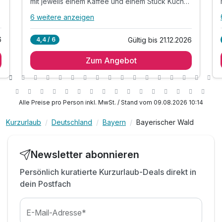
mit jeweils einem Kaffee und einem Stück Kuchen
6 weitere anzeigen
Alle Inklusivleistungen
10 enthalten
6
Gültig bis 21.12.2026
4,4 / 6
1 Übernachtung im gemütlichen Zimmer
Zum Angebot
1 x reichhaltiges Frühstück vom Buffet
1 x Kaffeekränzchen im Hotel
mit jeweils einem Kaffee und einem Stück
Kuchen
Alle Preise pro Person inkl. MwSt. / Stand vom 09.08.2026 10:14
1 x Eierlikör zur Begrüßung*
Kurzurlaub
Deutschland
Bayern
Bayerischer Wald
inkl. Gästekarte Wegscheider Land**
inkl. Nutzung des Pool- und Saunabereichs
inkl. Parkplatz am Hotel
Newsletter abonnieren
inkl. W-Lan Nutzung
Persönlich kuratierte Kurzurlaub-Deals direkt in
* alkoholfreie Alternative möglich
dein Postfach
E-Mail-Adresse*