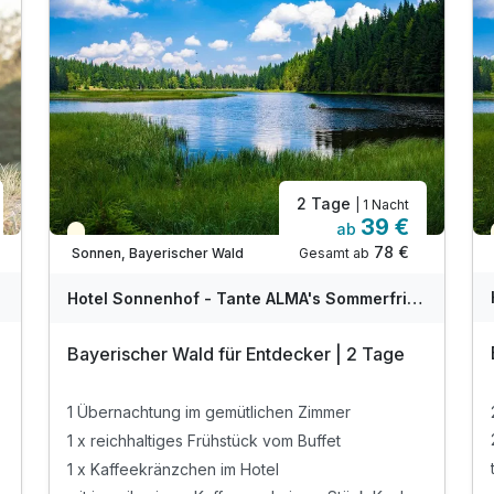
2 Tage
| 1 Nacht
39 €
ab
Teilweise ausgelastet
78 €
Gesamt ab
Sonnen, Bayerischer Wald
Hotel Sonnenhof - Tante ALMA's Sommerfrische
Bayerischer Wald für Entdecker | 2 Tage
1 Übernachtung im gemütlichen Zimmer
1 x reichhaltiges Frühstück vom Buffet
1 x Kaffeekränzchen im Hotel