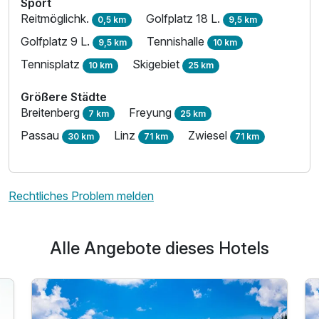
Sport
Reitmöglichk.
Golfplatz 18 L.
0,5 km
9,5 km
Golfplatz 9 L.
Tennishalle
9,5 km
10 km
Tennisplatz
Skigebiet
10 km
25 km
Größere Städte
Breitenberg
Freyung
7 km
25 km
Passau
Linz
Zwiesel
30 km
71 km
71 km
Rechtliches Problem melden
Alle Angebote dieses Hotels