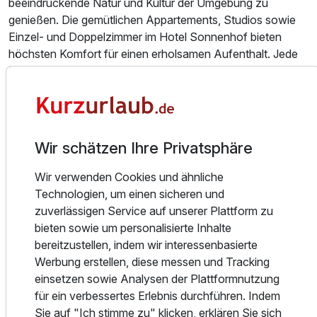
beeindruckende Natur und Kultur der Umgebung zu
genießen. Die gemütlichen Appartements, Studios sowie
Einzel- und Doppelzimmer im Hotel Sonnenhof bieten
höchsten Komfort für einen erholsamen Aufenthalt. Jede
Unterkunft verfügt über WLAN, SAT-TV und ein modernes
Badezimmer mit Dusche und WC.
Gäste des Hotel Sonnenhof genießen freien Zugang zum
hauseigenen Hallenbad und Sauna. Hier lassen sich Körper
Wir schätzen Ihre Privatsphäre
und Geist entspannen, neue Kraft tanken und die Ruhe der
Umgebung in vollen Zügen genießen. Die Lage des Hotels
Wir verwenden Cookies und ähnliche
eignet sich hervorragend für Outdoor-Aktivitäten. Direkt am
Technologien, um einen sicheren und
Hotel können Gäste in Langlaufloipen einsteigen, und die
zuverlässigen Service auf unserer Plattform zu
Umgebung lädt zu Wanderungen und Radtouren ein. Für
bieten sowie um personalisierte Inhalte
Golfliebhaber gibt es in der Nähe entsprechende
bereitzustellen, indem wir interessenbasierte
Angebote, und im Winter sind Skigebiete wie
Werbung erstellen, diese messen und Tracking
Oberfrauenwald-Geiersberg (ca. 5 km entfernt) und
einsetzen sowie Analysen der Plattformnutzung
Hochficht (ca. 12 km entfernt) gut erreichbar.
für ein verbessertes Erlebnis durchführen. Indem
Das Sporthotel Sonnenhof liegt in Sonnen, einem
Sie auf "Ich stimme zu" klicken, erklären Sie sich