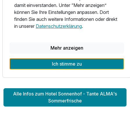
charmanten Ort im Bayerischen Wald, nahe der
damit einverstanden. Unter “Mehr anzeigen”
österreichischen Grenze. Die Umgebung ist geprägt von
können Sie Ihre Einstellungen anpassen. Dort
sanften Hügeln, dichten Wäldern und idyllischen Wiesen,
finden Sie auch weitere Informationen oder direkt
ideal für Wanderungen, Radtouren und Wintersport. Der
in unserer
Datenschutzerklärung
.
nahegelegene Nationalpark Bayerischer Wald bietet eine
beeindruckende Naturlandschaft und zahlreiche
Freizeitmöglichkeiten. Zudem ist die historische Stadt
Mehr anzeigen
Passau, bekannt für ihre barocke Altstadt und die
Dreiflüssestadt-Kulisse, nur etwa 30 km entfernt und einen
Ich stimme zu
Ausflug wert.
Alle Infos zum Hotel Sonnenhof - Tante ALMA's
Sommerfrische