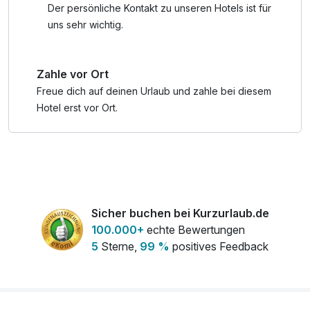
Sonnenhof haben Sie die freie Wahl. Für die sportlich
Der persönliche Kontakt zu unseren Hotels ist für
ambitionierten Gäste gibt es ein breites Angebot an
uns sehr wichtig.
Freizeitmöglichkeiten: Erkunden Sie die wunderschöne
Umgebung bei Wanderungen durch unberührte Wälder,
Zahle vor Ort
radeln Sie auf malerischen Wegen oder erleben Sie die
Kraft der Natur beim Nordic Walking. Wer es lieber ruhiger
Freue dich auf deinen Urlaub und zahle bei diesem
angehen möchte, kann sich in der idyllischen Umgebung
Hotel erst vor Ort.
einfach zurücklehnen, die frische Luft genießen und die
Ruhe der Natur auf sich wirken lassen.
**inkl. Gästekarte Wegscheider Land (im Rahmen der
Kurtaxe) mit vielen Vergünstigungen bei Freizeitpartnern
wie Bädern & Seen, Tierparks, Outdoor-Aktivitäten, sowie
Sicher buchen bei Kurzurlaub.de
Museen
100.000+
echte Bewertungen
5
Sterne,
99 %
positives Feedback