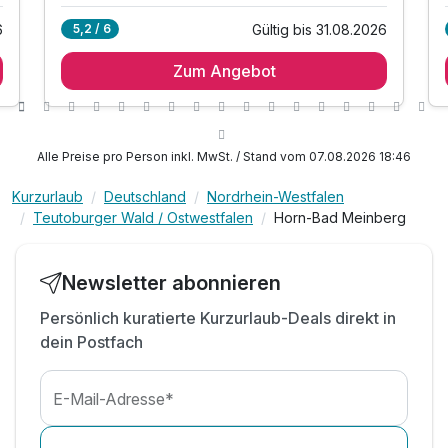
6
Gültig bis 31.08.2026
5,2 / 6
1 Übernachtung
Zum Angebot
1 x reichhaltiges Frühstück vom Buffet
1 x prickelnde Fl. Prosecco für die Zeit zu Zweit
inkl. Nutzung des Saunabereiches mit finnischer
Sauna, Dampfbad, Sanarium, Schwimmbad &
Alle Preise pro Person inkl. MwSt. / Stand vom 07.08.2026 18:46
Fitnessr.
inkl. Leihbademantel und Slipper
Kurzurlaub
Deutschland
Nordrhein-Westfalen
Teutoburger Wald / Ostwestfalen
Horn-Bad Meinberg
inkl. 1 Flasche Mineralwasser auf dem Zimmer
inkl. Parkplatz
inkl. W-LAN
Newsletter abonnieren
Persönlich kuratierte Kurzurlaub-Deals direkt in
dein Postfach
E-Mail-Adresse*