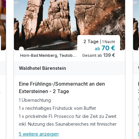
2 Tage
| 1 Nacht
70 €
ab
Nur noch bis August
139 €
Gesamt ab
Horn-Bad Meinberg, Teutoburger Wald / Ostwestfalen
Waldhotel Bärenstein
Eine Frühlings-/Sommernacht an den
Extersteinen - 2 Tage
1 Übernachtung
1 x reichhaltiges Frühstück vom Buffet
1 x prickelnde Fl. Prosecco für die Zeit zu Zweit
inkl. Nutzung des Saunabereiches mit finnischer
5 weitere anzeigen
Alle Inklusivleistungen
9 enthalten