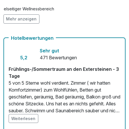
12.15 bis 13.00 Uhr und 13.30 bis 14.45 Uhr und 15.00 bis
16.30 Uhr
Vielseitiger Wellnessbereich
Donnertag: 12.00 bis 13.45 Uhr und 15.30 bis 17.15 Uhr
Mehr anzeigen
Hunde im Hotel erlaubt für 10,00 € pro Stück / Tag
Freitag: 10.00 bis 11.45 Uhr und 16.00 bis 18.15 Uhr
Samstag: frei
Auch vegetarische Speisen
Sonntag: frei
Hotelbewertungen
Fitnessgeräte stehen bereit
Sehr gut
Kostenloses W-LAN
5,2
471 Bewertungen
Zimmerservice verfügbar
Frühlings-/Sommertraum an den Extersteinen - 3
Tage
Mit Hotelbar
5 von 5 Sterne wohl verdient. Zimmer ( wir hatten
Komfortzimmer) zum Wohlfühlen, Betten gut
geschlafen, geräumig, Bad geräumig, Balkon groß und
schöne Sitzecke. Uns hat es an nichts gefehlt. Alles
sauber. Schwimm und Saunabereich sauber und nicht
überlaufen. Service immer freundlich.
Weiterlesen
Frühstücksbuffett reichlich und große Auswahl.