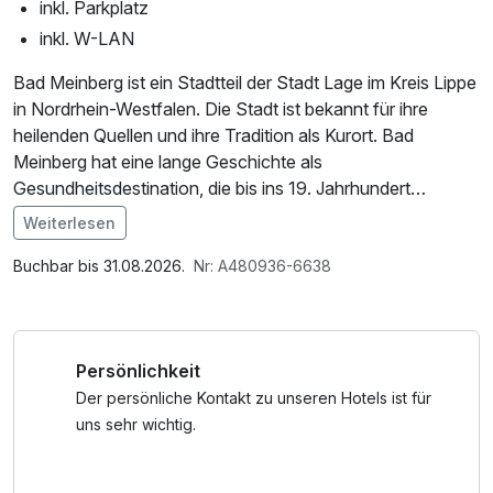
inkl. Parkplatz
inkl. W-LAN
Bad Meinberg ist ein Stadtteil der Stadt Lage im Kreis Lippe
in Nordrhein-Westfalen. Die Stadt ist bekannt für ihre
heilenden Quellen und ihre Tradition als Kurort. Bad
Meinberg hat eine lange Geschichte als
Gesundheitsdestination, die bis ins 19. Jahrhundert
zurückreicht. Die Region ist von einer wunderschönen
Weiterlesen
Natur geprägt, die sich ideal für Erholung und Entspannung
Im Angebot enthalten
eignet.
1 Flasche Mineralwasser, Saunabenutzung, Saunatuch,
Buchbar bis 31.08.2026.
Nr: A480936-6638
Parkplatz, Nutzung des Fitnessbereichs, Nutzung des
Ein besonderes Merkmal von Bad Meinberg ist der Kurpark,
Wellnessbereichs, W-LAN Nutzung / Internetnutzung
der mit seinen weitläufigen Grünflächen, alten Bäumen und
Persönlichkeit
schönen Spazierwegen ein beliebter Ort für Besucher ist.
Hier finden oft Veranstaltungen und Konzerte statt, die zur
Der persönliche Kontakt zu unseren Hotels ist für
lebendigen Atmosphäre des Ortes beitragen. Die Stadt
uns sehr wichtig.
bietet auch verschiedene Wellness- und
Gesundheitseinrichtungen, die auf die Bedürfnisse von