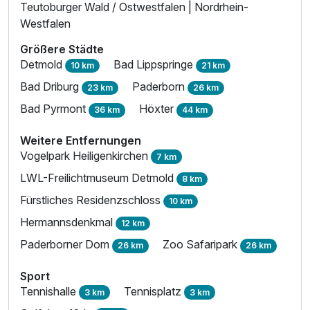
Teutoburger Wald / Ostwestfalen | Nordrhein-
Westfalen
Größere Städte
Detmold
Bad Lippspringe
10 km
21 km
Bad Driburg
Paderborn
23 km
26 km
Bad Pyrmont
Höxter
36 km
44 km
Weitere Entfernungen
Vogelpark Heiligenkirchen
7 km
LWL-Freilichtmuseum Detmold
8 km
Fürstliches Residenzschloss
10 km
Hermannsdenkmal
12 km
Paderborner Dom
Zoo Safaripark
26 km
26 km
Sport
Tennishalle
Tennisplatz
3 km
3 km