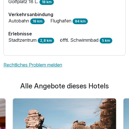
Golfplatz 18 L.
18 km
Verkehrsanbindung
Autobahn
Flughafen
18 km
84 km
Erlebnisse
Stadtzentrum
öfftl. Schwimmbad
2,8 km
5 km
Rechtliches Problem melden
Alle Angebote dieses Hotels