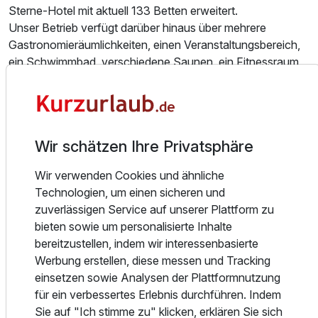
Sterne-Hotel mit aktuell 133 Betten erweitert.
Unser Betrieb verfügt darüber hinaus über mehrere
Gastronomieräumlichkeiten, einen Veranstaltungsbereich,
ein Schwimmbad, verschiedene Saunen, ein Fitnessraum
und unser Partner „Wellness für die Sinne“ bietet zudem
Massagen, Kosmetik und vieles mehr an.
Bitte beachten Sie, dass Massageanwendungen
rechtzeitig gebucht werden müssen, da der Dienstleister
Wir schätzen Ihre Privatsphäre
nur auf Terminanfrage ins Haus kommt.
Bei Fragen zu Wellnessanwendungen können Sie unseren
Wir verwenden Cookies und ähnliche
Partner „Wellness für die Sinne“-Frau Peter, telefonisch
Technologien, um einen sicheren und
unter 01520-6755806 oder per EMail info(a)wellness-
zuverlässigen Service auf unserer Plattform zu
fuer-sinne(.)de erreichen.
bieten sowie um personalisierte Inhalte
Bei Anwendungen, die nicht 24h vorher storniert werden,
bereitzustellen, indem wir interessenbasierte
entstehen Stornierungsgebühren in voller Summe der
Werbung erstellen, diese messen und Tracking
Anwendungen.
einsetzen sowie Analysen der Plattformnutzung
für ein verbessertes Erlebnis durchführen. Indem
In unserem Restaurant möchten wir Ihnen handwerklich
Sie auf "Ich stimme zu" klicken, erklären Sie sich
sorgfältig zubereitete Speisen zu einem attraktiven Preis