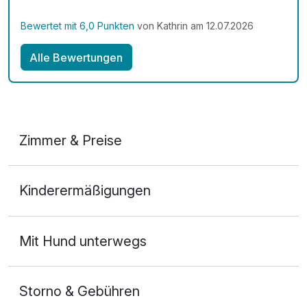
Richtig gut. Restaurant im Hotel sehr schönes
Ambiente, freundlich und gutes Preis
Bewertet mit 6,0 Punkten
von Kathrin am 12.07.2026
Leistungsverhältnis. Sehr gut was wir gegessen
hatten. Toller Ausgangsort für Unternehmungen zu
Alle Bewertungen
Fuß, Rad oder Auto. Externsteine in 20 Minuten zu
erreichen. Ruhige Lage des Hotels fernab vom Trubel.
Klare Weiterempfehlung.
Zimmer & Preise
Doppelzimmer Komfort
Kinderermäßigungen
2 Erwachsene
Mit Hund unterwegs
Storno & Gebühren