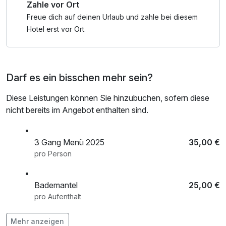
Zahle vor Ort
Kurgästen und Erholungssuchenden ausgerichtet sind.
Freue dich auf deinen Urlaub und zahle bei diesem
Die Umgebung von Bad Meinberg ist reich an Natur und
Hotel erst vor Ort.
bietet zahlreiche Möglichkeiten für Outdoor-Aktivitäten wie
Wandern und Radfahren. Die nahegelegenen Teutoburger
Wald und die Lipper Bergland sind ideal für Naturliebhaber
Darf es ein bisschen mehr sein?
und bieten eine Vielzahl von Wanderwegen mit
unterschiedlichen Schwierigkeitsgraden.
Diese Leistungen können Sie hinzubuchen, sofern diese
nicht bereits im Angebot enthalten sind.
Darüber hinaus ist Bad Meinberg ein guter Ausgangspunkt,
um die Region Lippe zu erkunden, die für ihre historischen
Städte, Schlösser und kulturellen Sehenswürdigkeiten
3 Gang Menü 2025
35,00 €
bekannt ist. Dazu gehören das Schloss Detmold, die
pro Person
Externsteine und die historische Altstadt von Lemgo.
Bademantel
25,00 €
Insgesamt bietet Bad Meinberg eine Kombination aus
pro Aufenthalt
Gesundheitsangeboten, schöner Natur und kulturellen
Erlebnissen, die es zu einem attraktiven Ziel für
Flasche Hausmarke Sekt 0,75l
30,00 €
Mehr anzeigen
Erholungssuchende und Naturliebhaber macht.