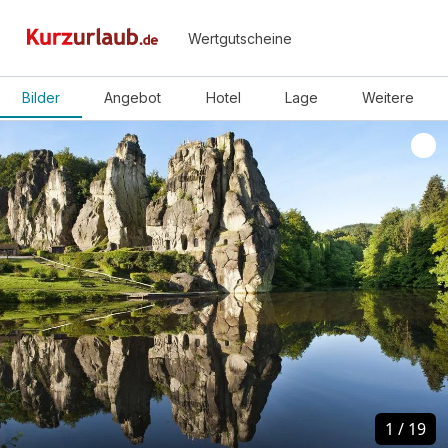
Wertgutscheine
Bilder
Angebot
Hotel
Lage
Weitere
1
1
/
/
19
19