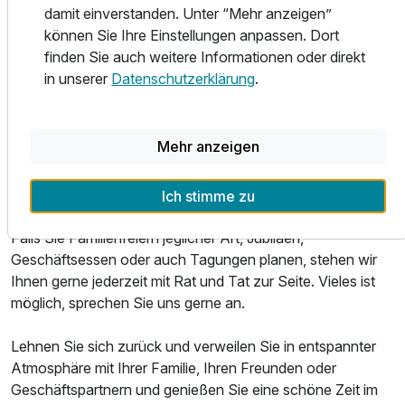
damit einverstanden. Unter “Mehr anzeigen”
anbieten. Unsere Produkte beziehen wir dabei zu einem
können Sie Ihre Einstellungen anpassen. Dort
Großteil aus der Region, insbesondere die meisten
finden Sie auch weitere Informationen oder direkt
Fleischsorten kommen aus dem ostwestfälischen Raum.
in unserer
Datenschutzerklärung
.
Somit ist die Herkunft der Lebensmittel nachvollziehbar und
eine gleichbleibende Qualität gewährleistet. Hunde sind in
der Gastronomie nicht gestattet.
Mehr anzeigen
Genießen Sie bodenständige Küche, bekannt und beliebt,
in gemütlichem Ambiente.
Ich stimme zu
Falls Sie Familienfeiern jeglicher Art, Jubiläen,
Geschäftsessen oder auch Tagungen planen, stehen wir
Ihnen gerne jederzeit mit Rat und Tat zur Seite. Vieles ist
möglich, sprechen Sie uns gerne an.
Lehnen Sie sich zurück und verweilen Sie in entspannter
Atmosphäre mit Ihrer Familie, Ihren Freunden oder
Geschäftspartnern und genießen Sie eine schöne Zeit im