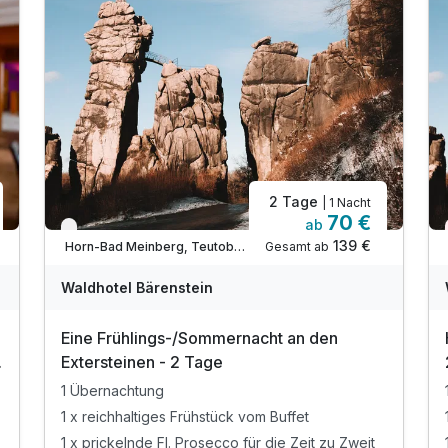
2 Tage
| 1 Nacht
70 €
ab
Nur noch bis August
139 €
Gesamt ab
Horn-Bad Meinberg, Teutoburger Wald / Ostwestfalen
Waldhotel Bärenstein
Eine Frühlings-/Sommernacht an den
Extersteinen - 2 Tage
1 Übernachtung
1 x reichhaltiges Frühstück vom Buffet
1 x prickelnde Fl. Prosecco für die Zeit zu Zweit