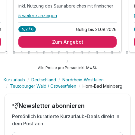
inkl. Nutzung des Saunabereiches mit finnischer
5 weitere anzeigen
Alle Inklusivleistungen
9 enthalten
6
Gültig bis 31.08.2026
5,2 / 6
1 Übernachtung
Zum Angebot
1 x reichhaltiges Frühstück vom Buffet
1 x prickelnde Fl. Prosecco für die Zeit zu Zweit
inkl. Nutzung des Saunabereiches mit finnischer
Sauna, Dampfbad, Sanarium, Schwimmbad &
Alle Preise pro Person inkl. MwSt.
Fitnessr.
inkl. Leihbademantel und Slipper
Kurzurlaub
Deutschland
Nordrhein-Westfalen
Teutoburger Wald / Ostwestfalen
Horn-Bad Meinberg
inkl. 1 Flasche Mineralwasser auf dem Zimmer
inkl. Parkplatz
inkl. W-LAN
Newsletter abonnieren
Persönlich kuratierte Kurzurlaub-Deals direkt in
dein Postfach