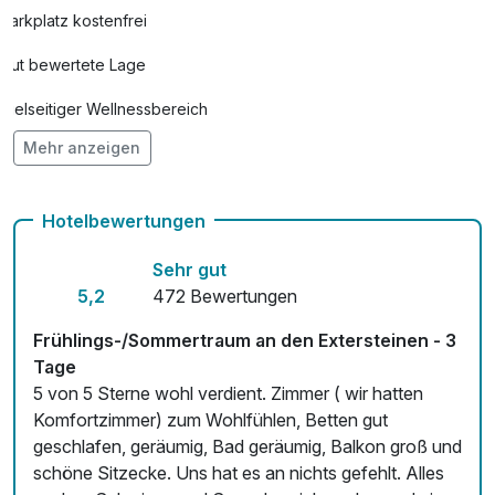
Parkplatz kostenfrei
14.00 bis 17.00 Uhr
Mittwoch: 7.45 bis 9.15 Uhr und 10.00 bis 11.45 Uhr und
Gut bewertete Lage
12.15 bis 13.00 Uhr und 13.30 bis 14.45 Uhr und 15.00 bis
16.30 Uhr
Vielseitiger Wellnessbereich
Donnertag: 12.00 bis 13.45 Uhr und 15.30 bis 17.15 Uhr
Mehr anzeigen
Hunde im Hotel erlaubt für 10,00 € pro Stück / Tag
Freitag: 10.00 bis 11.45 Uhr und 16.00 bis 18.15 Uhr
Samstag: frei
Auch vegetarische Speisen
Sonntag: frei
Hotelbewertungen
Fitnessgeräte stehen bereit
Sehr gut
Kostenloses W-LAN
5,2
472 Bewertungen
Zimmerservice verfügbar
Frühlings-/Sommertraum an den Extersteinen - 3
Tage
Mit Hotelbar
5 von 5 Sterne wohl verdient. Zimmer ( wir hatten
Komfortzimmer) zum Wohlfühlen, Betten gut
geschlafen, geräumig, Bad geräumig, Balkon groß und
schöne Sitzecke. Uns hat es an nichts gefehlt. Alles