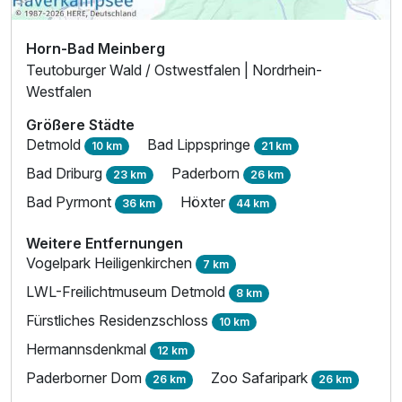
Horn-Bad Meinberg
Teutoburger Wald / Ostwestfalen | Nordrhein-
Westfalen
Größere Städte
Detmold
Bad Lippspringe
10 km
21 km
Bad Driburg
Paderborn
23 km
26 km
Bad Pyrmont
Höxter
36 km
44 km
Weitere Entfernungen
Vogelpark Heiligenkirchen
7 km
LWL-Freilichtmuseum Detmold
8 km
Fürstliches Residenzschloss
10 km
Hermannsdenkmal
12 km
Paderborner Dom
Zoo Safaripark
26 km
26 km