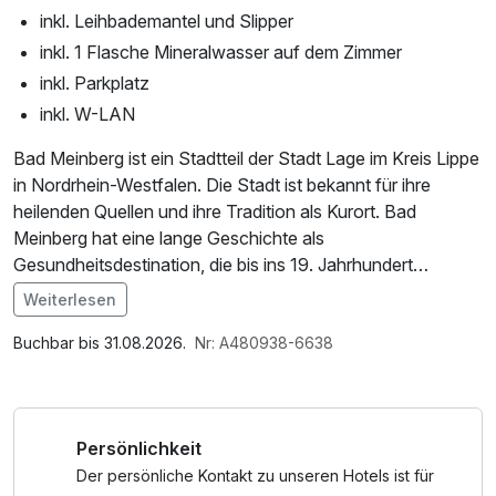
inkl. Leihbademantel und Slipper
inkl. 1 Flasche Mineralwasser auf dem Zimmer
inkl. Parkplatz
inkl. W-LAN
Bad Meinberg ist ein Stadtteil der Stadt Lage im Kreis Lippe
in Nordrhein-Westfalen. Die Stadt ist bekannt für ihre
heilenden Quellen und ihre Tradition als Kurort. Bad
Meinberg hat eine lange Geschichte als
Gesundheitsdestination, die bis ins 19. Jahrhundert
zurückreicht. Die Region ist von einer wunderschönen
Weiterlesen
Natur geprägt, die sich ideal für Erholung und Entspannung
Im Angebot enthalten
eignet.
1 Flasche Mineralwasser, Saunabenutzung, Saunatuch,
Buchbar bis 31.08.2026.
Nr: A480938-6638
Parkplatz, Nutzung des Fitnessbereichs, Nutzung des
Ein besonderes Merkmal von Bad Meinberg ist der Kurpark,
Wellnessbereichs, W-LAN Nutzung / Internetnutzung
der mit seinen weitläufigen Grünflächen, alten Bäumen und
Persönlichkeit
schönen Spazierwegen ein beliebter Ort für Besucher ist.
Hier finden oft Veranstaltungen und Konzerte statt, die zur
Der persönliche Kontakt zu unseren Hotels ist für