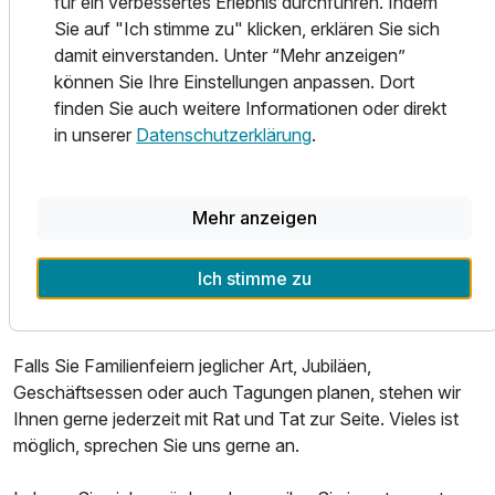
für ein verbessertes Erlebnis durchführen. Indem
Sie auf "Ich stimme zu" klicken, erklären Sie sich
In unserem Restaurant möchten wir Ihnen handwerklich
damit einverstanden. Unter “Mehr anzeigen”
sorgfältig zubereitete Speisen zu einem attraktiven Preis
können Sie Ihre Einstellungen anpassen. Dort
anbieten. Unsere Produkte beziehen wir dabei zu einem
finden Sie auch weitere Informationen oder direkt
Großteil aus der Region, insbesondere die meisten
in unserer
Datenschutzerklärung
.
Fleischsorten kommen aus dem ostwestfälischen Raum.
Somit ist die Herkunft der Lebensmittel nachvollziehbar und
eine gleichbleibende Qualität gewährleistet. Hunde sind in
Mehr anzeigen
der Gastronomie nicht gestattet.
Ich stimme zu
Genießen Sie bodenständige Küche, bekannt und beliebt,
in gemütlichem Ambiente.
Falls Sie Familienfeiern jeglicher Art, Jubiläen,
Geschäftsessen oder auch Tagungen planen, stehen wir
Ihnen gerne jederzeit mit Rat und Tat zur Seite. Vieles ist
möglich, sprechen Sie uns gerne an.