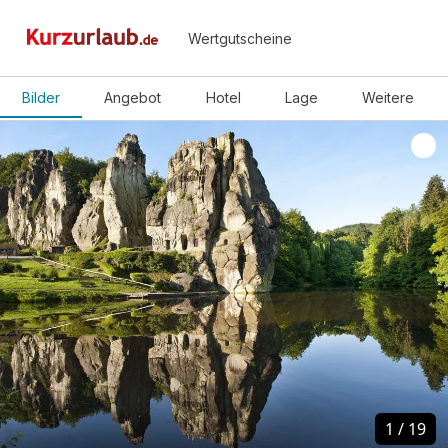
Wertgutscheine
Bilder
Angebot
Hotel
Lage
Weitere
1
1
/
/
19
19