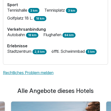
Sport
Tennishalle
Tennisplatz
3 km
3 km
Golfplatz 18 L.
18 km
Verkehrsanbindung
Autobahn
Flughafen
18 km
84 km
Erlebnisse
Stadtzentrum
öfftl. Schwimmbad
2,8 km
5 km
Rechtliches Problem melden
Alle Angebote dieses Hotels