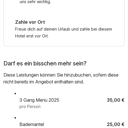
lebendigen Atmosphäre des Ortes beitragen. Die Stadt
uns sehr wichtig.
bietet auch verschiedene Wellness- und
Gesundheitseinrichtungen, die auf die Bedürfnisse von
Zahle vor Ort
Kurgästen und Erholungssuchenden ausgerichtet sind.
Freue dich auf deinen Urlaub und zahle bei diesem
Die Umgebung von Bad Meinberg ist reich an Natur und
Hotel erst vor Ort.
bietet zahlreiche Möglichkeiten für Outdoor-Aktivitäten wie
Wandern und Radfahren. Die nahegelegenen Teutoburger
Wald und die Lipper Bergland sind ideal für Naturliebhaber
Darf es ein bisschen mehr sein?
und bieten eine Vielzahl von Wanderwegen mit
unterschiedlichen Schwierigkeitsgraden.
Diese Leistungen können Sie hinzubuchen, sofern diese
nicht bereits im Angebot enthalten sind.
Darüber hinaus ist Bad Meinberg ein guter Ausgangspunkt,
um die Region Lippe zu erkunden, die für ihre historischen
Städte, Schlösser und kulturellen Sehenswürdigkeiten
3 Gang Menü 2025
35,00 €
bekannt ist. Dazu gehören das Schloss Detmold, die
pro Person
Externsteine und die historische Altstadt von Lemgo.
Bademantel
25,00 €
Insgesamt bietet Bad Meinberg eine Kombination aus