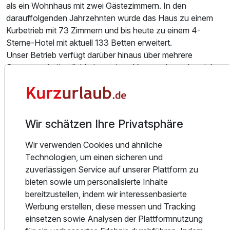
als ein Wohnhaus mit zwei Gästezimmern. In den
darauffolgenden Jahrzehnten wurde das Haus zu einem
Kurbetrieb mit 73 Zimmern und bis heute zu einem 4-
Sterne-Hotel mit aktuell 133 Betten erweitert.
Unser Betrieb verfügt darüber hinaus über mehrere
Gastronomieräumlichkeiten, einen Veranstaltungsbereich,
ein Schwimmbad, verschiedene Saunen, ein Fitnessraum
und unser Partner „Wellness für die Sinne“ bietet zudem
Massagen, Kosmetik und vieles mehr an.
Bitte beachten Sie, dass Massageanwendungen
Wir schätzen Ihre Privatsphäre
rechtzeitig gebucht werden müssen, da der Dienstleister
nur auf Terminanfrage ins Haus kommt.
Wir verwenden Cookies und ähnliche
Bei Fragen zu Wellnessanwendungen können Sie unseren
Technologien, um einen sicheren und
Partner „Wellness für die Sinne“-Frau Peter, telefonisch
zuverlässigen Service auf unserer Plattform zu
unter 01520-6755806 oder per EMail info(a)wellness-
bieten sowie um personalisierte Inhalte
fuer-sinne(.)de erreichen.
bereitzustellen, indem wir interessenbasierte
Bei Anwendungen, die nicht 24h vorher storniert werden,
Werbung erstellen, diese messen und Tracking
entstehen Stornierungsgebühren in voller Summe der
einsetzen sowie Analysen der Plattformnutzung
Anwendungen.