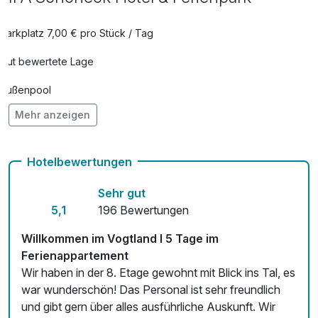
pro Person (1 Tag/e)
Parkplatz 7,00 € pro Stück / Tag
1 x HP=Frühstück, Abendessen PLUS
28,25 €
Gut bewertete Lage
(inkl. Getränkeauswahl) von 4 -12 J.
pro Person (1 Tag/e)
Außenpool
Mehr anzeigen
Vielseitiger Wellnessbereich
1 x HP=Frühstück, Abendessen+2 Std.
64,50 €
Erlebnisbad ab 13 Jahren
Hunde im Hotel nicht erlaubt
pro Person (1 Tag/e)
Hotelbewertungen
Auch vegetarische Speisen
Sehr gut
Fahrradverleih
5,1
196 Bewertungen
Kostenloses W-LAN
Willkommen im Vogtland I 5 Tage im
Ferienappartement
Mit Hotelbar
Wir haben in der 8. Etage gewohnt mit Blick ins Tal, es
war wunderschön! Das Personal ist sehr freundlich
und gibt gern über alles ausführliche Auskunft. Wir