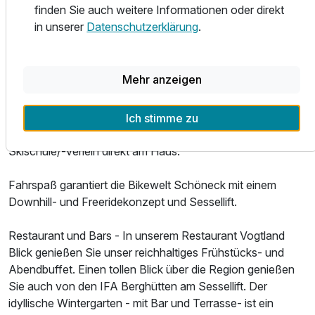
finden Sie auch weitere Informationen oder direkt
Ausstattung
Seilbahnwald unmittelbar am Ferienpark bietet über 30
in unserer
Datenschutzerklärung
.
Elemente.
Für 6 Tage
423,00 €
p.P. ab
Die Skiwelt Schöneck lädt im Winter direkt am IFA
Mehr anzeigen
Ferienpark mit der großen Skischaukel mit Vierersessellift
und Beschneiungsanlage Ski- und Snowboardfahrer ein.
Langlauffreunde haben ab Hotel Einstieg in ein gepflegtes
Ich stimme zu
Loipennetz und Anschluss an die legendäre Kammloipe.
Skischule/-verleih direkt am Haus.
Fahrspaß garantiert die Bikewelt Schöneck mit einem
Downhill- und Freeridekonzept und Sessellift.
Restaurant und Bars - In unserem Restaurant Vogtland
Blick genießen Sie unser reichhaltiges Frühstücks- und
Abendbuffet. Einen tollen Blick über die Region genießen
Sie auch von den IFA Berghütten am Sessellift. Der
idyllische Wintergarten - mit Bar und Terrasse- ist ein