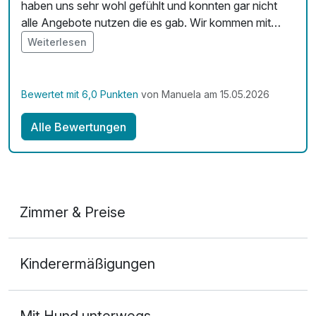
haben uns sehr wohl gefühlt und konnten gar nicht
alle Angebote nutzen die es gab. Wir kommen mit
unserem Enkel auf alle Fälle wieder. Die
Weiterlesen
Kreativwerkstadt hatte schöne Angebote und das
Personal ist super freundlich. Ein sehr schönes Hotel,
dass alle zufrieden und glücklich macht. Danke für die
Bewertet mit 6,0 Punkten
von Manuela am 15.05.2026
schöne Zeit!!!!
Alle Bewertungen
Zimmer & Preise
Doppelzimmer Komfort
Kinderermäßigungen
2 Erwachsene
Mit Hund unterwegs