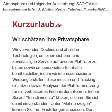
Atmosphäre und folgender Ausstattung: SAT-TV mit
hauseigenem Info- & Wetter-Kanal, Telefon, Dusche/WC.
365 Tage Badespaß pur bietet unser tropisches
Familienzimmer
Erlebnisbad Aqua World. Tauchen Sie ein ins
2 Erwachsene und 2 Kinder
Lagunenbecken oder erleben Sie Gaudi im Wellenbecken,
Wir schätzen Ihre Privatsphäre
auf der Riesen- oder Wildwasserrutsche. Im Sommer
erfrischen Sie sich beim Schwimmen in unserem Freibad.
Wir verwenden Cookies und ähnliche
Entspannung pur finden Sie im Whirlpool in der
Technologien, um einen sicheren und
Badelandschaft und in der Saunalandschaft mit vier
zuverlässigen Service auf unserer Plattform zu
verschiedenen Saunen. Lassen Sie sich mit Massagen in
bieten sowie um personalisierte Inhalte
der Wellness-Oase verwöhnen. Ein Friseur-und
bereitzustellen, indem wir interessenbasierte
Kosmetiksalon ist direkt im Haus.
Werbung erstellen, diese messen und Tracking
einsetzen sowie Analysen der Plattformnutzung
Spiel, Sport & gute Laune im Urlaub mit unseren
für ein verbessertes Erlebnis durchführen. Indem
Angeboten von Tennishalle sowie Tennisplätze im Freien,
Sie auf "Ich stimme zu" klicken, erklären Sie sich
Beachvolleyball, Multisportanlage und Playcenter für
damit einverstanden. Unter “Mehr anzeigen”
Tischtennis, Dart oder Billard, Kinderclub und Spielplatz "
können Sie Ihre Einstellungen anpassen. Dort
Traumschloss " bis hin zum Hotelshop. Der Kletter- und