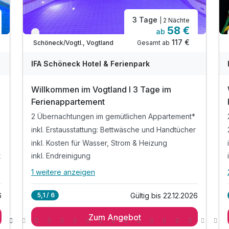
3 Tage
| 2 Nächte
58 €
ab
Verfügbar bis Dezember
117 €
Gesamt ab
Schöneck/Vogtl., Vogtland
IFA Schöneck Hotel & Ferienpark
Willkommen im Vogtland I 3 Tage im
Ferienappartement
2 Übernachtungen im gemütlichen Appartement*
inkl. Erstausstattung: Bettwäsche und Handtücher
inkl. Kosten für Wasser, Strom & Heizung
t
inkl. Endreinigung
1 weitere anzeigen
Alle Inklusivleistungen
5 enthalten
6
Gültig bis 22.12.2026
5,1 / 6
2 Übernachtungen im gemütlichen Appartement*
Zum Angebot
inkl. Erstausstattung: Bettwäsche und Handtücher