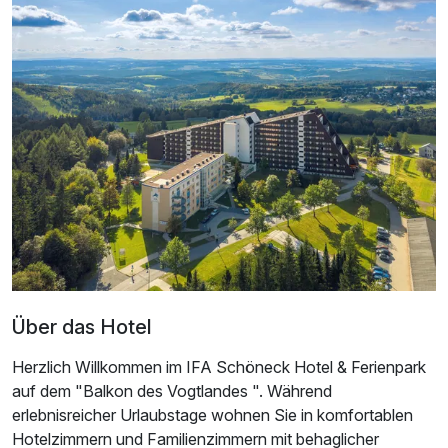
1 Erwachsenen und 1 Kind
Über das Hotel
Ausstattung
Herzlich Willkommen im IFA Schöneck Hotel & Ferienpark
auf dem "Balkon des Vogtlandes ". Während
Für 6 Tage
823,50 €
p.P. ab
erlebnisreicher Urlaubstage wohnen Sie in komfortablen
Hotelzimmern und Familienzimmern mit behaglicher