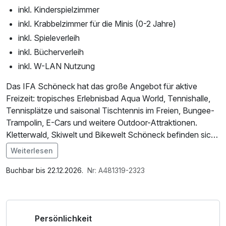
inkl. Kinderspielzimmer
inkl. Krabbelzimmer für die Minis (0-2 Jahre)
inkl. Spieleverleih
inkl. Bücherverleih
inkl. W-LAN Nutzung
Das IFA Schöneck hat das große Angebot für aktive
Freizeit: tropisches Erlebnisbad Aqua World, Tennishalle,
Tennisplätze und saisonal Tischtennis im Freien, Bungee-
Trampolin, E-Cars und weitere Outdoor-Attraktionen.
Kletterwald, Skiwelt und Bikewelt Schöneck befinden sich
direkt am Ferienpark. Spaß für Kids bietet auch die
Weiterlesen
Freizeitlandschaft mit Kinder-Spielwelt, der Spielplatz
Im Angebot enthalten
"Traumschloss", das Kinderspielzimmer zum Spielen und
W-LAN Nutzung / Internetnutzung
Buchbar bis 22.12.2026.
Nr: A481319-2323
Basteln sowie Krabbelzimmer für die Kleinsten.
Wir freuen uns auf Ihren Besuch!
Persönlichkeit
**In der Getränkeauswahl zum Abendessen sind