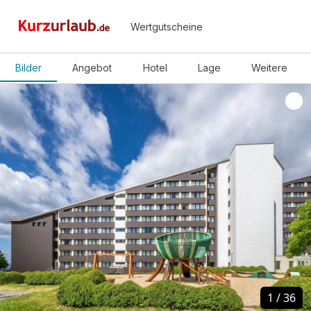
Wertgutscheine
Bilder
Angebot
Hotel
Lage
Weitere
1
1
/
/
36
36