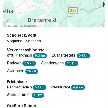
Schöneck/Vogtl.
Vogtland | Sachsen
Verkehrsanbindung
öfftl. Parkhaus
Bushaltestelle
0,3 km
0,5 km
Radweg
Wanderwege
0,5 km
0,5 km
Autobahn
25 km
Erlebnisse
Fahrradverleih
Restaurant
0,5 km
0,8 km
Stadtzentrum
1,5 km
Größere Städte