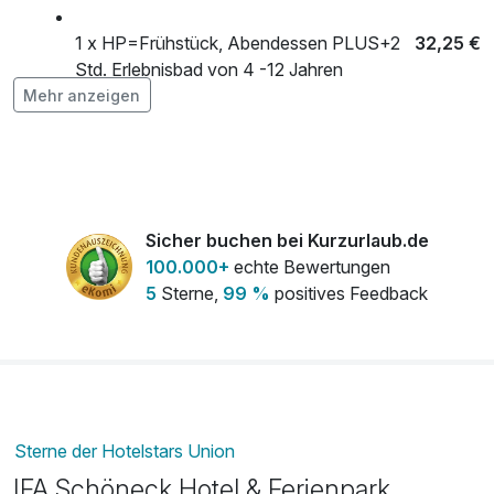
1 x HP=Frühstück, Abendessen PLUS+2
32,25 €
Std. Erlebnisbad von 4 -12 Jahren
pro Person (1 Tag/e)
Mehr anzeigen
1 x Frühstück
19,50 €
pro Person (1 Tag/e)
Sicher buchen bei Kurzurlaub.de
1 x Frühstück für Kinder ab 13 Jahren
19,50 €
100.000+
echte Bewertungen
pro Person (1 Tag/e)
5
Sterne,
99 %
positives Feedback
1 x Frühstück für Kinder von 4 -12 Jahren
9,75 €
pro Person (1 Tag/e)
1 x Halbpension=Frühstück, Abendessen
64,50 €
Sterne der Hotelstars Union
PLUS + 2 Std. Erlebnisbad frei
IFA Schöneck Hotel & Ferienpark