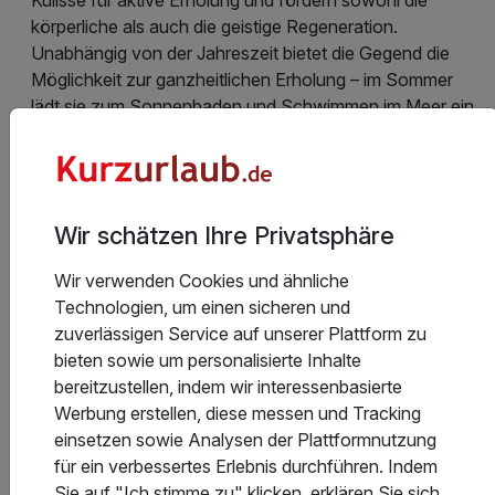
körperliche als auch die geistige Regeneration.
Unabhängig von der Jahreszeit bietet die Gegend die
Möglichkeit zur ganzheitlichen Erholung – im Sommer
lädt sie zum Sonnenbaden und Schwimmen im Meer ein,
im Herbst und Winter fördert sie Ruhe und Regeneration
beim Rauschen der Wellen, und im Frühling erwacht sie
zum Leben und erfüllt mit Energie und Inspiration.
Wir schätzen Ihre Privatsphäre
Es ist ein Ort, an dem jeder seinen Raum zur Erneuerung
und zum bewussten Sein im „Hier und Jetzt“ findet
Wir verwenden Cookies und ähnliche
Technologien, um einen sicheren und
Hotelausstattung
zuverlässigen Service auf unserer Plattform zu
bieten sowie um personalisierte Inhalte
bereitzustellen, indem wir interessenbasierte
Werbung erstellen, diese messen und Tracking
Kinderpreise
einsetzen sowie Analysen der Plattformnutzung
für ein verbessertes Erlebnis durchführen. Indem
Sie auf "Ich stimme zu" klicken, erklären Sie sich