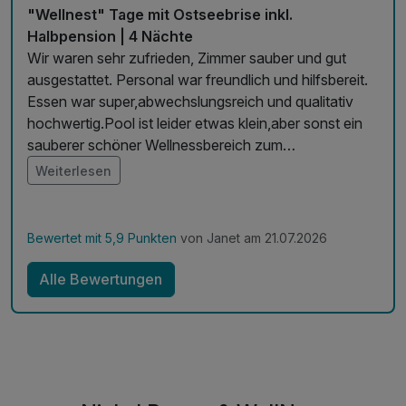
"Wellnest" Tage mit Ostseebrise inkl.
Halbpension | 4 Nächte
Wir waren sehr zufrieden, Zimmer sauber und gut
ausgestattet. Personal war freundlich und hilfsbereit.
Essen war super,abwechslungsreich und qualitativ
hochwertig.Pool ist leider etwas klein,aber sonst ein
sauberer schöner Wellnessbereich zum
Entspannen.Parkplatzgebühren finde ich
Weiterlesen
überteuert.Aber sonst zu 100% zu empfehlen. Wir
hatten wunderschöne Tage und würden dieses Hotel
wieder buchen.
Bewertet mit 5,9 Punkten
von Janet am 21.07.2026
Alle Bewertungen