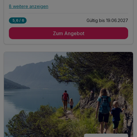
8 weitere anzeigen
Alle Inklusivleistungen
12 enthalten
Gültig bis 19.06.2027
5,6 / 6
5 Übernachtungen im vollausgestatteten Appartement
Zum Angebot
inkl. Achensee-Card ***
Achensee Kinder- & Jugendprogramm
inkl. kostenlose Nutzung Regio Busse***
inkl. Achensee Wanderprogramm***
inkl. Ermäßigung Karwendel Bergbahn***
Tipp: täglich frisches Brot auf Bestellung
Tipp: Abenteuerpark Achensee
Tipp: Atoll Achensee - Freizeitzentrum
Tipp: Kostenloses Freibad und See-Zugänge
ACHTUNG: Endreinigung & OT nicht inkludiert**
ACHTUNG: Aufpreis 3te & 4te Person*