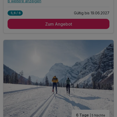
8 weitere anzeigen
Alle Inklusivleistungen
12 enthalten
Gültig bis 19.06.2027
5,6 / 6
3 Übernachtungen im vollausgestatteten Appartement
Zum Angebot
inkl. Achensee-Card ***
Achensee Kinder- & Jugendprogramm
inkl. kostenlose Nutzung Regio Busse***
inkl. Achensee Wanderprogramm***
inkl. Ermäßigung Karwendel Bergbahn***
Tipp: täglich frisches Brot auf Bestellung
Tipp: Abenteuerpark Achensee
Tipp: Atoll Achensee - Freizeitzentrum
Tipp: Kostenloses Freibad und See-Zugänge
ACHTUNG: Endreinigung & OT nicht inkludiert**
ACHTUNG: Aufpreis 3te & 4te Person*
6 Tage
| 5 Nächte