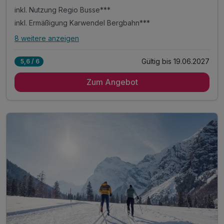
inkl. Nutzung Regio Busse***
inkl. Ermäßigung Karwendel Bergbahn***
8 weitere anzeigen
Alle Inklusivleistungen
12 enthalten
Gültig bis 19.06.2027
5,6 / 6
3 Übernachtungen im vollausgestatteten Appartement
Zum Angebot
inkl. Achensee-Card ***
inkl. Nutzung Regio Busse***
inkl. Ermäßigung Karwendel Bergbahn***
inkl. Nutzung Langlaufloipen WINTER***
inkl. digitale Gästemappe: Infos zur Region
inkl. Achensee Wanderprogramm SOMMER***
inkl. Ermäßigung Achenseeschifffahrt SOMMER***
Tipp: Brötchenservice auf Bestellung
Tipp: Achensee wenige Minuten zu Fuß erreichbar
ACHTUNG: Endreinigung & OT nicht inkludiert**
ACHTUNG: Aufpreis 3te & 4te Person*