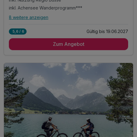
inkl. Achensee Wanderprogramm***
8 weitere anzeigen
Alle Inklusivleistungen
12 enthalten
Gültig bis 19.06.2027
5,6 / 6
6 Übernachtungen im vollausgestatteten Appartement
Zum Angebot
inkl. Achensee-Card ***
inkl. Nutzung Regio Busse***
inkl. Achensee Wanderprogramm***
inkl. Ermäßigung Karwendel Bergbahn***
inkl. Ermäßigung Achenseeschifffahrt***
Tipp: Brötchenservice auf Bestellung
Tipp: Surfschule Achensee
Tipp: Adlerhorst Aussichtsplattform
Tipp: Achenseebahn
ACHTUNG: Endreinigung & OT nicht inkludiert**
ACHTUNG: Aufpreis 3te & 4te Person*