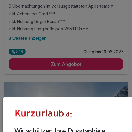
6 Übernachtungen im vollausgestatteten Appartement
inkl. Achensee-Card ***
inkl. Nutzung Regio Busse***
inkl. Nutzung Langlaufloipen WINTER***
8 weitere anzeigen
Alle Inklusivleistungen
12 enthalten
Gültig bis 19.06.2027
5,6 / 6
6 Übernachtungen im vollausgestatteten Appartement
Zum Angebot
inkl. Achensee-Card ***
inkl. Nutzung Regio Busse***
inkl. Nutzung Langlaufloipen WINTER***
inkl. Ermäßigung Karwendel Bergbahn***
inkl. digitale Gästemappe: Infos zur Region
inkl. Achensee Wanderprogramm SOMMER***
inkl. Ermäßigung Achenseeschifffahrt SOMMER***
Tipp: Brötchenservice auf Bestellung
Tipp: Achensee wenige Minuten zu Fuß erreichbar
Wir schätzen Ihre Privatsphäre