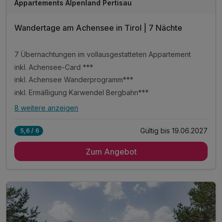
Appartements Alpenland Pertisau
Wandertage am Achensee in Tirol | 7 Nächte
7 Übernachtungen im vollausgestatteten Appartement
inkl. Achensee-Card ***
inkl. Achensee Wanderprogramm***
inkl. Ermäßigung Karwendel Bergbahn***
8 weitere anzeigen
Alle Inklusivleistungen
12 enthalten
Gültig bis 19.06.2027
5,6 / 6
7 Übernachtungen im vollausgestatteten Appartement
Zum Angebot
inkl. Achensee-Card ***
inkl. Achensee Wanderprogramm***
inkl. Ermäßigung Karwendel Bergbahn***
inkl. Nutzung Regio Busse***
Tipp: Brötchenservice auf Bestellung
Tipp: Sunnseitenrunde am Weerberg