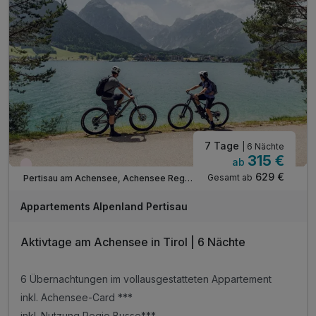
Tipp: Wanderung zum Bucher Wasserfall
Tipp: Hängebrückenrunde (Weer/ Kolsass)
Tipp: Direkt am Karwendel-Naturschutzgebiet
ACHTUNG: Endreinigung & OT nicht inkludiert**
ACHTUNG: Aufpreis 3te & 4te Person*
7 Tage
| 6 Nächte
315 €
ab
Wieder frei ab September
629 €
Gesamt ab
Pertisau am Achensee, Achensee Region
Appartements Alpenland Pertisau
Aktivtage am Achensee in Tirol | 6 Nächte
6 Übernachtungen im vollausgestatteten Appartement
inkl. Achensee-Card ***
inkl. Nutzung Regio Busse***