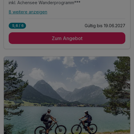
inkl. Achensee Wanderprogramm***
8 weitere anzeigen
Alle Inklusivleistungen
12 enthalten
Gültig bis 19.06.2027
5,6 / 6
3 Übernachtungen im vollausgestatteten Appartement
Zum Angebot
inkl. Achensee-Card ***
inkl. Nutzung Regio Busse***
inkl. Achensee Wanderprogramm***
inkl. Ermäßigung Karwendel Bergbahn***
inkl. Ermäßigung Achenseeschifffahrt***
Tipp: Brötchenservice auf Bestellung
Tipp: Achensee wenige Minuten zu Fuß erreichbar
Tipp: Stand Up Paddeln am Achensee
Tipp: Tauchgang am Achensee
ACHTUNG: Endreinigung & OT nicht inkludiert**
ACHTUNG: Aufpreis 3te & 4te Person*