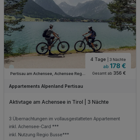
Tipp: Direkt am Karwendel-Naturschutzgebiet
ACHTUNG: Endreinigung & OT nicht inkludiert**
ACHTUNG: Aufpreis 3te & 4te Person*
4 Tage
| 3 Nächte
178 €
ab
Viele Termine frei
356 €
Gesamt ab
Pertisau am Achensee, Achensee Region
Appartements Alpenland Pertisau
Aktivtage am Achensee in Tirol | 3 Nächte
3 Übernachtungen im vollausgestatteten Appartement
inkl. Achensee-Card ***
inkl. Nutzung Regio Busse***