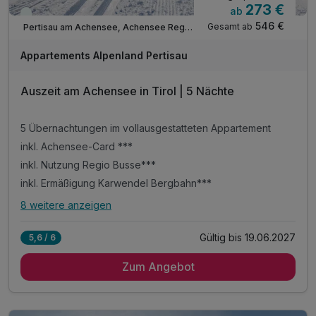
273 €
ab
Viele Termine frei
546 €
Gesamt ab
Pertisau am Achensee, Achensee Region
Appartements Alpenland Pertisau
Auszeit am Achensee in Tirol | 5 Nächte
5 Übernachtungen im vollausgestatteten Appartement
inkl. Achensee-Card ***
inkl. Nutzung Regio Busse***
inkl. Ermäßigung Karwendel Bergbahn***
8 weitere anzeigen
Alle Inklusivleistungen
12 enthalten
Gültig bis 19.06.2027
5,6 / 6
5 Übernachtungen im vollausgestatteten Appartement
Zum Angebot
inkl. Achensee-Card ***
inkl. Nutzung Regio Busse***
inkl. Ermäßigung Karwendel Bergbahn***