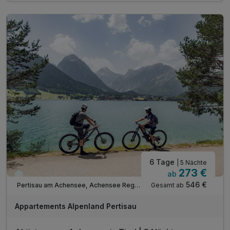
inkl. Achensee Wanderprogramm***
inkl. Ermäßigung Karwendel Bergbahn***
inkl. Ermäßigung Achenseeschifffahrt***
Tipp: Brötchenservice auf Bestellung
Tipp: Radweg entlang des Seeufers
Tipp: Golfplatz Pertisau
Tipp: Airrofan Skyglider
ACHTUNG: Endreinigung & OT nicht inkludiert**
ACHTUNG: Aufpreis 3te & 4te Person*
6 Tage
| 5 Nächte
273 €
ab
Viele Termine frei
546 €
Gesamt ab
Pertisau am Achensee, Achensee Region
Appartements Alpenland Pertisau