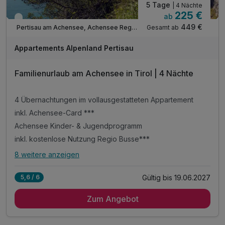
5 Tage
| 4 Nächte
225 €
ab
Viele Termine frei
449 €
Gesamt ab
Pertisau am Achensee, Achensee Region
Appartements Alpenland Pertisau
Familienurlaub am Achensee in Tirol | 4 Nächte
4 Übernachtungen im vollausgestatteten Appartement
inkl. Achensee-Card ***
Achensee Kinder- & Jugendprogramm
inkl. kostenlose Nutzung Regio Busse***
8 weitere anzeigen
Alle Inklusivleistungen
12 enthalten
Gültig bis 19.06.2027
5,6 / 6
4 Übernachtungen im vollausgestatteten Appartement
Zum Angebot
inkl. Achensee-Card ***
Achensee Kinder- & Jugendprogramm
inkl. kostenlose Nutzung Regio Busse***