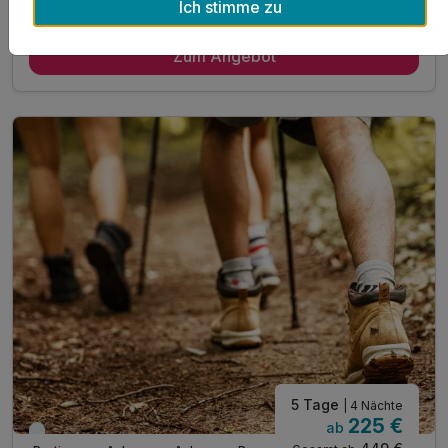
Ich stimme zu
Gültig bis 19.06.2027
5,6 / 6
7 Übernachtungen im vollausgestatteten Appartement
Zum Angebot
inkl. Achensee-Card ***
inkl. Nutzung Regio Busse***
inkl. Ermäßigung Karwendel Bergbahn***
inkl. Nutzung Langlaufloipen WINTER***
inkl. digitale Gästemappe: Infos zur Region
inkl. Achensee Wanderprogramm SOMMER***
inkl. Ermäßigung Achenseeschifffahrt SOMMER***
Tipp: Brötchenservice auf Bestellung
Tipp: Achensee wenige Minuten zu Fuß erreichbar
ACHTUNG: Endreinigung & OT nicht inkludiert**
ACHTUNG: Aufpreis 3te & 4te Person*
5 Tage
| 4 Nächte
225 €
ab
Viele Termine frei