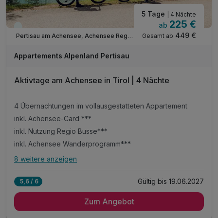
5 Tage
| 4 Nächte
225 €
ab
Viele Termine frei
449 €
Gesamt ab
Pertisau am Achensee, Achensee Region
Appartements Alpenland Pertisau
Aktivtage am Achensee in Tirol | 4 Nächte
4 Übernachtungen im vollausgestatteten Appartement
inkl. Achensee-Card ***
inkl. Nutzung Regio Busse***
inkl. Achensee Wanderprogramm***
8 weitere anzeigen
Alle Inklusivleistungen
12 enthalten
Gültig bis 19.06.2027
5,6 / 6
4 Übernachtungen im vollausgestatteten Appartement
Zum Angebot
inkl. Achensee-Card ***
inkl. Nutzung Regio Busse***