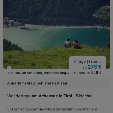
Tipp: Pertisau - Feilalm - Gütenbergalm - Pertisau
Tipp: Themenweg "Besinnung am Achensee"
Tipp: Direkt am Karwendel-Naturschutzgebiet
ACHTUNG: Endreinigung & OT nicht inkludiert**
ACHTUNG: Aufpreis 3te & 4te Person*
6 Tage
| 5 Nächte
273 €
ab
Viele Termine frei
546 €
Gesamt ab
Pertisau am Achensee, Achensee Region
Appartements Alpenland Pertisau
Wandertage am Achensee in Tirol | 5 Nächte
5 Übernachtungen im vollausgestatteten Appartement