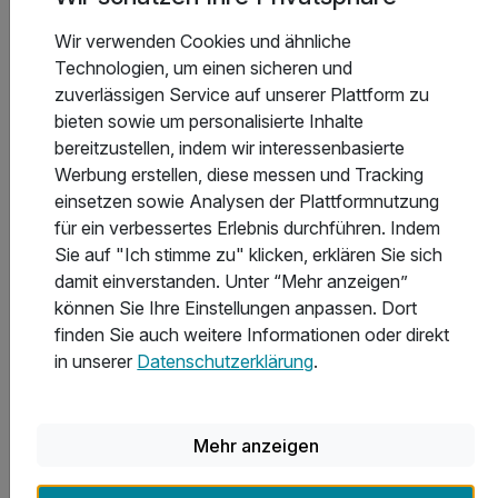
ACHTUNG: Endreinigung & OT nicht inkludiert**
ACHTUNG: Aufpreis 3te & 4te Person*
Wir verwenden Cookies und ähnliche
Technologien, um einen sicheren und
zuverlässigen Service auf unserer Plattform zu
bieten sowie um personalisierte Inhalte
8 Tage
| 7 Nächte
bereitzustellen, indem wir interessenbasierte
345 €
ab
Wieder frei ab September
Werbung erstellen, diese messen und Tracking
691 €
Gesamt ab
Pertisau am Achensee, Achensee Region
einsetzen sowie Analysen der Plattformnutzung
Appartements Alpenland Pertisau
für ein verbessertes Erlebnis durchführen. Indem
Sie auf "Ich stimme zu" klicken, erklären Sie sich
damit einverstanden. Unter “Mehr anzeigen”
Auszeit am Achensee in Tirol | 7 Nächte
können Sie Ihre Einstellungen anpassen. Dort
finden Sie auch weitere Informationen oder direkt
7 Übernachtungen im vollausgestatteten Appartement
in unserer
Datenschutzerklärung
.
inkl. Achensee-Card ***
inkl. Nutzung Regio Busse***
inkl. Ermäßigung Karwendel Bergbahn***
Mehr anzeigen
8 weitere anzeigen
Alle Inklusivleistungen
12 enthalten