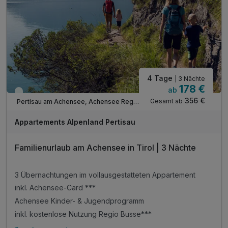
Tipp: Atoll Achenensee - Freizeitzentrum
ACHTUNG: Endreinigung & OT nicht inkludiert**
ACHTUNG: Aufpreis 3te & 4te Person*
4 Tage
| 3 Nächte
178 €
ab
Viele Termine frei
356 €
Gesamt ab
Pertisau am Achensee, Achensee Region
Appartements Alpenland Pertisau
Familienurlaub am Achensee in Tirol | 3 Nächte
3 Übernachtungen im vollausgestatteten Appartement
inkl. Achensee-Card ***
Achensee Kinder- & Jugendprogramm
inkl. kostenlose Nutzung Regio Busse***