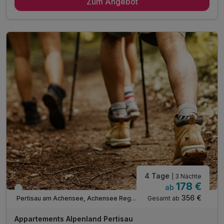
Zum Angebot
inkl. Achensee-Card ***
inkl. Nutzung Regio Busse***
inkl. Ermäßigung Karwendel Bergbahn***
inkl. Nutzung Langlaufloipen WINTER***
inkl. digitale Gästemappe: Infos zur Region
inkl. Achensee Wanderprogramm SOMMER***
inkl. Ermäßigung Achenseeschifffahrt SOMMER***
Tipp: Brötchenservice auf Bestellung
Tipp: Achensee wenige Minuten zu Fuß erreichbar
ACHTUNG: Endreinigung & OT nicht inkludiert**
ACHTUNG: Aufpreis 3te & 4te Person*
4 Tage
| 3 Nächte
178 €
ab
Viele Termine frei
356 €
Gesamt ab
Pertisau am Achensee, Achensee Region
Appartements Alpenland Pertisau