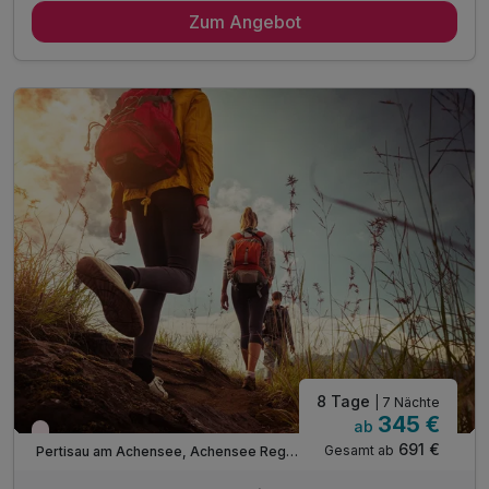
Zum Angebot
inkl. Achensee-Card ***
inkl. Achensee Wanderprogramm***
inkl. Ermäßigung Karwendel Bergbahn***
inkl. Nutzung Regio Busse***
Tipp: Brötchenservice auf Bestellung
Tipp: Panoramawanderung Achenkirch
Tipp: Tiroler Silberpfad
Tipp: Wanderung zum Piller Wasserfall
Tipp: Direkt am Karwendel-Naturschutzgebiet
ACHTUNG: Endreinigung & OT nicht inkludiert**
ACHTUNG: Aufpreis 3te & 4te Person*
8 Tage
| 7 Nächte
345 €
ab
Wieder frei ab September
691 €
Gesamt ab
Pertisau am Achensee, Achensee Region