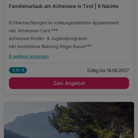
Familienurlaub am Achensee in Tirol | 6 Nächte
6 Übernachtungen im vollausgestatteten Appartement
inkl. Achensee-Card ***
Achensee Kinder- & Jugendprogramm
inkl. kostenlose Nutzung Regio Busse***
8 weitere anzeigen
Alle Inklusivleistungen
12 enthalten
Gültig bis 19.06.2027
5,6 / 6
6 Übernachtungen im vollausgestatteten Appartement
Zum Angebot
inkl. Achensee-Card ***
Achensee Kinder- & Jugendprogramm
inkl. kostenlose Nutzung Regio Busse***
inkl. Achensee Wanderprogramm***
inkl. Ermäßigung Karwendel Bergbahn***
Tipp: täglich frisches Brot auf Bestellung
Tipp: Abenteuerpark Achensee