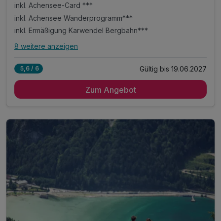
inkl. Achensee-Card ***
inkl. Achensee Wanderprogramm***
inkl. Ermäßigung Karwendel Bergbahn***
8 weitere anzeigen
Alle Inklusivleistungen
12 enthalten
Gültig bis 19.06.2027
5,6 / 6
5 Übernachtungen im vollausgestatteten Appartement
Zum Angebot
inkl. Achensee-Card ***
inkl. Achensee Wanderprogramm***
inkl. Ermäßigung Karwendel Bergbahn***
inkl. Nutzung Regio Busse***
Tipp: Brötchenservice auf Bestellung
Tipp: Wanderung durch die Wolfsklamm
Tipp: Wanderung ins Vomper Loch
Tipp: Schwazer Knappensteig
Tipp: Direkt am Karwendel-Naturschutzgebiet
ACHTUNG: Endreinigung & OT nicht inkludiert**
ACHTUNG: Aufpreis 3te & 4te Person*