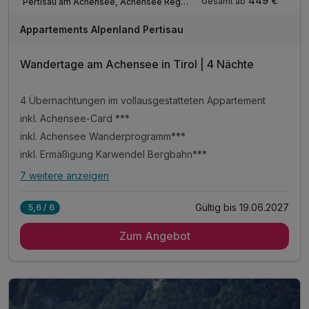
449 €
Gesamt ab
Pertisau am Achensee, Achensee Region
Appartements Alpenland Pertisau
Wandertage am Achensee in Tirol | 4 Nächte
4 Übernachtungen im vollausgestatteten Appartement
inkl. Achensee-Card ***
inkl. Achensee Wanderprogramm***
inkl. Ermäßigung Karwendel Bergbahn***
7 weitere anzeigen
Alle Inklusivleistungen
11 enthalten
Gültig bis 19.06.2027
5,6 / 6
4 Übernachtungen im vollausgestatteten Appartement
Zum Angebot
inkl. Achensee-Card ***
inkl. Achensee Wanderprogramm***
inkl. Ermäßigung Karwendel Bergbahn***
inkl. Nutzung Regio Busse***
Tipp: Brötchenservice auf Bestellung