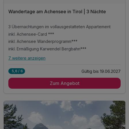
Wandertage am Achensee in Tirol | 3 Nächte
3 Übernachtungen im vollausgestatteten Appartement
inkl. Achensee-Card ***
inkl. Achensee Wanderprogramm***
inkl. Ermäßigung Karwendel Bergbahn***
7 weitere anzeigen
Alle Inklusivleistungen
11 enthalten
Gültig bis 19.06.2027
5,6 / 6
3 Übernachtungen im vollausgestatteten Appartement
Zum Angebot
inkl. Achensee-Card ***
inkl. Achensee Wanderprogramm***
inkl. Ermäßigung Karwendel Bergbahn***
inkl. Nutzung Regio Busse***
Tipp: Brötchenservice auf Bestellung
Tipp: Wanderparadies Rofan
Tipp: Wandern am Zwölferkopf