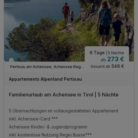
Tipp: Atoll Achensee - Freizeitzentrum
Tipp: Kostenloses Freibad und See-Zugänge
ACHTUNG: Endreinigung & OT nicht inkludiert**
ACHTUNG: Aufpreis 3te & 4te Person*
6 Tage
| 5 Nächte
273 €
ab
Viele Termine frei
546 €
Gesamt ab
Pertisau am Achensee, Achensee Region
Appartements Alpenland Pertisau
Familienurlaub am Achensee in Tirol | 5 Nächte
5 Übernachtungen im vollausgestatteten Appartement
inkl. Achensee-Card ***
Achensee Kinder- & Jugendprogramm
inkl. kostenlose Nutzung Regio Busse***