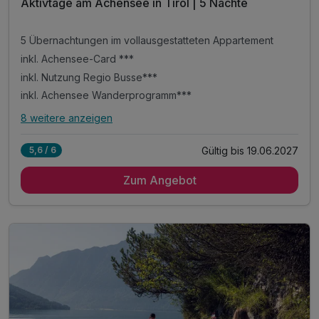
Aktivtage am Achensee in Tirol | 5 Nächte
5 Übernachtungen im vollausgestatteten Appartement
inkl. Achensee-Card ***
inkl. Nutzung Regio Busse***
inkl. Achensee Wanderprogramm***
8 weitere anzeigen
Alle Inklusivleistungen
12 enthalten
Gültig bis 19.06.2027
5,6 / 6
5 Übernachtungen im vollausgestatteten Appartement
Zum Angebot
inkl. Achensee-Card ***
inkl. Nutzung Regio Busse***
inkl. Achensee Wanderprogramm***
inkl. Ermäßigung Karwendel Bergbahn***
inkl. Ermäßigung Achenseeschifffahrt***
Tipp: Brötchenservice auf Bestellung
Tipp: Abenteuerpark Achensee
Tipp: Wanderung mit den Achensee Alpakas