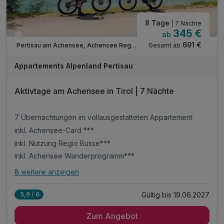
8 Tage
| 7 Nächte
345 €
ab
Wieder frei ab September
691 €
Gesamt ab
Pertisau am Achensee, Achensee Region
Appartements Alpenland Pertisau
Aktivtage am Achensee in Tirol | 7 Nächte
7 Übernachtungen im vollausgestatteten Appartement
inkl. Achensee-Card ***
inkl. Nutzung Regio Busse***
inkl. Achensee Wanderprogramm***
8 weitere anzeigen
Alle Inklusivleistungen
12 enthalten
Gültig bis 19.06.2027
5,6 / 6
7 Übernachtungen im vollausgestatteten Appartement
Zum Angebot
inkl. Achensee-Card ***