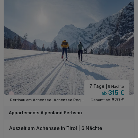
inkl. Nutzung Langlaufloipen WINTER***
inkl. digitale Gästemappe: Infos zur Region
inkl. Achensee Wanderprogramm SOMMER***
inkl. Ermäßigung Achenseeschifffahrt SOMMER***
Tipp: Brötchenservice auf Bestellung
Tipp: Achensee wenige Minuten zu Fuß erreichbar
ACHTUNG: Endreinigung & OT nicht inkludiert**
ACHTUNG: Aufpreis 3te & 4te Person*
7 Tage
| 6 Nächte
315 €
ab
Wieder frei ab September
629 €
Gesamt ab
Pertisau am Achensee, Achensee Region
Appartements Alpenland Pertisau
Auszeit am Achensee in Tirol | 6 Nächte