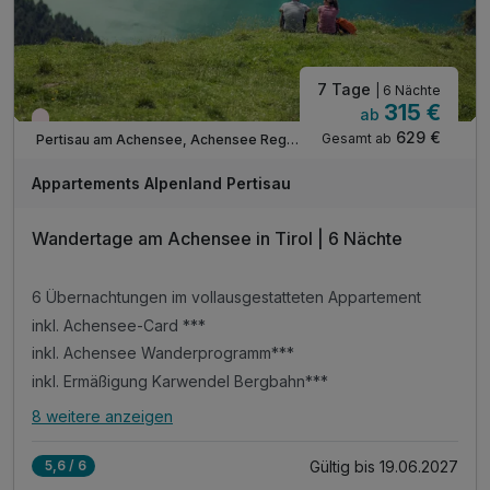
7 Tage
| 6 Nächte
315 €
ab
Wieder frei ab September
629 €
Gesamt ab
Pertisau am Achensee, Achensee Region
Appartements Alpenland Pertisau
Wandertage am Achensee in Tirol | 6 Nächte
6 Übernachtungen im vollausgestatteten Appartement
inkl. Achensee-Card ***
inkl. Achensee Wanderprogramm***
inkl. Ermäßigung Karwendel Bergbahn***
8 weitere anzeigen
Alle Inklusivleistungen
12 enthalten
Gültig bis 19.06.2027
5,6 / 6
6 Übernachtungen im vollausgestatteten Appartement