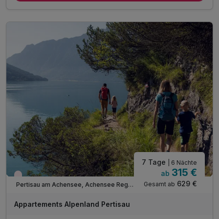
inkl. Nutzung Regio Busse***
inkl. Achensee Wanderprogramm***
inkl. Ermäßigung Karwendel Bergbahn***
inkl. Ermäßigung Achenseeschifffahrt***
Tipp: Brötchenservice auf Bestellung
Tipp: Surfschule Achensee
Tipp: Abenteuerpark Achensee
Tipp: Atoll Achensee - Freizeitzentrum
ACHTUNG: Endreinigung & OT nicht inkludiert**
ACHTUNG: Aufpreis 3te & 4te Person*
7 Tage
| 6 Nächte
315 €
ab
Wieder frei ab September
629 €
Gesamt ab
Pertisau am Achensee, Achensee Region
Appartements Alpenland Pertisau