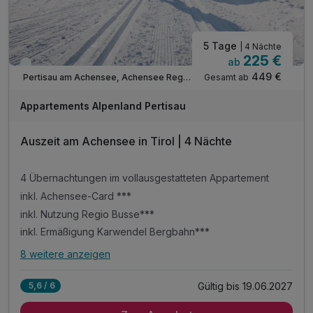
5 Tage
| 4 Nächte
225 €
ab
Viele Termine frei
449 €
Gesamt ab
Pertisau am Achensee, Achensee Region
Appartements Alpenland Pertisau
Auszeit am Achensee in Tirol | 4 Nächte
4 Übernachtungen im vollausgestatteten Appartement
inkl. Achensee-Card ***
inkl. Nutzung Regio Busse***
inkl. Ermäßigung Karwendel Bergbahn***
8 weitere anzeigen
Alle Inklusivleistungen
12 enthalten
Gültig bis 19.06.2027
5,6 / 6
4 Übernachtungen im vollausgestatteten Appartement