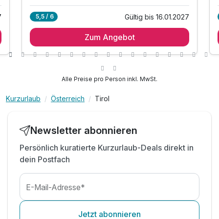
7
Gültig bis 16.01.2027
5,5 / 6
3 Übernachtungen
Zum Angebot
3 x Reichhaltiges Frühstücksbuffet mit Bioecke
3 x 4-Gang Abend-Wahl-Menü inkl. Salatbuffet
inkl. Nutzung unseres Wellnessbereiches*
inkl. 10% Rabatt im Sporthaus Narr
Alle Preise pro Person inkl. MwSt.
inkl. Nutzung des Skibuses im ganzen
Paznauntal**
Kurzurlaub
Österreich
Tirol
Newsletter abonnieren
Persönlich kuratierte Kurzurlaub-Deals direkt in
dein Postfach
E-Mail-Adresse*
Jetzt abonnieren