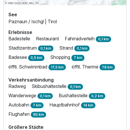
See
Paznaun / Ischgl | Tirol
Erlebnisse
Badestelle
Restaurant
Fahrradverleih
0,1 km
Stadtzentrum
Strand
0,1 km
0,1 km
Badesee
Shopping
0,5 km
7 km
öfftl. Schwimmbad
öfftl. Therme
17,5 km
78 km
Verkehrsanbindung
Radweg
Skibushaltestelle
0,1 km
Wanderwege
Bushaltestelle
0,1 km
0,2 km
Autobahn
Hauptbahnhof
7 km
14 km
Flughafen
80 km
Größere Städte