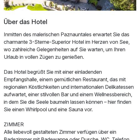
Über das Hotel
Inmitten des malerischen Paznauntales erwartet Sie das
charmante 3-Sterne-Superior Hotel im Herzen von See,
Ausstattung
wo zahlreiche Gelegenheiten auf Sie warten, um Ihren
Urlaub in vollen Zügen zu genießen.
Für 5 Tage
437,00 €
p.P. ab
Das Hotel begrüßt Sie mit einer einladenden
Empfangshalle, einem gemütlichen Restaurant, das mit
regionalen Köstlichkeiten und internationalen Delikatessen
aufwartet, einer stilvollen Bar und einem Wellnessbereich,
Doppelzimmer mit Balkon
in dem Sie die Seele baumeln lassen können – hier finden
Sie einen Whirlpool und eine Sauna vor.
2 Erwachsene
ZIMMER
Alle liebevoll gestalteten Zimmer verfügen über ein
Badezimmer mit Badewanne oder Dusche, WC, Telefon,