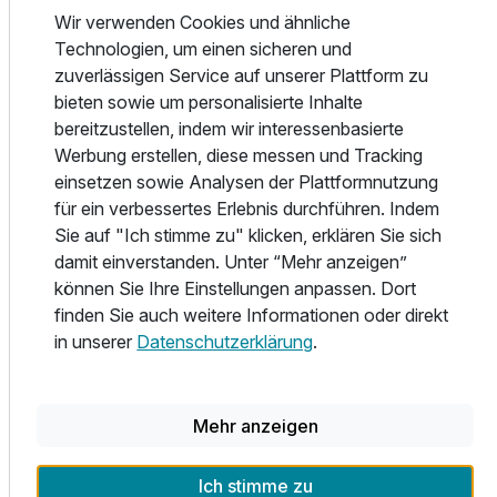
- im Sommer im Garten: überdachter Swimmingpool,
2 Erwachsene und 2 Kinder
Wir verwenden Cookies und ähnliche
Liegewiese, Gastgarten
Technologien, um einen sicheren und
- Finnische Sauna
zuverlässigen Service auf unserer Plattform zu
- Sanarium-Biosauna
bieten sowie um personalisierte Inhalte
- Aromadampfbad mit Sternenhimmel
bereitzustellen, indem wir interessenbasierte
- Infrarotkabine
Werbung erstellen, diese messen und Tracking
einsetzen sowie Analysen der Plattformnutzung
KINDER:
für ein verbessertes Erlebnis durchführen. Indem
Für die jüngsten Gäste gibt es ein Spielzimmer, welches mit
Sie auf "Ich stimme zu" klicken, erklären Sie sich
Billard, Tischfußball und Dart für Unterhaltung sorgt. Im
damit einverstanden. Unter “Mehr anzeigen”
Sommer können sie zusätzlich Tischtennis spielen.
können Sie Ihre Einstellungen anpassen. Dort
finden Sie auch weitere Informationen oder direkt
UMGEBUNG & FREIZEIT:
in unserer
Datenschutzerklärung
.
Winter:
- Skigebiet Ischgl - Samnaun
- Skigebiet See
Ausstattung
Mehr anzeigen
- Skigebiet Kappl
- Rodeln: 6 km lange Rodelbahn & Nachtrodeln
Für 5 Tage
483,00 €
p.P. ab
Ich stimme zu
- Eislaufplatz Seepark: Eislaufen, Eishockey,