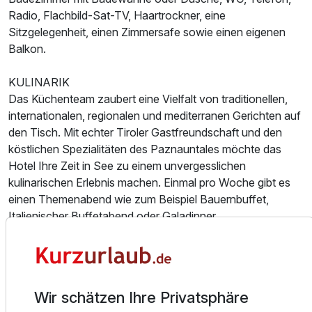
Radio, Flachbild-Sat-TV, Haartrockner, eine
Sitzgelegenheit, einen Zimmersafe sowie einen eigenen
Balkon.
KULINARIK
Das Küchenteam zaubert eine Vielfalt von traditionellen,
internationalen, regionalen und mediterranen Gerichten auf
den Tisch. Mit echter Tiroler Gastfreundschaft und den
köstlichen Spezialitäten des Paznauntales möchte das
Hotel Ihre Zeit in See zu einem unvergesslichen
Ausstattung
kulinarischen Erlebnis machen. Einmal pro Woche gibt es
einen Themenabend wie zum Beispiel Bauernbuffet,
Für 5 Tage
Italienischer Buffetabend oder Galadinner.
457,00 €
p.P. ab
WELLNESS
Entspannen Sie im Ruhebereich mit mediterranem Flair.
- Esoterik-Raum mit Wasserbetten
Wir schätzen Ihre Privatsphäre
- Hot-Whirlpool
Familienzimmer