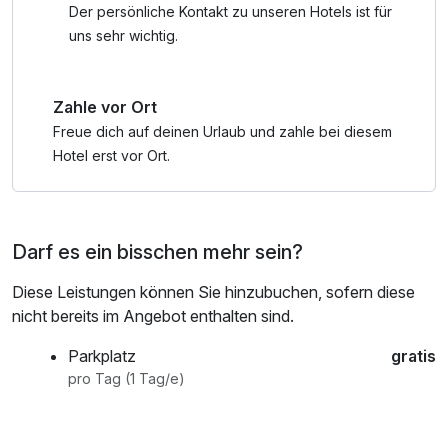
Der persönliche Kontakt zu unseren Hotels ist für
uns sehr wichtig.
*Deine Vorteile mit der Silvretta Card Premium
mit der Silvretta Card Premium nutzt man unlimitert...
Zahle vor Ort
... alle geöffneten Bergbahnen in Ischgl/Samnaun, Galtür,
Kappl und See
Freue dich auf deinen Urlaub und zahle bei diesem
… alle geöffneten Bergbahnen im Montafon/Brandnertal
Hotel erst vor Ort.
(Seilbahnen im Montafon, in Bludenz, im Brandnertal, die
Seilbahn Schnifisberg im Walgau sowie die Seilbahn
Sonntag Stein im Großen Walsertal)
Darf es ein bisschen mehr sein?
die Regiobusse im Paznaun (ab/bis Bahnhof Landeck) und
im Montafon (bis St. Anton im Montafon)
Diese Leistungen können Sie hinzubuchen, sofern diese
… die Silvretta Hochalpenstraße
nicht bereits im Angebot enthalten sind.
Achtung: Im Sommer 2026 nur bis zur Bielerhöhe bzw.
Parkplatz
gratis
Vermuntsee geöffnet und mautfrei. Mehr Infos
pro Tag (1 Tag/e)
Übrigens: Auch Kinderwagen und Hunde (mit Beißkorb und
Leine) kannst du mit der Silvretta Card Premium gratis in die
Bergbahn mitnehmen.