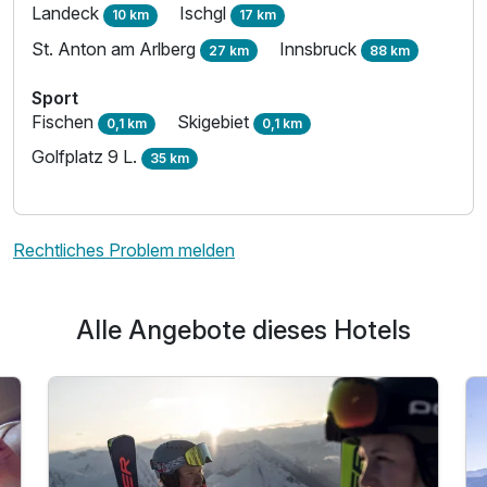
Landeck
Ischgl
10 km
17 km
St. Anton am Arlberg
Innsbruck
27 km
88 km
Sport
Fischen
Skigebiet
0,1 km
0,1 km
Golfplatz 9 L.
35 km
Rechtliches Problem melden
Alle Angebote dieses Hotels