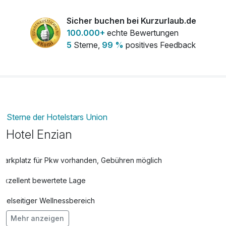
Sicher buchen bei Kurzurlaub.de
Rabatte bei Partnern:
100.000+
echte Bewertungen
- minus 30 % auf die „Bike Unlimited"-Karte der einzelnen
5
Sterne,
99 %
positives Feedback
Bergbahnen
**für die Dauer Ihres Aufenthaltes
***Bitte beachten Sie die Öffnungszeiten laut Aushang
Sterne der Hotelstars Union
Hotel Enzian
Parkplatz für Pkw vorhanden, Gebühren möglich
Exzellent bewertete Lage
Vielseitiger Wellnessbereich
Mehr anzeigen
Hunde im Hotel erlaubt für 19,00 € pro Stück / Nacht