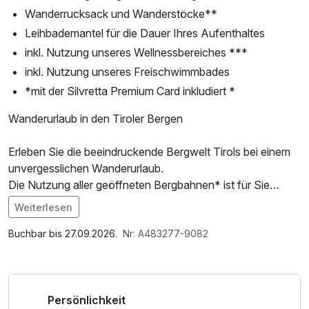
Wanderrucksack und Wanderstöcke**
Leihbademantel für die Dauer Ihres Aufenthaltes
inkl. Nutzung unseres Wellnessbereiches ***
inkl. Nutzung unseres Freischwimmbades
*mit der Silvretta Premium Card inkludiert *
Wanderurlaub in den Tiroler Bergen
Erleben Sie die beeindruckende Bergwelt Tirols bei einem
unvergesslichen Wanderurlaub.
Die Nutzung aller geöffneten Bergbahnen* ist für Sie
inkludiert,
Weiterlesen
ebenso wie Wanderstöcke und ein Wanderrucksack, die
Im Angebot enthalten
Ihnen für die Dauer Ihres Aufenthalts zur Verfügung
Parkplatz, W-LAN Nutzung / Internetnutzung
Buchbar bis 27.09.2026.
Nr: A483277-9082
stehen.
Nach aktiven Stunden in der Natur lädt das hauseigene
Freischwimmbad zur wohlverdienten Erfrischung und
Persönlichkeit
Entspannung ein.