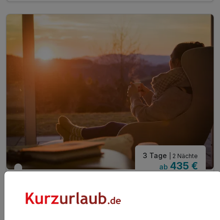
Alle Softgetränke beim Abendessen inklusive
7x Kaffee, Kakao & Kuchen am Nachmittag
1 x Picknickkorb mit vielen Leckereien
1 x Stockbrotbacken am Lagerfeuer
Sauerlandcard mit vielen Vergünstigungen
Kostenfreie Nutzung Sauna, Schwimmbad, Whirlpool
Kuscheliger Bademantel während Ihres Aufenthaltes
Kleine Überraschung für die ganze Familie
3 Tage
| 2 Nächte
435 €
ab
Verfügbar bis Dezember
870 €
Gesamt ab
Schmallenberg, Sauerland
Berghotel Hoher Knochen