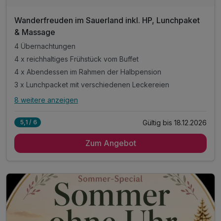
Wanderfreuden im Sauerland inkl. HP, Lunchpaket
& Massage
4 Übernachtungen
4 x reichhaltiges Frühstück vom Buffet
4 x Abendessen im Rahmen der Halbpension
3 x Lunchpacket mit verschiedenen Leckereien
8 weitere anzeigen
Alle Inklusivleistungen
12 enthalten
Gültig bis 18.12.2026
5,1 / 6
4 Übernachtungen
Zum Angebot
4 x reichhaltiges Frühstück vom Buffet
4 x Abendessen im Rahmen der Halbpension
3 x Lunchpacket mit verschiedenen Leckereien
1 x wohltuende Sportmassage (20 Min.)
1 x Wanderkarte mit ausgearbeiteten Wanderrouten
1 x Sauerlandcard mit vielen Vergünstigungen* &
- freie Nutzung von Bus & Bahn