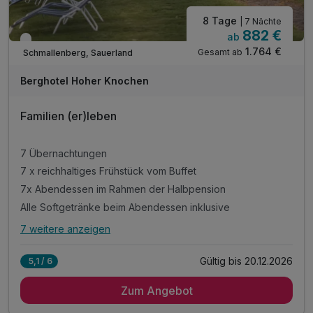
8 Tage
| 7 Nächte
882 €
ab
Verfügbar bis Dezember
1.764 €
Gesamt ab
Schmallenberg, Sauerland
Berghotel Hoher Knochen
Familien (er)leben
7 Übernachtungen
7 x reichhaltiges Frühstück vom Buffet
7x Abendessen im Rahmen der Halbpension
Alle Softgetränke beim Abendessen inklusive
7 weitere anzeigen
Alle Inklusivleistungen
11 enthalten
Gültig bis 20.12.2026
5,1 / 6
7 Übernachtungen
Zum Angebot
7 x reichhaltiges Frühstück vom Buffet
7x Abendessen im Rahmen der Halbpension