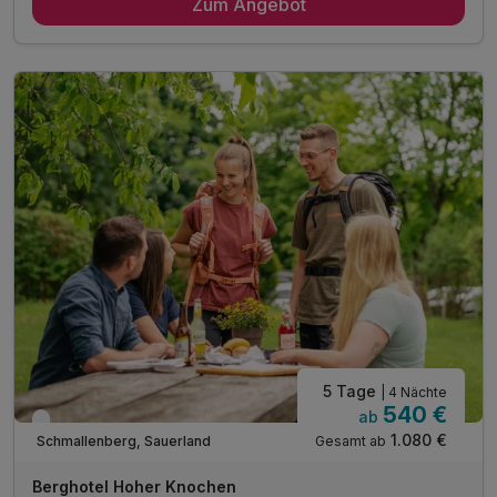
Zum Angebot
2 x genussvolles Langschläfer Frühstück bis 11:30
2 x Abendessen im Rahmen der Halbpension
1 x Mittagsjause in unserer urigen Gaststube
1 x Kaffee und Kuchen
inkl. Nutzung der Bade- und Saunalandschaft
inkl. Leihbademantel
inkl. Tageszeitung nach Wunsch
inkl. Parkplatz / E - Ladestationen
inkl. WLAN
5 Tage
| 4 Nächte
540 €
ab
Verfügbar bis Dezember
1.080 €
Gesamt ab
Schmallenberg, Sauerland
Berghotel Hoher Knochen