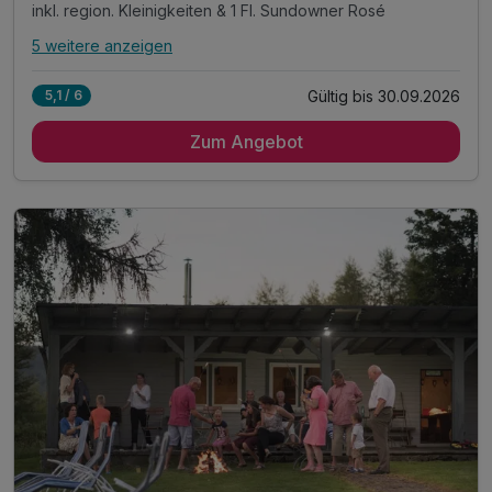
inkl. region. Kleinigkeiten & 1 Fl. Sundowner Rosé
5 weitere anzeigen
Alle Inklusivleistungen
9 enthalten
Gültig bis 30.09.2026
5,1 / 6
3 Übernachtungen
Zum Angebot
3 x Verwöhn-Frühstück bis 11:30 Uhr
1x RuheBerg-Picknickkorb mit Decke
inkl. region. Kleinigkeiten & 1 Fl. Sundowner Rosé
inkl. Kaffee & Kuchen am letzten Nachmittag
eine kleine Wanderkarte
Nutzung von Schwimmbad, Sauna & Kneipp-Tretbecken
Bademantel während des Aufenthaltes
inkl. Late Check Out bis 16:00 Uhr***