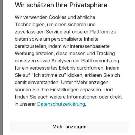
Bergliebe
Wir schätzen Ihre Privatsphäre
Wir verwenden Cookies und ähnliche
2 Übernachtungen in einer Panorama Juniorsuite
Technologien, um einen sicheren und
2 x Vitalfrühstück vom reichhaltigen Buffet
zuverlässigen Service auf unserer Plattform zu
1 x Candle Light Dinner bei Kerzenschein
bieten sowie um personalisierte Inhalte
1 Flasche Winzersekt bei Anreise auf dem Zimmer
bereitzustellen, indem wir interessenbasierte
3 weitere anzeigen
Alle Inklusivleistungen
Werbung erstellen, diese messen und Tracking
7 enthalten
einsetzen sowie Analysen der Plattformnutzung
Gültig bis 20.12.2026
5,1 / 6
für ein verbessertes Erlebnis durchführen. Indem
2 Übernachtungen in einer Panorama Juniorsuite
Sie auf "Ich stimme zu" klicken, erklären Sie sich
Zum Angebot
2 x Vitalfrühstück vom reichhaltigen Buffet
damit einverstanden. Unter “Mehr anzeigen”
1 x Candle Light Dinner bei Kerzenschein
können Sie Ihre Einstellungen anpassen. Dort
1 Flasche Winzersekt bei Anreise auf dem Zimmer
finden Sie auch weitere Informationen oder direkt
Private Spa Nutzung (3h) inkl. Bergquellwasser
Hotelbewertungen
in unserer
Datenschutzerklärung
.
Kuscheliger Bademantel und Saunatuch
Sehr gut
Nutzung von Schwimmbad, Dampfbad & fin. Sauna
5,1
65 Bewertungen
Mehr anzeigen