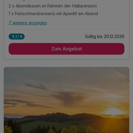
2 x Abendessen im Rahmen der Halbpension
1 x Feinschmeckermenü mit Aperitif am Abend
7 weitere anzeigen
Alle Inklusivleistungen
11 enthalten
Gültig bis 20.12.2026
5,1 / 6
3 Übernachtungen
Zum Angebot
3 x Langschläfer Power - Frühstück bis 11:30 Uhr
2 x Abendessen im Rahmen der Halbpension
1 x Feinschmeckermenü mit Aperitif am Abend
1 x Private Spa Nutzung Sauna & Vitalbad 2 Std.
1 x Abhyanga (Ganzkörpermassage) 50 Min.
1 x Fußreflexzonen - Massage 30 Min.
inkl. Nutzung der Bade- und Saunalandschaft
inkl. Sauerland Card mit vielen Vergünstigungen *
inkl. Wlan
inkl. Parkplätze / E - Ladestation