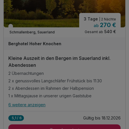
3 Tage
| 2 Nächte
270 €
ab
Verfügbar bis Dezember
540 €
Gesamt ab
Schmallenberg, Sauerland
Berghotel Hoher Knochen
Kleine Auszeit in den Bergen im Sauerland inkl.
Abendessen
2 Übernachtungen
2 x genussvolles Langschläfer Frühstück bis 11:30
2 x Abendessen im Rahmen der Halbpension
1 x Mittagsjause in unserer urigen Gaststube
6 weitere anzeigen
Alle Inklusivleistungen
10 enthalten
Gültig bis 18.12.2026
5,1 / 6
2 Übernachtungen