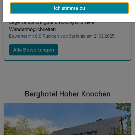
Kleine Auszeit in den Bergen im Sauerland inkl.
Abendessen
Ich stimme zu
Sehr schönes Hotel mit sehr nettem Service und die
Lage verspricht gute Erholung und viele
Wandermöglichkeiten
Bewertet mit 6,0 Punkten
von Stefanie am 21.02.2025
Alle Bewertungen
Berghotel Hoher Knochen