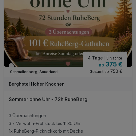
inkl. Nutzung der Bade- und Saunalandschaft
inkl. Leihbademantel
inkl. Parkplatz
inkl. WLAN
4 Tage
| 3 Nächte
375 €
ab
Nur noch bis September
750 €
Gesamt ab
Schmallenberg, Sauerland
Berghotel Hoher Knochen
Sommer ohne Uhr - 72h RuheBerg
3 Übernachtungen
3 x Verwöhn-Frühstück bis 11:30 Uhr
1x RuheBerg-Picknickkorb mit Decke