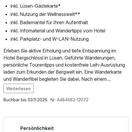
inkl. Lüsen-Gästekarte*
inkl. Nutzung der Wellnesswelt**
inkl. Bademantel für Ihren Aufenthalt
inkl. Infomaterial und Wandertipps vom Hotel
inkl. Parkplatz- und W-LAN-Nutzung
Erleben Sie aktive Erholung und tiefe Entspannung im
Hotel Bergschlössl in Lüsen. Geführte Wanderungen,
persönliche Tourentipps und kostenfreie Leih-Ausrüstung
laden zum Erkunden der Bergwelt ein. Eine Wanderkarte
und Wanderfibel begleiten Sie dabei. Nach einem
erlebnisreichen Tag entspannen Sie in der hauseigenen
Weiterlesen
Wellnesswelt – natürlich inklusive.
Im Angebot enthalten
1 x Welcome Drink, Saunatuch, Leihbademantel, Parkplatz,
Buchbar bis 03.11.2026.
Nr: A484682-12072
*Lüsen-Gästekarte mit geführten Wanderungen,
Nutzung des Fitnessbereichs, Nutzung des
zahlreichen Vergünstigungen und Wanderbus.
Wellnessbereichs, W-LAN Nutzung / Internetnutzung,
ganztägige Nutzung Wellnessbereich nach check out,
Persönlichkeit
**Wellnesswelt: mit Innen- und Außenpool, Finnischer
Badetasche mit Bademantel und -tücher