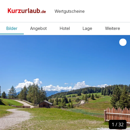
Wertgutscheine
Bilder
Angebot
Hotel
Lage
Weitere
1
1
/
/
32
32