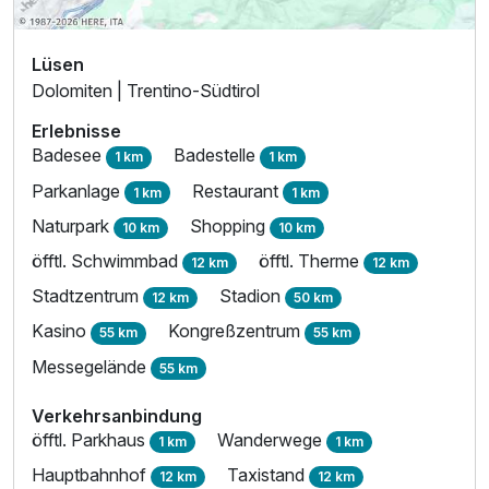
Lüsen
Dolomiten | Trentino-Südtirol
Erlebnisse
Badesee
Badestelle
1 km
1 km
Parkanlage
Restaurant
1 km
1 km
Naturpark
Shopping
10 km
10 km
öfftl. Schwimmbad
öfftl. Therme
12 km
12 km
Stadtzentrum
Stadion
12 km
50 km
Kasino
Kongreßzentrum
55 km
55 km
Messegelände
55 km
Verkehrsanbindung
öfftl. Parkhaus
Wanderwege
1 km
1 km
Hauptbahnhof
Taxistand
12 km
12 km