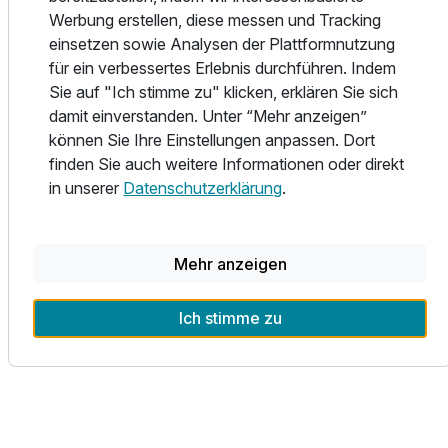
Aktivität und Regeneration.
Werbung erstellen, diese messen und Tracking
einsetzen sowie Analysen der Plattformnutzung
Das Hotel Bergschlössl wird von der Familie Hinteregger
für ein verbessertes Erlebnis durchführen. Indem
mit viel Herz und Leidenschaft geführt. Musik, Kunst und
Sie auf "Ich stimme zu" klicken, erklären Sie sich
gelebte Südtiroler Gastfreundschaft prägen das besondere
damit einverstanden. Unter “Mehr anzeigen”
Flair des Hauses. Lassen Sie sich von der märchenhaften
können Sie Ihre Einstellungen anpassen. Dort
Atmosphäre verzaubern und erleben Sie eine
finden Sie auch weitere Informationen oder direkt
Urlaubssymphonie, die noch lange nachklingt.
in unserer
Datenschutzerklärung
.
Jetzt märchenhaften Urlaub buchen und das Besondere
entdecken – im Hotel Bergschlössl in den Dolomiten.
Mehr anzeigen
Ich stimme zu
Alle Infos zum Hotel Bergschlössl