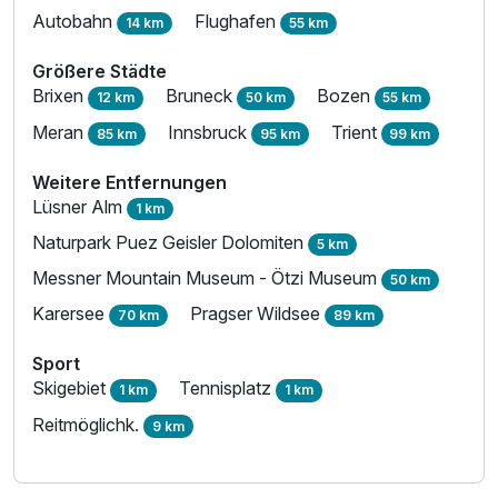
Autobahn
Flughafen
14 km
55 km
Größere Städte
Brixen
Bruneck
Bozen
12 km
50 km
55 km
Meran
Innsbruck
Trient
85 km
95 km
99 km
Weitere Entfernungen
Lüsner Alm
1 km
Naturpark Puez Geisler Dolomiten
5 km
Messner Mountain Museum - Ötzi Museum
50 km
Karersee
Pragser Wildsee
70 km
89 km
Sport
Skigebiet
Tennisplatz
1 km
1 km
Reitmöglichk.
9 km