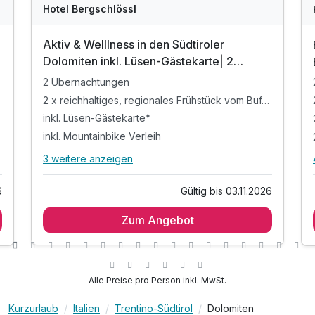
Hotel Bergschlössl
Aktiv & Welllness in den Südtiroler
Dolomiten inkl. Lüsen-Gästekarte| 2
Nächte
2 Übernachtungen
2 x reichhaltiges, regionales Frühstück vom Buffet
inkl. Lüsen-Gästekarte*
inkl. Mountainbike Verleih
3 weitere anzeigen
Alle Inklusivleistungen
7 enthalten
Gültig bis 03.11.2026
6
2 Übernachtungen
Zum Angebot
2 x reichhaltiges, regionales Frühstück vom
Buffet
inkl. Lüsen-Gästekarte*
inkl. Mountainbike Verleih
Alle Preise pro Person inkl. MwSt.
inkl. Nutzung der Wellnesswelt**
inkl. Bademantel für Ihren Aufenthalt
Kurzurlaub
Italien
Trentino-Südtirol
Dolomiten