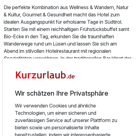
Die perfekte Kombination aus Wellness & Wandern, Natur
& Kultur, Gourmet & Gesundheit macht das Hotel zum
idealen Ausgangspunkt für erholsame Tage in Südtirol.
Starten Sie mit einem reichhaltigen Frühstücksbuffet samt
Bio-Ecke in den Tag, erkunden Sie die traumhaften
Wanderwege rund um Lüsen und lassen Sie sich am
Abend im stilvollen Hotelrestaurant mit regionalen
Spezialitäten verwöhnen. In der traditionellen Bar klingt der
Tag mit Musik vom hauseigenen Hotelorchester gemütlich
aus.
Die Wellnesswelt im Bergschlössl ist ein Ort der Ruhe und
Wir schätzen Ihre Privatsphäre
Erholung: zwei Swimmingpools, eine Panorama-
Dachterrasse mit Whirlpool, Dampfbad, finnische Sauna
Wir verwenden Cookies und ähnliche
und ein vielfältiges Massageangebot sorgen für
Technologien, um einen sicheren und
Tiefenentspannung. Ob nach einer ausgedehnten
zuverlässigen Service auf unserer Plattform zu
Wanderung oder einfach, um die Seele baumeln zu lassen
bieten sowie um personalisierte Inhalte
– hier finden Sie das perfekte Gleichgewicht zwischen
bereitzustellen, indem wir interessenbasierte