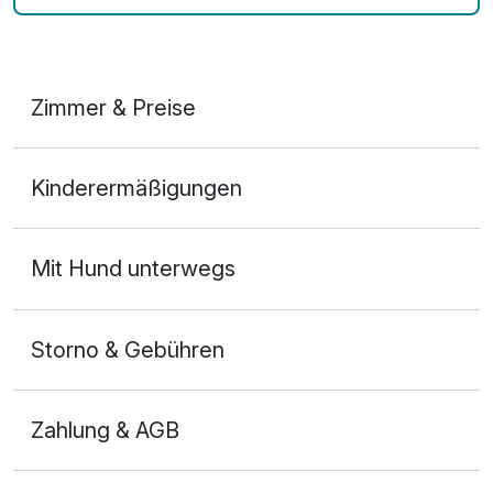
Zimmer & Preise
1-Raum Appartement A
Kinderermäßigungen
2 Erwachsene und 2 Kinder
Mit Hund unterwegs
Storno & Gebühren
Zahlung & AGB