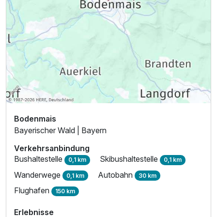
Für 7 Tage
839,00 €
p.P. ab
Bodenmais
Bayerischer Wald | Bayern
Verkehrsanbindung
Bushaltestelle
Skibushaltestelle
0,1 km
0,1 km
Wanderwege
Autobahn
0,1 km
30 km
Flughafen
150 km
Erlebnisse