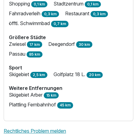
Shopping
Stadtzentrum
0,1 km
0,1 km
Fahrradverleih
Restaurant
0,3 km
0,3 km
öfftl. Schwimmbad
0,7 km
Größere Städte
Zwiesel
Deegendorf
17 km
30 km
Passau
85 km
Sport
Skigebiet
Golfplatz 18 L.
2,5 km
20 km
Weitere Entfernungen
Skigebiet Arber
15 km
Plattling Fernbahnhof
45 km
Rechtliches Problem melden