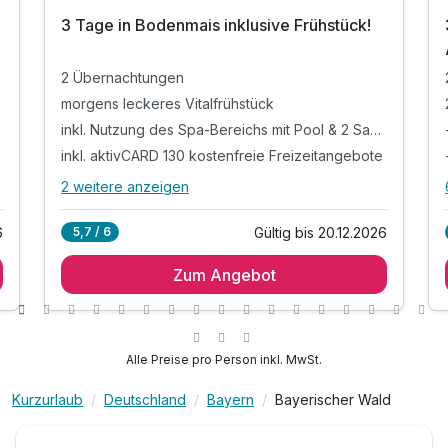
3 Tage in Bodenmais inklusive Frühstück!
2 Übernachtungen
morgens leckeres Vitalfrühstück
inkl. Nutzung des Spa-Bereichs mit Pool & 2 Saunen
nmais
inkl. aktivCARD 130 kostenfreie Freizeitangebote
2 weitere anzeigen
Alle Inklusivleistungen
6 enthalten
6
Gültig bis 20.12.2026
5,7 / 6
2 Übernachtungen
Zum Angebot
morgens leckeres Vitalfrühstück
inkl. Nutzung des Spa-Bereichs mit Pool & 2
Saunen
inkl. aktivCARD 130 kostenfreie Freizeitangebote
Alle Preise pro Person inkl. MwSt.
inkl. GuTi-Ticket: Nutzung des Ski- &
Wanderbuses
Kurzurlaub
Deutschland
Bayern
Bayerischer Wald
inkl. WLAN