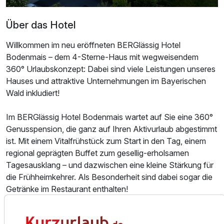
Über das Hotel
Willkommen im neu eröffneten BERGlässig Hotel
Bodenmais – dem 4-Sterne-Haus mit wegweisendem
360° Urlaubskonzept: Dabei sind viele Leistungen unseres
Hauses und attraktive Unternehmungen im Bayerischen
Wald inkludiert!
Ausstattung
Im BERGlässig Hotel Bodenmais wartet auf Sie eine 360°
Für 7 Tage
719,00 €
p.P. ab
Genusspension, die ganz auf Ihren Aktivurlaub abgestimmt
ist. Mit einem Vitalfrühstück zum Start in den Tag, einem
regional geprägten Buffet zum gesellig-erholsamen
Tagesausklang – und dazwischen eine kleine Stärkung für
die Frühheimkehrer. Als Besonderheit sind dabei sogar die
Getränke im Restaurant enthalten!
Doppelzimmer Deluxe
2 Erwachsene
360° URLAUB: Das bedeutet im BERGlässig Freizeitspaß