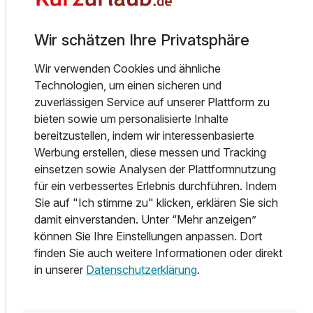
ohne Extrakosten!
Denn es sind auch die aktivCARD Bayerischer Wald und
die Gästekarte mit GUTi-Ticket für den öffentlichen
Wir schätzen Ihre Privatsphäre
Personennahverkehr inklusive. Die aktivCARD ist beides:
Gratis-Ticket für Eintritte und Leistungen und
Wir verwenden Cookies und ähnliche
Inspirationsquelle für die Unternehmungen, Entdeckungen
Technologien, um einen sicheren und
und Abenteuer, die zu einem 360° Urlaub dazugehören!
zuverlässigen Service auf unserer Plattform zu
bieten sowie um personalisierte Inhalte
Und sonst? Bietet das BERGlässig Hotel Bodenmais
bereitzustellen, indem wir interessenbasierte
natürlich all das, was Sie von einem modernen,
Werbung erstellen, diese messen und Tracking
einladenden Zuhause auf Zeit erwarten – angefangen bei
einsetzen sowie Analysen der Plattformnutzung
den liebevoll eingerichteten Zimmern über eine
für ein verbessertes Erlebnis durchführen. Indem
gleichermaßen raffinierte wie bodenständige Küche bis hin
Sie auf "Ich stimme zu" klicken, erklären Sie sich
Ausstattung
zum Spa-Bereich mit u.a. Innenpool, zwei Saunen sowie
damit einverstanden. Unter “Mehr anzeigen”
Infrarotkabine. Und natürlich einem aufmerksam-
können Sie Ihre Einstellungen anpassen. Dort
sympathischen Service.
finden Sie auch weitere Informationen oder direkt
Für 7 Tage
659,00 €
p.P. ab
in unserer
Datenschutzerklärung
.
Lässig und unvergesslich: Freuen Sie sich auf 360° Urlaub
im BERGlässig Hotel Bodenmais!