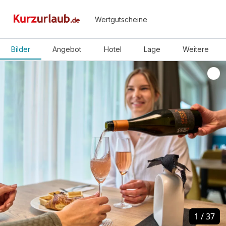
Wertgutscheine
Bilder
Angebot
Hotel
Lage
Weitere
1
1
/
/
37
37