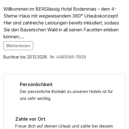
Willkommen im BERGlässig Hotel Bodenmais – dem 4-
Sterne-Haus mit wegweisendem 360° Urlaubskonzept!
Hier sind zahlreiche Leistungen bereits inkludiert, sodass
Sie den Bayerischen Wald in all seinen Facetten erleben
können.
Weiterlesen
Mit der aktivCARD Bayerischer Wald und dem GUTi-Ticket
Im Angebot enthalten
nutzen Sie viele Freizeitangebote und den Nahverkehr
Saunabenutzung, Saunatuch, Leihbademantel, Parkplatz,
Buchbar bis 20.12.2026.
Nr: A485586-11928
kostenfrei. Ob Wandern, Radfahren oder Kultur – die
Nutzung des Fitnessbereichs, Nutzung des
aktivCARD eröffnet Ihnen zahlreiche Möglichkeiten.
Wellnessbereichs, W-LAN Nutzung / Internetnutzung
Zusätzlich erwarten Sie modern gestaltete Zimmer, eine
Persönlichkeit
bodenständige Küche und ein moderner Spa-Bereich mit
Innenpool, Saunen und Infrarotkabine. Freuen Sie sich auf
Der persönliche Kontakt zu unseren Hotels ist für
das 360° Aktiv-Arrangement im BERGlässig Hotel
uns sehr wichtig.
Bodenmais!
Zahle vor Ort
Freue dich auf deinen Urlaub und zahle bei diesem