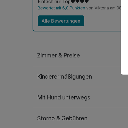
Einfach nur Top❤️❤️❤️❤️
Bewertet mit 6,0 Punkten
von Viktoria am 08.09
Alle Bewertungen
Zimmer & Preise
Doppelzimmer
Kinderermäßigungen
2 Erwachsene und 1 Kind
Mit Hund unterwegs
Storno & Gebühren