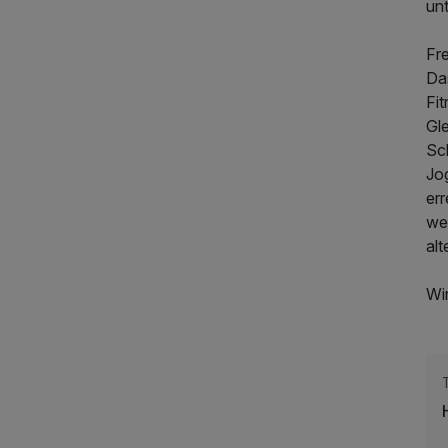
unt
Fre
Da
Fi
Gl
Sc
Jo
er
we
alt
Wi