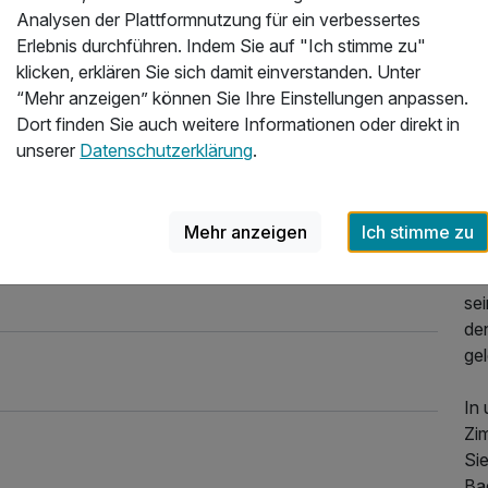
He
Analysen der Plattformnutzung für ein verbessertes
.2023
Ah
Erlebnis durchführen. Indem Sie auf "Ich stimme zu"
klicken, erklären Sie sich damit einverstanden. Unter
Mi
“Mehr anzeigen” können Sie Ihre Einstellungen anpassen.
- i
Dort finden Sie auch weitere Informationen oder direkt in
da
unserer
Datenschutzerklärung
.
Ha
ho
ein
Mehr anzeigen
Ich stimme zu
dür
De
sei
de
ge
In
Zi
Sie
Ba