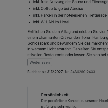
inkl. freie Nutzung der Sauna und Fitnessg
inkl. Coffee to go bei Abreise
inkl. Parken in der hoteleigenen Tiefgarage
inkl. W-LAN im Hotel
Entfliehen Sie dem Alltag und erleben Sie vie
einem charmanten Ort vor den Toren Hamburgs
Schlosspark und bewundern Sie das märchenh
in warmem Licht erstrahlt. Genießen Sie entsp
stilvollen Restaurants oder lassen Sie sich 
gemütliches Frühstück zu zweit, Spaziergänge
Weiterlesen
Umland – Ahrensburg bietet den perfekten Rah
Im Angebot enthalten
sich romantische Momente, die in Erinnerung b
1 Flasche Mineralwasser, Saunabenutzung, S
Buchbar bis 31.12.2027.
Nr: A486260-2403
Nutzung / Internetnutzung, Nutzung Öffentlich
Persönlichkeit
Der persönliche Kontakt zu unseren Hotel
ist für uns sehr wichtig.