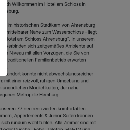
rzlich Willkommen im Hotel am Schloss in
rensburg.
tten im historischen Stadtkern von Ahrensburg
n unmittelbarer Nähe zum Wasserschloss - liegt
s "Hotel am Schloss Ahrensburg". In unserem
us verbinden sich zeitgemäßes Ambiente auf
hem Niveau mit allen Vorzügen, die Sie von
em traditionellen Familienbetrieb erwarten
fen.
r Standort könnte nicht abwechslungsreicher
n: mit einer reizvoll, ruhigen Umgebung und
n unendlichen Möglichkeiten, der nahe
legenen Metropole Hamburg.
 unseren 77 neu renovierten komfortablen
mmern, Appartements & Junior Suiten können
 sich rundum wohl fühlen. Alle Zimmer sind mit
d oder Dusche , Föhn, Telefon, Flat-TV und