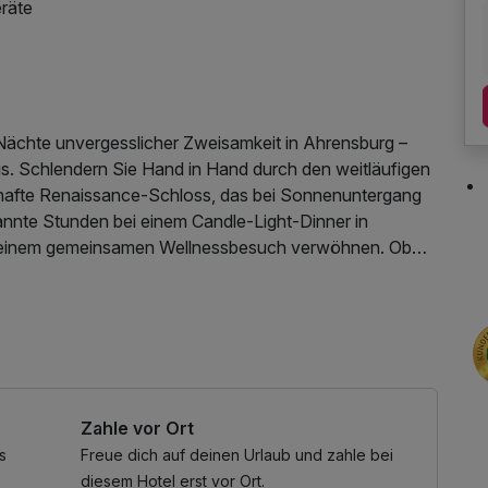
eräte
r Nächte unvergesslicher Zweisamkeit in Ahrensburg –
. Schlendern Sie Hand in Hand durch den weitläufigen
afte Renaissance-Schloss, das bei Sonnenuntergang
annte Stunden bei einem Candle-Light-Dinner in
bei einem gemeinsamen Wellnessbesuch verwöhnen. Ob
 durch grüne Alleen oder ein Ausflug ins romantische
men für eine liebevolle Auszeit zu zweit. Gönnen Sie
leiben.
aunatuch, Nutzung des Fitnessbereichs, W-LAN
es Internetterminal
Zahle vor Ort
s
Freue dich auf deinen Urlaub und zahle bei
diesem Hotel erst vor Ort.