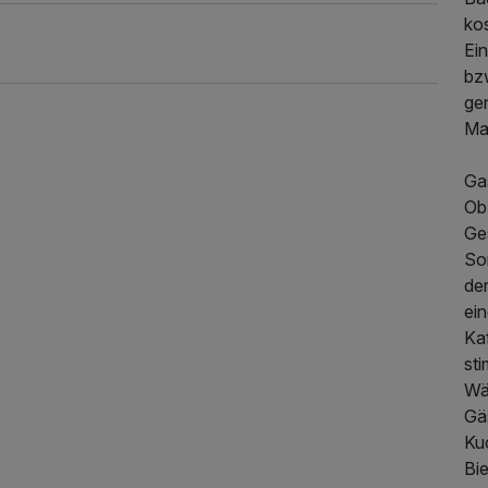
ko
Ein
bzw
ge
Mar
Ga
Ob
Ge
Son
de
ei
Ka
433,50 €
p.P. ab
st
Wä
Gä
Ku
Bie