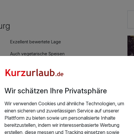
20,00 €
urg
gratis
Exzellent bewertete Lage
Auch vegetarische Speisen
Kostenloses W-LAN
Mit Hotelbar
Wir schätzen Ihre Privatsphäre
Wir verwenden Cookies und ähnliche Technologien, um
einen sicheren und zuverlässigen Service auf unserer
Plattform zu bieten sowie um personalisierte Inhalte
bereitzustellen, indem wir interessenbasierte Werbung
Üb
dt Ahrensburg inkl. Abendessen I 3 Nächte
erstellen, diese messen und Tracking einsetzen sowie