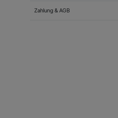
Zahlung & AGB
Ausstattung
Zusatznächte
Für 5 Tage
Doppelzimmer Komfort