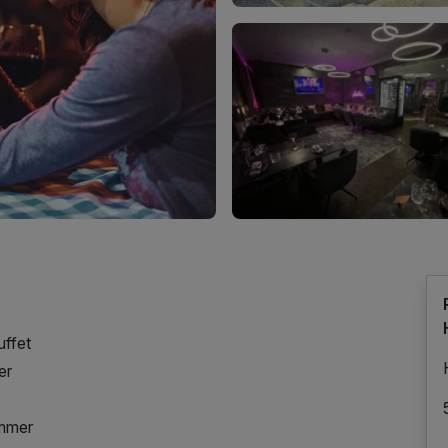
uffet
er
immer