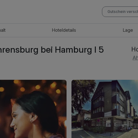
Gutschein vers
halt
Hotel
details
Lage
hrensburg bei Hamburg I 5
Ho
Ah