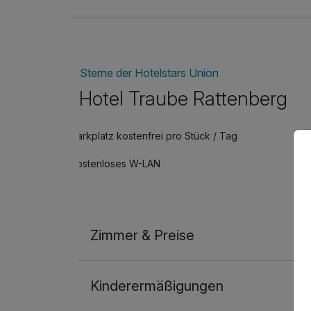
Sterne der Hotelstars Union
Hotel Traube Rattenberg
Parkplatz kostenfrei pro Stück / Tag
Kostenloses W-LAN
Zimmer & Preise
Doppelzimmer Klassik
Kinderermäßigungen
2 Erwachsene