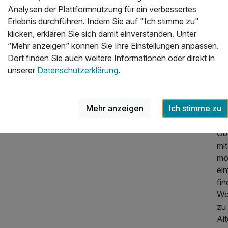
Analysen der Plattformnutzung für ein verbessertes
Üb
Erlebnis durchführen. Indem Sie auf "Ich stimme zu"
klicken, erklären Sie sich damit einverstanden. Unter
Im
“Mehr anzeigen” können Sie Ihre Einstellungen anpassen.
Öst
Dort finden Sie auch weitere Informationen oder direkt in
mi
unserer
Datenschutzerklärung
.
14
aus
En
Mehr anzeigen
Ich stimme zu
na
Ob
mit
mö
ein
fi
184,00 €
p.P. ab
Woh
zu 
Al