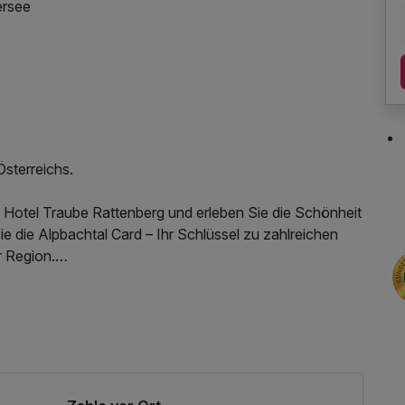
ersee
Österreichs.
 Hotel Traube Rattenberg und erleben Sie die Schönheit
ie die Alpbachtal Card – Ihr Schlüssel zu zahlreichen
r Region.
 zu ausgewählten Erlebnissen, wie:
ternetnutzung
 der Umgebung
Tal
Naturwanderungen