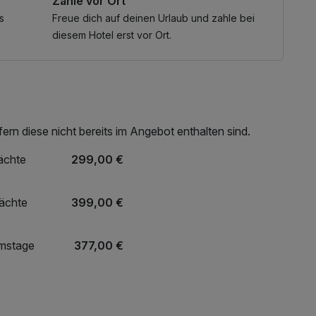
Zahle vor Ort
s
Freue dich auf deinen Urlaub und zahle bei
diesem Hotel erst vor Ort.
n oder einfach eine erholsame Auszeit – dieses Paket
rn diese nicht bereits im Angebot enthalten sind.
ächte
299,00 €
Nächte
399,00 €
umstage
377,00 €