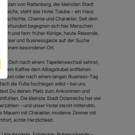
 Herzen von Rattenberg, der kleinsten Stadt
erreichs, steht das Hotel Traube – ein Haus
t Geschichte, Charme und Charakter. Seit dem
. Jahrhundert begegnen sich hier Menschen
 nah und fern: früher Könige, heute Reisende,
tdecker und Businessgäste auf der Suche
ch einem besonderen Ort.
 Du Dich nach einem Tapetenwechsel sehnst,
 einem Kaffee dem Alltagstrubel entfliehen
chtest oder nach einem langen Business-Tag
fach die Füße hochlegen willst – bei uns
ndest Du deinen Platz zum Ankommen und
lfühlen. Die kleinste Stadt Österreichs hat viel
erzählen – und unser Hotel steckt mittendrin.
te Mauern mit Charakter, moderne Zimmer mit
fort, echte Herzlichkeit.
r Urlaubsgäste, Entdecker, Ruhesuchende –