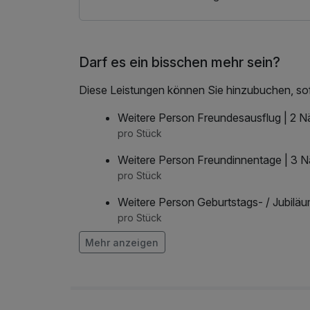
– Eintritt Museum Tiroler Bauernhöfe
– Tennis spielen bei jedem Wetter in Kramsach
Darf es ein bisschen mehr sein?
Diese Leistungen können Sie hinzubuchen, sofe
Weitere Person Freundesausflug | 2 N
pro Stück
Weitere Person Freundinnentage | 3 
pro Stück
Weitere Person Geburtstags- / Jubilä
pro Stück
Mehr anzeigen