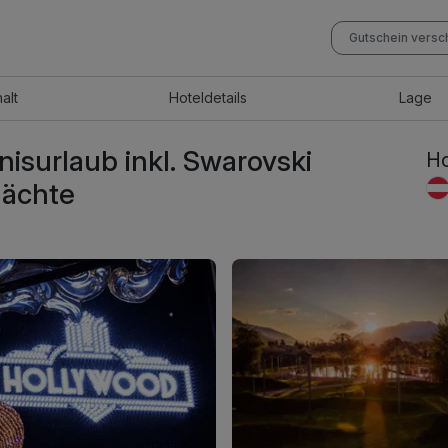
Gutschein vers
halt
Hotel
details
Lage
bnisurlaub inkl. Swarovski
Ho
 Nächte