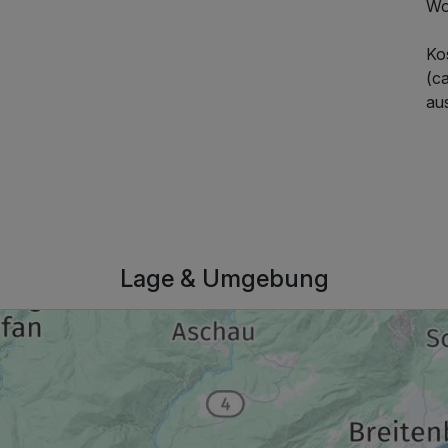
Wo
Kos
(c
au
Lage & Umgebung