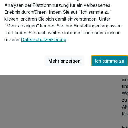
Im
Analysen der Plattformnutzung für ein verbessertes
Öst
Erlebnis durchführen. Indem Sie auf "Ich stimme zu"
mi
klicken, erklären Sie sich damit einverstanden. Unter
14
“Mehr anzeigen” können Sie Ihre Einstellungen anpassen.
aus
Dort finden Sie auch weitere Informationen oder direkt in
En
unserer
Datenschutzerklärung
.
na
Ob
Mehr anzeigen
Ich stimme zu
mit
mö
ein
fi
490,00 €
p.P. ab
Woh
zu 
Al
Kom
Fü