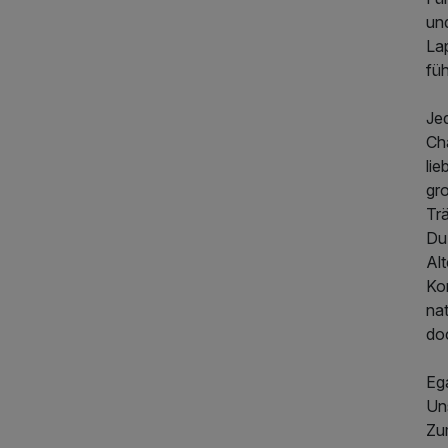
und
La
füh
Je
Ch
lie
gr
Trä
Du
Alt
Ko
nat
do
Ega
Un
Zu