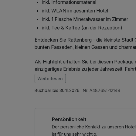
inkl. Informationsmaterial
inkl. WLAN im gesamten Hotel
inkl. 1 Flasche Mineralwasser im Zimmer
inkl. Tee & Kaffee (an der Rezeption)
Entdecken Sie Rattenberg - die kleinste Stadt 
bunten Fassaden, kleinen Gassen und charma
Als Highlight erhalten Sie bei diesem Package d
einzigartiges Erlebnis zu jeder Jahreszeit. Fa
Weiterlesen
Für weitere Abenteuer und Erholungsmomente e
Im Angebot enthalten
zahlreichen kostenlosen Aktivitäten und Attrak
1 Flasche Mineralwasser, W-LAN Nutzung / In
Buchbar bis 30.11.2026.
Nr: A487681-12149
*Die Alpbachtal Card mit kostenfreiem Zugang
– Nutzung der Bergbahnen
Persönlichkeit
– Eintritte zu Badeseen und Schwimmbädern
– Nutzung der regionalen Busse im gesamten 
Der persönliche Kontakt zu unseren Hotel
– Familienfreundliche Museen und geführte 
ist für uns sehr wichtig.