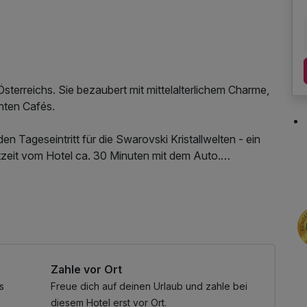
Österreichs. Sie bezaubert mit mittelalterlichem Charme,
nten Cafés.
en Tageseintritt für die Swarovski Kristallwelten - ein
hrtzeit vom Hotel ca. 30 Minuten mit dem Auto.
rhalten Sie die Alpbachtal Card – Ihr Schlüssel zu
tionen in der Region.
ternetnutzung
 zu ausgewählten Erlebnissen, wie:
Zahle vor Ort
 der Umgebung
Tal
s
Freue dich auf deinen Urlaub und zahle bei
Naturwanderungen
diesem Hotel erst vor Ort.