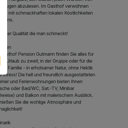
n Augen abzulesen. Im Gasthof verwöhnen
 Sie mit schmackhaften lokalen Köstlichkeiten
rntens.
rntner Qualität die man schmeckt!
hnen
 Gasthof Pension Gutmann finden Sie alles für
en Urlaub zu zweit, in der Gruppe oder für die
ze Familie - in erholsamer Natur, ohne Hektik
 Stress! Die hell und freundlich ausgestatteten
mmer und Ferienwohnungen bieten Ihnen
sche oder Bad/WC, Sat.-TV, Minibar
ilweise) und Balkon mit malerischem Ausblick.
nießen Sie die wohlige Atmosphäre und
aglichkeit!
inarik