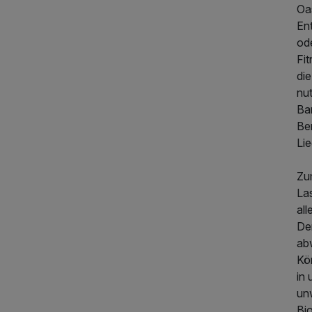
Oas
En
ode
Fi
di
nut
Ba
Be
Li
Zu
La
al
De
ab
Kö
in
unw
Bi