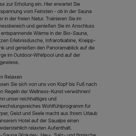
e zur Erholung ein. Hier erwartet Sie
tspannung vom Feinsten - ob in der Sauna
r in der freien Natur. Trainieren Sie im
tnessbereich und genießen Sie im Anschluss
e entspannende Wärme in der Bio-Sauna,
zen Erlebnisdusche, Infrarotkabine, Kneipp-
nk und genießen den Panoramablick auf die
rge im Outdoor-Whirlpool und auf der
egewiese.
m Relaxen
ssen Sie sich von uns von Kopf bis Fuß nach
len Regeln der Wellness-Kunst verwöhnen!
nn unser reichhaltiges und
wechslungsreiches Wohlfühlprogramm für
rper, Geist und Seele macht aus Ihrem Urlaub
 unserem Hotel auf der Saualpe einen
iderstehlich relaxten Aufenthalt.
o-Sauna (Kräuter-, Heu-, Salz- und finnische