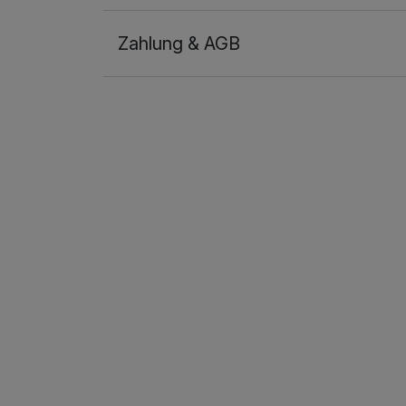
Zahlung & AGB
Ausstattung
Zusatznächte
Für 2 Tage
Doppelzimmer zur Einzelnutzung