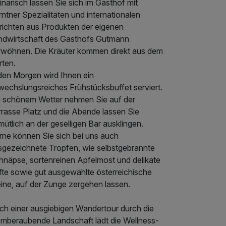
inarisch lassen Sie sich im Gasthof mit
ntner Spezialitäten und internationalen
richten aus Produkten der eigenen
ndwirtschaft des Gasthofs Gutmann
rwöhnen. Die Kräuter kommen direkt aus dem
rten.
den Morgen wird Ihnen ein
wechslungsreiches Frühstücksbuffet serviert.
i schönem Wetter nehmen Sie auf der
rrasse Platz und die Abende lassen Sie
ütlich an der geselligen Bar ausklingen.
rne können Sie sich bei uns auch
sgezeichnete Tropfen, wie selbstgebrannte
hnäpse, sortenreinen Apfelmost und delikate
fte sowie gut ausgewählte österreichische
ine, auf der Zunge zergehen lassen.
ch einer ausgiebigen Wandertour durch die
emberaubende Landschaft lädt die Wellness-