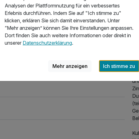
Analysen der Plattformnutzung für ein verbessertes
de
2025
Erlebnis durchführen. Indem Sie auf "Ich stimme zu"
wir
klicken, erklären Sie sich damit einverstanden. Unter
Kä
“Mehr anzeigen” können Sie Ihre Einstellungen anpassen.
Dort finden Sie auch weitere Informationen oder direkt in
Kä
unserer
Datenschutzerklärung
.
Wo
Im
Mehr anzeigen
Ich stimme zu
ein
gan
und
Zi
Du
(te
Ge
Beh
Kul