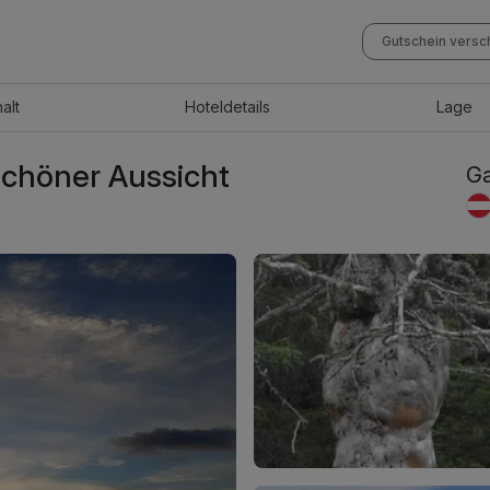
Gutschein vers
halt
Hotel
details
Lage
schöner Aussicht
Ga