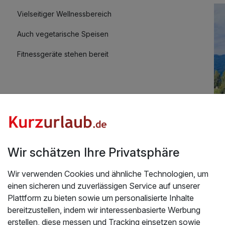
Vielseitiger Wellnessbereich
Auch vegetarische Speisen
Fitnessgeräte stehen bereit
Mit Hotelbar
Wir schätzen Ihre Privatsphäre
Üb
anzen im Freien bei Tanzmusik, Glühwein und
Wir verwenden Cookies und ähnliche Technologien, um
To
chönen Tage auf dem Gutmann`s-Hof bedanken. Von
einen sicheren und zuverlässigen Service auf unserer
raumhaften Panoramablick. Auch für die Tipp's der
Plattform zu bieten sowie um personalisierte Inhalte
Uns
öchten wir uns bedanken. Die Ausblicke von hier
bereitzustellen, indem wir interessenbasierte Werbung
sei
r war rundherum gelungen. Auch der Kontakt zu den
erstellen, diese messen und Tracking einsetzen sowie
un