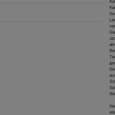
Kul
Kär
Ge
La
ve
Ga
Je
ab
Be
Te
gem
Ge
au
65,00 €
p.P. ab
Sc
Sä
We
Na
at