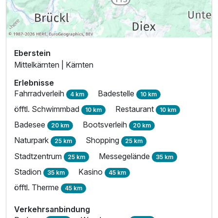
Eberstein
Mittelkärnten | Kärnten
Erlebnisse
Fahrradverleih
Badestelle
4 km
10 km
öfftl. Schwimmbad
Restaurant
10 km
10 km
Badesee
Bootsverleih
20 km
20 km
Naturpark
Shopping
25 km
25 km
Stadtzentrum
Messegelände
25 km
35 km
Stadion
Kasino
35 km
45 km
öfftl. Therme
45 km
Verkehrsanbindung