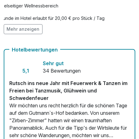
Vielseitiger Wellnessbereich
Hunde im Hotel erlaubt für 20,00 € pro Stück / Tag
Mehr anzeigen
Auch vegetarische Speisen
kostenfreie Leihfahrräder
Hotelbewertungen
Fitnessgeräte stehen bereit
Sehr gut
Kostenloses W-LAN
5,1
34 Bewertungen
Mit Hotelbar
Rutsch ins neue Jahr mit Feuerwerk & Tanzen im
Freien bei Tanzmusik, Glühwein und
Schwedenfeuer
Wir möchten uns recht herzlich für die schönen Tage
auf dem Gutmann`s-Hof bedanken. Von unserem
"Zirben-Zimmer" hatten wir einen traumhaften
Panoramablick. Auch für die Tipp's der Wirtsleute für
sehr schöne Wanderungen, möchten wir uns