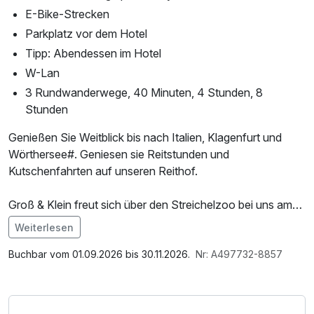
E-Bike-Strecken
Parkplatz vor dem Hotel
Tipp: Abendessen im Hotel
W-Lan
3 Rundwanderwege, 40 Minuten, 4 Stunden, 8
Stunden
Genießen Sie Weitblick bis nach Italien, Klagenfurt und
Wörthersee#. Geniesen sie Reitstunden und
Kutschenfahrten auf unseren Reithof.
Groß & Klein freut sich über den Streichelzoo bei uns am
Hof.
Weiterlesen
Im Angebot enthalten
Leihbademantel, Parkplatz, W-LAN Nutzung /
Buchbar vom 01.09.2026 bis 30.11.2026.
Nr: A497732-8857
Internetnutzung, Tageszeitung, Erinnerungsfoto, Late
Check Out, Shuttleservice vom/zum Bahnhof