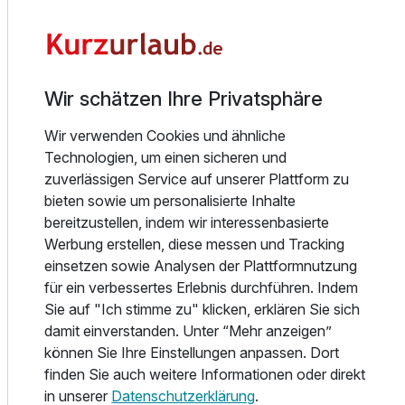
gemütlich an der geselligen Bar ausklingen.
Gerne können Sie sich bei uns auch ausgezeichnete
Tropfen, wie selbstgebrannte Schnäpse, sortenreinen
Familienzimmer
Apfelmost und delikate Säfte sowie gut ausgewählte
3 Erwachsene und 3 Kinder
österreichische Weine, auf der Zunge zergehen lassen.
Wir schätzen Ihre Privatsphäre
Nach einer ausgiebigen Wandertour durch die
Wir verwenden Cookies und ähnliche
atemberaubende Landschaft lädt die Wellness-Oase zur
Technologien, um einen sicheren und
Erholung ein. Hier erwartet Sie Entspannung vom Feinsten
zuverlässigen Service auf unserer Plattform zu
- ob in der Sauna oder in der freien Natur. Trainieren Sie im
bieten sowie um personalisierte Inhalte
Fitnessbereich und genießen Sie im Anschluss die
bereitzustellen, indem wir interessenbasierte
entspannende Wärme in der Bio-Sauna, nutzen
Werbung erstellen, diese messen und Tracking
Erlebnisdusche, Infrarotkabine, Kneipp-Bank und genießen
einsetzen sowie Analysen der Plattformnutzung
den Panoramablick auf die Berge im Outdoor-Whirlpool
für ein verbessertes Erlebnis durchführen. Indem
und auf der Liegewiese.
Sie auf "Ich stimme zu" klicken, erklären Sie sich
damit einverstanden. Unter “Mehr anzeigen”
Zum Relaxen
können Sie Ihre Einstellungen anpassen. Dort
Lassen Sie sich von uns von Kopf bis Fuß nach allen
finden Sie auch weitere Informationen oder direkt
Regeln der Wellness-Kunst verwöhnen! Denn unser
in unserer
Datenschutzerklärung
.