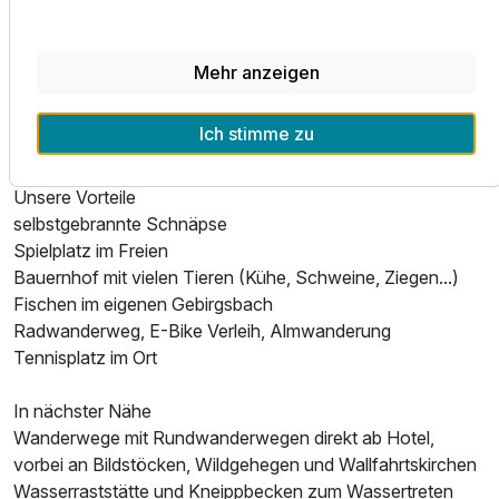
reichhaltiges und abwechslungsreiches Wohlfühlprogramm
für Körper, Geist und Seele macht aus Ihrem Urlaub in
unserem Hotel auf der Saualpe einen unwiderstehlich
Mehr anzeigen
relaxten Aufenthalt.
Bio-Sauna (Kräuter-, Heu-, Salz- und finnische Sauna),
Ich stimme zu
Infrarotkabine, Kneippbank & Erlebnisdusche
Unsere Vorteile
selbstgebrannte Schnäpse
Spielplatz im Freien
Bauernhof mit vielen Tieren (Kühe, Schweine, Ziegen...)
Fischen im eigenen Gebirgsbach
Radwanderweg, E-Bike Verleih, Almwanderung
Ausstattung
Tennisplatz im Ort
Zusatznächte
In nächster Nähe
Wanderwege mit Rundwanderwegen direkt ab Hotel,
Für 4 Tage
240,00 €
vorbei an Bildstöcken, Wildgehegen und Wallfahrtskirchen
p.P. ab
Wasserraststätte und Kneippbecken zum Wassertreten