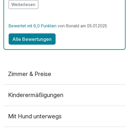
bedanken. Die Ausblicke von hier oben, waren
Weiterlesen
fantastisch. Die Sylvesterfeier war rundherum
gelungen. Auch der Kontakt zu den anderen Gästen
war super.
Bewertet mit 6,0 Punkten
von Ronald am 05.01.2025
Alle Bewertungen
Zimmer & Preise
Doppelzimmer Superior
Kinderermäßigungen
2 Erwachsene
Mit Hund unterwegs