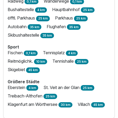
Radweg
Wanderwege
0,1 km
0,1 km
Bushaltestelle
Hauptbahnhof
4 km
25 km
öfftl. Parkhaus
Parkhaus
25 km
25 km
Autobahn
Flughafen
35 km
35 km
Skibushaltestelle
35 km
Sport
Fischen
Tennisplatz
0,1 km
4 km
Reitmöglichk.
Tennishalle
10 km
25 km
Skigebiet
45 km
Größere Städte
Eberstein
St. Veit an der Glan
4 km
25 km
Treibach-Althofen
25 km
Klagenfurt am Wörthersee
Villach
30 km
45 km