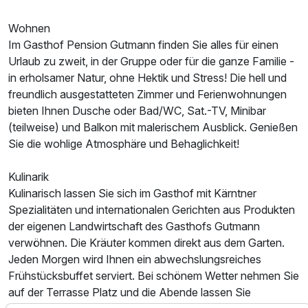
Wohnen
Im Gasthof Pension Gutmann finden Sie alles für einen
Urlaub zu zweit, in der Gruppe oder für die ganze Familie -
in erholsamer Natur, ohne Hektik und Stress! Die hell und
freundlich ausgestatteten Zimmer und Ferienwohnungen
bieten Ihnen Dusche oder Bad/WC, Sat.-TV, Minibar
(teilweise) und Balkon mit malerischem Ausblick. Genießen
Sie die wohlige Atmosphäre und Behaglichkeit!
Kulinarik
Ausstattung
Kulinarisch lassen Sie sich im Gasthof mit Kärntner
Spezialitäten und internationalen Gerichten aus Produkten
Zusatznächte
der eigenen Landwirtschaft des Gasthofs Gutmann
verwöhnen. Die Kräuter kommen direkt aus dem Garten.
Jeden Morgen wird Ihnen ein abwechslungsreiches
Für 4 Tage
255,00 €
p.P. ab
Frühstücksbuffet serviert. Bei schönem Wetter nehmen Sie
auf der Terrasse Platz und die Abende lassen Sie