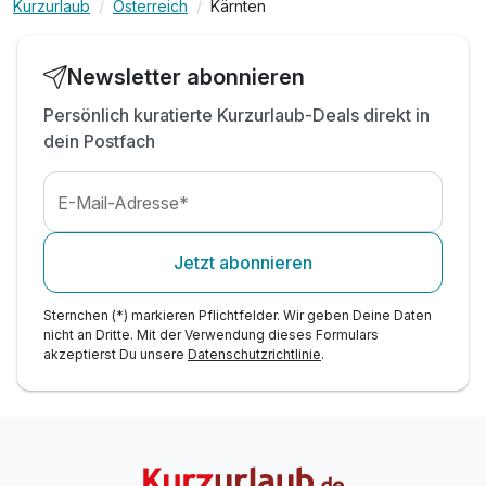
Kurzurlaub
Österreich
Kärnten
Zubuchbar: Frühstück und Abendessen
gratis Wifi
Wanderkarte per Handyapp
Newsletter abonnieren
gratis Parkplatz vor dem Hotel
Persönlich kuratierte Kurzurlaub-Deals direkt in
3 Rundwanderwege, 40 Minuten, 4 Stunden, 8
dein Postfach
Stunden
E-Mail-Adresse*
Jetzt abonnieren
Sternchen (*) markieren Pflichtfelder. Wir geben Deine Daten
nicht an Dritte. Mit der Verwendung dieses Formulars
akzeptierst Du unsere
Datenschutzrichtlinie
.