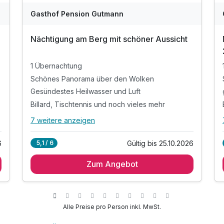
Gasthof Pension Gutmann
Nächtigung am Berg mit schöner Aussicht
1 Übernachtung
Schönes Panorama über den Wolken
Gesündestes Heilwasser und Luft
Billard, Tischtennis und noch vieles mehr
7 weitere anzeigen
Alle Inklusivleistungen
11 enthalten
6
Gültig bis 25.10.2026
5,1 / 6
1 Übernachtung
Zum Angebot
Schönes Panorama über den Wolken
Gesündestes Heilwasser und Luft
Billard, Tischtennis und noch vieles mehr
Schöne Rundwanderwege per Handykarte
Alle Preise pro Person inkl. MwSt.
Zubuchbar: der schöne Wellnessbereich